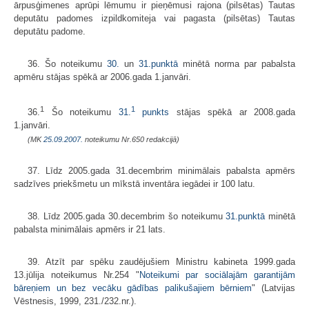
ārpusģimenes aprūpi lēmumu ir pieņēmusi rajona (pilsētas) Tautas
deputātu padomes izpildkomiteja vai pagasta (pilsētas) Tautas
deputātu padome.
36. Šo noteikumu
30.
un
31.punktā
minētā norma par pabalsta
apmēru stājas spēkā ar 2006.gada 1.janvāri.
1
1
36.
Šo noteikumu
31.
punkts
stājas spēkā ar 2008.gada
1.janvāri.
(MK
25.09.2007.
noteikumu Nr.650 redakcijā)
37. Līdz 2005.gada 31.decembrim minimālais pabalsta apmērs
sadzīves priekšmetu un mīkstā inventāra iegādei ir 100 latu.
38. Līdz 2005.gada 30.decembrim šo noteikumu
31.punktā
minētā
pabalsta minimālais apmērs ir 21 lats.
39. Atzīt par spēku zaudējušiem Ministru kabineta 1999.gada
13.jūlija noteikumus Nr.254 "
Noteikumi par sociālajām garantijām
bāreņiem un bez vecāku gādības palikušajiem bērniem
" (Latvijas
Vēstnesis, 1999, 231./232.nr.).