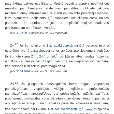
patstāvīgas dzīves uzsākšanu. Minētā pabalsta apmērs nedrīkst būt
mazāks par Centrālās statistikas pārvaldes publicēto aktuālo
minimālo ienākumu mediānu uz vienu ekvivalento patērētāju mēnesī,
kurai piemērots koeficients 1,7 (noapaļots līdz pilniem
euro
), un tas
paredzēts, lai aprīkotu mājokli ar nepieciešamajiem sadzīves
priekšmetiem un mīksto inventāru.
(MK
30.04.2024.
noteikumu Nr. 275 redakcijā)
12
24.
Ja šo noteikumu
1.2.
apakšpunktā
minētā persona turpina
uzturēties pie tā paša ārpusģimenes aprūpes pakalpojumu sniedzēja,
8
9
11
tai šo noteikumu
24.
,
24.
un
24.
punktā
minētos naudas līdzekļus
izmaksā vai piešķir pēc 23 gadu vecuma sasniegšanas vai pēc tam,
kad persona ir uzsākusi patstāvīgu dzīvi.
(MK
30.04.2024.
noteikumu Nr. 275 redakcijā)
13
24.
Ja pilngadību sasniegušais bērns apgūst vispārējās
pamatizglītības, vispārējās vidējās izglītības, profesionālās
pamatizglītības, arodizglītības vai profesionālās vidējās izglītības
programmu, pašvaldība, kuras bāriņtiesa pieņēmusi lēmumu par bērna
ārpusģimenes aprūpi, viņam izmaksā pabalstu ikmēneša izdevumiem,
2
kas nav mazāks par likuma "
Par sociālo drošību
"
2.
panta
otrajā daļā