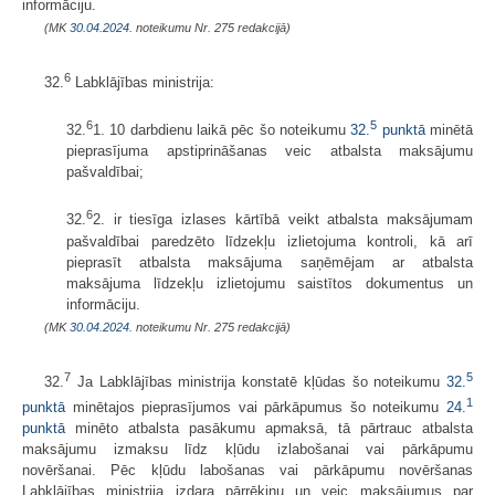
informāciju.
(MK
30.04.2024.
noteikumu Nr. 275 redakcijā)
6
32.
Labklājības ministrija:
6
5
32.
1. 10 darbdienu laikā pēc šo noteikumu
32.
punktā
minētā
pieprasījuma apstiprināšanas veic atbalsta maksājumu
pašvaldībai;
6
32.
2. ir tiesīga izlases kārtībā veikt atbalsta maksājumam
pašvaldībai paredzēto līdzekļu izlietojuma kontroli, kā arī
pieprasīt atbalsta maksājuma saņēmējam ar atbalsta
maksājuma līdzekļu izlietojumu saistītos dokumentus un
informāciju.
(MK
30.04.2024.
noteikumu Nr. 275 redakcijā)
7
5
32.
Ja Labklājības ministrija konstatē kļūdas šo noteikumu
32.
1
punktā
minētajos pieprasījumos vai pārkāpumus šo noteikumu
24.
punktā
minēto atbalsta pasākumu apmaksā, tā pārtrauc atbalsta
maksājumu izmaksu līdz kļūdu izlabošanai vai pārkāpumu
novēršanai. Pēc kļūdu labošanas vai pārkāpumu novēršanas
Labklājības ministrija izdara pārrēķinu un veic maksājumus par