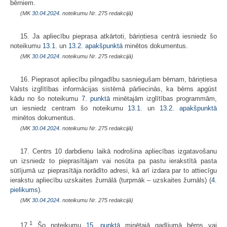
bērniem.
(MK
30.04.2024.
noteikumu Nr. 275 redakcijā)
15. Ja apliecību pieprasa atkārtoti, bāriņtiesa centrā iesniedz šo
noteikumu
13.1.
un
13.2. apakšpunktā
minētos dokumentus.
(MK
30.04.2024.
noteikumu Nr. 275 redakcijā)
16. Pieprasot apliecību pilngadību sasniegušam bērnam, bāriņtiesa
Valsts izglītības informācijas sistēmā pārliecinās, ka bērns apgūst
kādu no šo noteikumu
7. punktā
minētajām izglītības programmām,
un iesniedz centram šo noteikumu
13.1.
un
13.2. apakšpunktā
minētos dokumentus.
(MK
30.04.2024.
noteikumu Nr. 275 redakcijā)
17. Centrs 10 darbdienu laikā nodrošina apliecības izgatavošanu
un izsniedz to pieprasītājam vai nosūta pa pastu ierakstītā pasta
sūtījumā uz pieprasītāja norādīto adresi, kā arī izdara par to attiecīgu
ierakstu apliecību uzskaites žurnālā (turpmāk – uzskaites žurnāls) (
4.
pielikums
).
(MK
30.04.2024.
noteikumu Nr. 275 redakcijā)
1
17.
Šo noteikumu
15. punktā
minētajā gadījumā bērns vai