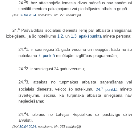
3
24.
5. bez attaisnojoša iemesla divus mēnešus nav saņēmusi
sociālā mentora pakalpojumu vai piedalījusies atbalsta grupā.
(MK
30.04.2024.
noteikumu Nr. 275 redakcijā)
4
24.
Pašvaldības sociālais dienests lemj par atbalsta sniegšanas
izbeigšanu, ja šo noteikumu
1.2.
un
1.3. apakšpunktā
minētā persona:
4
24.
1. ir sasniegusi 21 gada vecumu un neapgūst kādu no šo
noteikumu
7. punktā
minētajām izglītības programmām;
4
24.
2. ir sasniegusi 24 gadu vecumu;
4
24.
3. atsakās no turpmākās atbalsta saņemšanas vai
2
sociālais dienests, veicot šo noteikumu
24.
punktā
minēto
izvērtējumu, secina, ka turpmāka atbalsta sniegšana nav
nepieciešama;
4
24.
4. izbrauc no Latvijas Republikas uz pastāvīgu dzīvi
ārvalstī.
(MK
30.04.2024.
noteikumu Nr. 275 redakcijā)