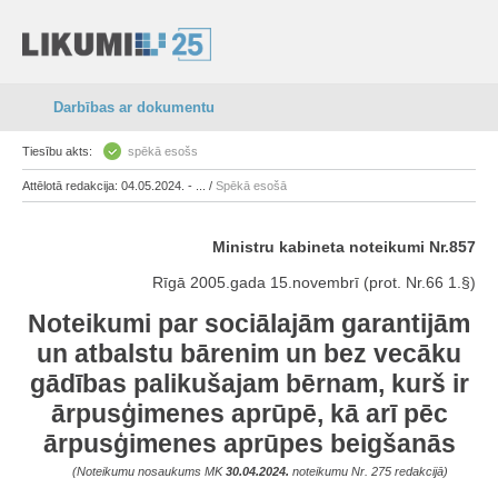
Darbības ar dokumentu
Tiesību akts:
spēkā esošs
Attēlotā redakcija: 04.05.2024. - ... /
Spēkā esošā
Ministru kabineta noteikumi Nr.857
Rīgā 2005.gada 15.novembrī (prot. Nr.66 1.§)
Noteikumi par sociālajām garantijām
un atbalstu bārenim un bez vecāku
gādības palikušajam bērnam, kurš ir
ārpusģimenes aprūpē, kā arī pēc
ārpusģimenes aprūpes beigšanās
(Noteikumu nosaukums MK
30.04.2024.
noteikumu Nr. 275 redakcijā)