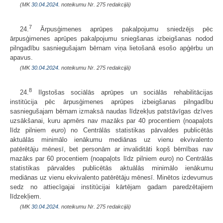
(MK
30.04.2024.
noteikumu Nr. 275 redakcijā)
7
24.
Ārpusģimenes aprūpes pakalpojumu sniedzējs pēc
ārpusģimenes aprūpes pakalpojumu sniegšanas izbeigšanas nodod
pilngadību sasniegušajam bērnam viņa lietošanā esošo apģērbu un
apavus.
(MK
30.04.2024.
noteikumu Nr. 275 redakcijā)
8
24.
Ilgstošas sociālās aprūpes un sociālās rehabilitācijas
institūcija pēc ārpusģimenes aprūpes izbeigšanas pilngadību
sasniegušajam bērnam izmaksā naudas līdzekļus patstāvīgas dzīves
uzsākšanai, kuru apmērs nav mazāks par 40 procentiem (noapaļots
līdz pilniem
euro
) no Centrālās statistikas pārvaldes publicētās
aktuālās minimālo ienākumu mediānas uz vienu ekvivalento
patērētāju mēnesī, bet personām ar invaliditāti kopš bērnības nav
mazāks par 60 procentiem (noapaļots līdz pilniem
euro
) no Centrālās
statistikas pārvaldes publicētās aktuālās minimālo ienākumu
mediānas uz vienu ekvivalento patērētāju mēnesī. Minētos izdevumus
sedz no attiecīgajai institūcijai kārtējam gadam paredzētajiem
līdzekļiem.
(MK
30.04.2024.
noteikumu Nr. 275 redakcijā)