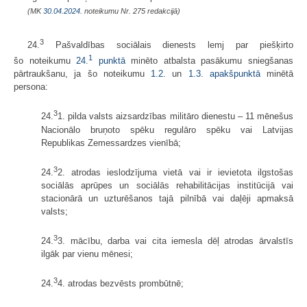
(MK
30.04.2024.
noteikumu Nr. 275 redakcijā)
3
24.
Pašvaldības sociālais dienests lemj par piešķirto
1
šo noteikumu
24.
punktā
minēto atbalsta pasākumu sniegšanas
pārtraukšanu, ja šo noteikumu
1.2.
un
1.3. apakšpunktā
minētā
persona:
3
24.
1. pilda valsts aizsardzības militāro dienestu – 11 mēnešus
Nacionālo bruņoto spēku regulāro spēku vai Latvijas
Republikas Zemessardzes vienībā;
3
24.
2. atrodas ieslodzījuma vietā vai ir ievietota ilgstošas
sociālās aprūpes un sociālās rehabilitācijas institūcijā vai
stacionārā un uzturēšanos tajā pilnībā vai daļēji apmaksā
valsts;
3
24.
3. mācību, darba vai cita iemesla dēļ atrodas ārvalstīs
ilgāk par vienu mēnesi;
3
24.
4. atrodas bezvēsts prombūtnē;