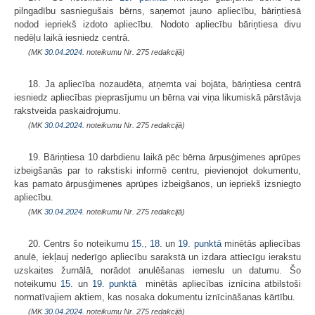
pilngadību sasniegušais bērns, saņemot jauno apliecību, bāriņtiesā
nodod iepriekš izdoto apliecību. Nodoto apliecību bāriņtiesa divu
nedēļu laikā iesniedz centrā.
(MK
30.04.2024.
noteikumu Nr. 275 redakcijā)
18. Ja apliecība nozaudēta, atņemta vai bojāta, bāriņtiesa centrā
iesniedz apliecības pieprasījumu un bērna vai viņa likumiskā pārstāvja
rakstveida paskaidrojumu.
(MK
30.04.2024.
noteikumu Nr. 275 redakcijā)
19. Bāriņtiesa 10 darbdienu laikā pēc bērna ārpusģimenes aprūpes
izbeigšanās par to rakstiski informē centru, pievienojot dokumentu,
kas pamato ārpusģimenes aprūpes izbeigšanos, un iepriekš izsniegto
apliecību.
(MK
30.04.2024.
noteikumu Nr. 275 redakcijā)
20. Centrs šo noteikumu
15.
,
18.
un
19. punktā
minētās apliecības
anulē, iekļauj nederīgo apliecību sarakstā un izdara attiecīgu ierakstu
uzskaites žurnālā, norādot anulēšanas iemeslu un datumu. Šo
noteikumu
15.
un
19. punktā
minētās apliecības iznīcina atbilstoši
normatīvajiem aktiem, kas nosaka dokumentu iznīcināšanas kārtību.
(MK
30.04.2024.
noteikumu Nr. 275 redakcijā)