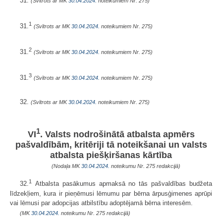
31.
(Svītrots ar MK
30.04.2024.
noteikumiem Nr. 275)
1
31.
(Svītrots ar MK
30.04.2024.
noteikumiem Nr. 275)
2
31.
(Svītrots ar MK
30.04.2024.
noteikumiem Nr. 275)
3
31.
(Svītrots ar MK
30.04.2024.
noteikumiem Nr. 275)
32.
(Svītrots ar MK
30.04.2024.
noteikumiem Nr. 275)
1
VI
. Valsts nodrošinātā atbalsta apmērs
pašvaldībām, kritēriji tā noteikšanai un valsts
atbalsta piešķiršanas kārtība
(Nodaļa MK
30.04.2024.
noteikumu Nr. 275 redakcijā)
1
32.
Atbalsta pasākumus apmaksā no tās pašvaldības budžeta
līdzekļiem, kura ir pieņēmusi lēmumu par bērna ārpusģimenes aprūpi
vai lēmusi par adopcijas atbilstību adoptējamā bērna interesēm.
(MK
30.04.2024.
noteikumu Nr. 275 redakcijā)