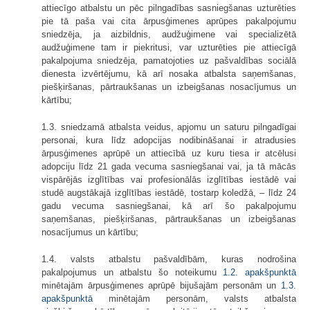
attiecīgo atbalstu un pēc pilngadības sasniegšanas uzturēties
pie tā paša vai cita ārpusģimenes aprūpes pakalpojumu
sniedzēja, ja aizbildnis, audžuģimene vai specializētā
audžuģimene tam ir piekritusi, var uzturēties pie attiecīgā
pakalpojuma sniedzēja, pamatojoties uz pašvaldības sociālā
dienesta izvērtējumu, kā arī nosaka atbalsta saņemšanas,
piešķiršanas, pārtraukšanas un izbeigšanas nosacījumus un
kārtību;
1.3. sniedzamā atbalsta veidus, apjomu un saturu pilngadīgai
personai, kura līdz adopcijas nodibināšanai ir atradusies
ārpusģimenes aprūpē un attiecībā uz kuru tiesa ir atcēlusi
adopciju līdz 21 gada vecuma sasniegšanai vai, ja tā mācās
vispārējās izglītības vai profesionālās izglītības iestādē vai
studē augstākajā izglītības iestādē, tostarp koledžā, – līdz 24
gadu vecuma sasniegšanai, kā arī šo pakalpojumu
saņemšanas, piešķiršanas, pārtraukšanas un izbeigšanas
nosacījumus un kārtību;
1.4. valsts atbalstu pašvaldībām, kuras nodrošina
pakalpojumus un atbalstu šo noteikumu
1.2. apakšpunktā
minētajām ārpusģimenes aprūpē bijušajām personām un
1.3.
apakšpunktā
minētajām personām, valsts atbalsta