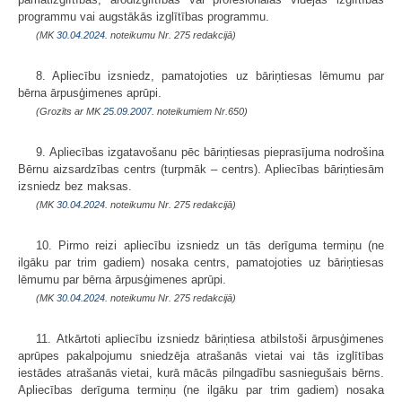
programmu vai augstākās izglītības programmu.
(MK
30.04.2024.
noteikumu Nr. 275 redakcijā)
8. Apliecību izsniedz, pamatojoties uz bāriņtiesas lēmumu par
bērna ārpusģimenes aprūpi.
(Grozīts ar MK
25.09.2007.
noteikumiem Nr.650)
9. Apliecības izgatavošanu pēc bāriņtiesas pieprasījuma nodrošina
Bērnu aizsardzības centrs (turpmāk – centrs). Apliecības bāriņtiesām
izsniedz bez maksas.
(MK
30.04.2024.
noteikumu Nr. 275 redakcijā)
10. Pirmo reizi apliecību izsniedz un tās derīguma termiņu (ne
ilgāku par trim gadiem) nosaka centrs, pamatojoties uz bāriņtiesas
lēmumu par bērna ārpusģimenes aprūpi.
(MK
30.04.2024.
noteikumu Nr. 275 redakcijā)
11. Atkārtoti apliecību izsniedz bāriņtiesa atbilstoši ārpusģimenes
aprūpes pakalpojumu sniedzēja atrašanās vietai vai tās izglītības
iestādes atrašanās vietai, kurā mācās pilngadību sasniegušais bērns.
Apliecības derīguma termiņu (ne ilgāku par trim gadiem) nosaka