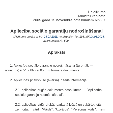
1.pielikums
Ministru kabineta
2005.gada 15.novembra noteikumiem Nr.857
Apliecība sociālo garantiju nodrošināšanai
(Pielikums grozīts ar MK
15.03.2011.
noteikumiem Nr. 198; MK
14.08.2018.
noteikumiem Nr. 509)
Apraksts
1. Apliecība sociālo garantiju nodrošināšanai (turpmāk —
apliecība) ir 54 x 86 vai 85 mm formāta dokuments.
2. Apliecības priekšpusē (aversā) ir šāda informācija:
2.1. apliecības augšā dokumenta nosaukums — "Apliecība
sociālo garantiju nodrošināšanai";
2.2. apliecības vidū, drukāti sarkanā krāsā un sakārtoti cits
zem cita, ir vārdi: "Vārds", "Uzvārds", "Personas kods". Tiem