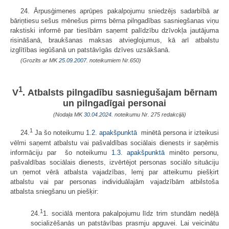
24. Ārpusģimenes aprūpes pakalpojumu sniedzējs sadarbībā ar
bāriņtiesu sešus mēnešus pirms bērna pilngadības sasniegšanas viņu
rakstiski informē par tiesībām saņemt palīdzību dzīvokļa jautājuma
risināšanā, braukšanas maksas atvieglojumus, kā arī atbalstu
izglītības iegūšanā un patstāvīgās dzīves uzsākšanā.
(Grozīts ar MK
25.09.2007.
noteikumiem Nr.650)
1
V
. Atbalsts pilngadību sasniegušajam bērnam
un pilngadīgai personai
(Nodaļa MK
30.04.2024.
noteikumu Nr. 275 redakcijā)
1
24.
Ja šo noteikumu
1.2. apakšpunktā
minētā persona ir izteikusi
vēlmi saņemt atbalstu vai pašvaldības sociālais dienests ir saņēmis
informāciju par šo noteikumu
1.3. apakšpunktā
minēto personu,
pašvaldības sociālais dienests, izvērtējot personas sociālo situāciju
un ņemot vērā atbalsta vajadzības, lemj par atteikumu piešķirt
atbalstu vai par personas individuālajām vajadzībām atbilstoša
atbalsta sniegšanu un piešķir:
1
24.
1. sociālā mentora pakalpojumu līdz trim stundām nedēļā
socializēšanās un patstāvības prasmju apguvei. Lai veicinātu