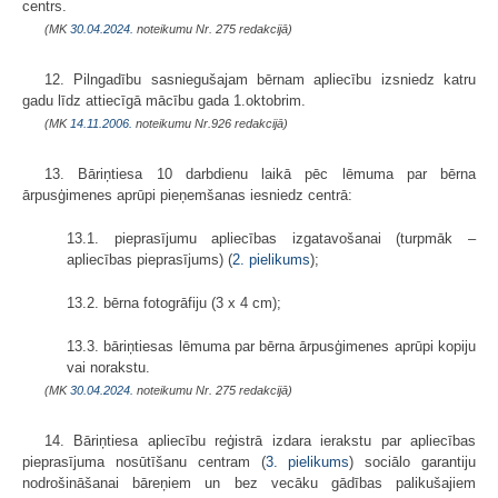
centrs.
(MK
30.04.2024.
noteikumu Nr. 275 redakcijā)
12. Pilngadību sasniegušajam bērnam apliecību izsniedz katru
gadu līdz attiecīgā mācību gada 1.oktobrim.
(MK
14.11.2006.
noteikumu Nr.926 redakcijā)
13. Bāriņtiesa 10 darbdienu laikā pēc lēmuma par bērna
ārpusģimenes aprūpi pieņemšanas iesniedz centrā:
13.1. pieprasījumu apliecības izgatavošanai (turpmāk –
apliecības pieprasījums) (
2. pielikums
);
13.2. bērna fotogrāfiju (3 x 4 cm);
13.3. bāriņtiesas lēmuma par bērna ārpusģimenes aprūpi kopiju
vai norakstu.
(MK
30.04.2024.
noteikumu Nr. 275 redakcijā)
14. Bāriņtiesa apliecību reģistrā izdara ierakstu par apliecības
pieprasījuma nosūtīšanu centram (
3. pielikums
) sociālo garantiju
nodrošināšanai bāreņiem un bez vecāku gādības palikušajiem