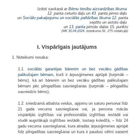
Izdoti saskaņā ar
Bērnu tiesību aizsardzības likuma
12. panta ceturto daļu un
43.
panta pirmo daļu
un
Sociālo pakalpojumu un sociālās palīdzības likuma
12.
panta
septīto un astoto daļu
un
13. panta
pirmās daļas 15. punktu
(MK
30.04.2024.
noteikumu Nr. 275 redakcijā)
I. Vispārīgais jautājums
1. Noteikumi nosaka:
1.1.
sociālās garantijas bārenim un bez vecāku gādības
palikušajam bērnam
, kurš ir ārpusģimenes aprūpē (turpmāk –
bērns), kā arī bārenim un bez vecāku gādības palikušajam
bērnam pēc pilngadības sasniegšanas (turpmāk – pilngadību
sasniedzis bērns);
1.2. sniedzamā atbalsta veidus, apjomu un saturu personai līdz
21 gada vecuma sasniegšanai vai, ja persona mācās
vispārējās izglītības vai profesionālās izglītības iestādē vai
studē augstākajā izglītības iestādē, tostarp koledžā, – līdz 24
gadu vecuma sasniegšanai, kura atradās ārpusģimenes aprūpē
līdz pilngadības sasniegšanai un kura ir paudusi vēlmi saņemt