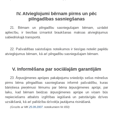
IV. Atvieglojumi bērnam pirms un pēc
pilngadības sasniegšanas
21. Bērnam un pilngadību sasniegušajam bērnam, uzrādot
apliecību, ir tiesības izmantot braukšanas maksas atvieglojumus
sabiedriskajā transportā.
22. Pašvaldības saistošajos noteikumos ir tiesīgas noteikt papildu
atvieglojumus bērnam, kā arī pilngadību sasniegušajam bērnam.
V. Informēšana par sociālajām garantijām
23. Ārpusģimenes aprūpes pakalpojumu sniedzējs sešus mēnešus
pirms bērna pilngadības sasniegšanas informē pašvaldību, kuras
bāriņtiesa pieņēmusi lēmumu par bērna ārpusģimenes aprūpi, par
laiku, kad bērnam beidzas ārpusģimenes aprūpe un viņam būs
nepieciešams atbalsts izglītības iegūšanā un patstāvīgās dzīves
uzsākšanā, kā arī palīdzība dzīvokļa jautājuma risināšanā.
(Grozīts ar MK
25.09.2007.
noteikumiem Nr.650)