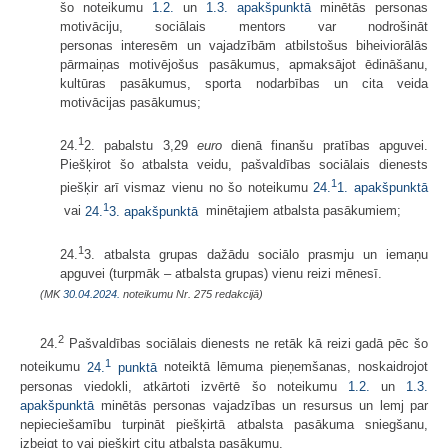
šo noteikumu
1.2.
un
1.3. apakšpunktā
minētās personas
motivāciju, sociālais mentors var nodrošināt
personas interesēm un vajadzībām atbilstošus biheiviorālās
pārmaiņas motivējošus pasākumus, apmaksājot ēdināšanu,
kultūras pasākumus, sporta nodarbības un cita veida
motivācijas pasākumus;
1
24.
2. pabalstu 3,29
euro
dienā finanšu pratības apguvei.
Piešķirot šo atbalsta veidu, pašvaldības sociālais dienests
1
piešķir arī vismaz vienu no šo noteikumu
24.
1. apakšpunktā
1
vai
24.
3. apakšpunktā
​​​​​​​ minētajiem atbalsta pasākumiem;
1
24.
3. atbalsta grupas dažādu sociālo prasmju un iemaņu
apguvei (turpmāk – atbalsta grupas) vienu reizi mēnesī.
(MK
30.04.2024.
noteikumu Nr. 275 redakcijā)
2
24.
Pašvaldības sociālais dienests ne retāk kā reizi gadā pēc šo
1
noteikumu
24.
punktā
noteiktā lēmuma pieņemšanas, noskaidrojot
personas viedokli, atkārtoti izvērtē šo noteikumu
1.2.
un
1.3.
apakšpunktā
minētās personas vajadzības un resursus un lemj par
nepieciešamību turpināt piešķirtā atbalsta pasākuma sniegšanu,
izbeigt to vai piešķirt citu atbalsta pasākumu.