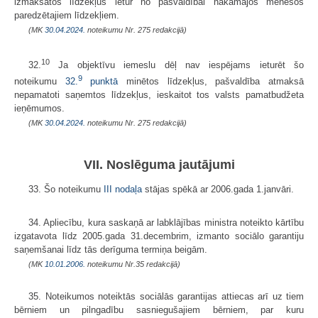
izmaksātos līdzekļus ietur no pašvaldībai nākamajos mēnešos
paredzētajiem līdzekļiem.
(MK
30.04.2024.
noteikumu Nr. 275 redakcijā)
10
32.
Ja objektīvu iemeslu dēļ nav iespējams ieturēt šo
9
noteikumu
32.
punktā
minētos līdzekļus, pašvaldība atmaksā
nepamatoti saņemtos līdzekļus, ieskaitot tos valsts pamatbudžeta
ieņēmumos.
(MK
30.04.2024.
noteikumu Nr. 275 redakcijā)
VII. Noslēguma jautājumi
33. Šo noteikumu
III nodaļa
stājas spēkā ar 2006.gada 1.janvāri.
34. Apliecību, kura saskaņā ar labklājības ministra noteikto kārtību
izgatavota līdz 2005.gada 31.decembrim, izmanto sociālo garantiju
saņemšanai līdz tās derīguma termiņa beigām.
(MK
10.01.2006.
noteikumu Nr.35 redakcijā)
35. Noteikumos noteiktās sociālās garantijas attiecas arī uz tiem
bērniem un pilngadību sasniegušajiem bērniem, par kuru