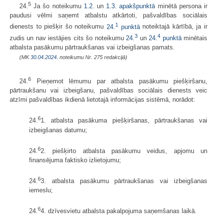
5
24.
Ja šo noteikumu
1.2.
un
1.3. apakšpunktā
minētā persona ir
paudusi vēlmi saņemt atbalstu atkārtoti, pašvaldības sociālais
1
dienests to piešķir šo noteikumu
24.
punktā
noteiktajā kārtībā, ja ir
3
4
zudis un nav iestājies cits šo noteikumu
24.
un
24.
punktā
minētais
atbalsta pasākumu pārtraukšanas vai izbeigšanas pamats.
(MK
30.04.2024.
noteikumu Nr. 275 redakcijā)
6
24.
Pieņemot lēmumu par atbalsta pasākumu piešķiršanu,
pārtraukšanu vai izbeigšanu, pašvaldības sociālais dienests veic
atzīmi pašvaldības ikdienā lietotajā informācijas sistēmā, norādot:
6
24.
1. atbalsta pasākuma piešķiršanas, pārtraukšanas vai
izbeigšanas datumu;
6
24.
2. piešķirto atbalsta pasākumu veidus, apjomu un
finansējuma faktisko izlietojumu;
6
24.
3. atbalsta pasākumu pārtraukšanas vai izbeigšanas
iemeslu;
6
24.
4. dzīvesvietu atbalsta pakalpojuma saņemšanas laikā.