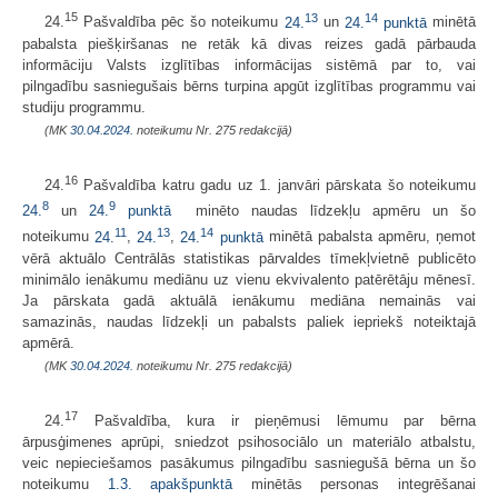
15
13
14
24.
Pašvaldība pēc šo noteikumu
24.
un
24.
punktā
minētā
pabalsta piešķiršanas ne retāk kā divas reizes gadā pārbauda
informāciju Valsts izglītības informācijas sistēmā par to, vai
pilngadību sasniegušais bērns turpina apgūt izglītības programmu vai
studiju programmu.
(MK
30.04.2024.
noteikumu Nr. 275 redakcijā)
16
24.
Pašvaldība katru gadu uz 1. janvāri pārskata šo noteikumu
8
9
24.
un
24.
punktā
minēto naudas līdzekļu apmēru un šo
11
13
14
noteikumu
24.
,
24.
,
24.
punktā
minētā pabalsta apmēru, ņemot
vērā aktuālo Centrālās statistikas pārvaldes tīmekļvietnē publicēto
minimālo ienākumu mediānu uz vienu ekvivalento patērētāju mēnesī.
Ja pārskata gadā aktuālā ienākumu mediāna nemainās vai
samazinās, naudas līdzekļi un pabalsts paliek iepriekš noteiktajā
apmērā.
(MK
30.04.2024.
noteikumu Nr. 275 redakcijā)
17
24.
Pašvaldība, kura ir pieņēmusi lēmumu par bērna
ārpusģimenes aprūpi, sniedzot psihosociālo un materiālo atbalstu,
veic nepieciešamos pasākumus pilngadību sasniegušā bērna un šo
noteikumu
1.3. apakšpunktā
minētās personas integrēšanai