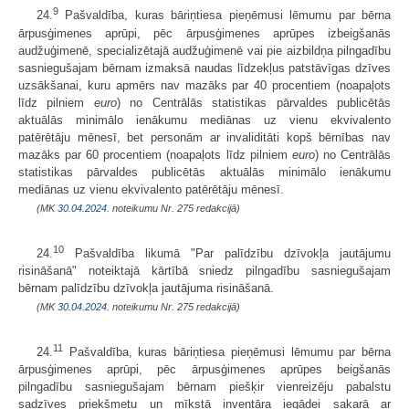
9
24.
Pašvaldība, kuras bāriņtiesa pieņēmusi lēmumu par bērna
ārpusģimenes aprūpi, pēc ārpusģimenes aprūpes izbeigšanās
audžuģimenē, specializētajā audžuģimenē vai pie aizbildņa pilngadību
sasniegušajam bērnam izmaksā naudas līdzekļus patstāvīgas dzīves
uzsākšanai, kuru apmērs nav mazāks par 40 procentiem (noapaļots
līdz pilniem
euro
) no Centrālās statistikas pārvaldes publicētās
aktuālās minimālo ienākumu mediānas uz vienu ekvivalento
patērētāju mēnesī, bet personām ar invaliditāti kopš bērnības nav
mazāks par 60 procentiem (noapaļots līdz pilniem
euro
) no Centrālās
statistikas pārvaldes publicētās aktuālās minimālo ienākumu
mediānas uz vienu ekvivalento patērētāju mēnesī.
(MK
30.04.2024.
noteikumu Nr. 275 redakcijā)
10
24.
Pašvaldība likumā "Par palīdzību dzīvokļa jautājumu
risināšanā" noteiktajā kārtībā sniedz pilngadību sasniegušajam
bērnam palīdzību dzīvokļa jautājuma risināšanā.
(MK
30.04.2024.
noteikumu Nr. 275 redakcijā)
11
24.
Pašvaldība, kuras bāriņtiesa pieņēmusi lēmumu par bērna
ārpusģimenes aprūpi, pēc ārpusģimenes aprūpes beigšanās
pilngadību sasniegušajam bērnam piešķir vienreizēju pabalstu
sadzīves priekšmetu un mīkstā inventāra iegādei sakarā ar