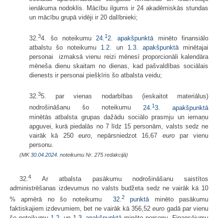
ienākuma nodoklis. Mācību ilgums ir 24 akadēmiskās stundas
un mācību grupā vidēji ir 20 dalībnieki;
3
1
32.
4. šo noteikumu
24.
2. apakšpunktā
minēto finansiālo
atbalstu šo noteikumu
1.2.
un
1.3. apakšpunktā
minētajai
personai izmaksā vienu reizi mēnesī proporcionāli kalendāra
mēneša dienu skaitam no dienas, kad pašvaldības sociālais
dienests ir personai piešķīris šo atbalsta veidu;
3
32.
5. par vienas nodarbības (ieskaitot materiālus)
1
nodrošināšanu šo noteikumu
24.
3. apakšpunktā
minētās atbalsta grupas dažādu sociālo prasmju un iemaņu
apguvei, kurā piedalās no 7 līdz 15 personām, valsts sedz ne
vairāk kā 250
euro
, nepārsniedzot 16,67
euro
par vienu
personu.
(MK
30.04.2024.
noteikumu Nr. 275 redakcijā)
4
32.
Ar atbalsta pasākumu nodrošināšanu saistītos
administrēšanas izdevumus no valsts budžeta sedz ne vairāk kā 10
2
% apmērā no šo noteikumu
32.
punktā
minēto pasākumu
faktiskajiem izdevumiem, bet ne vairāk kā 356,52
euro
gadā par vienu
šo noteikumu
1.2.
un
1.3. apakšpunktā
minēto personu. Finansējumu