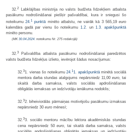
2
32.
Labklājības ministrija no valsts budžeta līdzekļiem atbalsta
pasākumu nodrošināšanai piešķir pašvaldībai, kura ir sniegusi šo
1
noteikumu
24.
punktā
minēto atbalstu, ne vairāk kā 3 565,19
euro
kalendāra gadā par vienu šo noteikumu
1.2.
un
1.3. apakšpunktā
minēto personu.
(MK
30.04.2024.
noteikumu Nr. 275 redakcijā)
3
32.
Pašvaldība atbalsta pasākumu nodrošināšanai paredzētos
valsts budžeta līdzekļus izlieto, ievērojot šādus nosacījumus:
3
1
32.
1. vienas šo noteikumu
24.
1. apakšpunktā
minētā sociālā
mentora darba stundas atalgojums nepārsniedz 11,00
euro
, tai
skaitā darba samaksa, valsts sociālās apdrošināšanas
obligātās iemaksas un iedzīvotāju ienākuma nodoklis;
3
32.
2. biheiviorālās pārmaiņas motivējošu pasākumu izmaksas
nepārsniedz 30
euro
mēnesī;
3
32.
3. sociālo mentoru mācību lektora akadēmiskās stundas
cena nepārsniedz 50
euro
, tai skaitā darba samaksa, valsts
sociālās apdrošināšanas obligātās iemaksas un iedzīvotāju