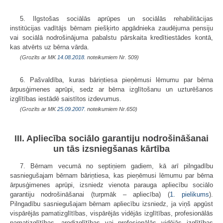
5. Ilgstošas sociālās aprūpes un sociālās rehabilitācijas
institūcijas vadītājs bērnam piešķirto apgādnieka zaudējuma pensiju
vai sociālā nodrošinājuma pabalstu pārskaita kredītiestādes kontā,
kas atvērts uz bērna vārda.
(Grozīts ar MK
14.08.2018.
noteikumiem Nr. 509)
6. Pašvaldība, kuras bāriņtiesa pieņēmusi lēmumu par bērna
ārpusģimenes aprūpi, sedz ar bērna izglītošanu un uzturēšanos
izglītības iestādē saistītos izdevumus.
(Grozīts ar MK
25.09.2007.
noteikumiem Nr.650)
III. Apliecība sociālo garantiju nodrošināšanai
un tās izsniegšanas kārtība
7. Bērnam vecumā no septiņiem gadiem, kā arī pilngadību
sasniegušajam bērnam bāriņtiesa, kas pieņēmusi lēmumu par bērna
ārpusģimenes aprūpi, izsniedz vienota parauga apliecību sociālo
garantiju nodrošināšanai (turpmāk – apliecība) (
1. pielikums
).
Pilngadību sasniegušajam bērnam apliecību izsniedz, ja viņš apgūst
vispārējās pamatizglītības, vispārējās vidējās izglītības, profesionālās
pamatizglītības, arodizglītības vai profesionālās vidējās izglītības