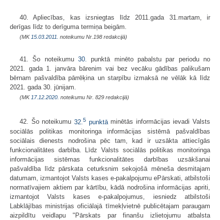
40. Apliecības, kas izsniegtas līdz 2011.gada 31.martam, ir
derīgas līdz to derīguma termiņa beigām.
(MK
15.03.2011.
noteikumu Nr.198 redakcijā)
41. Šo noteikumu
30.
punktā minēto pabalstu par periodu no
2021. gada 1. janvāra bārenim vai bez vecāku gādības palikušam
bērnam pašvaldība pārrēķina un starpību izmaksā ne vēlāk kā līdz
2021. gada 30. jūnijam.
(MK
17.12.2020.
noteikumu Nr. 829 redakcijā)
5
42. Šo noteikumu
32.
punktā
minētās informācijas ievadi Valsts
sociālās politikas monitoringa informācijas sistēmā pašvaldības
sociālais dienests nodrošina pēc tam, kad ir uzsākta attiecīgās
funkcionalitātes darbība. Līdz Valsts sociālās politikas monitoringa
informācijas sistēmas funkcionalitātes darbības uzsākšanai
pašvaldība līdz pārskata ceturksnim sekojošā mēneša desmitajam
datumam, izmantojot Valsts kases e-pakalpojumu ePārskati, atbilstoši
normatīvajiem aktiem par kārtību, kādā nodrošina informācijas apriti,
izmantojot Valsts kases e-pakalpojumus, iesniedz atbilstoši
Labklājības ministrijas oficiālajā tīmekļvietnē publicētajam paraugam
aizpildītu veidlapu "Pārskats par finanšu izlietojumu atbalsta