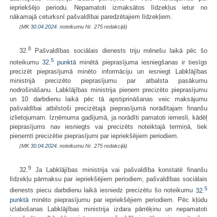
iepriekšējo periodu. Nepamatoti izmaksātos līdzekļus ietur no
nākamajā ceturksnī pašvaldībai paredzētajiem līdzekļiem.
(MK
30.04.2024.
noteikumu Nr. 275 redakcijā)
8
32.
Pašvaldības sociālais dienests triju mēnešu laikā pēc šo
5
noteikumu
32.
punktā
minētā pieprasījuma iesniegšanas ir tiesīgs
precizēt pieprasījumā minēto informāciju un iesniegt Labklājības
ministrijā precizēto pieprasījumu par atbalsta pasākumu
nodrošināšanu. Labklājības ministrija pieņem precizēto pieprasījumu
un 10 darbdienu laikā pēc tā apstiprināšanas veic maksājumu
pašvaldībai atbilstoši precizētajā pieprasījumā norādītajam finanšu
izlietojumam. Izņēmuma gadījumā, ja norādīti pamatoti iemesli, kādēļ
pieprasījums nav iesniegts vai precizēts noteiktajā termiņā, tiek
pieņemti precizētie pieprasījumi par iepriekšējiem periodiem.
(MK
30.04.2024.
noteikumu Nr. 275 redakcijā)
9
32.
Ja Labklājības ministrija vai pašvaldība konstatē finanšu
līdzekļu pārmaksu par iepriekšējiem periodiem, pašvaldības sociālais
5
dienests piecu darbdienu laikā iesniedz precizētu šo noteikumu
32.
punktā
minēto pieprasījumu par iepriekšējiem periodiem. Pēc kļūdu
izlabošanas Labklājības ministrija izdara pārrēķinu un nepamatoti