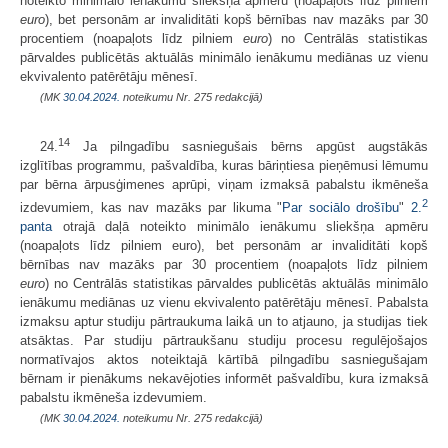
noteikto minimālo ienākumu sliekšņa apmēru (noapaļots līdz pilniem
euro
), bet personām ar invaliditāti kopš bērnības nav mazāks par 30
procentiem (noapaļots līdz pilniem
euro
) no Centrālās statistikas
pārvaldes publicētās aktuālās minimālo ienākumu mediānas uz vienu
ekvivalento patērētāju mēnesī.
(MK
30.04.2024.
noteikumu Nr. 275 redakcijā)
14
24.
Ja pilngadību sasniegušais bērns apgūst augstākās
izglītības programmu, pašvaldība, kuras bāriņtiesa pieņēmusi lēmumu
par bērna ārpusģimenes aprūpi, viņam izmaksā pabalstu ikmēneša
2
izdevumiem, kas nav mazāks par likuma "
Par sociālo drošību
"
2.
panta
otrajā daļā noteikto minimālo ienākumu sliekšņa apmēru
(noapaļots līdz pilniem euro), bet personām ar invaliditāti kopš
bērnības nav mazāks par 30 procentiem (noapaļots līdz pilniem
euro
) no Centrālās statistikas pārvaldes publicētās aktuālās minimālo
ienākumu mediānas uz vienu ekvivalento patērētāju mēnesī. Pabalsta
izmaksu aptur studiju pārtraukuma laikā un to atjauno, ja studijas tiek
atsāktas. Par studiju pārtraukšanu studiju procesu regulējošajos
normatīvajos aktos noteiktajā kārtībā pilngadību sasniegušajam
bērnam ir pienākums nekavējoties informēt pašvaldību, kura izmaksā
pabalstu ikmēneša izdevumiem.
(MK
30.04.2024.
noteikumu Nr. 275 redakcijā)