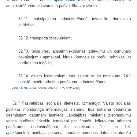
administrēšanas izdevumiem pašvaldība var izlietot:
4
32.
1. pakalpojuma administrēšanā iesaistīto darbinieku
atlīdzībai;
4
32.
2. transporta izdevumiem;
4
32.
3. telpu īres, apsaimniekošanas izdevumu un komunālo
pakalpojumu apmaksai, biroja, kancelejas preču, tehnikas un
aprīkojuma iegādei;
4
1
32.
4. citiem izdevumiem, kas saistīti ar šo noteikumu
24.
punktā
minēto atbalsta pasākumu administrēšanu.
(MK
30.04.2024.
noteikumu Nr. 275 redakcijā)
5
32.
Pašvaldības sociālais dienests, izmantojot Valsts sociālās
politikas monitoringa informācijas sistēmu, līdz nākamā ceturkšņa
desmitajam datumam iesniedz Labklājības ministrijā pieprasījumu
valsts budžeta līdzekļu izmaksai par finanšu izlietojumu atbalsta
pasākumu nodrošināšanai šo noteikumu
1.2.
un
1.3.
apakšpunktā
minētajai personai, norādot personas datus nesaturošu