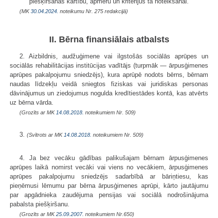
piešķiršanas kārtību, apmēru un kritērijus tā noteikšanai.
(MK
30.04.2024.
noteikumu Nr. 275 redakcijā)
II. Bērna finansiālais atbalsts
2. Aizbildnis, audžuģimene vai ilgstošās sociālās aprūpes un
sociālās rehabilitācijas institūcijas vadītājs (turpmāk — ārpusģimenes
aprūpes pakalpojumu sniedzējs), kura aprūpē nodots bērns, bērnam
naudas līdzekļu veidā sniegtos fiziskas vai juridiskas personas
dāvinājumus un ziedojumus nogulda kredītiestādes kontā, kas atvērts
uz bērna vārda.
(Grozīts ar MK
14.08.2018.
noteikumiem Nr. 509)
3.
(Svītrots ar MK
14.08.2018.
noteikumiem Nr. 509)
4. Ja bez vecāku gādības palikušajam bērnam ārpusģimenes
aprūpes laikā nomirst vecāki vai viens no vecākiem, ārpusģimenes
aprūpes pakalpojumu sniedzējs sadarbībā ar bāriņtiesu, kas
pieņēmusi lēmumu par bērna ārpusģimenes aprūpi, kārto jautājumu
par apgādnieka zaudējuma pensijas vai sociālā nodrošinājuma
pabalsta piešķiršanu.
(Grozīts ar MK
25.09.2007.
noteikumiem Nr.650)