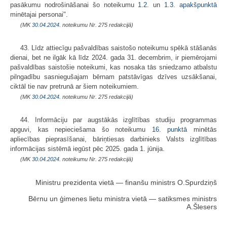
pasākumu nodrošināšanai šo noteikumu
1.2.
un
1.3. apakšpunktā
minētajai personai".
(MK
30.04.2024.
noteikumu Nr. 275 redakcijā)
43. Līdz attiecīgu pašvaldības saistošo noteikumu spēkā stāšanās
dienai, bet ne ilgāk kā līdz 2024. gada 31. decembrim, ir piemērojami
pašvaldības saistošie noteikumi, kas nosaka tās sniedzamo atbalstu
pilngadību sasniegušajam bērnam patstāvīgas dzīves uzsākšanai,
ciktāl tie nav pretrunā ar šiem noteikumiem.
(MK
30.04.2024.
noteikumu Nr. 275 redakcijā)
44. Informāciju par augstākās izglītības studiju programmas
apguvi, kas nepieciešama šo noteikumu
16. punktā
minētās
apliecības pieprasīšanai, bāriņtiesas darbinieks Valsts izglītības
informācijas sistēmā iegūst pēc 2025. gada 1. jūnija.
(MK
30.04.2024.
noteikumu Nr. 275 redakcijā)
Ministru prezidenta vietā — finanšu ministrs O.Spurdziņš
Bērnu un ģimenes lietu ministra vietā — satiksmes ministrs
A.Šlesers