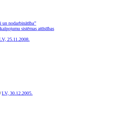
i un nodarbinātība”
kalpojumu sistēmas attīstības
LV, 25.11.2008.
/
LV, 30.12.2005.