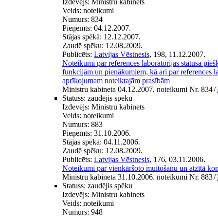
Izdevējs:
Ministru kabinets
Veids:
noteikumi
Numurs:
834
Pieņemts:
04.12.2007.
Stājas spēkā:
12.12.2007.
Zaudē spēku:
12.08.2009.
Publicēts:
Latvijas Vēstnesis
, 198, 11.12.2007.
Noteikumi par references laboratorijas statusa piešķ
funkcijām un pienākumiem, kā arī par references l
aprīkojumam noteiktajām prasībām
Ministru kabineta 04.12.2007. noteikumi Nr. 834
/
Statuss:
zaudējis spēku
Izdevējs:
Ministru kabinets
Veids:
noteikumi
Numurs:
883
Pieņemts:
31.10.2006.
Stājas spēkā:
04.11.2006.
Zaudē spēku:
12.08.2009.
Publicēts:
Latvijas Vēstnesis
, 176, 03.11.2006.
Noteikumi par vienkāršoto muitošanu un atzītā kome
Ministru kabineta 31.10.2006. noteikumi Nr. 883
/
Statuss:
zaudējis spēku
Izdevējs:
Ministru kabinets
Veids:
noteikumi
Numurs:
948