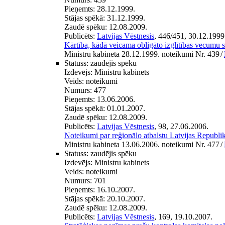
Pieņemts:
28.12.1999.
Stājas spēkā:
31.12.1999.
Zaudē spēku:
12.08.2009.
Publicēts:
Latvijas Vēstnesis
, 446/451, 30.12.1999
Kārtība, kādā veicama obligāto izglītības vecumu 
Ministru kabineta 28.12.1999. noteikumi Nr. 439
/
Statuss:
zaudējis spēku
Izdevējs:
Ministru kabinets
Veids:
noteikumi
Numurs:
477
Pieņemts:
13.06.2006.
Stājas spēkā:
01.01.2007.
Zaudē spēku:
12.08.2009.
Publicēts:
Latvijas Vēstnesis
, 98, 27.06.2006.
Noteikumi par reģionālo atbalstu Latvijas Republ
Ministru kabineta 13.06.2006. noteikumi Nr. 477
/
Statuss:
zaudējis spēku
Izdevējs:
Ministru kabinets
Veids:
noteikumi
Numurs:
701
Pieņemts:
16.10.2007.
Stājas spēkā:
20.10.2007.
Zaudē spēku:
12.08.2009.
Publicēts:
Latvijas Vēstnesis
, 169, 19.10.2007.