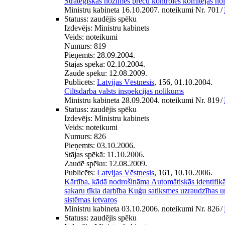
Stratēģiskas nozīmes preču kontroles komitejas no
Ministru kabineta 16.10.2007. noteikumi Nr. 701
/
Statuss:
zaudējis spēku
Izdevējs:
Ministru kabinets
Veids:
noteikumi
Numurs:
819
Pieņemts:
28.09.2004.
Stājas spēkā:
02.10.2004.
Zaudē spēku:
12.08.2009.
Publicēts:
Latvijas Vēstnesis
, 156, 01.10.2004.
Ciltsdarba valsts inspekcijas nolikums
Ministru kabineta 28.09.2004. noteikumi Nr. 819
/
Statuss:
zaudējis spēku
Izdevējs:
Ministru kabinets
Veids:
noteikumi
Numurs:
826
Pieņemts:
03.10.2006.
Stājas spēkā:
11.10.2006.
Zaudē spēku:
12.08.2009.
Publicēts:
Latvijas Vēstnesis
, 161, 10.10.2006.
Kārtība, kādā nodrošināma Automātiskās identifikā
sakaru tīkla darbība Kuģu satiksmes uzraudzības u
sistēmas ietvaros
Ministru kabineta 03.10.2006. noteikumi Nr. 826
/
Statuss:
zaudējis spēku