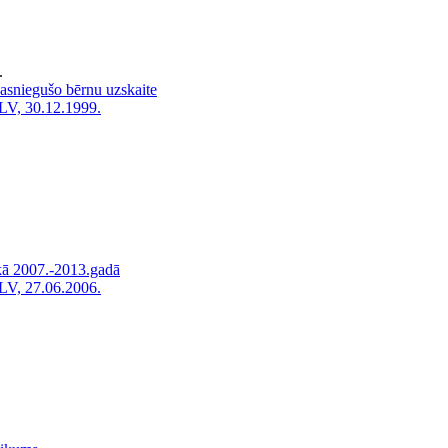
.
sasniegušo bērnu uzskaite
LV, 30.12.1999.
ikā 2007.-2013.gadā
LV, 27.06.2006.