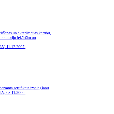
iršanas un akreditācijas kārtību,
aboratoriju iekārtām un
LV, 11.12.2007.
rsanta sertifikāta izsniegšanu
LV, 03.11.2006.