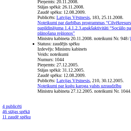
Pieņemts:
20.11.2008.
Stājas spēkā:
26.11.2008.
Zaudē spēku:
12.08.2009.
Publicēts:
Latvijas Vēstnesis
, 183, 25.11.2008.
Noteikumi par darbības programmas “Cilvēkresurs
papildinājuma 1.4.1.2.3.apakšaktivitāti “Sociālo pa
plānošana reģionos”
Ministru kabineta 20.11.2008. noteikumi Nr. 948
/
Statuss:
zaudējis spēku
Izdevējs:
Ministru kabinets
Veids:
noteikumi
Numurs:
1044
Pieņemts:
27.12.2005.
Stājas spēkā:
31.12.2005.
Zaudē spēku:
12.08.2009.
Publicēts:
Latvijas Vēstnesis
, 210, 30.12.2005.
Noteikumi par kuģu karoga valsts uzraudzību
Ministru kabineta 27.12.2005. noteikumi Nr. 1044
4 publicēti
46 stājas spēkā
11 zaudē spēku