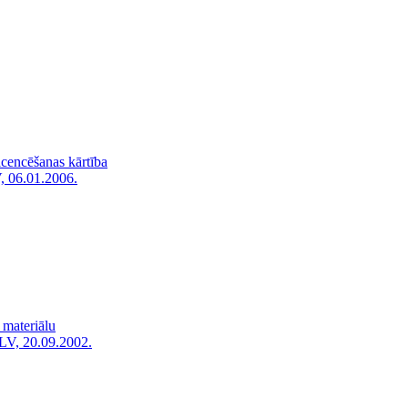
icencēšanas kārtība
, 06.01.2006.
 materiālu
LV, 20.09.2002.