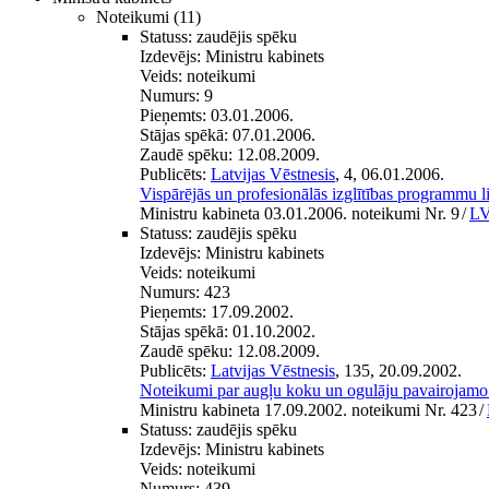
Noteikumi
(11)
Statuss:
zaudējis spēku
Izdevējs:
Ministru kabinets
Veids:
noteikumi
Numurs:
9
Pieņemts:
03.01.2006.
Stājas spēkā:
07.01.2006.
Zaudē spēku:
12.08.2009.
Publicēts:
Latvijas Vēstnesis
, 4, 06.01.2006.
Vispārējās un profesionālās izglītības programmu l
Ministru kabineta 03.01.2006. noteikumi Nr. 9
/
LV
Statuss:
zaudējis spēku
Izdevējs:
Ministru kabinets
Veids:
noteikumi
Numurs:
423
Pieņemts:
17.09.2002.
Stājas spēkā:
01.10.2002.
Zaudē spēku:
12.08.2009.
Publicēts:
Latvijas Vēstnesis
, 135, 20.09.2002.
Noteikumi par augļu koku un ogulāju pavairojamo
Ministru kabineta 17.09.2002. noteikumi Nr. 423
/
Statuss:
zaudējis spēku
Izdevējs:
Ministru kabinets
Veids:
noteikumi
Numurs:
439