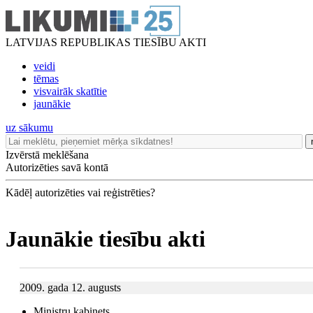
LATVIJAS REPUBLIKAS TIESĪBU AKTI
veidi
tēmas
visvairāk skatītie
jaunākie
uz sākumu
Izvērstā meklēšana
Autorizēties savā kontā
Kādēļ autorizēties vai reģistrēties?
Jaunākie tiesību akti
2009. gada 12. augusts
Ministru kabinets