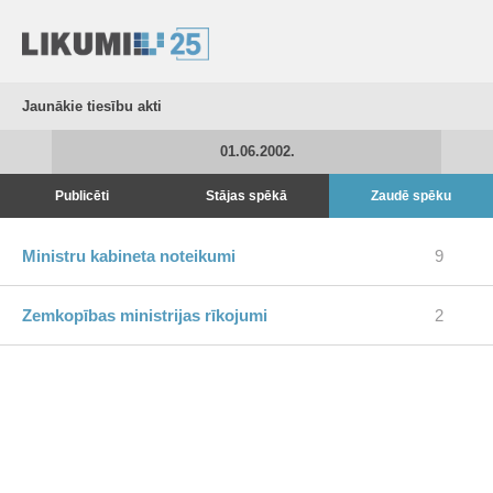
Jaunākie tiesību akti
01.06.2002.
Publicēti
Stājas spēkā
Zaudē spēku
Ministru kabineta noteikumi
9
Zemkopības ministrijas rīkojumi
2