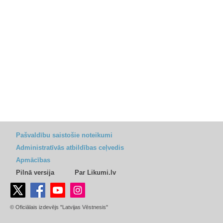
Pašvaldību saistošie noteikumi
Administratīvās atbildības ceļvedis
Apmācības
Pilnā versija
Par Likumi.lv
© Oficiālais izdevējs "Latvijas Vēstnesis"