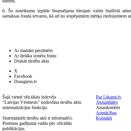
darbus.
6. Šo noteikumu izpilde finansējama birojam valsts budžetā atti
samaksas fonda ietvaros, kā arī no iespējamiem mērķa ziedojumiem
Ar manām piezīmēm
Ar lielāka izmēra fontu
Drukāt tiesību aktu
X
Facebook
Draugiem.lv
Šajā vietnē oficiālais izdevējs
Par Likumi.lv
"Latvijas Vēstnesis" nodrošina tiesību aktu
Aktualitātes
sistematizācijas funkciju.
Atsauksmēm
Apmācības
Sistematizēti tiesību akti ir informatīvi.
Kontakti
Pretrunu gadījumā vadās pēc oficiālās
publikācijas.