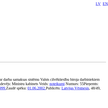
LV
EN
r darba samaksas sistēmu Valsts cilvēktiesību biroja darbiniekiem
zdevējs:
Ministru kabinets
Veids:
noteikumi
Numurs:
55
Pieņemts:
999.
Zaudē spēku:
01.06.2002.
Publicēts:
Latvijas Vēstnesis
, 48/49,