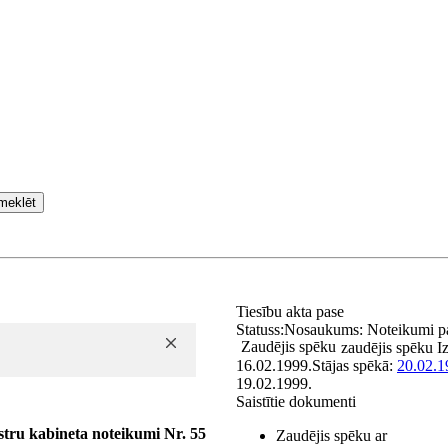
meklēt
Tiesību akta pase
Statuss:
Nosaukums:
Noteikumi pa
Zaudējis spēku
zaudējis spēku
I
16.02.1999.
Stājas spēkā:
20.02.1
19.02.1999.
Saistītie dokumenti
stru kabineta noteikumi Nr. 55
Zaudējis spēku ar