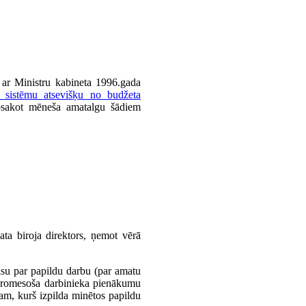
 ar Ministru kabineta 1996.gada
 sistēmu atsevišķu no budžeta
sakot mēneša amatalgu šādiem
ta biroja direktors, ņemot vērā
ksu par papildu darbu (par amatu
 promesoša darbinieka pienākumu
am, kurš izpilda minētos papildu