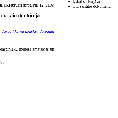
Izdoti saskaņā ar
 16.februārī (prot. Nr. 12, 21.§)
Citi saistītie dokumenti
ilvēktiesību biroja
s darba likumu kodeksa
86.pantu
s) darbinieku mēneša amatalgas un
ekiem: