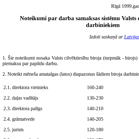
Rīgā 1999.gada
Noteikumi par darba samaksas sistēmu Valsts c
darbiniekiem
Izdoti saskaņā ar
Latvija
1. Šie noteikumi nosaka Valsts cilvēktiesību biroja (turpmāk - biroj
piemaksu par papildu darbu.
2. Noteikt mēneša amatalgas (latos) diapazonus šādiem biroja darbini
2.1. direktora vietnieks
160-240
2.2. daļas vadītājs
130-230
2.3. direktora palīgs
140-210
2.4. grāmatvede
140-205
2.5. jurists
120-180