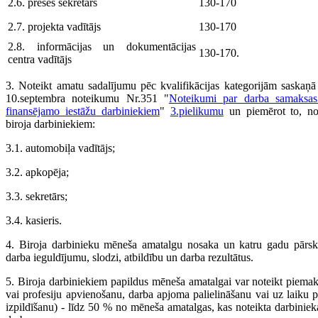
2.6. preses sekretārs
130-170
2.7. projekta vadītājs
130-170
2.8. informācijas un dokumentācijas
130-170.
centra vadītājs
3. Noteikt amatu sadalījumu pēc kvalifikācijas kategorijām saskaņā
10.septembra noteikumu Nr.351 "
Noteikumi par darba samaksas
finansējamo iestāžu darbiniekiem
"
3.pielikumu
un piemērot to, no
biroja darbiniekiem:
3.1. automobiļa vadītājs;
3.2. apkopēja;
3.3. sekretārs;
3.4. kasieris.
4. Biroja darbinieku mēneša amatalgu nosaka un katru gadu pārska
darba ieguldījumu, slodzi, atbildību un darba rezultātus.
5. Biroja darbiniekiem papildus mēneša amatalgai var noteikt piema
vai profesiju apvienošanu, darba apjoma palielināšanu vai uz laiku
izpildīšanu) - līdz 50 % no mēneša amatalgas, kas noteikta darbiniek