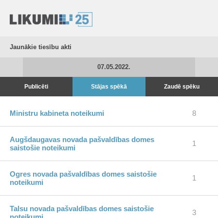
Jaunākie tiesību akti
07.05.2022.
Publicēti
Stājas spēkā
Zaudē spēku
Ministru kabineta noteikumi
8
Augšdaugavas novada pašvaldības domes
1
saistošie noteikumi
Ogres novada pašvaldības domes saistošie
1
noteikumi
Talsu novada pašvaldības domes saistošie
3
noteikumi