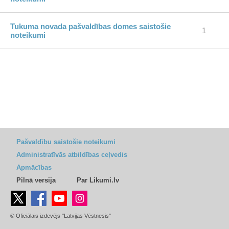
Tukuma novada pašvaldības domes saistošie
1
noteikumi
Pašvaldību saistošie noteikumi
Administratīvās atbildības ceļvedis
Apmācības
Pilnā versija
Par Likumi.lv
© Oficiālais izdevējs "Latvijas Vēstnesis"