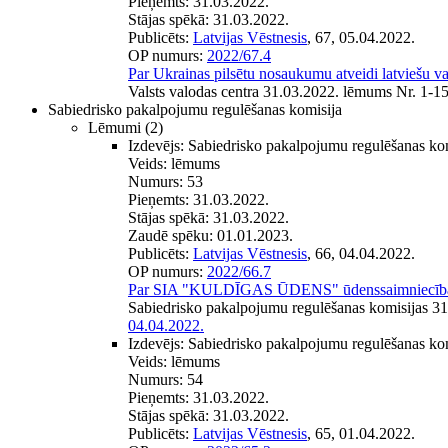
Pieņemts:
31.03.2022.
Stājas spēkā:
31.03.2022.
Publicēts:
Latvijas Vēstnesis
, 67, 05.04.2022.
OP numurs:
2022/67.4
Par Ukrainas pilsētu nosaukumu atveidi latviešu v
Valsts valodas centra 31.03.2022. lēmums Nr. 1-15
Sabiedrisko pakalpojumu regulēšanas komisija
Lēmumi
(2)
Izdevējs:
Sabiedrisko pakalpojumu regulēšanas ko
Veids:
lēmums
Numurs:
53
Pieņemts:
31.03.2022.
Stājas spēkā:
31.03.2022.
Zaudē spēku:
01.01.2023.
Publicēts:
Latvijas Vēstnesis
, 66, 04.04.2022.
OP numurs:
2022/66.7
Par SIA "KULDĪGAS ŪDENS" ūdenssaimniecības
Sabiedrisko pakalpojumu regulēšanas komisijas 3
04.04.2022.
Izdevējs:
Sabiedrisko pakalpojumu regulēšanas ko
Veids:
lēmums
Numurs:
54
Pieņemts:
31.03.2022.
Stājas spēkā:
31.03.2022.
Publicēts:
Latvijas Vēstnesis
, 65, 01.04.2022.