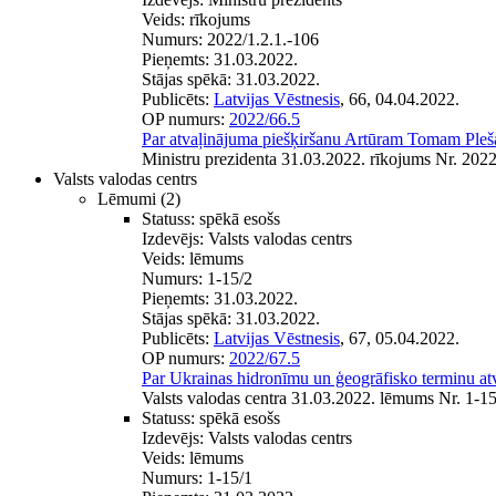
Veids:
rīkojums
Numurs:
2022/1.2.1.-106
Pieņemts:
31.03.2022.
Stājas spēkā:
31.03.2022.
Publicēts:
Latvijas Vēstnesis
, 66, 04.04.2022.
OP numurs:
2022/66.5
Par atvaļinājuma piešķiršanu Artūram Tomam Ple
Ministru prezidenta 31.03.2022. rīkojums Nr. 2022
Valsts valodas centrs
Lēmumi
(2)
Statuss:
spēkā esošs
Izdevējs:
Valsts valodas centrs
Veids:
lēmums
Numurs:
1-15/2
Pieņemts:
31.03.2022.
Stājas spēkā:
31.03.2022.
Publicēts:
Latvijas Vēstnesis
, 67, 05.04.2022.
OP numurs:
2022/67.5
Par Ukrainas hidronīmu un ģeogrāfisko terminu atv
Valsts valodas centra 31.03.2022. lēmums Nr. 1-15
Statuss:
spēkā esošs
Izdevējs:
Valsts valodas centrs
Veids:
lēmums
Numurs:
1-15/1