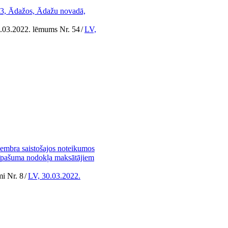
3, Ādažos, Ādažu novadā,
1.03.2022. lēmums Nr. 54
/
LV,
embra saistošajos noteikumos
 īpašuma nodokļa maksātājiem
i Nr. 8
/
LV, 30.03.2022.