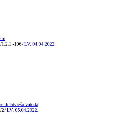
šam
/1.2.1.-106
/
LV, 04.04.2022.
eidi latviešu valodā
/2
/
LV, 05.04.2022.