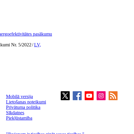
energoefektivitātes pasākumu
ikumi Nr. 5/2022
/
LV,
Mobilā versija
Lietošanas noteikumi
Privātuma politika
Sīkdatnes
Piekļūstamība