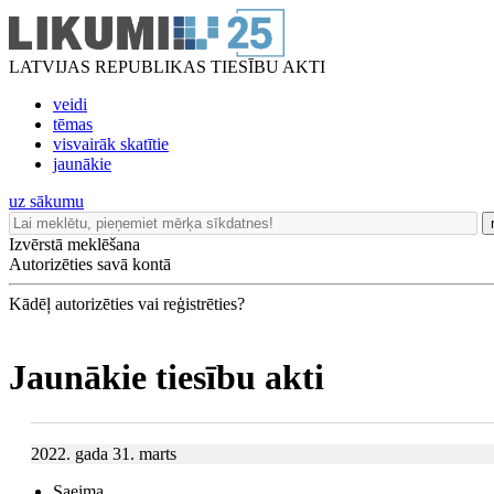
LATVIJAS REPUBLIKAS TIESĪBU AKTI
veidi
tēmas
visvairāk skatītie
jaunākie
uz sākumu
Izvērstā meklēšana
Autorizēties savā kontā
Kādēļ autorizēties vai reģistrēties?
Jaunākie tiesību akti
2022. gada 31. marts
Saeima