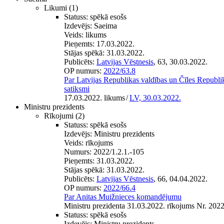
Likumi
(1)
Statuss:
spēkā esošs
Izdevējs:
Saeima
Veids:
likums
Pieņemts:
17.03.2022.
Stājas spēkā:
31.03.2022.
Publicēts:
Latvijas Vēstnesis
, 63, 30.03.2022.
OP numurs:
2022/63.8
Par Latvijas Republikas valdības un Čīles Republi
satiksmi
17.03.2022. likums
/
LV, 30.03.2022.
Ministru prezidents
Rīkojumi
(2)
Statuss:
spēkā esošs
Izdevējs:
Ministru prezidents
Veids:
rīkojums
Numurs:
2022/1.2.1.-105
Pieņemts:
31.03.2022.
Stājas spēkā:
31.03.2022.
Publicēts:
Latvijas Vēstnesis
, 66, 04.04.2022.
OP numurs:
2022/66.4
Par Anitas Muižnieces komandējumu
Ministru prezidenta 31.03.2022. rīkojums Nr. 2022
Statuss:
spēkā esošs
Izdevējs:
Ministru prezidents