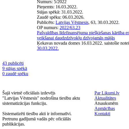
Numurs:
5/2022
Pieņemts:
16.03.2022.
Stājas spēkā:
31.03.2022.
Zaudē spēku:
06.03.2026.
Publicēts:
Latvijas Vēstnesis
, 63, 30.03.2022.
OP numurs:
2022/63.23
Pašvaldības līdzfinansējuma piešķiršanas kārtība 
veikšanai daudzdzīvokļu dzīvojamās mājās
Ķekavas novada domes 16.03.2022. saistošie note
30.03.2022.
43 publicēti
9 stājas spēkā
0 zaudē spēku
Šajā vietnē oficiālais izdevējs
Par Likumi.lv
"Latvijas Vēstnesis" nodrošina tiesību aktu
Aktualitātes
sistematizācijas funkciju.
Atsauksmēm
Apmācības
Sistematizēti tiesību akti ir informatīvi.
Kontakti
Pretrunu gadījumā vadās pēc oficiālās
publikācijas.