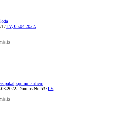
alodā
/1
/
LV, 05.04.2022.
misija
 pakalpojumu tarifiem
1.03.2022. lēmums Nr. 53
/
LV,
misija