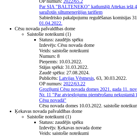
OP numurs:
2022/65.2
Par SIA "BALTENEKO" katlumājā Attekas ielā 4
saražotās siltumenerģijas tarifiem
Sabiedrisko pakalpojumu regulēšanas komisijas 3
01.04.2022.
Cēsu novada pašvaldības dome
Saistošie noteikumi
(1)
Statuss:
zaudējis spēku
Izdevējs:
Cēsu novada dome
Veids:
saistošie noteikumi
Numurs:
8
Pieņemts:
10.03.2022.
Stājas spēkā:
31.03.2022.
Zaudē spēku:
27.08.2024.
Publicēts:
Latvijas Vēstnesis
, 63, 30.03.2022.
OP numurs:
2022/63.22
Grozījumi Cēsu novada domes 2021. gada 11. nov
Nr. 11 "Par atvieglojumu piemērošanu nekustamā
Cēsu novadā"
Cēsu novada domes 10.03.2022. saistošie noteikum
Ķekavas novada pašvaldības dome
Saistošie noteikumi
(1)
Statuss:
zaudējis spēku
Izdevējs:
Ķekavas novada dome
Veids:
saistošie noteikumi