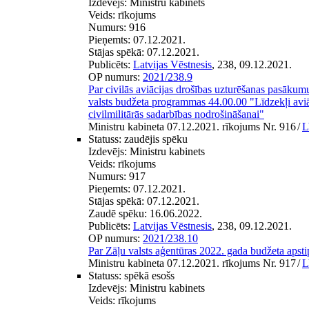
Izdevējs:
Ministru kabinets
Veids:
rīkojums
Numurs:
916
Pieņemts:
07.12.2021.
Stājas spēkā:
07.12.2021.
Publicēts:
Latvijas Vēstnesis
, 238, 09.12.2021.
OP numurs:
2021/238.9
Par civilās aviācijas drošības uzturēšanas pasāku
valsts budžeta programmas 44.00.00 "Līdzekļi aviā
civilmilitārās sadarbības nodrošināšanai"
Ministru kabineta 07.12.2021. rīkojums Nr. 916
/
L
Statuss:
zaudējis spēku
Izdevējs:
Ministru kabinets
Veids:
rīkojums
Numurs:
917
Pieņemts:
07.12.2021.
Stājas spēkā:
07.12.2021.
Zaudē spēku:
16.06.2022.
Publicēts:
Latvijas Vēstnesis
, 238, 09.12.2021.
OP numurs:
2021/238.10
Par Zāļu valsts aģentūras 2022. gada budžeta apst
Ministru kabineta 07.12.2021. rīkojums Nr. 917
/
L
Statuss:
spēkā esošs
Izdevējs:
Ministru kabinets
Veids:
rīkojums