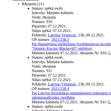
Rīkojumi
(21)
Statuss:
spēkā esošs
Izdevējs:
Ministru kabinets
Veids:
rīkojums
Numurs:
910
Pieņemts:
07.12.2021.
Stājas spēkā:
07.12.2021.
Publicēts:
Latvijas Vēstnesis
, 238, 09.12.2021.
OP numurs:
2021/238.3
Par finansējuma piešķiršanu Augšdaugavas novada
"Stupiņi–Kucini–Mackeviči" pārbūvei
Ministru kabineta 07.12.2021. rīkojums Nr. 910
/
L
Statuss:
spēkā esošs
Izdevējs:
Ministru kabinets
Veids:
rīkojums
Numurs:
911
Pieņemts:
07.12.2021.
Stājas spēkā:
07.12.2021.
Publicēts:
Latvijas Vēstnesis
, 238, 09.12.2021.
OP numurs:
2021/238.4
Par Latvijas Republikas statistiskajiem reģioniem u
administratīvajām vienībām
Ministru kabineta 07.12.2021. rīkojums Nr. 911
/
L
Statuss:
spēkā esošs
Izdevējs:
Ministru kabinets