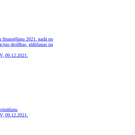
mu finansēšanu 2021. gadā no
cijas drošības, glābšanas un
V, 09.12.2021.
iprināšanu
V, 09.12.2021.