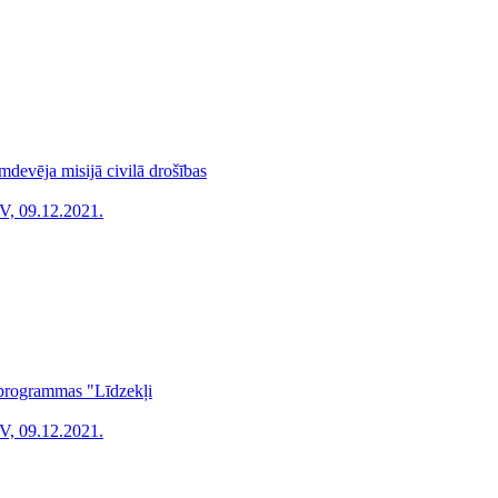
mdevēja misijā civilā drošības
V, 09.12.2021.
a programmas "Līdzekļi
V, 09.12.2021.