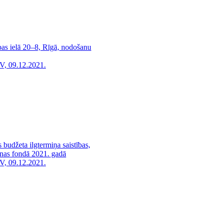
bas ielā 20–8, Rīgā, nodošanu
V, 09.12.2021.
s budžeta ilgtermiņa saistības,
anas fondā 2021. gadā
V, 09.12.2021.