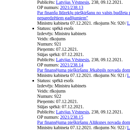
Publicēts:
Latvijas Vēstnesis
, 238, 09.12.2021.
OP numurs:
2021/238.13
Par finanšu līdzekļu piešķiršanu no valsts budžet
neparedzētiem gadījumiem"
Ministru kabineta 07.12.2021. rīkojums Nr. 920
/
L
Statuss:
spēkā esošs
Izdevējs:
Ministru kabinets
Veids:
rīkojums
Numurs:
921
Pieņemts:
07.12.2021.
Stājas spēkā:
07.12.2021.
Publicēts:
Latvijas Vēstnesis
, 238, 09.12.2021.
OP numurs:
2021/238.14
Par finansējuma piešķiršanu Jēkabpils novada dom
Ministru kabineta 07.12.2021. rīkojums Nr. 921
/
L
Statuss:
spēkā esošs
Izdevējs:
Ministru kabinets
Veids:
rīkojums
Numurs:
922
Pieņemts:
07.12.2021.
Stājas spēkā:
07.12.2021.
Publicēts:
Latvijas Vēstnesis
, 238, 09.12.2021.
OP numurs:
2021/238.15
Par finansējuma piešķiršanu Alūksnes novada dom
Ministru kabineta 07.12.2021. rīkojums Nr. 922
/
L