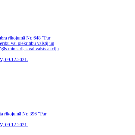
mbra rīkojumā Nr. 648 "Par
rību vai piekritību valstij un
ās ministrijas vai valsts akciju
V, 09.12.2021.
ta rīkojumā Nr. 396 "Par
V, 09.12.2021.