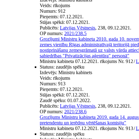
Veids:
rīkojums
Numurs:
912
Pieņemts:
07.12.2021.
Stājas spēkā:
07.12.2021.
Publicēts:
Latvijas Vēstnesis
, 238, 09.12.2021.
OP numurs:
2021/238.5
Grozījumi Ministru kabineta 2010. gada 10. nove
zemes vienību Rīgas administratīvajā teritorijā piede
nostiprināšanu zemesgrāmatā uz valsts vārda attiecīg
sabiedrības "Privatizācijas aģentūra" personā"
Ministru kabineta 07.12.2021. rīkojums Nr. 912
/
L
Statuss:
zaudējis spēku
Izdevējs:
Ministru kabinets
Veids:
rīkojums
Numurs:
913
Pieņemts:
07.12.2021.
Stājas spēkā:
07.12.2021.
Zaudē spēku:
01.07.2022.
Publicēts:
Latvijas Vēstnesis
, 238, 09.12.2021.
OP numurs:
2021/238.6
Grozījums Ministru kabineta 2019. gada 14. augus
pretendentu un ierēdņu vērtēšanas komisiju"
Ministru kabineta 07.12.2021. rīkojums Nr. 913
/
L
Statuss:
zaudējis spēku