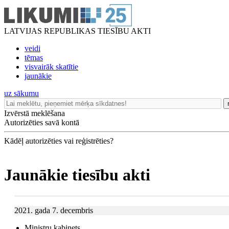
LATVIJAS REPUBLIKAS TIESĪBU AKTI
veidi
tēmas
visvairāk skatītie
jaunākie
uz sākumu
Izvērstā meklēšana
Autorizēties savā kontā
Kādēļ autorizēties vai reģistrēties?
Jaunākie tiesību akti
2021. gada 7. decembris
Ministru kabinets