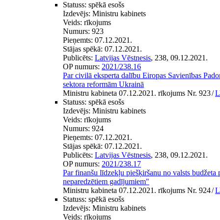
Statuss:
spēkā esošs
Izdevējs:
Ministru kabinets
Veids:
rīkojums
Numurs:
923
Pieņemts:
07.12.2021.
Stājas spēkā:
07.12.2021.
Publicēts:
Latvijas Vēstnesis
, 238, 09.12.2021.
OP numurs:
2021/238.16
Par civilā eksperta dalību Eiropas Savienības Pado
sektora reformām Ukrainā
Ministru kabineta 07.12.2021. rīkojums Nr. 923
/
L
Statuss:
spēkā esošs
Izdevējs:
Ministru kabinets
Veids:
rīkojums
Numurs:
924
Pieņemts:
07.12.2021.
Stājas spēkā:
07.12.2021.
Publicēts:
Latvijas Vēstnesis
, 238, 09.12.2021.
OP numurs:
2021/238.17
Par finanšu līdzekļu piešķiršanu no valsts budžet
neparedzētiem gadījumiem"
Ministru kabineta 07.12.2021. rīkojums Nr. 924
/
L
Statuss:
spēkā esošs
Izdevējs:
Ministru kabinets
Veids:
rīkojums