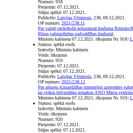
Numurs:
918
Pieņemts:
07.12.2021.
Stājas spēkā:
07.12.2021.
Publicēts:
Latvijas Vēstnesis
, 238, 09.12.2021.
OP numurs:
2021/238.11
Par valstij piekrītošā nekustamā īpašuma Rūpniecī
Rīgas valstspilsētas pašvaldības īpašumā
Ministru kabineta 07.12.2021. rīkojums Nr. 918
/
L
Statuss:
spēkā esošs
Izdevējs:
Ministru kabinets
Veids:
rīkojums
Numurs:
919
Pieņemts:
07.12.2021.
Stājas spēkā:
07.12.2021.
Publicēts:
Latvijas Vēstnesis
, 238, 09.12.2021.
OP numurs:
2021/238.12
Par atļauju Aizsardzības ministrijai uzņemties valst
lai veiktu brīvprātīgo iemaksu ANO Miera veidoš
Ministru kabineta 07.12.2021. rīkojums Nr. 919
/
L
Statuss:
spēkā esošs
Izdevējs:
Ministru kabinets
Veids:
rīkojums
Numurs:
920
Pieņemts:
07.12.2021.
Stājas spēkā:
07.12.2021.