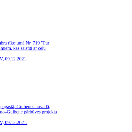
mbra rīkojumā Nr. 719 "Par
miem, kas saistīti ar ceļu
V, 09.12.2021.
pagastā, Gulbenes novadā,
tene–Gulbene pārbūves projekta
V, 09.12.2021.