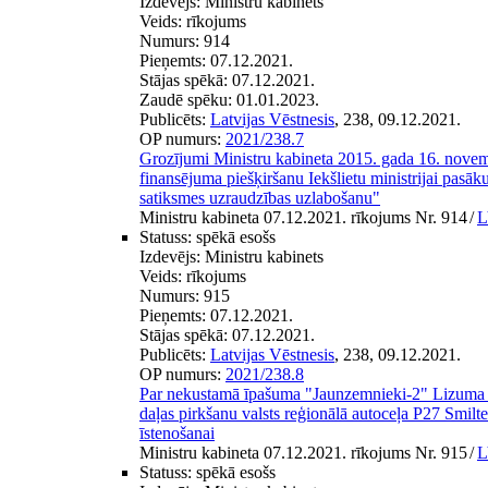
Izdevējs:
Ministru kabinets
Veids:
rīkojums
Numurs:
914
Pieņemts:
07.12.2021.
Stājas spēkā:
07.12.2021.
Zaudē spēku:
01.01.2023.
Publicēts:
Latvijas Vēstnesis
, 238, 09.12.2021.
OP numurs:
2021/238.7
Grozījumi Ministru kabineta 2015. gada 16. nove
finansējuma piešķiršanu Iekšlietu ministrijai pasāku
satiksmes uzraudzības uzlabošanu"
Ministru kabineta 07.12.2021. rīkojums Nr. 914
/
L
Statuss:
spēkā esošs
Izdevējs:
Ministru kabinets
Veids:
rīkojums
Numurs:
915
Pieņemts:
07.12.2021.
Stājas spēkā:
07.12.2021.
Publicēts:
Latvijas Vēstnesis
, 238, 09.12.2021.
OP numurs:
2021/238.8
Par nekustamā īpašuma "Jaunzemnieki-2" Lizuma 
daļas pirkšanu valsts reģionālā autoceļa P27 Smil
īstenošanai
Ministru kabineta 07.12.2021. rīkojums Nr. 915
/
L
Statuss:
spēkā esošs