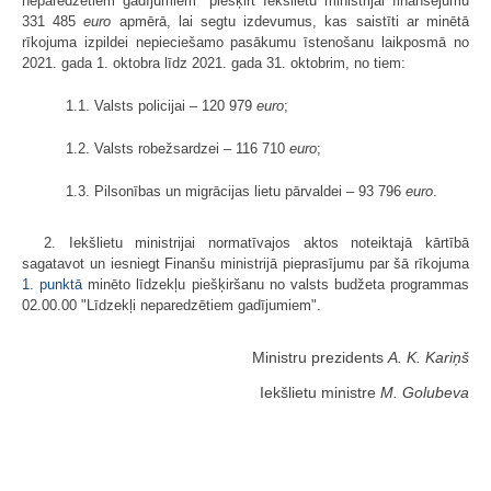
neparedzētiem gadījumiem" piešķirt Iekšlietu ministrijai finansējumu
331 485
euro
apmērā, lai segtu izdevumus, kas saistīti ar minētā
rīkojuma izpildei nepieciešamo pasākumu īstenošanu laikposmā no
2021. gada 1. oktobra līdz 2021. gada 31. oktobrim, no tiem:
1.1. Valsts policijai – 120 979
euro
;
1.2. Valsts robežsardzei – 116 710
euro
;
1.3. Pilsonības un migrācijas lietu pārvaldei – 93 796
euro
.
2. Iekšlietu ministrijai normatīvajos aktos noteiktajā kārtībā
sagatavot un iesniegt Finanšu ministrijā pieprasījumu par šā rīkojuma
1. punktā
minēto līdzekļu piešķiršanu no valsts budžeta programmas
02.00.00 "Līdzekļi neparedzētiem gadījumiem".
Ministru prezidents
A. K. Kariņš
Iekšlietu ministre
M. Golubeva