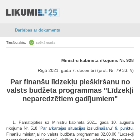
Darbības ar dokumentu
Tiesību akts:
spēkā esošs
Ministru kabineta rīkojums Nr. 928
Rīgā 2021. gada 7. decembrī (prot. Nr. 79 33. §)
Par finanšu līdzekļu piešķiršanu no
valsts budžeta programmas "Līdzekļi
neparedzētiem gadījumiem"
1. Pamatojoties uz Ministru kabineta 2021. gada 10. augusta
rīkojuma Nr. 518 "
Par ārkārtējās situācijas izsludināšanu
"
9. punktu
,
Finanšu ministrijai no valsts budžeta programmas 02.00.00 "Līdzekļi