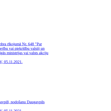
mbra rīkojumā Nr. 648 "Par
rību vai piekritību valstij un
ās ministrijas vai valsts akciju
V, 05.11.2021.
gavpilī, nodošanu Daugavpils
V, 05.11.2021.