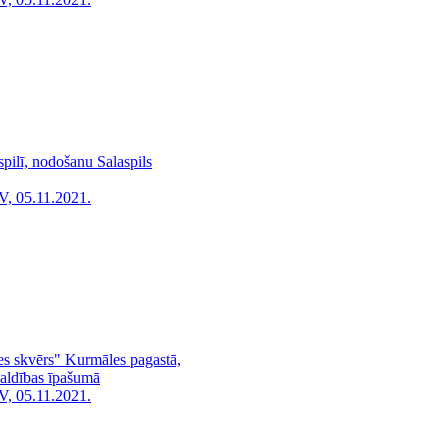
pilī, nodošanu Salaspils
V, 05.11.2021.
nes skvērs" Kurmāles pagastā,
aldības īpašumā
V, 05.11.2021.