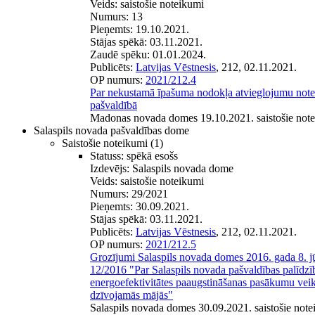
Veids:
saistošie noteikumi
Numurs:
13
Pieņemts:
19.10.2021.
Stājas spēkā:
03.11.2021.
Zaudē spēku:
01.01.2024.
Publicēts:
Latvijas Vēstnesis
, 212, 02.11.2021.
OP numurs:
2021/212.4
Par nekustamā īpašuma nodokļa atvieglojumu not
pašvaldībā
Madonas novada domes 19.10.2021. saistošie note
Salaspils novada pašvaldības dome
Saistošie noteikumi
(1)
Statuss:
spēkā esošs
Izdevējs:
Salaspils novada dome
Veids:
saistošie noteikumi
Numurs:
29/2021
Pieņemts:
30.09.2021.
Stājas spēkā:
03.11.2021.
Publicēts:
Latvijas Vēstnesis
, 212, 02.11.2021.
OP numurs:
2021/212.5
Grozījumi Salaspils novada domes 2016. gada 8. jū
12/2016 "Par Salaspils novada pašvaldības palīdzīb
energoefektivitātes paaugstināšanas pasākumu vei
dzīvojamās mājās"
Salaspils novada domes 30.09.2021. saistošie not