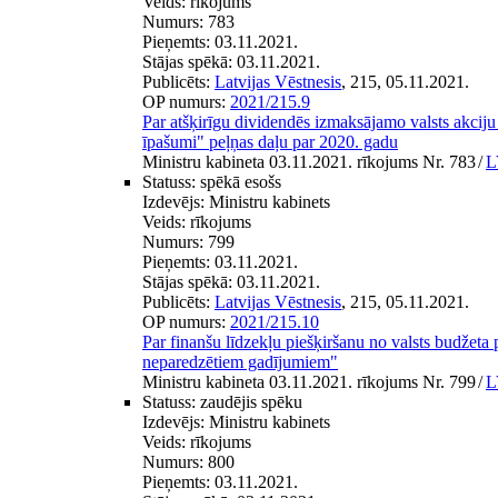
Veids:
rīkojums
Numurs:
783
Pieņemts:
03.11.2021.
Stājas spēkā:
03.11.2021.
Publicēts:
Latvijas Vēstnesis
, 215, 05.11.2021.
OP numurs:
2021/215.9
Par atšķirīgu dividendēs izmaksājamo valsts akciju
īpašumi" peļņas daļu par 2020. gadu
Ministru kabineta 03.11.2021. rīkojums Nr. 783
/
L
Statuss:
spēkā esošs
Izdevējs:
Ministru kabinets
Veids:
rīkojums
Numurs:
799
Pieņemts:
03.11.2021.
Stājas spēkā:
03.11.2021.
Publicēts:
Latvijas Vēstnesis
, 215, 05.11.2021.
OP numurs:
2021/215.10
Par finanšu līdzekļu piešķiršanu no valsts budžet
neparedzētiem gadījumiem"
Ministru kabineta 03.11.2021. rīkojums Nr. 799
/
L
Statuss:
zaudējis spēku
Izdevējs:
Ministru kabinets
Veids:
rīkojums
Numurs:
800
Pieņemts:
03.11.2021.