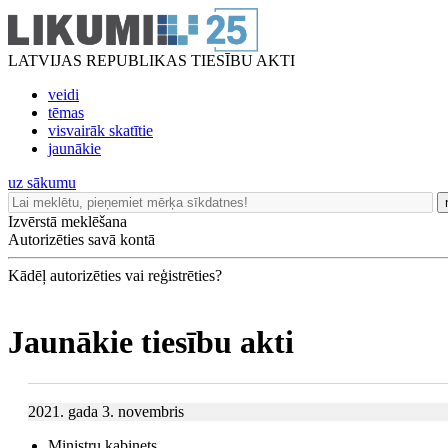
LATVIJAS REPUBLIKAS TIESĪBU AKTI
veidi
tēmas
visvairāk skatītie
jaunākie
uz sākumu
Izvērstā meklēšana
Autorizēties savā kontā
Kādēļ autorizēties vai reģistrēties?
Jaunākie tiesību akti
2021. gada 3. novembris
Ministru kabinets