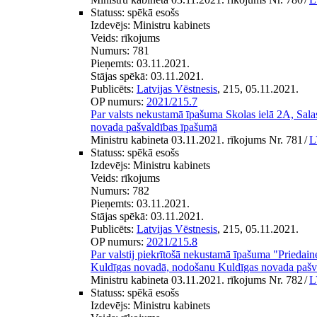
Statuss:
spēkā esošs
Izdevējs:
Ministru kabinets
Veids:
rīkojums
Numurs:
781
Pieņemts:
03.11.2021.
Stājas spēkā:
03.11.2021.
Publicēts:
Latvijas Vēstnesis
, 215, 05.11.2021.
OP numurs:
2021/215.7
Par valsts nekustamā īpašuma Skolas ielā 2A, Salas
novada pašvaldības īpašumā
Ministru kabineta 03.11.2021. rīkojums Nr. 781
/
L
Statuss:
spēkā esošs
Izdevējs:
Ministru kabinets
Veids:
rīkojums
Numurs:
782
Pieņemts:
03.11.2021.
Stājas spēkā:
03.11.2021.
Publicēts:
Latvijas Vēstnesis
, 215, 05.11.2021.
OP numurs:
2021/215.8
Par valstij piekrītošā nekustamā īpašuma "Priedai
Kuldīgas novadā, nodošanu Kuldīgas novada pašv
Ministru kabineta 03.11.2021. rīkojums Nr. 782
/
L
Statuss:
spēkā esošs
Izdevējs:
Ministru kabinets