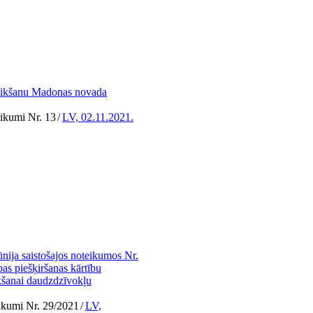
eikšanu Madonas novada
ikumi Nr. 13
/
LV, 02.11.2021.
nija saistošajos noteikumos Nr.
as piešķiršanas kārtību
kšanai daudzdzīvokļu
eikumi Nr. 29/2021
/
LV,