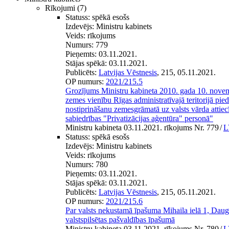
Rīkojumi
(7)
Statuss:
spēkā esošs
Izdevējs:
Ministru kabinets
Veids:
rīkojums
Numurs:
779
Pieņemts:
03.11.2021.
Stājas spēkā:
03.11.2021.
Publicēts:
Latvijas Vēstnesis
, 215, 05.11.2021.
OP numurs:
2021/215.5
Grozījums Ministru kabineta 2010. gada 10. nove
zemes vienību Rīgas administratīvajā teritorijā piede
nostiprināšanu zemesgrāmatā uz valsts vārda attiecīg
sabiedrības "Privatizācijas aģentūra" personā"
Ministru kabineta 03.11.2021. rīkojums Nr. 779
/
L
Statuss:
spēkā esošs
Izdevējs:
Ministru kabinets
Veids:
rīkojums
Numurs:
780
Pieņemts:
03.11.2021.
Stājas spēkā:
03.11.2021.
Publicēts:
Latvijas Vēstnesis
, 215, 05.11.2021.
OP numurs:
2021/215.6
Par valsts nekustamā īpašuma Mihaila ielā 1, Dau
valstspilsētas pašvaldības īpašumā
Ministru kabineta 03.11.2021. rīkojums Nr. 780
/
L