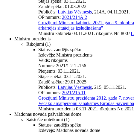
Stājas spēkā:
03.11.2021.
Zaudē spēku:
01.03.2022.
Publicēts:
Latvijas Vēstnesis
, 214A, 04.11.2021.
OP numurs:
2021/214A.2
Grozījumi Ministru kabineta 2021. gada 9. oktobr
ārkārtējās situācijas izsludināšanu"
Ministru kabineta 03.11.2021. rīkojums Nr. 800
/
L
Ministru prezidents
Rīkojumi
(1)
Statuss:
zaudējis spēku
Izdevējs:
Ministru prezidents
Veids:
rīkojums
Numurs:
2021/1.2.1.-156
Pieņemts:
03.11.2021.
Stājas spēkā:
03.11.2021.
Zaudē spēku:
29.01.2025.
Publicēts:
Latvijas Vēstnesis
, 215, 05.11.2021.
OP numurs:
2021/215.11
Grozījumi Ministru prezidenta 2012. gada 7. nove
Vecāko amatpersonu sanāksmes Eiropas Savienības
Ministru prezidenta 03.11.2021. rīkojums Nr. 2021
Madonas novada pašvaldības dome
Saistošie noteikumi
(1)
Statuss:
zaudējis spēku
Izdevējs:
Madonas novada dome