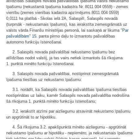
atlīdzības Salaspils novada pašvaldības īpašumā valsts nekustamo
īpašumu (nekustamā īpašuma kadastra Nr. 8011 004 0559) - zemes
vienību (zemes vienības kadastra apzīmējums 8011 004 0559)
0,0111 ha platībā - Skolas ielā 2A, Salaspilī, Salaspils novadā
(turpmāk - nekustamais īpašums), kas ierakstīta zemesgrāmatā uz
valsts vārda Finanšu ministrijas personā, lai saskaņā ar likuma "
Par
pašvaldībām
"
15.
panta pirmo daļu to izmantotu pašvaldības
autonomo funkciju īstenošanai.
2. Salaspils novada pašvaldībai nekustamo īpašumu bez
atlīdzības nodot valstij, ja tas vairs netiek izmantots šā rīkojuma
1. punktā minēto funkciju īstenošanai.
3. Salaspils novada pašvaldībai, nostiprinot zemesgrāmatā
īpašuma tiesības uz nekustamo īpašumu:
3.1. norādīt, ka Salaspils novada pašvaldības īpašuma tiesības
nostiprinātas uz laiku, kamēr Salaspils novada pašvaldība nodrošina
šā rīkojuma 1. punktā minēto funkciju īstenošanu;
3.2. ierakstīt atzīmi par aizliegumu atsavināt nekustamo īpašumu
un apgrūtināt to ar hipotēku.
4. Šā rīkojuma 3.2. apakšpunktā minēto aizliegumu - apgrūtināt
nekustamo īpašumu ar hipotēku - nepiemēro, ja nekustamais īpašums
tiek ieķīlāts par labu valstij (Valsts kases personā), lai saņemtu