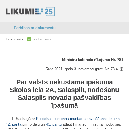
Darbības ar dokumentu
Tiesību akts:
spēkā esošs
Ministru kabineta rīkojums Nr. 781
Rīgā 2021. gada 3. novembrī (prot. Nr. 73 4. §)
Par valsts nekustamā īpašuma
Skolas ielā 2A, Salaspilī, nodošanu
Salaspils novada pašvaldības
īpašumā
1. Saskaņā ar
Publiskas personas mantas atsavināšanas likuma
42. panta
pirmo daļu un
43. pantu
atļaut Finanšu ministrijai nodot bez