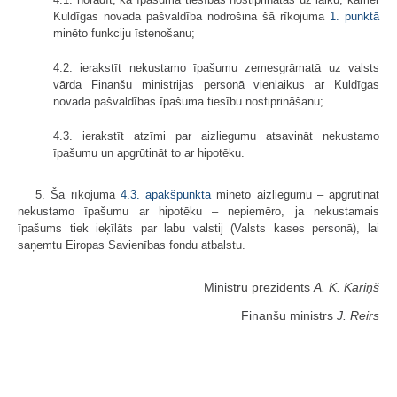
Kuldīgas novada pašvaldība nodrošina šā rīkojuma
1. punktā
minēto funkciju īstenošanu;
4.2. ierakstīt nekustamo īpašumu zemesgrāmatā uz valsts
vārda Finanšu ministrijas personā vienlaikus ar Kuldīgas
novada pašvaldības īpašuma tiesību nostiprināšanu;
4.3. ierakstīt atzīmi par aizliegumu atsavināt nekustamo
īpašumu un apgrūtināt to ar hipotēku.
5. Šā rīkojuma
4.3. apakšpunktā
minēto aizliegumu – apgrūtināt
nekustamo īpašumu ar hipotēku – nepiemēro, ja nekustamais
īpašums tiek ieķīlāts par labu valstij (Valsts kases personā), lai
saņemtu Eiropas Savienības fondu atbalstu.
Ministru prezidents
A. K. Kariņš
Finanšu ministrs
J. Reirs