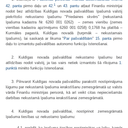
1
42. panta
pirmo daļu un
42.
un
43. pantu
atļaut Finanšu ministrijai
nodot bez atlīdzības Kuldīgas novada pašvaldības īpašumā valstij
piekrītošo nekustamo īpašumu "Priedaines skvērs" (nekustamā
īpašuma kadastra Nr. 6260 001 0262) – zemes vienību (zemes
vienības kadastra apzīmējums 6260 001 0258) 0,1768 ha platībā –
Kurmāles pagastā, Kuldīgas novadā (turpmāk – nekustamais
īpašums), lai saskaņā ar likuma "
Par pašvaldībām
"
15. panta
pirmo
daļu to izmantotu pašvaldības autonomo funkciju īstenošanai.
2. Kuldīgas novada pašvaldībai nekustamo īpašumu bez
atlīdzības nodot valstij, ja tas vairs netiek izmantots šā rīkojuma
1.
punktā
minēto funkciju īstenošanai.
3. Pilnvarot Kuldīgas novada pašvaldību parakstīt nostiprinājuma
lūgumu par nekustamā īpašuma ierakstīšanu zemesgrāmatā uz valsts
vārda Finanšu ministrijas personā, kā arī veikt citas nepieciešamās
darbības nekustamā īpašuma ierakstīšanai zemesgrāmatā.
4. Kuldīgas novada pašvaldībai, nostiprinot zemesgrāmatā
īpašuma tiesības uz nekustamo īpašumu:
4.1. norādīt, ka īpašuma tiesības nostiprinātas uz laiku, kamēr