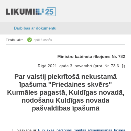
Darbības ar dokumentu
Tiesību akts:
spēkā esošs
Ministru kabineta rīkojums Nr. 782
Rīgā 2021. gada 3. novembrī (prot. Nr. 73 6. §)
Par valstij piekrītošā nekustamā
īpašuma "Priedaines skvērs"
Kurmāles pagastā, Kuldīgas novadā,
nodošanu Kuldīgas novada
pašvaldības īpašumā
1. Saskaņā ar
Publiskas personas mantas atsavināšanas likuma