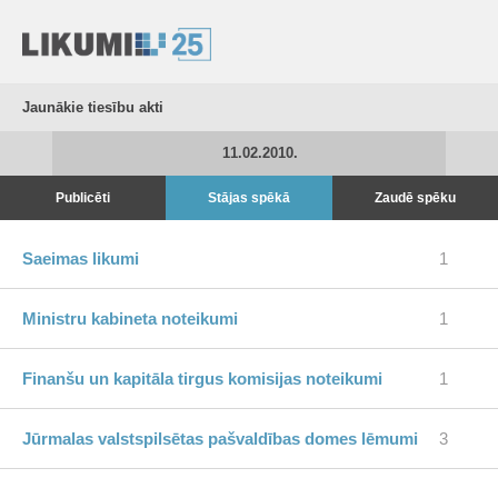
Jaunākie tiesību akti
11.02.2010.
Publicēti
Stājas spēkā
Zaudē spēku
Saeimas likumi
1
Ministru kabineta noteikumi
1
Finanšu un kapitāla tirgus komisijas noteikumi
1
Jūrmalas valstspilsētas pašvaldības domes lēmumi
3