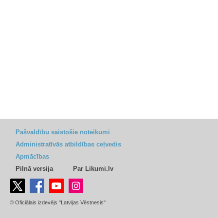
Pašvaldību saistošie noteikumi
Administratīvās atbildības ceļvedis
Apmācības
Pilnā versija
Par Likumi.lv
© Oficiālais izdevējs "Latvijas Vēstnesis"