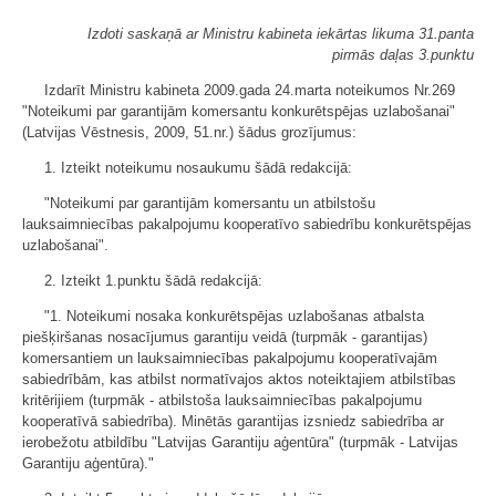
Izdoti saskaņā ar Ministru kabineta iekārtas likuma 31.panta
pirmās daļas 3.punktu
Izdarīt Ministru kabineta 2009.gada 24.marta noteikumos Nr.269
"Noteikumi par garantijām komersantu konkurētspējas uzlabošanai"
(Latvijas Vēstnesis, 2009, 51.nr.) šādus grozījumus:
1. Izteikt noteikumu nosaukumu šādā redakcijā:
"Noteikumi par garantijām komersantu un atbilstošu
lauksaimniecības pakalpojumu kooperatīvo sabiedrību konkurētspējas
uzlabošanai".
2. Izteikt 1.punktu šādā redakcijā:
"1. Noteikumi nosaka konkurētspējas uzlabošanas atbalsta
piešķiršanas nosacījumus garantiju veidā (turpmāk - garantijas)
komersantiem un lauksaimniecības pakalpojumu kooperatīvajām
sabiedrībām, kas atbilst normatīvajos aktos noteiktajiem atbilstības
kritērijiem (turpmāk - atbilstoša lauksaimniecības pakalpojumu
kooperatīvā sabiedrība). Minētās garantijas izsniedz sabiedrība ar
ierobežotu atbildību "Latvijas Garantiju aģentūra" (turpmāk - Latvijas
Garantiju aģentūra)."