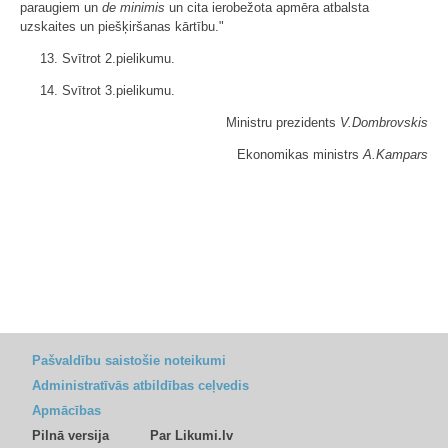
paraugiem un
de minimis
un cita ierobežota apmēra atbalsta
uzskaites un piešķiršanas kārtību."
13. Svītrot 2.pielikumu.
14. Svītrot 3.pielikumu.
Ministru prezidents
V.Dombrovskis
Ekonomikas ministrs
A.Kampars
Pašvaldību saistošie noteikumi
Administratīvās atbildības ceļvedis
Apmācības
Pilnā versija
Par Likumi.lv