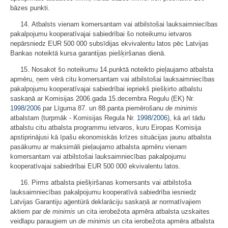
bāzes punkti.
14. Atbalsts vienam komersantam vai atbilstošai lauksaimniecības
pakalpojumu kooperatīvajai sabiedrībai šo noteikumu ietvaros
nepārsniedz EUR 500 000 subsīdijas ekvivalentu latos pēc Latvijas
Bankas noteiktā kursa garantijas piešķiršanas dienā.
15. Nosakot šo noteikumu 14.punktā noteikto pieļaujamo atbalsta
apmēru, ņem vērā citu komersantam vai atbilstošai lauksaimniecības
pakalpojumu kooperatīvajai sabiedrībai iepriekš piešķirto atbalstu
saskaņā ar Komisijas 2006.gada 15.decembra Regulu (EK) Nr.
1998/2006
par Līguma 87. un 88.panta piemērošanu
de minimis
atbalstam (turpmāk - Komisijas Regula Nr.
1998/2006
), kā arī tādu
atbalstu citu atbalsta programmu ietvaros, kuru Eiropas Komisija
apstiprinājusi kā īpašu ekonomiskās krīzes situācijas jaunu atbalsta
pasākumu ar maksimāli pieļaujamo atbalsta apmēru vienam
komersantam vai atbilstošai lauksaimniecības pakalpojumu
kooperatīvajai sabiedrībai EUR 500 000 ekvivalentu latos.
16. Pirms atbalsta piešķiršanas komersants vai atbilstoša
lauksaimniecības pakalpojumu kooperatīvā sabiedrība iesniedz
Latvijas Garantiju aģentūrā deklarāciju saskaņā ar normatīvajiem
aktiem par
de minimis
un cita ierobežota apmēra atbalsta uzskaites
veidlapu paraugiem un
de minimis
un cita ierobežota apmēra atbalsta