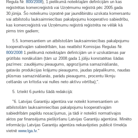
Regula Nr.
800/2008
), 1.pielikumā noteiktajām definīcijām un kas
reģistrētas komercreģistrā vai Uzņēmumu reģistrā pēc 2005.gada
30.jūnija. Šo noteikumu izpratnē par jaundibinātu uzskata komersantu
vai atbilstošu lauksaimniecības pakalpojumu kooperatīvo sabiedrību,
kas komercreģistrā vai Uzņēmumu reģistrā reģistrēta ne vēlāk kā
pirms trim gadiem;
5.5. komersantiem un atbilstošām lauksaimniecības pakalpojumu
kooperatīvajām sabiedrībām, kas neatbilst Komisijas Regulas Nr.
800/2008
1.pielikumā noteiktajām definīcijām un ir uzskatāmas par
grūtībās nonākušām (tām uz 2008.gada 1.jūliju konstatētas šādas
pazīmes: zaudējumu pieaugums, apgrozījuma samazināšanās,
gatavās produkcijas krājumu pieaugums, jaudas pārpalikums, naudas
plūsmas samazināšanās, parādu pieaugums, procentu likmju
celšanās un krītoša vai nulles neto aktīvu vērtība);".
5. Izteikt 6.punktu šādā redakcijā:
"6. Latvijas Garantiju aģentūra var noteikt komersantiem un
atbilstošām lauksaimniecības pakalpojumu kooperatīvajām
sabiedrībām papildu nosacījumus, ja tādi ir noteikti normatīvajos
aktos par finansējuma piešķiršanu Latvijas Garantiju aģentūrai. Minēto
informāciju Latvijas Garantiju aģentūra nekavējoties publicē tīmekļa
vietnē
www.lga.lv
."