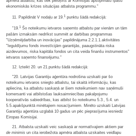
apmēra atbalstu, kas tiek piešķirts ar Komisijas apstiprinātu īpašu
ekonomiskās krīzes situācijas atbalsta programmu."
1
11. Papildināt V nodaļu ar 19.
punktu šādā redakcijā:
1
"19.
Šo noteikumu ietvaros saņemto atbalstu par vienām un tām
pašām izmaksām nedrīkst summēt ar darbības programmas
"Uzņēmējdarbība un inovācijas" papildinājuma 2.2.1.1.aktivitātes
"Ieguldījumu fonds investīcijām garantijās, paaugstināta riska
aizdevumos, riska kapitāla fondos un cita veida finanšu instrumentos"
ietvaros saņemto finansējumu."
12. Izteikt 20. un 21.punktu šādā redakcijā:
"20. Latvijas Garantiju aģentūra nodrošina uzskaiti par šo
noteikumu ietvaros sniegto atbalstu, tai skaitā informāciju, kas
apliecina, ka atbalstu saskaņā ar šiem noteikumiem nav saņēmuši
komersanti vai atbilstošas lauksaimniecības pakalpojumu
kooperatīvās sabiedrības, kas atbilst šo noteikumu 5.3., 5.4. un
5.5.apakšpunktā minētajiem nosacījumiem. Minēto uzskaiti Latvijas
Garantiju aģentūra uzglabā 10 gadus un pēc pieprasījuma iesniedz
Eiropas Komisijai.
21. Atbalsta uzskaiti veic saskaņā ar normatīvajiem aktiem par
de minimis
un cita ierobežota apmēra atbalsta uzskaites veidlapu