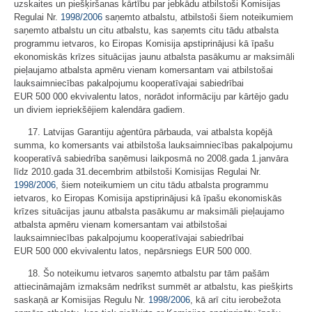
uzskaites un piešķiršanas kārtību par jebkādu atbilstoši Komisijas
Regulai Nr.
1998/2006
saņemto atbalstu, atbilstoši šiem noteikumiem
saņemto atbalstu un citu atbalstu, kas saņemts citu tādu atbalsta
programmu ietvaros, ko Eiropas Komisija apstiprinājusi kā īpašu
ekonomiskās krīzes situācijas jaunu atbalsta pasākumu ar maksimāli
pieļaujamo atbalsta apmēru vienam komersantam vai atbilstošai
lauksaimniecības pakalpojumu kooperatīvajai sabiedrībai
EUR 500 000 ekvivalentu latos, norādot informāciju par kārtējo gadu
un diviem iepriekšējiem kalendāra gadiem.
17. Latvijas Garantiju aģentūra pārbauda, vai atbalsta kopējā
summa, ko komersants vai atbilstoša lauksaimniecības pakalpojumu
kooperatīvā sabiedrība saņēmusi laikposmā no 2008.gada 1.janvāra
līdz 2010.gada 31.decembrim atbilstoši Komisijas Regulai Nr.
1998/2006
, šiem noteikumiem un citu tādu atbalsta programmu
ietvaros, ko Eiropas Komisija apstiprinājusi kā īpašu ekonomiskās
krīzes situācijas jaunu atbalsta pasākumu ar maksimāli pieļaujamo
atbalsta apmēru vienam komersantam vai atbilstošai
lauksaimniecības pakalpojumu kooperatīvajai sabiedrībai
EUR 500 000 ekvivalentu latos, nepārsniegs EUR 500 000.
18. Šo noteikumu ietvaros saņemto atbalstu par tām pašām
attiecināmajām izmaksām nedrīkst summēt ar atbalstu, kas piešķirts
saskaņā ar Komisijas Regulu Nr.
1998/2006
, kā arī citu ierobežota