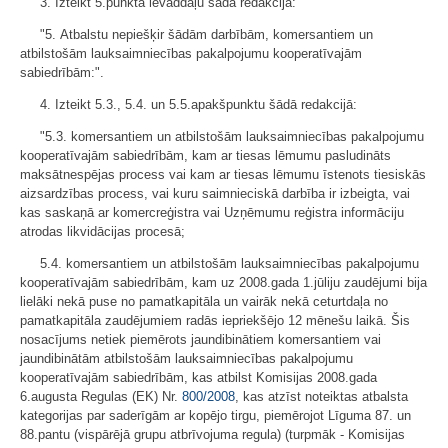
3. Izteikt 5.punkta ievaddaļu šādā redakcijā:
"5. Atbalstu nepiešķir šādām darbībām, komersantiem un
atbilstošām lauksaimniecības pakalpojumu kooperatīvajām
sabiedrībām:".
4. Izteikt 5.3., 5.4. un 5.5.apakšpunktu šādā redakcijā:
"5.3. komersantiem un atbilstošām lauksaimniecības pakalpojumu
kooperatīvajām sabiedrībām, kam ar tiesas lēmumu pasludināts
maksātnespējas process vai kam ar tiesas lēmumu īstenots tiesiskās
aizsardzības process, vai kuru saimnieciskā darbība ir izbeigta, vai
kas saskaņā ar komercreģistra vai Uzņēmumu reģistra informāciju
atrodas likvidācijas procesā;
5.4. komersantiem un atbilstošām lauksaimniecības pakalpojumu
kooperatīvajām sabiedrībām, kam uz 2008.gada 1.jūliju zaudējumi bija
lielāki nekā puse no pamatkapitāla un vairāk nekā ceturtdaļa no
pamatkapitāla zaudējumiem radās iepriekšējo 12 mēnešu laikā. Šis
nosacījums netiek piemērots jaundibinātiem komersantiem vai
jaundibinātām atbilstošām lauksaimniecības pakalpojumu
kooperatīvajām sabiedrībām, kas atbilst Komisijas 2008.gada
6.augusta Regulas (EK) Nr.
800/2008
, kas atzīst noteiktas atbalsta
kategorijas par saderīgām ar kopējo tirgu, piemērojot Līguma 87. un
88.pantu (vispārējā grupu atbrīvojuma regula) (turpmāk - Komisijas