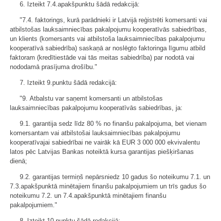
6. Izteikt 7.4.apakšpunktu šādā redakcijā:
"7.4. faktorings, kurā parādnieki ir Latvijā reģistrēti komersanti vai
atbilstošas lauksaimniecības pakalpojumu kooperatīvās sabiedrības,
un klients (komersants vai atbilstoša lauksaimniecības pakalpojumu
kooperatīvā sabiedrība) saskaņā ar noslēgto faktoringa līgumu atbild
faktoram (kredītiestāde vai tās meitas sabiedrība) par nodotā vai
nododamā prasījuma drošību."
7. Izteikt 9.punktu šādā redakcijā:
"9. Atbalstu var saņemt komersanti un atbilstošas
lauksaimniecības pakalpojumu kooperatīvās sabiedrības, ja:
9.1. garantija sedz līdz 80 % no finanšu pakalpojuma, bet vienam
komersantam vai atbilstošai lauksaimniecības pakalpojumu
kooperatīvajai sabiedrībai ne vairāk kā EUR 3 000 000 ekvivalentu
latos pēc Latvijas Bankas noteiktā kursa garantijas piešķiršanas
dienā;
9.2. garantijas termiņš nepārsniedz 10 gadus šo noteikumu 7.1. un
7.3.apakšpunktā minētajiem finanšu pakalpojumiem un trīs gadus šo
noteikumu 7.2. un 7.4.apakšpunktā minētajiem finanšu
pakalpojumiem."
8. Izteikt 10.punktu šādā redakcijā: