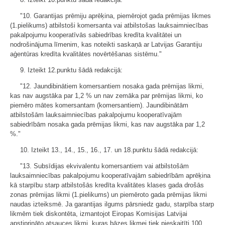
"10. Garantijas prēmiju aprēķina, piemērojot gada prēmijas likmes
(1.pielikums) atbilstoši komersanta vai atbilstošas lauksaimniecības
pakalpojumu kooperatīvās sabiedrības kredīta kvalitātei un
nodrošinājuma līmenim, kas noteikti saskaņā ar Latvijas Garantiju
aģentūras kredīta kvalitātes novērtēšanas sistēmu."
9. Izteikt 12.punktu šādā redakcijā:
"12. Jaundibinātiem komersantiem nosaka gada prēmijas likmi,
kas nav augstāka par 1,2 % un nav zemāka par prēmijas likmi, ko
piemēro mātes komersantam (komersantiem). Jaundibinātām
atbilstošām lauksaimniecības pakalpojumu kooperatīvajām
sabiedrībām nosaka gada prēmijas likmi, kas nav augstāka par 1,2
%."
10. Izteikt 13., 14., 15., 16., 17. un 18.punktu šādā redakcijā:
"13. Subsīdijas ekvivalentu komersantiem vai atbilstošām
lauksaimniecības pakalpojumu kooperatīvajām sabiedrībām aprēķina
kā starpību starp atbilstošās kredīta kvalitātes klases gada drošās
zonas prēmijas likmi (1.pielikums) un piemēroto gada prēmijas likmi
naudas izteiksmē. Ja garantijas ilgums pārsniedz gadu, starpība starp
likmēm tiek diskontēta, izmantojot Eiropas Komisijas Latvijai
apstiprināto atsauces likmi, kuras bāzes likmei tiek pieskaitīti 100