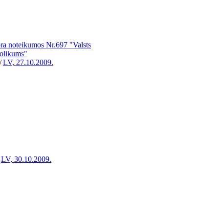
ra noteikumos Nr.697 "Valsts
nolikums"
/
LV, 27.10.2009.
LV, 30.10.2009.