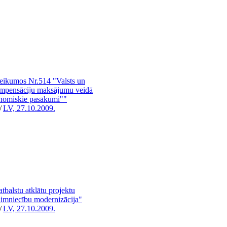
teikumos Nr.514 "Valsts un
 kompensāciju maksājumu veidā
onomiskie pasākumi""
/
LV, 27.10.2009.
atbalstu atklātu projektu
imniecību modernizācija"
/
LV, 27.10.2009.