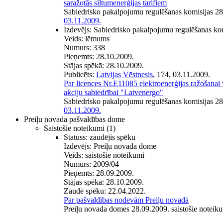
saražotās siltumenerģijas tarifiem
Sabiedrisko pakalpojumu regulēšanas komisijas 2
03.11.2009.
Izdevējs:
Sabiedrisko pakalpojumu regulēšanas ko
Veids:
lēmums
Numurs:
338
Pieņemts:
28.10.2009.
Stājas spēkā:
28.10.2009.
Publicēts:
Latvijas Vēstnesis
, 174, 03.11.2009.
Par licences Nr.E11085 elektroenerģijas ražošanai v
akciju sabiedrībai "Latvenergo"
Sabiedrisko pakalpojumu regulēšanas komisijas 2
03.11.2009.
Preiļu novada pašvaldības dome
Saistošie noteikumi
(1)
Statuss:
zaudējis spēku
Izdevējs:
Preiļu novada dome
Veids:
saistošie noteikumi
Numurs:
2009/04
Pieņemts:
28.09.2009.
Stājas spēkā:
28.10.2009.
Zaudē spēku:
22.04.2022.
Par pašvaldības nodevām Preiļu novadā
Preiļu novada domes 28.09.2009. saistošie noteik