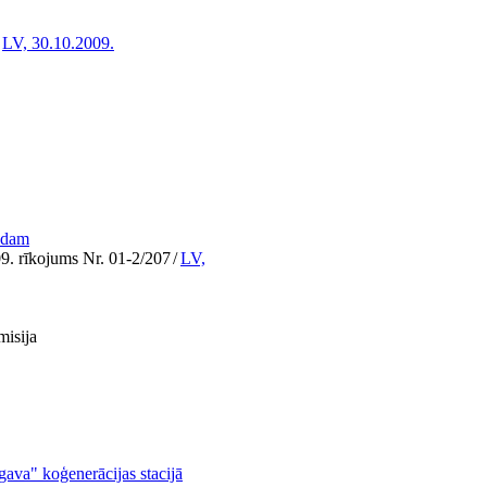
LV, 30.10.2009.
adam
09. rīkojums Nr. 01-2/207
/
LV,
misija
gava" koģenerācijas stacijā