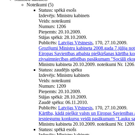
Noteikumi
(5)
Statuss:
spēkā esošs
Izdevējs:
Ministru kabinets
Veids:
noteikumi
Numurs:
1206
Pieņemts:
20.10.2009.
Stājas spēkā:
28.10.2009.
Publicēts:
Latvijas Vēstnesis
, 170, 27.10.2009.
Grozījumi Ministru kabineta 2008.gada 7.jūlija no
Eiropas Savienības atbalsta piešķiršanas kārtība
zivsaimniecības attīstības pasākumam "Sociāli ek
Ministru kabineta 20.10.2009. noteikumi Nr. 1206
Statuss:
zaudējis spēku
Izdevējs:
Ministru kabinets
Veids:
noteikumi
Numurs:
1209
Pieņemts:
20.10.2009.
Stājas spēkā:
28.10.2009.
Zaudē spēku:
06.11.2010.
Publicēts:
Latvijas Vēstnesis
, 170, 27.10.2009.
Kārtība, kādā piešķir valsts un Eiropas Savienības 
iesniegumu konkursu veidā pasākumam "Lauku sa
Ministru kabineta 20.10.2009. noteikumi Nr. 1209
Statuss:
spēkā esošs
Izdevējs:
Ministru kabinets