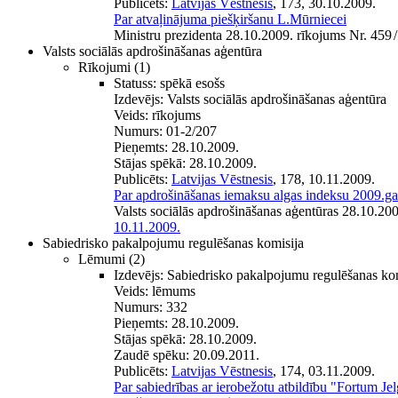
Publicēts:
Latvijas Vēstnesis
, 173, 30.10.2009.
Par atvaļinājuma piešķiršanu L.Mūrniecei
Ministru prezidenta 28.10.2009. rīkojums Nr. 459
/
Valsts sociālās apdrošināšanas aģentūra
Rīkojumi
(1)
Statuss:
spēkā esošs
Izdevējs:
Valsts sociālās apdrošināšanas aģentūra
Veids:
rīkojums
Numurs:
01-2/207
Pieņemts:
28.10.2009.
Stājas spēkā:
28.10.2009.
Publicēts:
Latvijas Vēstnesis
, 178, 10.11.2009.
Par apdrošināšanas iemaksu algas indeksu 2009.g
Valsts sociālās apdrošināšanas aģentūras 28.10.20
10.11.2009.
Sabiedrisko pakalpojumu regulēšanas komisija
Lēmumi
(2)
Izdevējs:
Sabiedrisko pakalpojumu regulēšanas ko
Veids:
lēmums
Numurs:
332
Pieņemts:
28.10.2009.
Stājas spēkā:
28.10.2009.
Zaudē spēku:
20.09.2011.
Publicēts:
Latvijas Vēstnesis
, 174, 03.11.2009.
Par sabiedrības ar ierobežotu atbildību "Fortum Jel