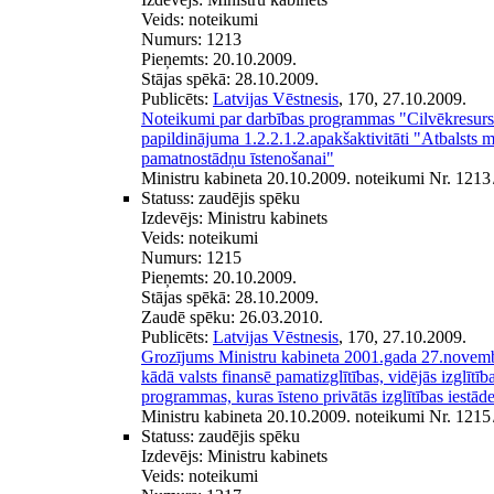
Veids:
noteikumi
Numurs:
1213
Pieņemts:
20.10.2009.
Stājas spēkā:
28.10.2009.
Publicēts:
Latvijas Vēstnesis
, 170, 27.10.2009.
Noteikumi par darbības programmas "Cilvēkresurs
papildinājuma 1.2.2.1.2.apakšaktivitāti "Atbalsts mū
pamatnostādņu īstenošanai"
Ministru kabineta 20.10.2009. noteikumi Nr. 1213
Statuss:
zaudējis spēku
Izdevējs:
Ministru kabinets
Veids:
noteikumi
Numurs:
1215
Pieņemts:
20.10.2009.
Stājas spēkā:
28.10.2009.
Zaudē spēku:
26.03.2010.
Publicēts:
Latvijas Vēstnesis
, 170, 27.10.2009.
Grozījums Ministru kabineta 2001.gada 27.novem
kādā valsts finansē pamatizglītības, vidējās izglītīb
programmas, kuras īsteno privātās izglītības iestād
Ministru kabineta 20.10.2009. noteikumi Nr. 1215
Statuss:
zaudējis spēku
Izdevējs:
Ministru kabinets
Veids:
noteikumi