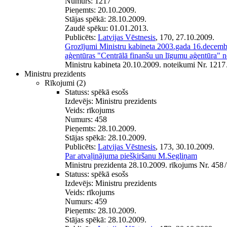
Numurs:
1217
Pieņemts:
20.10.2009.
Stājas spēkā:
28.10.2009.
Zaudē spēku:
01.01.2013.
Publicēts:
Latvijas Vēstnesis
, 170, 27.10.2009.
Grozījumi Ministru kabineta 2003.gada 16.decemb
aģentūras "Centrālā finanšu un līgumu aģentūra" 
Ministru kabineta 20.10.2009. noteikumi Nr. 1217
Ministru prezidents
Rīkojumi
(2)
Statuss:
spēkā esošs
Izdevējs:
Ministru prezidents
Veids:
rīkojums
Numurs:
458
Pieņemts:
28.10.2009.
Stājas spēkā:
28.10.2009.
Publicēts:
Latvijas Vēstnesis
, 173, 30.10.2009.
Par atvaļinājuma piešķiršanu M.Segliņam
Ministru prezidenta 28.10.2009. rīkojums Nr. 458
/
Statuss:
spēkā esošs
Izdevējs:
Ministru prezidents
Veids:
rīkojums
Numurs:
459
Pieņemts:
28.10.2009.
Stājas spēkā:
28.10.2009.