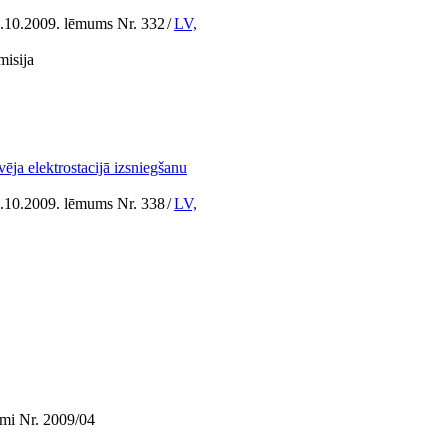
8.10.2009. lēmums Nr. 332
/
LV,
misija
ēja elektrostacijā izsniegšanu
8.10.2009. lēmums Nr. 338
/
LV,
umi Nr. 2009/04