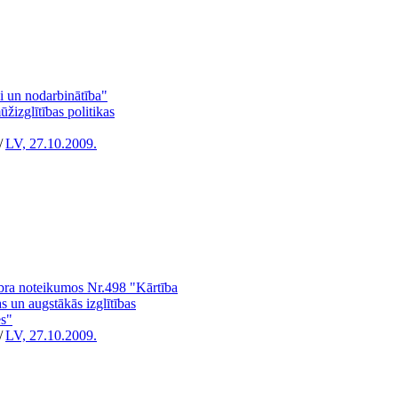
i un nodarbinātība"
žizglītības politikas
/
LV, 27.10.2009.
bra noteikumos Nr.498 "Kārtība
as un augstākās izglītības
es"
/
LV, 27.10.2009.