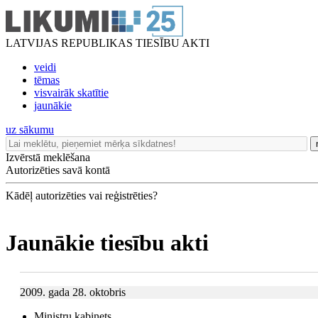
LATVIJAS REPUBLIKAS TIESĪBU AKTI
veidi
tēmas
visvairāk skatītie
jaunākie
uz sākumu
Izvērstā meklēšana
Autorizēties savā kontā
Kādēļ autorizēties vai reģistrēties?
Jaunākie tiesību akti
2009. gada 28. oktobris
Ministru kabinets