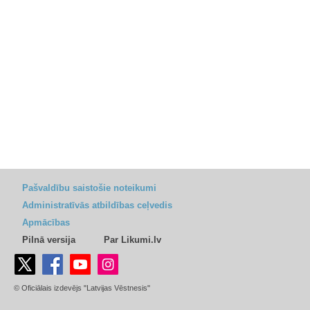
Pašvaldību saistošie noteikumi
Administratīvās atbildības ceļvedis
Apmācības
Pilnā versija
Par Likumi.lv
© Oficiālais izdevējs "Latvijas Vēstnesis"