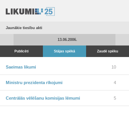
Jaunākie tiesību akti
13.06.2006.
Publicēti
Stājas spēkā
Zaudē spēku
Saeimas likumi
10
Ministru prezidenta rīkojumi
4
Centrālās vēlēšanu komisijas lēmumi
5