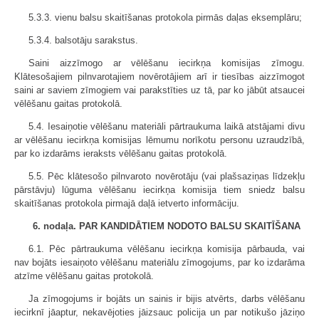
5.3.3. vienu balsu skaitīšanas protokola pirmās daļas eksemplāru;
5.3.4. balsotāju sarakstus.
Saini aizzīmogo ar vēlēšanu iecirkņa komisijas zīmogu.
Klātesošajiem pilnvarotajiem novērotājiem arī ir tiesības aizzīmogot
saini ar saviem zīmogiem vai parakstīties uz tā, par ko jābūt atsaucei
vēlēšanu gaitas protokolā.
5.4. Iesaiņotie vēlēšanu materiāli pārtraukuma laikā atstājami divu
ar vēlēšanu iecirkņa komisijas lēmumu norīkotu personu uzraudzībā,
par ko izdarāms ieraksts vēlēšanu gaitas protokolā.
5.5. Pēc klātesošo pilnvaroto novērotāju (vai plašsaziņas līdzekļu
pārstāvju) lūguma vēlēšanu iecirkņa komisija tiem sniedz balsu
skaitīšanas protokola pirmajā daļā ietverto informāciju.
6. nodaļa. PAR KANDIDĀTIEM NODOTO BALSU SKAITĪŠANA
6.1. Pēc pārtraukuma vēlēšanu iecirkņa komisija pārbauda, vai
nav bojāts iesaiņoto vēlēšanu materiālu zīmogojums, par ko izdarāma
atzīme vēlēšanu gaitas protokolā.
Ja zīmogojums ir bojāts un sainis ir bijis atvērts, darbs vēlēšanu
iecirknī jāaptur, nekavējoties jāizsauc policija un par notikušo jāziņo