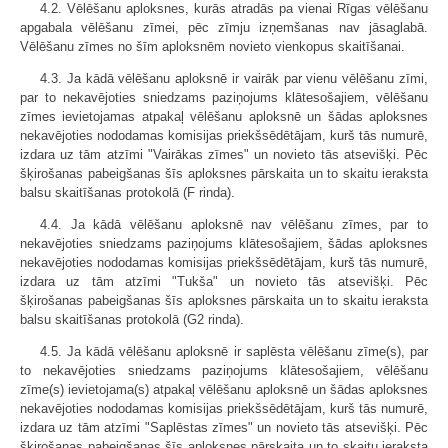
4.2. Vēlēšanu aploksnes, kurās atradās pa vienai Rīgas vēlēšanu
apgabala vēlēšanu zīmei, pēc zīmju izņemšanas nav jāsaglabā.
Vēlēšanu zīmes no šīm aploksnēm novieto vienkopus skaitīšanai.
4.3. Ja kādā vēlēšanu aploksnē ir vairāk par vienu vēlēšanu zīmi,
par to nekavējoties sniedzams paziņojums klātesošajiem, vēlēšanu
zīmes ievietojamas atpakaļ vēlēšanu aploksnē un šādas aploksnes
nekavējoties nododamas komisijas priekšsēdētājam, kurš tās numurē,
izdara uz tām atzīmi "Vairākas zīmes" un novieto tās atsevišķi. Pēc
šķirošanas pabeigšanas šīs aploksnes pārskaita un to skaitu ieraksta
balsu skaitīšanas protokolā (F rinda).
4.4. Ja kādā vēlēšanu aploksnē nav vēlēšanu zīmes, par to
nekavējoties sniedzams paziņojums klātesošajiem, šādas aploksnes
nekavējoties nododamas komisijas priekšsēdētājam, kurš tās numurē,
izdara uz tām atzīmi "Tukša" un novieto tās atsevišķi. Pēc
šķirošanas pabeigšanas šīs aploksnes pārskaita un to skaitu ieraksta
balsu skaitīšanas protokolā (G2 rinda).
4.5. Ja kādā vēlēšanu aploksnē ir saplēsta vēlēšanu zīme(s), par
to nekavējoties sniedzams paziņojums klātesošajiem, vēlēšanu
zīme(s) ievietojama(s) atpakaļ vēlēšanu aploksnē un šādas aploksnes
nekavējoties nododamas komisijas priekšsēdētājam, kurš tās numurē,
izdara uz tām atzīmi "Saplēstas zīmes" un novieto tās atsevišķi. Pēc
šķirošanas pabeigšanas šīs aploksnes pārskaita un to skaitu ieraksta