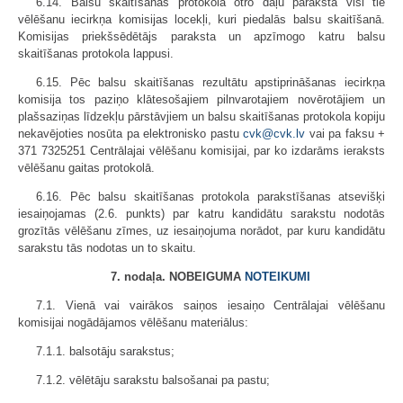
6.14. Balsu skaitīšanas protokola otro daļu paraksta visi tie
vēlēšanu iecirkņa komisijas locekļi, kuri piedalās balsu skaitīšanā.
Komisijas priekšsēdētājs paraksta un apzīmogo katru balsu
skaitīšanas protokola lappusi.
6.15. Pēc balsu skaitīšanas rezultātu apstiprināšanas iecirkņa
komisija tos paziņo klātesošajiem pilnvarotajiem novērotājiem un
plašsaziņas līdzekļu pārstāvjiem un balsu skaitīšanas protokola kopiju
nekavējoties nosūta pa elektronisko pastu
cvk@cvk.lv
vai pa faksu +
371 7325251 Centrālajai vēlēšanu komisijai, par ko izdarāms ieraksts
vēlēšanu gaitas protokolā.
6.16. Pēc balsu skaitīšanas protokola parakstīšanas atsevišķi
iesaiņojamas (2.6. punkts) par katru kandidātu sarakstu nodotās
grozītās vēlēšanu zīmes, uz iesaiņojuma norādot, par kuru kandidātu
sarakstu tās nodotas un to skaitu.
7. nodaļa. NOBEIGUMA
NOTEIKUMI
7.1. Vienā vai vairākos saiņos iesaiņo Centrālajai vēlēšanu
komisijai nogādājamos vēlēšanu materiālus:
7.1.1. balsotāju sarakstus;
7.1.2. vēlētāju sarakstu balsošanai pa pastu;