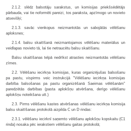
2.1.2. slēdz balsotāju sarakstus, un komisijas priekšsēdētājs
pārbauda, vai tie noformēti pareizi, tos paraksta, apzīmogo un novieto
atsevišķi;
2.1.3. savāc vienkopus neizmantotās un sabojātās vēlēšanu
aploksnes;
2.1.4. balsu skaitīšanā neizmantojamos vēlēšanu materiālus un
veidlapas novieto tā, lai tie netraucētu balsu skaitīšanu.
Balsu skaitīšanas telpā nedrīkst atrasties neizmantotās vēlēšanu
zīmes.
2.2. Vēlēšanu iecirkņa komisijas, kuras organizējušas balsošanu
pa pastu, vispirms veic instrukcijā "Vēlēšanu iecirkņa komisijas
darbība balsošanas pa pastu organizēšanā Saeimas vēlēšanām"
paredzētās darbības (pasta aplokšņu atvēršana, derīgo vēlēšanu
aplokšņu noteikšana utt.)
2.3. Pirms vēlēšanu kastes atvēršanas vēlēšanu iecirkņa komisija
balsu skaitīšanas protokolā aizpilda C un D rindas:
2.3.1. vēlēšanu iecirknī saņemto vēlēšanu aplokšņu kopskaitu (C1
rinda) nosaka pēc ierakstiem vēlēšanu gaitas protokolā;