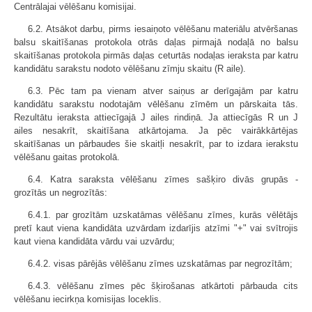
Centrālajai vēlēšanu komisijai.
6.2. Atsākot darbu, pirms iesaiņoto vēlēšanu materiālu atvēršanas
balsu skaitīšanas protokola otrās daļas pirmajā nodaļā no balsu
skaitīšanas protokola pirmās daļas ceturtās nodaļas ieraksta par katru
kandidātu sarakstu nodoto vēlēšanu zīmju skaitu (R aile).
6.3. Pēc tam pa vienam atver saiņus ar derīgajām par katru
kandidātu sarakstu nodotajām vēlēšanu zīmēm un pārskaita tās.
Rezultātu ieraksta attiecīgajā J ailes rindiņā. Ja attiecīgās R un J
ailes nesakrīt, skaitīšana atkārtojama. Ja pēc vairākkārtējas
skaitīšanas un pārbaudes šie skaitļi nesakrīt, par to izdara ierakstu
vēlēšanu gaitas protokolā.
6.4. Katra saraksta vēlēšanu zīmes sašķiro divās grupās -
grozītās un negrozītās:
6.4.1. par grozītām uzskatāmas vēlēšanu zīmes, kurās vēlētājs
pretī kaut viena kandidāta uzvārdam izdarījis atzīmi "+" vai svītrojis
kaut viena kandidāta vārdu vai uzvārdu;
6.4.2. visas pārējās vēlēšanu zīmes uzskatāmas par negrozītām;
6.4.3. vēlēšanu zīmes pēc šķirošanas atkārtoti pārbauda cits
vēlēšanu iecirkņa komisijas loceklis.