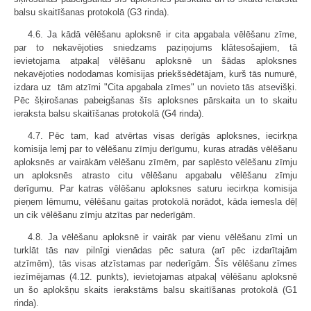
balsu skaitīšanas protokolā (G3 rinda).
4.6. Ja kādā vēlēšanu aploksnē ir cita apgabala vēlēšanu zīme,
par to nekavējoties sniedzams paziņojums klātesošajiem, tā
ievietojama atpakaļ vēlēšanu aploksnē un šādas aploksnes
nekavējoties nododamas komisijas priekšsēdētājam, kurš tās numurē,
izdara uz tām atzīmi "Cita apgabala zīmes" un novieto tās atsevišķi.
Pēc šķirošanas pabeigšanas šīs aploksnes pārskaita un to skaitu
ieraksta balsu skaitīšanas protokolā (G4 rinda).
4.7. Pēc tam, kad atvērtas visas derīgās aploksnes, iecirkņa
komisija lemj par to vēlēšanu zīmju derīgumu, kuras atradās vēlēšanu
aploksnēs ar vairākām vēlēšanu zīmēm, par saplēsto vēlēšanu zīmju
un aploksnēs atrasto citu vēlēšanu apgabalu vēlēšanu zīmju
derīgumu. Par katras vēlēšanu aploksnes saturu iecirkņa komisija
pieņem lēmumu, vēlēšanu gaitas protokolā norādot, kāda iemesla dēļ
un cik vēlēšanu zīmju atzītas par nederīgām.
4.8. Ja vēlēšanu aploksnē ir vairāk par vienu vēlēšanu zīmi un
turklāt tās nav pilnīgi vienādas pēc satura (arī pēc izdarītajām
atzīmēm), tās visas atzīstamas par nederīgām. Šīs vēlēšanu zīmes
iezīmējamas (4.12. punkts), ievietojamas atpakaļ vēlēšanu aploksnē
un šo aplokšņu skaits ierakstāms balsu skaitīšanas protokolā (G1
rinda).