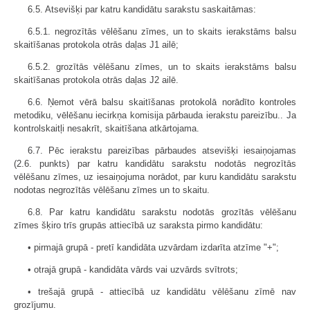
6.5. Atsevišķi par katru kandidātu sarakstu saskaitāmas:
6.5.1. negrozītās vēlēšanu zīmes, un to skaits ierakstāms balsu
skaitīšanas protokola otrās daļas J1 ailē;
6.5.2. grozītās vēlēšanu zīmes, un to skaits ierakstāms balsu
skaitīšanas protokola otrās daļas J2 ailē.
6.6. Ņemot vērā balsu skaitīšanas protokolā norādīto kontroles
metodiku, vēlēšanu iecirkņa komisija pārbauda ierakstu pareizību.. Ja
kontrolskaitļi nesakrīt, skaitīšana atkārtojama.
6.7. Pēc ierakstu pareizības pārbaudes atsevišķi iesaiņojamas
(2.6. punkts) par katru kandidātu sarakstu nodotās negrozītās
vēlēšanu zīmes, uz iesaiņojuma norādot, par kuru kandidātu sarakstu
nodotas negrozītās vēlēšanu zīmes un to skaitu.
6.8. Par katru kandidātu sarakstu nodotās grozītās vēlēšanu
zīmes šķiro trīs grupās attiecībā uz saraksta pirmo kandidātu:
• pirmajā grupā - pretī kandidāta uzvārdam izdarīta atzīme "+";
• otrajā grupā - kandidāta vārds vai uzvārds svītrots;
• trešajā grupā - attiecībā uz kandidātu vēlēšanu zīmē nav
grozījumu.