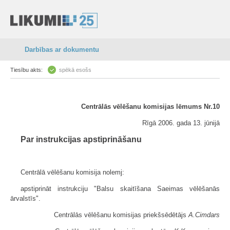
Darbības ar dokumentu
Tiesību akts:
spēkā esošs
Centrālās vēlēšanu komisijas lēmums Nr.10
Rīgā 2006. gada 13. jūnijā
Par instrukcijas apstiprināšanu
Centrālā vēlēšanu komisija nolemj:
apstiprināt instrukciju "Balsu skaitīšana Saeimas vēlēšanās
ārvalstīs".
Centrālās vēlēšanu komisijas priekšsēdētājs
A.Cimdars