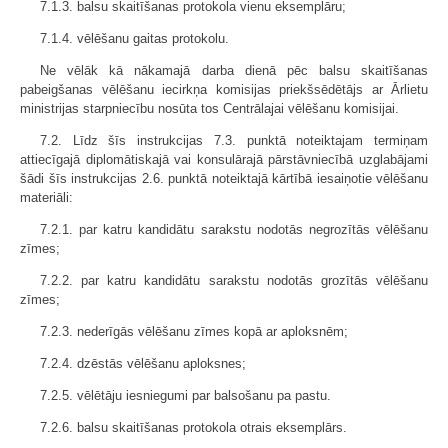
7.1.3. balsu skaitīšanas protokola vienu eksemplāru;
7.1.4. vēlēšanu gaitas protokolu.
Ne vēlāk kā nākamajā darba dienā pēc balsu skaitīšanas
pabeigšanas vēlēšanu iecirkņa komisijas priekšsēdētājs ar Ārlietu
ministrijas starpniecību nosūta tos Centrālajai vēlēšanu komisijai.
7.2. Līdz šīs instrukcijas 7.3. punktā noteiktajam termiņam
attiecīgajā diplomātiskajā vai konsulārajā pārstāvniecībā uzglabājami
šādi šīs instrukcijas 2.6. punktā noteiktajā kārtībā iesaiņotie vēlēšanu
materiāli:
7.2.1. par katru kandidātu sarakstu nodotās negrozītās vēlēšanu
zīmes;
7.2.2. par katru kandidātu sarakstu nodotās grozītās vēlēšanu
zīmes;
7.2.3. nederīgās vēlēšanu zīmes kopā ar aploksnēm;
7.2.4. dzēstās vēlēšanu aploksnes;
7.2.5. vēlētāju iesniegumi par balsošanu pa pastu.
7.2.6. balsu skaitīšanas protokola otrais eksemplārs.