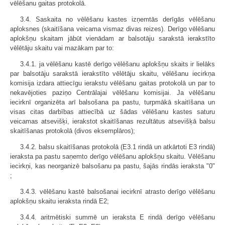
vēlēšanu gaitas protokolā.
3.4. Saskaita no vēlēšanu kastes izņemtās derīgās vēlēšanu
aploksnes (skaitīšana veicama vismaz divas reizes). Derīgo vēlēšanu
aplokšņu skaitam jābūt vienādam ar balsotāju sarakstā ierakstīto
vēlētāju skaitu vai mazākam par to:
3.4.1. ja vēlēšanu kastē derīgo vēlēšanu aplokšņu skaits ir lielāks
par balsotāju sarakstā ierakstīto vēlētāju skaitu, vēlēšanu iecirkņa
komisija izdara attiecīgu ierakstu vēlēšanu gaitas protokolā un par to
nekavējoties paziņo Centrālajai vēlēšanu komisijai. Ja vēlēšanu
iecirknī organizēta arī balsošana pa pastu, turpmākā skaitīšana un
visas citas darbības attiecībā uz šādas vēlēšanu kastes saturu
veicamas atsevišķi, ierakstot skaitīšanas rezultātus atsevišķā balsu
skaitīšanas protokolā (divos eksemplāros);
3.4.2. balsu skaitīšanas protokolā (E3.1 rindā un atkārtoti E3 rindā)
ieraksta pa pastu saņemto derīgo vēlēšanu aplokšņu skaitu. Vēlēšanu
iecirkņi, kas neorganizē balsošanu pa pastu, šajās rindās ieraksta "0"
;
3.4.3. vēlēšanu kastē balsošanai iecirknī atrasto derīgo vēlēšanu
aplokšņu skaitu ieraksta rindā E2;
3.4.4. aritmētiski summē un ieraksta E rindā derīgo vēlēšanu