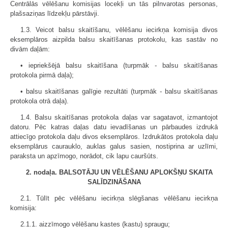
Centrālās vēlēšanu komisijas locekļi un tās pilnvarotas personas,
plašsaziņas līdzekļu pārstāvji.
1.3. Veicot balsu skaitīšanu, vēlēšanu iecirkņa komisija divos
eksemplāros aizpilda balsu skaitīšanas protokolu, kas sastāv no
divām daļām:
• iepriekšējā balsu skaitīšana (turpmāk - balsu skaitīšanas
protokola pirmā daļa);
• balsu skaitīšanas galīgie rezultāti (turpmāk - balsu skaitīšanas
protokola otrā daļa).
1.4. Balsu skaitīšanas protokola daļas var sagatavot, izmantojot
datoru. Pēc katras daļas datu ievadīšanas un pārbaudes izdrukā
attiecīgo protokola daļu divos ek­semplāros. Izdrukātos protokola daļu
ek­semplārus caurauklo, auklas galus sasien, nostiprina ar uzlīmi,
paraksta un apzīmogo, norādot, cik lapu cauršūts.
2. nodaļa. BALSOTĀJU UN VĒLĒŠANU APLOKŠŅU SKAITA
SALĪDZINĀŠANA
2.1. Tūlīt pēc vēlēšanu iecirkņa slēgšanas vēlēšanu iecirkņa
komisija:
2.1.1. aizzīmogo vēlēšanu kastes (kastu) spraugu;