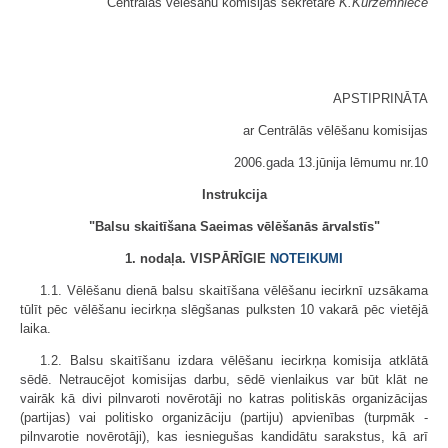
Centrālās vēlēšanu komisijas sekretāre
K.Kurzemniece
APSTIPRINĀTA
ar Centrālās vēlēšanu komisijas
2006.gada 13.jūnija lēmumu nr.10
Instrukcija
"Balsu skaitīšana Saeimas vēlēšanās ārvalstīs"
1. nodaļa. VISPĀRĪGIE
NOTEIKUMI
1.1. Vēlēšanu dienā balsu skaitīšana vēlēšanu iecirknī uzsākama
tūlīt pēc vēlēšanu iecirkņa slēgšanas pulksten 10 vakarā pēc vietējā
laika.
1.2. Balsu skaitīšanu izdara vēlēšanu iecirkņa komisija atklātā
sēdē. Netraucējot komisijas darbu, sēdē vienlaikus var būt klāt ne
vairāk kā divi pilnvaroti novērotāji no katras politiskās organizācijas
(partijas) vai politisko organizāciju (partiju) apvienības (turpmāk -
pilnvarotie novērotāji), kas iesniegušas kandidātu sarakstus, kā arī