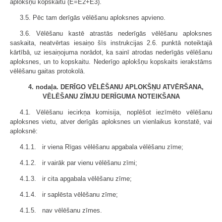
aplokšņu kopskaitu (E=E2+E3).
3.5. Pēc tam derīgās vēlēšanu aploksnes apvieno.
3.6. Vēlēšanu kastē atrastās nederīgās vēlēšanu aploksnes
saskaita, neatvērtas iesaiņo šīs instrukcijas 2.6. punktā noteiktajā
kārtībā, uz iesaiņojuma norādot, ka sainī atrodas nederīgās vēlēšanu
aploksnes, un to kopskaitu. Nederīgo aplokšņu kopskaits ierakstāms
vēlēšanu gaitas protokolā.
4. nodaļa. DERĪGO VĒLĒŠANU APLOKŠŅU ATVĒRŠANA,
VĒLĒŠANU ZĪMJU DERĪGUMA NOTEIKŠANA
4.1. Vēlēšanu iecirkņa komisija, noplēšot iezīmēto vēlēšanu
aploksnes vietu, atver derīgās aploksnes un vienlaikus konstatē, vai
aploksnē:
4.1.1. ir viena Rīgas vēlēšanu apgabala vēlēšanu zīme;
4.1.2. ir vairāk par vienu vēlēšanu zīmi;
4.1.3. ir cita apgabala vēlēšanu zīme;
4.1.4. ir saplēsta vēlēšanu zīme;
4.1.5. nav vēlēšanu zīmes.