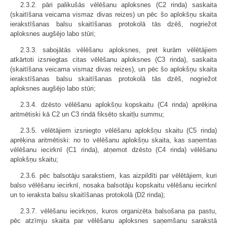
2.3.2. pāri palikušās vēlēšanu aploksnes (C2 rinda) saskaita
(skaitīšana veicama vismaz divas reizes) un pēc šo aplokšņu skaita
ierakstīšanas balsu skaitīšanas protokolā tās dzēš, nogriežot
aploksnes augšējo labo stūri;
2.3.3. sabojātās vēlēšanu aploksnes, pret kurām vēlētājiem
atkārtoti izsniegtas citas vēlēšanu aploksnes (C3 rinda), saskaita
(skaitīšana veicama vismaz divas reizes), un pēc šo aplokšņu skaita
ierakstīšanas balsu skaitīšanas protokolā tās dzēš, nogriežot
aploksnes augšējo labo stūri;
2.3.4. dzēsto vēlēšanu aplokšņu kopskaitu (C4 rinda) aprēķina
aritmētiski kā C2 un C3 rindā fiksēto skaitļu summu;
2.3.5. vēlētājiem izsniegto vēlēšanu aplokšņu skaitu (C5 rinda)
aprēķina aritmētiski: no to vēlēšanu aplokšņu skaita, kas saņemtas
vēlēšanu iecirknī (C1 rinda), atņemot dzēsto (C4 rinda) vēlēšanu
aplokšņu skaitu;
2.3.6. pēc balsotāju sarakstiem, kas aizpildīti par vēlētājiem, kuri
balso vēlēšanu iecirknī, nosaka balsotāju kopskaitu vēlēšanu iecirknī
un to ieraksta balsu skaitīšanas protokolā (D2 rinda);
2.3.7. vēlēšanu iecirkņos, kuros organizēta balsošana pa pastu,
pēc atzīmju skaita par vēlēšanu aploksnes saņemšanu sarakstā