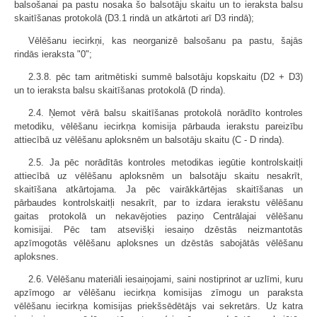
balsošanai pa pastu nosaka šo balsotāju skaitu un to ieraksta balsu
skaitīšanas protokolā (D3.1 rindā un atkārtoti arī D3 rindā);
Vēlēšanu iecirkņi, kas neorganizē balsošanu pa pastu, šajās
rindās ieraksta "0";
2.3.8. pēc tam aritmētiski summē balsotāju kopskaitu (D2 + D3)
un to ieraksta balsu skaitīšanas protokolā (D rinda).
2.4. Ņemot vērā balsu skaitīšanas protokolā norādīto kontroles
metodiku, vēlēšanu iecirkņa komisija pārbauda ierakstu pareizību
attiecībā uz vēlēšanu aploksnēm un balsotāju skaitu (C - D rinda).
2.5. Ja pēc norādītās kontroles metodikas iegūtie kontrolskaitļi
attiecībā uz vēlēšanu aploksnēm un balsotāju skaitu nesakrīt,
skaitīšana atkārtojama. Ja pēc vairākkārtējas skaitīšanas un
pārbaudes kontrolskaitļi nesakrīt, par to izdara ierakstu vēlēšanu
gaitas protokolā un nekavējoties paziņo Centrālajai vēlēšanu
komisijai. Pēc tam atsevišķi iesaiņo dzēstās neizmantotās
apzīmogotās vēlēšanu aploksnes un dzēstās sabojātās vēlēšanu
aploksnes.
2.6. Vēlēšanu materiāli iesaiņojami, sai­ni nostiprinot ar uzlīmi, kuru
apzīmogo ar vēlēšanu iecirkņa komisijas zīmogu un paraksta
vēlēšanu iecirkņa komisijas priekšsēdētājs vai sekretārs. Uz katra