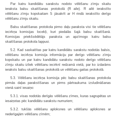
Par katru kandidātu sarakstu nodoto vēlēšanu zīmju skaitu
ieraksta balsu skaitīšanas protokolā (R aile). R ailē ierakstīto
vēlēšanu zīmju kopskaitam S jāsakrīt ar H rindā ierakstīto derīgo
vēlēšanu zīmju skaitu.
Balsu skaitīšanas protokola pirmo daļu paraksta visi tie vēlēšanu
iecirkņa komisijas locekļi, kuri piedalās šajā balsu skaitīšanā.
Komisijas priekšsēdētājs paraksta un apzīmogo katru balsu
skaitīšanas protokola lappusi.
5.2. Kad saskaitītas par katru kandidātu sarakstu nodotās balsis,
vēlēšanu iecirkņa komisija informāciju par derīgo vēlēšanu zīmju
kopskaitu un par katru kandidātu sarakstu nodoto derīgo vēlēšanu
zīmju skaitu izliek vēlēšanu iecirknī redzamā vietā, par ko izdarāms
ieraksts balsu skaitīšanas protokolā un vēlēšanu gaitas protokolā.
5.3. Vēlēšanu iecirkņa komisija pēc balsu skaitīšanas protokola
pirmās daļas parakstīšanas un pirms pārtraukuma izsludināšanas
vienā sainī iesaiņo:
5.3.1. visas nodotās derīgās vēlēšanu zīmes, kuras sagrupētas un
iesaiņotas pēc kandidātu sarakstu numuriem;
5.3.2. tukšās vēlēšanu aploksnes un vēlēšanu aploksnes ar
nederīgajām vēlēšanu zīmēm;