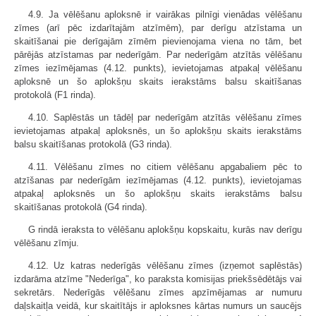
4.9. Ja vēlēšanu aploksnē ir vairākas pilnīgi vienādas vēlēšanu
zīmes (arī pēc izdarītajām atzīmēm), par derīgu atzīstama un
skaitīšanai pie derīgajām zīmēm pievienojama viena no tām, bet
pārējās atzīstamas par nederīgām. Par nederīgām atzītās vēlēšanu
zīmes iezīmējamas (4.12. punkts), ievietojamas atpakaļ vēlēšanu
aploksnē un šo aplokšņu skaits ierakstāms balsu skaitīšanas
protokolā (F1 rinda).
4.10. Saplēstās un tādēļ par nederīgām atzītās vēlēšanu zīmes
ievietojamas atpakaļ aploksnēs, un šo aplokšņu skaits ierakstāms
balsu skaitīšanas protokolā (G3 rinda).
4.11. Vēlēšanu zīmes no citiem vēlēšanu apgabaliem pēc to
atzīšanas par nederīgām iezīmējamas (4.12. punkts), ievietojamas
atpakaļ aploksnēs un šo aplokšņu skaits ierakstāms balsu
skaitīšanas protokolā (G4 rinda).
G rindā ieraksta to vēlēšanu aplokšņu kopskaitu, kurās nav derīgu
vēlēšanu zīmju.
4.12. Uz katras nederīgās vēlēšanu zīmes (izņemot saplēstās)
izdarāma atzīme "Nederīga", ko paraksta komisijas priekšsēdētājs vai
sekretārs. Nederīgās vēlēšanu zīmes apzīmējamas ar numuru
daļskaitļa veidā, kur skaitītājs ir aploksnes kārtas numurs un saucējs