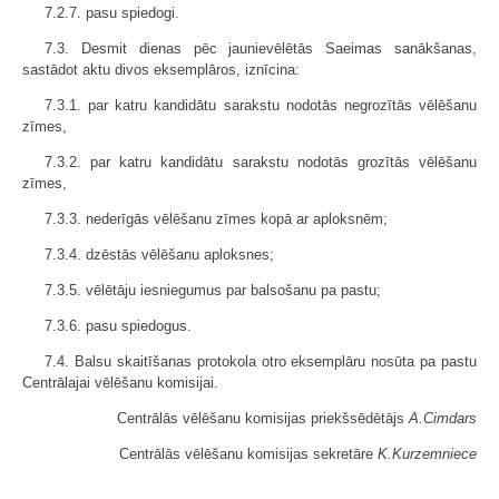
7.2.7. pasu spiedogi.
7.3. Desmit dienas pēc jaunievēlētās Saeimas sanākšanas,
sastādot aktu divos eksemplāros, iznīcina:
7.3.1. par katru kandidātu sarakstu nodotās negrozītās vēlēšanu
zīmes,
7.3.2. par katru kandidātu sarakstu nodotās grozītās vēlēšanu
zīmes,
7.3.3. nederīgās vēlēšanu zīmes kopā ar aploksnēm;
7.3.4. dzēstās vēlēšanu aploksnes;
7.3.5. vēlētāju iesniegumus par balso­šanu pa pastu;
7.3.6. pasu spiedogus.
7.4. Balsu skaitīšanas protokola otro eksemplāru nosūta pa pastu
Centrālajai vēlēšanu komisijai.
Centrālās vēlēšanu komisijas priekšsēdētājs
A.Cimdars
Centrālās vēlēšanu komisijas sekretāre
K.Kurzemniece