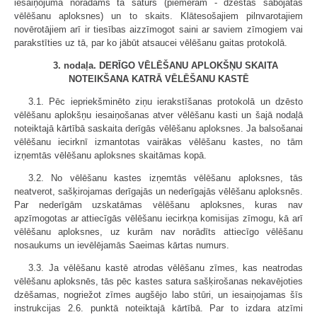
iesaiņojuma norādāms tā saturs (piemēram - dzēstās sabojātās
vēlēšanu aploksnes) un to skaits. Klātesošajiem pilnvarotajiem
novērotājiem arī ir tiesības aizzīmogot saini ar saviem zīmogiem vai
parakstīties uz tā, par ko jābūt atsaucei vēlēšanu gaitas protokolā.
3. nodaļa. DERĪGO VĒLĒŠANU APLOKŠŅU SKAITA
NOTEIKŠANA KATRĀ VĒLĒŠANU KASTĒ
3.1. Pēc iepriekšminēto ziņu ierakstīšanas protokolā un dzēsto
vēlēšanu aplokšņu iesaiņošanas atver vēlēšanu kasti un šajā nodaļā
noteiktajā kārtībā saskaita derīgās vēlēšanu aploksnes. Ja balsošanai
vēlēšanu iecirknī izmantotas vairākas vēlēšanu kastes, no tām
izņemtās vēlēšanu aploksnes skaitāmas kopā.
3.2. No vēlēšanu kastes izņemtās vēlēšanu aploksnes, tās
neatverot, sašķirojamas derīgajās un nederīgajās vēlēšanu aploksnēs.
Par nederīgām uzskatāmas vēlēšanu aploksnes, kuras nav
apzīmogotas ar attiecīgās vēlēšanu iecirkņa komisijas zīmogu, kā arī
vēlēšanu aploksnes, uz kurām nav norādīts attiecīgo vēlēšanu
nosaukums un ievēlējamās Saeimas kārtas numurs.
3.3. Ja vēlēšanu kastē atrodas vēlēšanu zīmes, kas neatrodas
vēlēšanu aploksnēs, tās pēc kastes satura sašķirošanas nekavējoties
dzēšamas, nogriežot zīmes augšējo labo stūri, un iesaiņojamas šīs
instrukcijas 2.6. punktā noteiktajā kārtībā. Par to izdara atzīmi