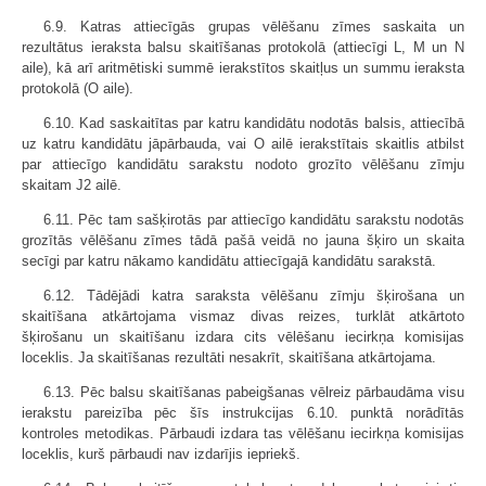
6.9. Katras attiecīgās grupas vēlēšanu zīmes saskaita un
rezultātus ieraksta balsu skaitīšanas protokolā (attiecīgi L, M un N
aile), kā arī aritmētiski summē ierakstītos skaitļus un summu ieraksta
protokolā (O aile).
6.10. Kad saskaitītas par katru kandidātu nodotās balsis, attiecībā
uz katru kandidātu jāpārbauda, vai O ailē ierakstītais skaitlis atbilst
par attiecīgo kandidātu sarakstu nodoto grozīto vēlēšanu zīmju
skaitam J2 ailē.
6.11. Pēc tam sašķirotās par attiecīgo kandidātu sarakstu nodotās
grozītās vēlēšanu zīmes tādā pašā veidā no jauna šķiro un skaita
secīgi par katru nākamo kandidātu attiecīgajā kandidātu sarakstā.
6.12. Tādējādi katra saraksta vēlēšanu zīmju šķirošana un
skaitīšana atkārtojama vismaz divas reizes, turklāt atkārtoto
šķirošanu un skaitīšanu izdara cits vēlēšanu iecirkņa komisijas
loceklis. Ja skaitīšanas rezultāti nesakrīt, skaitīšana atkārtojama.
6.13. Pēc balsu skaitīšanas pabeigšanas vēlreiz pārbaudāma visu
ierakstu pareizība pēc šīs instrukcijas 6.10. punktā norādītās
kontroles metodikas. Pārbaudi izdara tas vēlēšanu iecirkņa komisijas
loceklis, kurš pārbaudi nav izdarījis iepriekš.