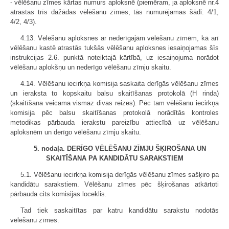
- vēlēšanu zīmes kārtas numurs aploksnē (piemēram, ja aploksnē nr.4
atrastas trīs dažādas vēlēšanu zīmes, tās numurējamas šādi: 4/1,
4/2, 4/3).
4.13. Vēlēšanu aploksnes ar nederīgajām vēlēšanu zīmēm, kā arī
vēlēšanu kastē atrastās tukšās vēlēšanu aploksnes iesaiņojamas šīs
instrukcijas 2.6. punktā noteiktajā kārtībā, uz iesaiņojuma norādot
vēlēšanu aplokšņu un nederīgo vēlēšanu zīmju skaitu.
4.14. Vēlēšanu iecirkņa komisija saskaita derīgās vēlēšanu zīmes
un ieraksta to kopskaitu balsu skaitīšanas protokolā (H rinda)
(skaitīšana veicama vismaz divas reizes). Pēc tam vēlēšanu iecirkņa
komisija pēc balsu skaitīšanas protokolā norādītās kontroles
metodikas pārbauda ierakstu pareizību attiecībā uz vēlēšanu
aploksnēm un derīgo vēlēšanu zīmju skaitu.
5. nodaļa. DERĪGO VĒLĒŠANU ZĪMJU ŠĶIROŠANA UN
SKAITĪŠANA PA KANDIDĀTU SARAKSTIEM
5.1. Vēlēšanu iecirkņa komisija derīgās vēlēšanu zīmes sašķiro pa
kandidātu sarakstiem. Vēlēšanu zīmes pēc šķirošanas atkārtoti
pārbauda cits komisijas loceklis.
Tad tiek saskaitītas par katru kandidātu sarakstu nodotās
vēlēšanu zīmes.