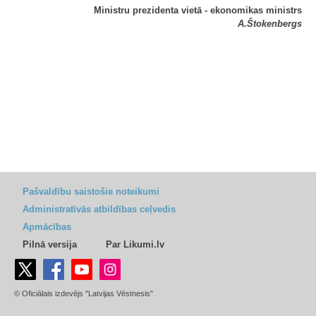
Ministru prezidenta vietā - ekonomikas ministrs
A.Štokenbergs
Pašvaldību saistošie noteikumi
Administratīvās atbildības ceļvedis
Apmācības
Pilnā versija
Par Likumi.lv
© Oficiālais izdevējs "Latvijas Vēstnesis"