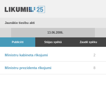
Jaunākie tiesību akti
13.06.2006.
Publicēti
Stājas spēkā
Zaudē spēku
Ministru kabineta rīkojumi
2
Ministru prezidenta rīkojumi
8