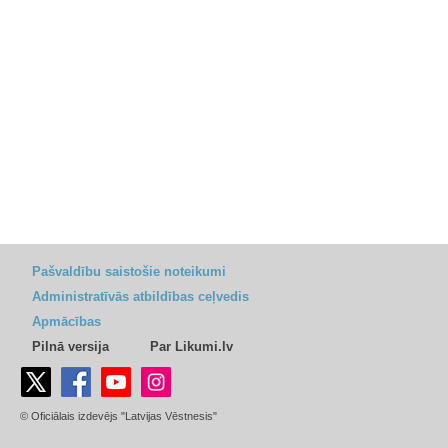
Pašvaldību saistošie noteikumi
Administratīvās atbildības ceļvedis
Apmācības
Pilnā versija
Par Likumi.lv
© Oficiālais izdevējs "Latvijas Vēstnesis"