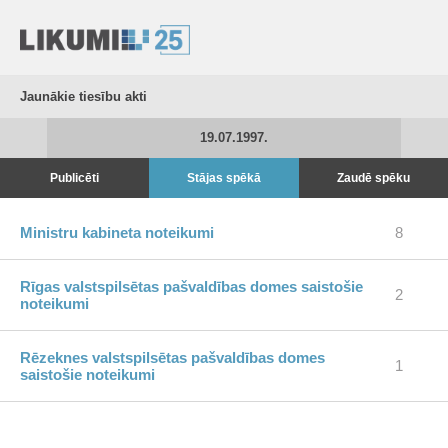
Jaunākie tiesību akti
19.07.1997.
Publicēti
Stājas spēkā
Zaudē spēku
Ministru kabineta noteikumi
8
Rīgas valstspilsētas pašvaldības domes saistošie
2
noteikumi
Rēzeknes valstspilsētas pašvaldības domes
1
saistošie noteikumi