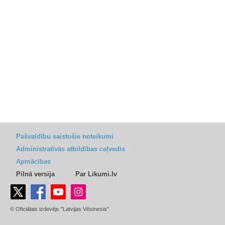
Pašvaldību saistošie noteikumi
Administratīvās atbildības ceļvedis
Apmācības
Pilnā versija
Par Likumi.lv
© Oficiālais izdevējs "Latvijas Vēstnesis"