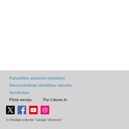
Pašvaldību saistošie noteikumi
Administratīvās atbildības ceļvedis
Apmācības
Pilnā versija
Par Likumi.lv
© Oficiālais izdevējs "Latvijas Vēstnesis"