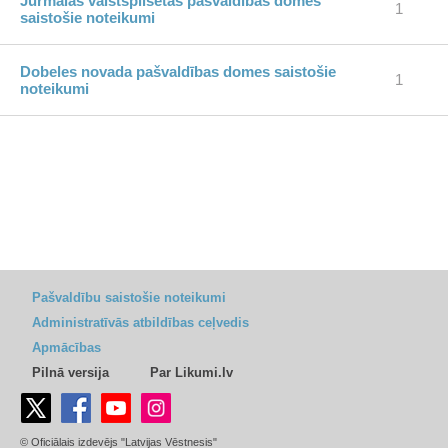
Jūrmalas valstspilsētas pašvaldības domes
1
saistošie noteikumi
Dobeles novada pašvaldības domes saistošie
1
noteikumi
Pašvaldību saistošie noteikumi
Administratīvās atbildības ceļvedis
Apmācības
Pilnā versija
Par Likumi.lv
© Oficiālais izdevējs "Latvijas Vēstnesis"