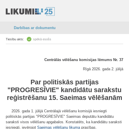
Darbības ar dokumentu
Tiesību akts:
spēkā esošs
Centrālās vēlēšanu komisijas lēmums Nr. 37
Rīgā 2026. gada 2. jūlijā
Par politiskās partijas
"PROGRESĪVIE" kandidātu sarakstu
reģistrēšanu 15. Saeimas vēlēšanām
2026. gada 1. jūlijā Centrālajā vēlēšanu komisijā iesniegti
politiskās partijas "PROGRESĪVIE" Saeimas deputātu kandidātu
saraksti visos vēlēšanu apgabalos. Konstatēts, ka kandidātu saraksti
iesniegti, ievērojot
Saeimas vēlēšanu likuma
prasības.