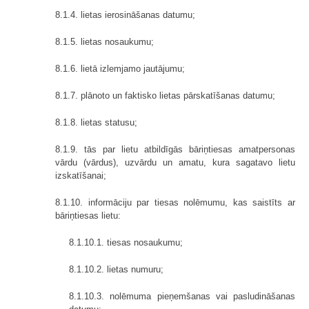
8.1.4. lietas ierosināšanas datumu;
8.1.5. lietas nosaukumu;
8.1.6. lietā izlemjamo jautājumu;
8.1.7. plānoto un faktisko lietas pārskatīšanas datumu;
8.1.8. lietas statusu;
8.1.9. tās par lietu atbildīgās bāriņtiesas amatpersonas
vārdu (vārdus), uzvārdu un amatu, kura sagatavo lietu
izskatīšanai;
8.1.10. informāciju par tiesas nolēmumu, kas saistīts ar
bāriņtiesas lietu:
8.1.10.1. tiesas nosaukumu;
8.1.10.2. lietas numuru;
8.1.10.3. nolēmuma pieņemšanas vai pasludināšanas