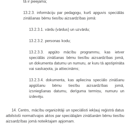
tā ir pieejama;
13.2.3. informāciju par pedagogu, kurš apguvis speciālās
zināšanas bērnu tiesību aizsardzības jomā:
13.2.3.1. vārdu (vārdus) un uzvārdu;
13.2.3.2. personas kodu;
13.2.3.3. apgūto mācību programmu, kas ietver
speciālās zināšanas bērnu tiesību aizsardzības jomā,
un dokumenta datumu un numuru, ar kuru tā apstiprināta
vai saskaņota, ja attiecināms;
13.2.3.4. dokumenta, kas apliecina speciālo zināšanu
apgūšanu bērnu tiesību aizsardzības jomā,
izsniegšanas datumu, derīguma termiņu, numuru un
izdevēju.
14. Centrs, mācību organizētāji un speciālisti iekļauj reģistrā datus
atbilstoši normatīvajos aktos par speciālajām zināšanām bērnu tiesību
aizsardzības jomā noteiktajam apjomam.