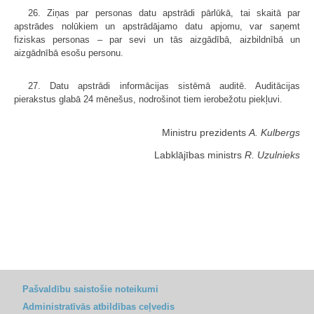
26. Ziņas par personas datu apstrādi pārlūkā, tai skaitā par
apstrādes nolūkiem un apstrādājamo datu apjomu, var saņemt
fiziskas personas – par sevi un tās aizgādībā, aizbildnībā un
aizgādnībā esošu personu.
27. Datu apstrādi informācijas sistēmā auditē. Auditācijas
pierakstus glabā 24 mēnešus, nodrošinot tiem ierobežotu piekļuvi.
Ministru prezidents
A. Kulbergs
Labklājības ministrs
R. Uzulnieks
Pašvaldību saistošie noteikumi
Administratīvās atbildības ceļvedis