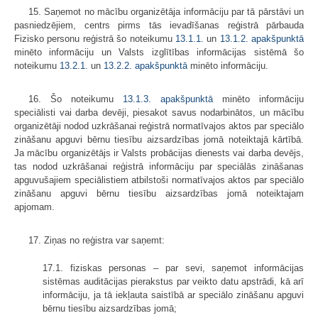
15. Saņemot no mācību organizētāja informāciju par tā pārstāvi un
pasniedzējiem, centrs pirms tās ievadīšanas reģistrā pārbauda
Fizisko personu reģistrā šo noteikumu
13.1.1.
un
13.1.2. apakšpunktā
minēto informāciju un Valsts izglītības informācijas sistēmā šo
noteikumu
13.2.1.
un
13.2.2. apakšpunktā
​​​​​​​minēto informāciju.
16. Šo noteikumu
​13.1.3. apakšpunktā
minēto informāciju
speciālisti vai darba devēji, piesakot savus nodarbinātos, un mācību
organizētāji nodod uzkrāšanai reģistrā normatīvajos aktos par speciālo
zināšanu apguvi bērnu tiesību aizsardzības jomā noteiktajā kārtībā.
Ja mācību organizētājs ir Valsts probācijas dienests vai darba devējs,
tas nodod uzkrāšanai reģistrā informāciju par speciālās zināšanas
apguvušajiem speciālistiem atbilstoši normatīvajos aktos par speciālo
zināšanu apguvi bērnu tiesību aizsardzības jomā noteiktajam
apjomam.
17. Ziņas no reģistra var saņemt:
17.1. fiziskas personas – par sevi, saņemot informācijas
sistēmas auditācijas pierakstus par veikto datu apstrādi, kā arī
informāciju, ja tā iekļauta saistībā ar speciālo zināšanu apguvi
bērnu tiesību aizsardzības jomā;