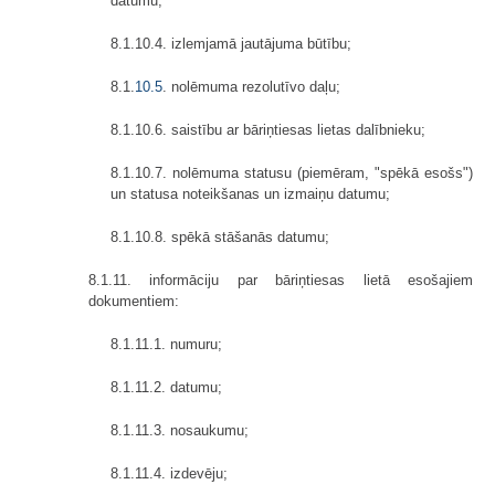
datumu;
8.1.10.4. izlemjamā jautājuma būtību;
8.1.
10.5
. nolēmuma rezolutīvo daļu;
8.1.10.6. saistību ar bāriņtiesas lietas dalībnieku;
8.1.10.7. nolēmuma statusu (piemēram, "spēkā esošs")
un statusa noteikšanas un izmaiņu datumu;
8.1.10.8. spēkā stāšanās datumu;
8.1.11. informāciju par bāriņtiesas lietā esošajiem
dokumentiem:
8.1.11.1. numuru;
8.1.11.2. datumu;
8.1.11.3. nosaukumu;
8.1.11.4. izdevēju;