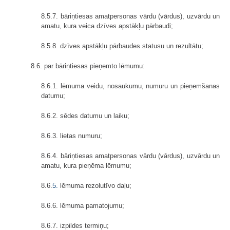
8.5.7. bāriņtiesas amatpersonas vārdu (vārdus), uzvārdu un
amatu, kura veica dzīves apstākļu pārbaudi;
8.5.8. dzīves apstākļu pārbaudes statusu un rezultātu;
8.6. par bāriņtiesas pieņemto lēmumu:
8.6.1. lēmuma veidu, nosaukumu, numuru un pieņemšanas
datumu;
8.6.2. sēdes datumu un laiku;
8.6.3. lietas numuru;
8.6.4. bāriņtiesas amatpersonas vārdu (vārdus), uzvārdu un
amatu, kura pieņēma lēmumu;
8.6.
5.
lēmuma rezolutīvo daļu;
8.6.6. lēmuma pamatojumu;
8.6.7. izpildes termiņu;