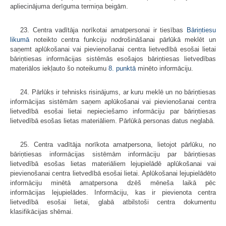
apliecinājuma derīguma termiņa beigām.
23. Centra vadītāja norīkotai amatpersonai ir tiesības
Bāriņtiesu
likumā
noteikto centra funkciju nodrošināšanai pārlūkā meklēt un
saņemt aplūkošanai vai pievienošanai centra lietvedībā esošai lietai
bāriņtiesas informācijas sistēmās esošajos bāriņtiesas lietvedības
materiālos iekļauto šo noteikumu
8. punktā
minēto informāciju.
24. Pārlūks ir tehnisks risinājums, ar kuru meklē un no bāriņtiesas
informācijas sistēmām saņem aplūkošanai vai pievienošanai centra
lietvedībā esošai lietai nepieciešamo informāciju par bāriņtiesas
lietvedībā esošas lietas materiāliem. Pārlūkā personas datus neglabā.
25. Centra vadītāja norīkota amatpersona, lietojot pārlūku, no
bāriņtiesas informācijas sistēmām informāciju par bāriņtiesas
lietvedībā esošas lietas materiāliem lejupielādē aplūkošanai vai
pievienošanai centra lietvedībā esošai lietai. Aplūkošanai lejupielādēto
informāciju minētā amatpersona dzēš mēneša laikā pēc
informācijas lejupielādes. Informāciju, kas ir pievienota centra
lietvedībā esošai lietai, glabā atbilstoši centra dokumentu
klasifikācijas shēmai.