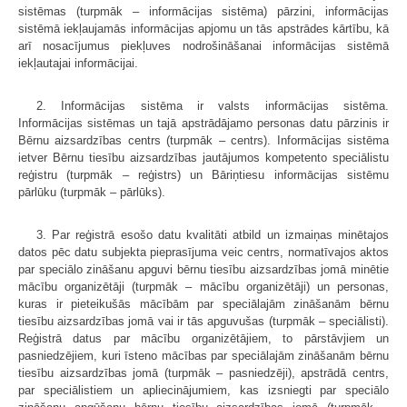
sistēmas (turpmāk – informācijas sistēma) pārzini, informācijas
sistēmā iekļaujamās informācijas apjomu un tās apstrādes kārtību, kā
arī nosacījumus piekļuves nodrošināšanai informācijas sistēmā
iekļautajai informācijai.
2. Informācijas sistēma ir valsts informācijas sistēma.
Informācijas sistēmas un tajā apstrādājamo personas datu pārzinis ir
Bērnu aizsardzības centrs (turpmāk – centrs). Informācijas sistēma
ietver Bērnu tiesību aizsardzības jautājumos kompetento speciālistu
reģistru (turpmāk – reģistrs) un Bāriņtiesu informācijas sistēmu
pārlūku (turpmāk – pārlūks).
3. Par reģistrā esošo datu kvalitāti atbild un izmaiņas minētajos
datos pēc datu subjekta pieprasījuma veic centrs, normatīvajos aktos
par speciālo zināšanu apguvi bērnu tiesību aizsardzības jomā minētie
mācību organizētāji (turpmāk – mācību organizētāji) un personas,
kuras ir pieteikušās mācībām par speciālajām zināšanām bērnu
tiesību aizsardzības jomā vai ir tās apguvušas (turpmāk – speciālisti).
Reģistrā datus par mācību organizētājiem, to pārstāvjiem un
pasniedzējiem, kuri īsteno mācības par speciālajām zināšanām bērnu
tiesību aizsardzības jomā (turpmāk – pasniedzēji), apstrādā centrs,
par speciālistiem un apliecinājumiem, kas izsniegti par speciālo