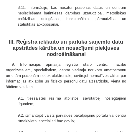
8.11. informāciju, kas nesatur personas datus un centram
nepieciešama bāriņtiesas darbības uzraudzībai, metodiskās
palīdzības sniegšanai, funkcionālajai pārraudzībai un
statistikas apkopošanai.
III. Reģistrā iekļauto un pārlūkā saņemto datu
apstrādes kārtība un nosacījumi piekļuves
nodrošināšanai
9. Informācijas apmaiņa reģistrā starp centru, mācību
organizētājiem, speciālistiem, centra vadītāja norīkoto amatpersonu
un citām personām notiek elektroniski, ievērojot normatīvos aktus par
informācijas atklātību un fizisko personu datu aizsardzību, vienā no
šādiem veidiem:
9.1. tiešsaistes režīmā atbilstoši savstarpēji noslēgtajiem
līgumiem;
9.2. izmantojot valsts pārvaldes pakalpojumu portālu vai centra
tīmekļvietni specialisti.bac.gov.lv;