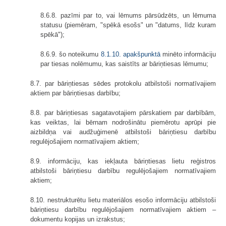
8.6.8. pazīmi par to, vai lēmums pārsūdzēts, un lēmuma
statusu (piemēram, "spēkā esošs" un "datums, līdz kuram
spēkā");
8.6.9. šo noteikumu
8.1.10. apakšpunktā
minēto informāciju
par tiesas nolēmumu, kas saistīts ar bāriņtiesas lēmumu;
8.7. par bāriņtiesas sēdes protokolu atbilstoši normatīvajiem
aktiem par bāriņtiesas darbību;
8.8. par bāriņtiesas sagatavotajiem pārskatiem par darbībām,
kas veiktas, lai bērnam nodrošinātu piemērotu aprūpi pie
aizbildņa vai audžuģimenē atbilstoši bāriņtiesu darbību
regulējošajiem normatīvajiem aktiem;
8.9. informāciju, kas iekļauta bāriņtiesas lietu reģistros
atbilstoši bāriņtiesu darbību regulējošajiem normatīvajiem
aktiem;
8.10. nestrukturētu lietu materiālos esošo informāciju atbilstoši
bāriņtiesu darbību regulējošajiem normatīvajiem aktiem –
dokumentu kopijas un izrakstus;