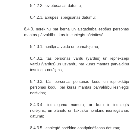
8.4.2.2. ievietošanas datumu;
8.4.2.3. aprūpes izbeigšanas datumu;
8.4.3. norēķinu par bērna un aizgādnībā esošās personas
mantas pārvaldību, kas ir iesniegts bāriņtiesā:
8.4.3.1. norēķina veidu un pamatojumu;
8.4.3.2. tās personas vārdu (vārdus) un iepriekšējo
vārdu (vārdus) un uzvārdu, par kuras mantas pārvaldību
iesniegts norēķins;
8.4.3.3. tās personas personas kodu un iepriekšējo
personas kodu, par kuras mantas pārvaldību iesniegts
norēķins;
8.4.3.4. iesnieguma numuru, ar kuru ir iesniegts
norēķins, un plānoto un faktisko norēķinu iesniegšanas
datumu;
8.4.3.5. iesniegtā norēķina apstiprināšanas datumu;