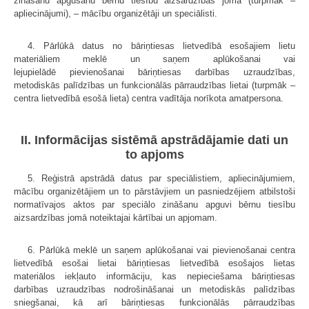
zināšanu apgūšanu bērnu tiesību aizsardzības jomā (turpmāk –
apliecinājumi), – mācību organizētāji un speciālisti.
4. Pārlūkā datus no bāriņtiesas lietvedībā esošajiem lietu
materiāliem meklē un saņem aplūkošanai vai
lejupielādē pievienošanai bāriņtiesas darbības uzraudzības,
metodiskās palīdzības un funkcionālās pārraudzības lietai (turpmāk –
centra lietvedībā esošā lieta) centra vadītāja norīkota amatpersona.
II. Informācijas sistēmā apstrādājamie dati un
to apjoms
5. Reģistrā apstrādā datus par speciālistiem, apliecinājumiem,
mācību organizētājiem un to pārstāvjiem un pasniedzējiem atbilstoši
normatīvajos aktos par speciālo zināšanu apguvi bērnu tiesību
aizsardzības jomā noteiktajai kārtībai un apjomam.
6. Pārlūkā meklē un saņem aplūkošanai vai pievienošanai centra
lietvedībā esošai lietai bāriņtiesas lietvedībā esošajos lietas
materiālos iekļauto informāciju, kas nepieciešama bāriņtiesas
darbības uzraudzības nodrošināšanai un metodiskās palīdzības
sniegšanai, kā arī bāriņtiesas funkcionālās pārraudzības