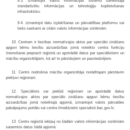
9.3. izmantojot valsts informācijas sistēmu savietotāja
standartizētu informācijas un tehnoloģiju koplietošanas
infrastruktūru;
9.4. izmantojot datu izplatīšanas un pārvaldības platformu vai
tiešo saskarni ar citām valsts informācijas sistēmām.
10. Centram ir tiesības normatīvajos aktos par speciālo zināšanu
apguvi bērnu tiesību aizsardzības jomā noteikto centra funkciju
īstenošanai pieprasīt reģistrā un apstrādāt datus par speciālistiem un
mācību organizētājiem, kā arī to pārstāvjiem un pasniedzējiem.
11. Centrs nodrošina mācību organizētāja norādītajam pārstāvim
piekļuvi reģistram.
12. Speciālists var piekļūt reģistram un apstrādāt datus
normatīvajos aktos par speciālo zināšanu apguvi bērnu tiesību
aizsardzības jomā noteiktajā apjomā, izmantojot valsts pārvaldes
pakalpojumu portālu vai centra tīmekļvietni specialisti.bac.gov.lv.
13. Centrs reģistrā iekļauj no šādām valsts informācijas sistēmām
saņemtos datus šādā apjomā: