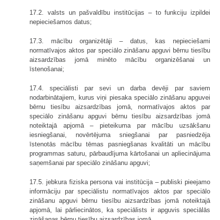
17.2. valsts un pašvaldību institūcijas – to funkciju izpildei
nepieciešamos datus;
17.3. mācību organizētāji – datus, kas nepieciešami
normatīvajos aktos par speciālo zināšanu apguvi bērnu tiesību
aizsardzības jomā minēto mācību organizēšanai un
īstenošanai;
17.4. speciālisti par sevi un darba devēji par saviem
nodarbinātajiem, kurus viņi piesaka speciālo zināšanu apguvei
bērnu tiesību aizsardzības jomā, normatīvajos aktos par
speciālo zināšanu apguvi bērnu tiesību aizsardzības jomā
noteiktajā apjomā – pieteikuma par mācību uzsākšanu
iesniegšanai, novērtējuma sniegšanai par pasniedzēja
īstenotās mācību tēmas pasniegšanas kvalitāti un mācību
programmas saturu, pārbaudījuma kārtošanai un apliecinājuma
saņemšanai par speciālo zināšanu apguvi;
17.5. jebkura fiziska persona vai institūcija – publiski pieejamo
informāciju par speciālistu normatīvajos aktos par speciālo
zināšanu apguvi bērnu tiesību aizsardzības jomā noteiktajā
apjomā, lai pārliecinātos, ka speciālists ir apguvis speciālās
zināšanas bērnu tiesību aizsardzības jomā.