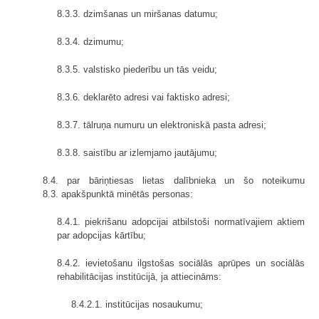
8.3.3. dzimšanas un miršanas datumu;
8.3.4. dzimumu;
8.3.5. valstisko piederību un tās veidu;
8.3.6. deklarēto adresi vai faktisko adresi;
8.3.7. tālruņa numuru un elektroniskā pasta adresi;
8.3.8. saistību ar izlemjamo jautājumu;
8.4. par bāriņtiesas lietas dalībnieka un šo noteikumu
8.3. apakšpunktā minētās personas:
8.4.1. piekrišanu adopcijai atbilstoši normatīvajiem aktiem
par adopcijas kārtību;
8.4.2. ievietošanu ilgstošas sociālās aprūpes un sociālās
rehabilitācijas institūcijā, ja attiecināms:
8.4.2.1. institūcijas nosaukumu;