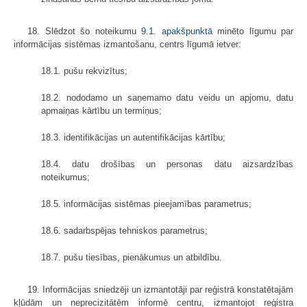
18. Slēdzot šo noteikumu
9.1. apakšpunktā
minēto līgumu par
informācijas sistēmas izmantošanu, centrs līgumā ietver:
18.1. pušu rekvizītus;
18.2. nododamo un saņemamo datu veidu un apjomu, datu
apmaiņas kārtību un termiņus;
18.3. identifikācijas un autentifikācijas kārtību;
18.4. datu drošības un personas datu aizsardzības
noteikumus;
18.5. informācijas sistēmas pieejamības parametrus;
18.6. sadarbspējas tehniskos parametrus;
18.7. pušu tiesības, pienākumus un atbildību.
19. Informācijas sniedzēji un izmantotāji par reģistrā konstatētajām
kļūdām un neprecizitātēm informē centru, izmantojot reģistra