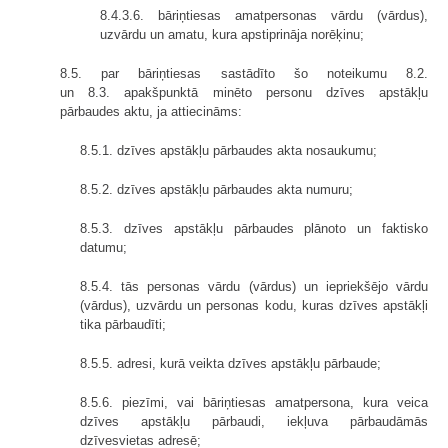
8.4.3.6. bāriņtiesas amatpersonas vārdu (vārdus),
uzvārdu un amatu, kura apstiprināja norēķinu;
8.5. par bāriņtiesas sastādīto šo noteikumu 8.2.
un 8.3. apakšpunktā minēto personu dzīves apstākļu
pārbaudes aktu, ja attiecināms:
8.5.1. dzīves apstākļu pārbaudes akta nosaukumu;
8.5.2. dzīves apstākļu pārbaudes akta numuru;
8.5.3. dzīves apstākļu pārbaudes plānoto un faktisko
datumu;
8.5.4. tās personas vārdu (vārdus) un iepriekšējo vārdu
(vārdus), uzvārdu un personas kodu, kuras dzīves apstākļi
tika pārbaudīti;
8.5.5. adresi, kurā veikta dzīves apstākļu pārbaude;
8.5.6. piezīmi, vai bāriņtiesas amatpersona, kura veica
dzīves apstākļu pārbaudi, iekļuva pārbaudāmās
dzīvesvietas adresē;