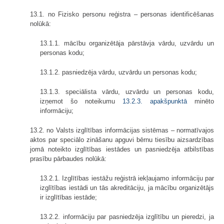
13.1. no Fizisko personu reģistra – personas identificēšanas
nolūkā:
13.1.1. mācību organizētāja pārstāvja vārdu, uzvārdu un
personas kodu;
13.1.2. pasniedzēja vārdu, uzvārdu un personas kodu;
13.1.3. speciālista vārdu, uzvārdu un personas kodu,
izņemot šo noteikumu
13.2.3. apakšpunktā
minēto
informāciju;
13.2. no Valsts izglītības informācijas sistēmas – normatīvajos
aktos par speciālo zināšanu apguvi bērnu tiesību aizsardzības
jomā noteikto izglītības iestādes un pasniedzēja atbilstības
prasību pārbaudes nolūkā:
13.2.1. Izglītības iestāžu reģistrā iekļaujamo informāciju par
izglītības iestādi un tās akreditāciju, ja mācību organizētājs
ir izglītības iestāde;
13.2.2. informāciju par pasniedzēja izglītību un pieredzi, ja