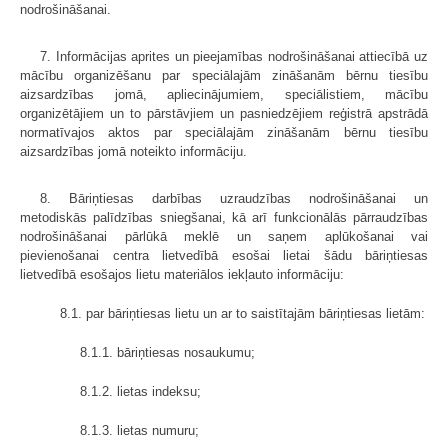
nodrošināšanai.
7. Informācijas aprites un pieejamības nodrošināšanai attiecībā uz
mācību organizēšanu par speciālajām zināšanām bērnu tiesību
aizsardzības jomā, apliecinājumiem, speciālistiem, mācību
organizētājiem un to pārstāvjiem un pasniedzējiem reģistrā apstrādā
normatīvajos aktos par speciālajām zināšanām bērnu tiesību
aizsardzības jomā noteikto informāciju.
8. Bāriņtiesas darbības uzraudzības nodrošināšanai un
metodiskās palīdzības sniegšanai, kā arī funkcionālās pārraudzības
nodrošināšanai pārlūkā meklē un saņem aplūkošanai vai
pievienošanai centra lietvedībā esošai lietai šādu bāriņtiesas
lietvedībā esošajos lietu materiālos iekļauto informāciju:
8.1. par bāriņtiesas lietu un ar to saistītajām bāriņtiesas lietām:
8.1.1. bāriņtiesas nosaukumu;
8.1.2. lietas indeksu;
8.1.3. lietas numuru;