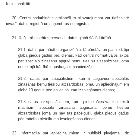
funkcionalitāti.
20. Centra nodarbinātie atbilstoši to pilnvarojumam var tiešsaistē
ievadīt datus reģistrā un saņemt tos no reģistra.
21. Reģistrā uzkrātos personas datus glabā šādā kārtībā:
21.1. datus par mācību organizētāju, tā pārstāvi un pasniedzēju
glabā piecus gadus pēc dienas, kad centrs normatīvajos aktos
par speciālo zināšanu apguvi bērnu tiesību aizsardzības jomā
noteiktajā kārtībā ir saskaņojis pasniedzēju;
21.2. datus par speciālistiem, kuri ir apguvuši speciālās
zināšanas bērnu tiesību aizsardzības jomā, un apliecinājumiem
glabā 10 gadus pēc apliecinājuma izsniegšanas dienas;
21.3. datus par speciālistiem, kuri ir pieteikušies vai ir pieteikti
mācībām speciālo zināšanu apgūšanai bērnu tiesību
aizsardzības jomā un nav tās pabeiguši, glabā piecus gadus
pēc mācību pieteikuma iesniegšanas dienas.
22. Informācija par apliecinājumiem ir publiski pieejama līdz