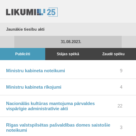
Jaunākie tiesību akti
31.08.2023.
Publicēti
Stājas spēkā
Zaudē spēku
Ministru kabineta noteikumi
9
Ministru kabineta rīkojumi
4
Nacionālās kultūras mantojuma pārvaldes
22
vispārīgie administratīvie akti
Rīgas valstspilsētas pašvaldības domes saistošie
3
noteikumi