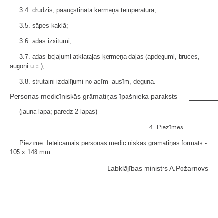
3.4. drudzis, paaugstināta ķermeņa temperatūra;
3.5. sāpes kaklā;
3.6. ādas izsitumi;
3.7. ādas bojājumi atklātajās ķermeņa daļās (apdegumi, brūces,
augoņi u.c.);
3.8. strutaini izdalījumi no acīm, ausīm, deguna.
Personas medicīniskās grāmatiņas īpašnieka paraksts
(jauna lapa; paredz 2 lapas)
4. Piezīmes
Piezīme. Ieteicamais personas medicīniskās grāmatiņas formāts -
105 x 148 mm.
Labklājības ministrs A.Požarnovs