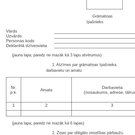
Grāmatiņas
īpašnieks
Vārds
Uzvārds
Personas kods
Deklarētā dzīvesvieta
(jauna lapa; paredz ne mazāk kā 3 lapu atvērumus)
1. Atzīmes par grāmatiņas īpašnieka
darbavietu un amatu
Nr.
Darbavieta
Amats
p.k.
(nosaukums, adrese, tālrun
1
2
3
.
(jauna lapa; paredz ne mazāk kā 6 lapas)
2. Ziņas par obligāto veselības pārbaužu