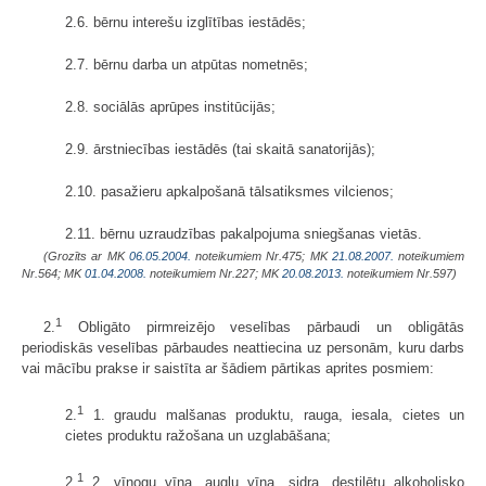
2.6. bērnu interešu izglītības iestādēs;
2.7. bērnu darba un atpūtas nometnēs;
2.8. sociālās aprūpes institūcijās;
2.9. ārstniecības iestādēs (tai skaitā sanatorijās);
2.10. pasažieru apkalpošanā tālsatiksmes vilcienos;
2.11. bērnu uzraudzības pakalpojuma sniegšanas vietās.
(Grozīts ar MK
06.05.2004.
noteikumiem Nr.475; MK
21.08.2007.
noteikumiem
Nr.564; MK
01.04.2008.
noteikumiem Nr.227; MK
20.08.2013.
noteikumiem Nr.597)
1
2.
Obligāto pirmreizējo veselības pārbaudi un obligātās
periodiskās veselības pārbaudes neattiecina uz personām, kuru darbs
vai mācību prakse ir saistīta ar šādiem pārtikas aprites posmiem:
1
2.
1. graudu malšanas produktu, rauga, iesala, cietes un
cietes produktu ražošana un uzglabāšana;
1
2.
2. vīnogu vīna, augļu vīna, sidra, destilētu alkoholisko