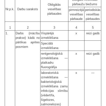
pārbaužu biežums
Obligātās
Nr.p.k.
Darbu saraksts
veselības
pirmreizējā
periodiskās
pārbaudes
veselības
veselības
pārbaude
pārbaudes
1
2
3
4
5
1.
Darbs (mācību
Vispārējā
x
reizi gadā
prakse) kādā no
izmeklēšana
pārtikas aprites
Speciālā
posmiem
izmeklēšana:
rentgenoloģiskā
x
reizi gadā
izmeklēšana —
platkadru
fluorogrāfija
laboratoriskā
x
—
izmeklēšana —
bakterioloģiskā
izmeklēšana zarnu
infekcijas slimību
(vēdertīfa,
šigelozes,
salmonelozes)