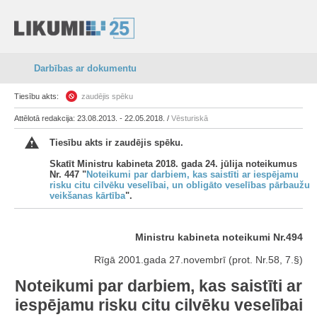
Darbības ar dokumentu
Tiesību akts:
zaudējis spēku
Attēlotā redakcija: 23.08.2013. - 22.05.2018. /
Vēsturiskā
Tiesību akts ir zaudējis spēku.
Skatīt Ministru kabineta 2018. gada 24. jūlija noteikumus
Nr. 447 "
Noteikumi par darbiem, kas saistīti ar iespējamu
risku citu cilvēku veselībai, un obligāto veselības pārbaužu
veikšanas kārtība
".
Ministru kabineta noteikumi Nr.494
Rīgā 2001.gada 27.novembrī (prot. Nr.58, 7.§)
Noteikumi par darbiem, kas saistīti ar
iespējamu risku citu cilvēku veselībai