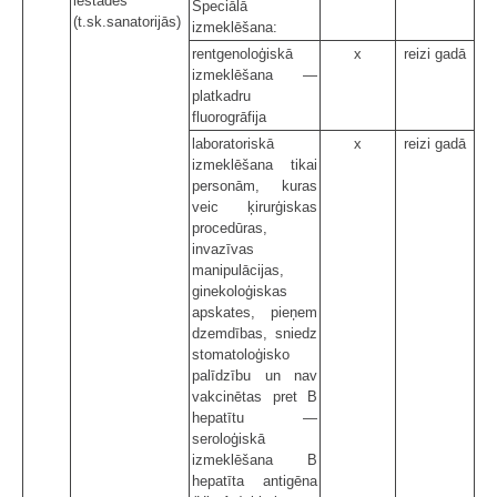
iestādēs
Speciālā
(t.sk.sanatorijās)
izmeklēšana:
rentgenoloģiskā
x
reizi gadā
izmeklēšana —
platkadru
fluorogrāfija
laboratoriskā
x
reizi gadā
izmeklēšana tikai
personām, kuras
veic ķirurģiskas
procedūras,
invazīvas
manipulācijas,
ginekoloģiskas
apskates, pieņem
dzemdības, sniedz
stomatoloģisko
palīdzību un nav
vakcinētas pret B
hepatītu —
seroloģiskā
izmeklēšana B
hepatīta antigēna