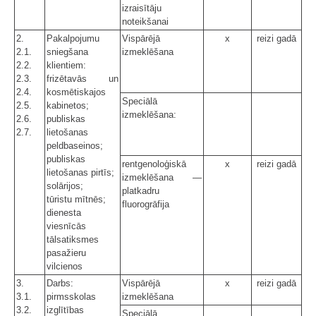
izraisītāju
noteikšanai
2.
Pakalpojumu
Vispārējā
x
reizi gadā
2.1.
sniegšana
izmeklēšana
2.2.
klientiem:
2.3.
frizētavās un
2.4.
kosmētiskajos
Speciālā
2.5.
kabinetos;
izmeklēšana:
2.6.
publiskas
2.7.
lietošanas
peldbaseinos;
publiskas
rentgenoloģiskā
x
reizi gadā
lietošanas pirtīs;
izmeklēšana —
solārijos;
platkadru
tūristu mītnēs;
fluorogrāfija
dienesta
viesnīcās
tālsatiksmes
pasažieru
vilcienos
3.
Darbs:
Vispārējā
x
reizi gadā
3.1.
pirmsskolas
izmeklēšana
3.2.
izglītības
Speciālā