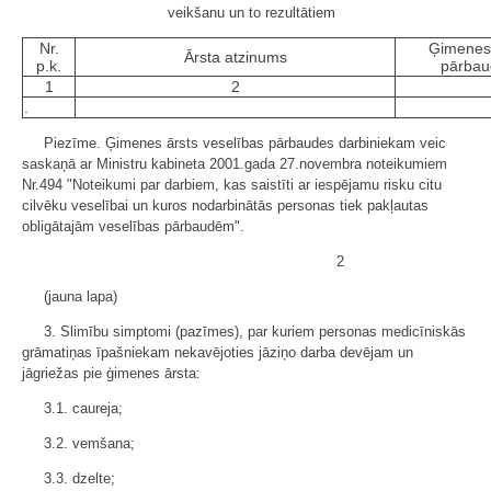
veikšanu un to rezultātiem
Nr.
Ģimenes 
Ārsta atzinums
p.k.
pārbau
1
2
.
Piezīme. Ģimenes ārsts veselības pārbaudes darbiniekam veic
saskaņā ar Ministru kabineta 2001.gada 27.novembra noteikumiem
Nr.494 "Noteikumi par darbiem, kas saistīti ar iespējamu risku citu
cilvēku veselībai un kuros nodarbinātās personas tiek pakļautas
obligātajām veselības pārbaudēm".
2
(jauna lapa)
3. Slimību simptomi (pazīmes), par kuriem personas medicīniskās
grāmatiņas īpašniekam nekavējoties jāziņo darba devējam un
jāgriežas pie ģimenes ārsta:
3.1. caureja;
3.2. vemšana;
3.3. dzelte;