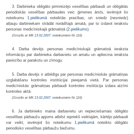
3. Darbinieka obligāto pirmreizējo veselības pārbaudi un obligātās
periodiskās veselības pārbaudes veic ģimenes ārsts, ievērojot šo
noteikumu
1.pielikumā
noteiktās prasības, un sniedz (nesniedz)
atļauju darbiniekam strādāt norādītajā amatā, par to izdarot ierakstu
personas medicīniskajā grāmatiņā (
2.pielikums
).
(Grozīts ar MK
13.02.2007.
noteikumiem Nr.116)
4. Darba devējs personas medicīniskajā grāmatiņā ieraksta
informāciju par darbinieka darbavietu un amatu un apliecina ieraksta
pareizību ar parakstu un zīmogu.
5. Darba devējs ir atbildīgs par personas medicīniskās grāmatiņas
uzglabāšanu kontroles institūcijai pieejamā vietā. Par personas
medicīniskās grāmatiņas pārbaudi kontroles institūcija izdara atzīmi
kontroles aktā.
(Grozīts ar MK
13.02.2007.
noteikumiem Nr.116)
6. Ja darbinieks maina darbavietu un nepieciešamais obligāto
veselības pārbaužu apjoms atbilst iepriekš veiktajām, kārtējo pārbaudi
var veikt, ievērojot šo noteikumu
1.pielikumā
noteikto obligāto
periodisko veselības pārbaužu biežumu.