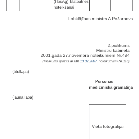
(HbsAg) klātbūtnes
noteikšanai
Labklājības ministrs A.Požarnovs
2.pielikums
Ministru kabineta
2001.gada 27.novembra noteikumiem Nr.494
(Pielikums grozīts ar MK
13.02.2007.
noteikumiem Nr.116)
(titullapa)
Personas
medicīniskā grāmatiņa
(jauna lapa)
Vieta fotogrāfijai