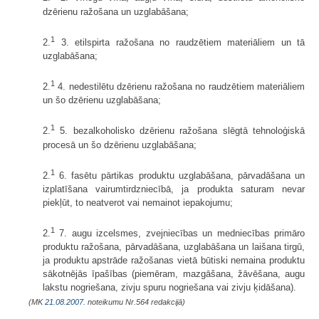
dzērienu ražošana un uzglabāšana;
1
2.
3. etilspirta ražošana no raudzētiem materiāliem un tā
uzglabāšana;
1
2.
4. nedestilētu dzērienu ražošana no raudzētiem materiāliem
un šo dzērienu uzglabāšana;
1
2.
5. bezalkoholisko dzērienu ražošana slēgtā tehnoloģiskā
procesā un šo dzērienu uzglabāšana;
1
2.
6. fasētu pārtikas produktu uzglabāšana, pārvadāšana un
izplatīšana vairumtirdzniecībā, ja produkta saturam nevar
piekļūt, to neatverot vai nemainot iepakojumu;
1
2.
7. augu izcelsmes, zvejniecības un medniecības primāro
produktu ražošana, pārvadāšana, uzglabāšana un laišana tirgū,
ja produktu apstrāde ražošanas vietā būtiski nemaina produktu
sākotnējās īpašības (piemēram, mazgāšana, žāvēšana, augu
lakstu nogriešana, zivju spuru nogriešana vai zivju ķidāšana).
(MK
21.08.2007.
noteikumu Nr.564 redakcijā)