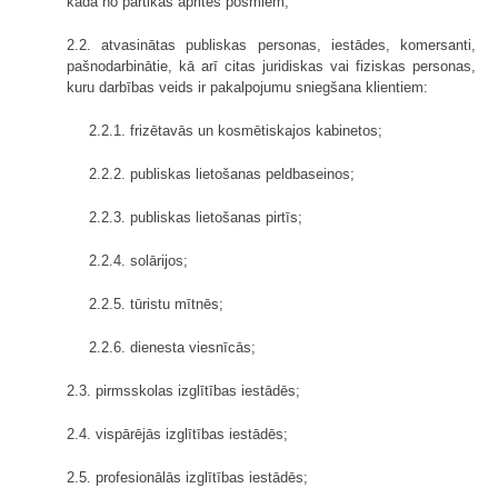
kādā no pārtikas aprites posmiem;
2.2. atvasinātas publiskas personas, iestādes, komersanti,
pašnodarbinātie, kā arī citas juridiskas vai fiziskas personas,
kuru darbības veids ir pakalpojumu sniegšana klientiem:
2.2.1. frizētavās un kosmētiskajos kabinetos;
2.2.2. publiskas lietošanas peldbaseinos;
2.2.3. publiskas lietošanas pirtīs;
2.2.4. solārijos;
2.2.5. tūristu mītnēs;
2.2.6. dienesta viesnīcās;
2.3. pirmsskolas izglītības iestādēs;
2.4. vispārējās izglītības iestādēs;
2.5. profesionālās izglītības iestādēs;