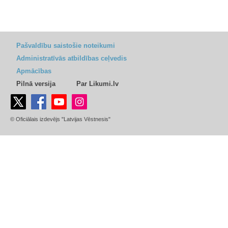
Pašvaldību saistošie noteikumi
Administratīvās atbildības ceļvedis
Apmācības
Pilnā versija
Par Likumi.lv
© Oficiālais izdevējs "Latvijas Vēstnesis"