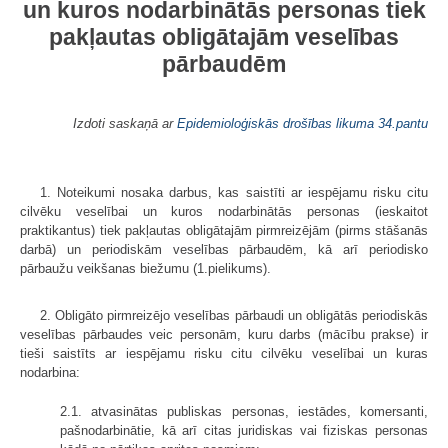
un kuros nodarbinātās personas tiek
pakļautas obligātajām veselības
pārbaudēm
Izdoti saskaņā ar
Epidemioloģiskās drošības likuma
34.pantu
1. Noteikumi nosaka darbus, kas saistīti ar iespējamu risku citu
cilvēku veselībai un kuros nodarbinātās personas (ieskaitot
praktikantus) tiek pakļautas obligātajām pirmreizējām (pirms stāšanās
darbā) un periodiskām veselības pārbaudēm, kā arī periodisko
pārbaužu veikšanas biežumu (1.pielikums).
2. Obligāto pirmreizējo veselības pārbaudi un obligātās periodiskās
veselības pārbaudes veic personām, kuru darbs (mācību prakse) ir
tieši saistīts ar iespējamu risku citu cilvēku veselībai un kuras
nodarbina:
2.1. atvasinātas publiskas personas, iestādes, komersanti,
pašnodarbinātie, kā arī citas juridiskas vai fiziskas personas