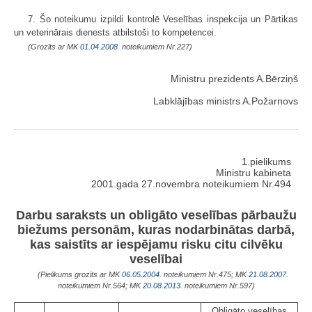
7. Šo noteikumu izpildi kontrolē Veselības inspekcija un Pārtikas
un veterinārais dienests atbilstoši to kompetencei.
(Grozīts ar MK
01.04.2008.
noteikumiem Nr.227)
Ministru prezidents A.Bērziņš
Labklājības ministrs A.Požarnovs
1.pielikums
Ministru kabineta
2001.gada 27.novembra noteikumiem Nr.494
Darbu saraksts un obligāto veselības pārbaužu
biežums personām, kuras nodarbinātas darbā,
kas saistīts ar iespējamu risku citu cilvēku
veselībai
(Pielikums grozīts ar MK
06.05.2004.
noteikumiem Nr.475; MK
21.08.2007.
noteikumiem Nr.564; MK
20.08.2013.
noteikumiem Nr.597)
Obligāto veselības