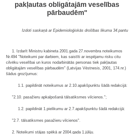
pakļautas obligātajām veselības
pārbaudēm"
Izdoti saskaņā ar Epidemioloģiskās drošības likuma 34.pantu
1. Izdarīt Ministru kabineta 2001.gada 27.novembra noteikumos
Nr.494 "Noteikumi par darbiem, kas saistīti ar iespējamu risku citu
cilvēku veselībai un kuros nodarbinātās personas tiek pakļautas
obligātajām veselības pārbaudēm" (Latvijas Vēstnesis, 2001, 174.nr.)
šādus grozījumus:
1.1. papildināt noteikumus ar 2.10.apakšpunktu šādā redakcijā:
"2.10. pasažieru apkalpošanā tālsatiksmes vilcienos.";
1.2. papildināt 1.pielikumu ar 2.7.apakšpunktu šādā redakcijā:
"2.7. tālsatiksmes pasažieru vilcienos".
2. Noteikumi stājas spēkā ar 2004.gada 1.jūliju.