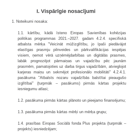
I. Vispārīgie nosacījumi
1. Noteikumi nosaka:
1.1. kārtību, kādā īsteno Eiropas Savienības kohēzijas
politikas programmas 2021.–2027. gadam 4.2.4. specifiskā
atbalsta mērķa "Veicināt mūžizglītību, jo īpaši piedāvājot
elastīgas prasmju pilnveides un pārkvalifikācijas iespējas
visiem, ņemot vērā uzņēmējdarbības un digitālās prasmes,
labāk prognozējot pārmaiņas un vajadzību pēc jaunām
prasmēm, pamatojoties uz darba tirgus vajadzībām, atvieglojot
karjeras maiņu un sekmējot profesionālo mobilitāti" 4.2.4.1.
pasākuma "Atbalsts nozaru vajadzībās balstītai pieaugušo
izglītībai" (turpmāk – pasākums) pirmās kārtas projektu
iesniegumu atlasi;
1.2. pasākuma pirmās kārtas plānoto un pieejamo finansējumu;
1.3. pasākuma pirmās kārtas mērķi un mērķa grupu;
1.4. prasības Eiropas Sociālā fonda Plus projekta (turpmāk –
projekts) iesniedzējam;