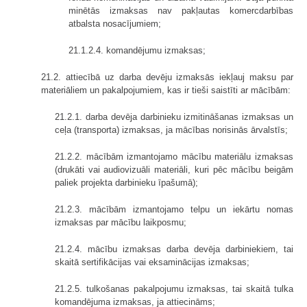
minētās izmaksas nav pakļautas komercdarbības
atbalsta nosacījumiem;
21.1.2.4. komandējumu izmaksas;
21.2. attiecībā uz darba devēju izmaksās iekļauj maksu par
materiāliem un pakalpojumiem, kas ir tieši saistīti ar mācībām:
21.2.1. darba devēja darbinieku izmitināšanas izmaksas un
ceļa (transporta) izmaksas, ja mācības norisinās ārvalstīs;
21.2.2. mācībām izmantojamo mācību materiālu izmaksas
(drukāti vai audiovizuāli materiāli, kuri pēc mācību beigām
paliek projekta darbinieku īpašumā);
21.2.3. mācībām izmantojamo telpu un iekārtu nomas
izmaksas par mācību laikposmu;
21.2.4. mācību izmaksas darba devēja darbiniekiem, tai
skaitā sertifikācijas vai eksaminācijas izmaksas;
21.2.5. tulkošanas pakalpojumu izmaksas, tai skaitā tulka
komandējuma izmaksas, ja attiecināms;