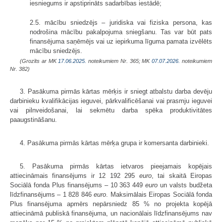
iesniegums ir apstiprināts sadarbības iestādē;
2.5. mācību sniedzējs – juridiska vai fiziska persona, kas
nodrošina mācību pakalpojuma sniegšanu. Tas var būt pats
finansējuma saņēmējs vai uz iepirkuma līguma pamata izvēlēts
mācību sniedzējs.
(Grozīts ar MK
17.06.2025.
noteikumiem Nr. 365; MK
07.07.2026.
noteikumiem
Nr. 382)
3. Pasākuma pirmās kārtas mērķis ir sniegt atbalstu darba devēju
darbinieku kvalifikācijas ieguvei, pārkvalificēšanai vai prasmju ieguvei
vai pilnveidošanai, lai sekmētu darba spēka produktivitātes
paaugstināšanu.
4. Pasākuma pirmās kārtas mērķa grupa ir komersanta darbinieki.
5. Pasākuma pirmās kārtas ietvaros pieejamais kopējais
attiecināmais finansējums ir 12 192 295
euro
, tai skaitā Eiropas
Sociālā fonda Plus finansējums – 10 363 449
euro
un valsts budžeta
līdzfinansējums – 1 828 846
euro
. Maksimālais Eiropas Sociālā fonda
Plus finansējuma apmērs nepārsniedz 85 % no projekta kopējā
attiecināmā publiskā finansējuma, un nacionālais līdzfinansējums nav