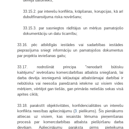
devēja darbinieks;
33.15.2. par interešu konflikta, krāpšanas, korupcijas, kā arī
dubultfinansējuma riska novēršanu;
33.15.3. par sasniegtos rādītājus un mērķus pamatojošo
dokumentāciju un datu ticamību;
33.16. pēc atbildīgās iestādes vai sadarbības iestādes
pieprasījuma sniegt informāciju un pamatojošos dokumentus
par projekta ieviešanas gaitu;
33.17. nodrošināt principa "nenodarīt būtisku
kaitējumu" ievērošanu komercdarbības atbalsta sniegšanā, lai
darba devēja iesniegumā iekļautajai atbalstāmajai darbībai ir
nebūtiska vai neesoša paredzamā ietekme uz visiem vides
mērķiem, vērtējot gan tiešās, gan primārās netiešās sekas visā
aprites ciklā;
33.18. parakstīt objektivitātes, konfidencialitātes un interešu
konflikta neesības apliecinājumu (
3.
pielikums). Šis pienākums
attiecas uz visiem, kas iesaistās lēmuma pieņemšanas
procesā par komercdarbības atbalsta piešķiršanu darba
devējam. Apliecinājumu paraksta pirms pieteikuma