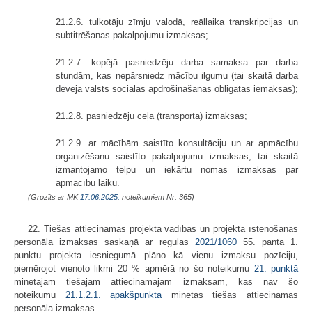
21.2.6. tulkotāju zīmju valodā, reāllaika transkripcijas un
subtitrēšanas pakalpojumu izmaksas;
21.2.7. kopējā pasniedzēju darba samaksa par darba
stundām, kas nepārsniedz mācību ilgumu (tai skaitā darba
devēja valsts sociālās apdrošināšanas obligātās iemaksas);
21.2.8. pasniedzēju ceļa (transporta) izmaksas;
21.2.9. ar mācībām saistīto konsultāciju un ar apmācību
organizēšanu saistīto pakalpojumu izmaksas, tai skaitā
izmantojamo telpu un iekārtu nomas izmaksas par
apmācību laiku.
(Grozīts ar MK
17.06.2025.
noteikumiem Nr. 365)
22. Tiešās attiecināmās projekta vadības un projekta īstenošanas
personāla izmaksas saskaņā ar regulas
2021/1060
55. panta 1.
punktu projekta iesniegumā plāno kā vienu izmaksu pozīciju,
piemērojot vienoto likmi 20 % apmērā no šo noteikumu
21. punktā
minētajām tiešajām attiecināmajām izmaksām, kas nav šo
noteikumu
21.1.2.1. apakšpunktā
minētās tiešās attiecināmās
personāla izmaksas.