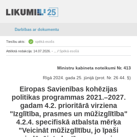
Darbības ar dokumentu
Tiesību akts:
spēkā esošs
Attēlotā redakcija: 14.07.2026. - ... /
Spēkā esošā
Ministru kabineta noteikumi Nr. 413
Rīgā 2024. gada 25. jūnijā (prot. Nr. 26 44. §)
Eiropas Savienības kohēzijas
politikas programmas 2021.–2027.
gadam 4.2. prioritārā virziena
"Izglītība, prasmes un mūžizglītība"
4.2.4. specifiskā atbalsta mērķa
"Veicināt mūžizglītību, jo īpaši