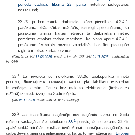
perioda vadības likuma 22. pantā
noteiktie izslēgšanas
nosacījumi;
33.26. ja komersanta darbinieks plāno piedalīties 4.2.4.1.
pasākuma otrās kārtas mācībās, iesniegt apliecinājumu, ka
pasākuma pirmās kārtas ietvaros tā darbiniekam netiek
paredzēts atbalsts tādām mācībām, ko plāno apgūt 4.2.4.1.
pasākuma "Atbalsts nozaru vajadzībās balstītai pieaugušo
izglītībai" otrās kārtas ietvaros.
(Grozīts ar MK
17.06.2025.
noteikumiem Nr. 365; MK
04.11.2025.
noteikumiem
Nr. 644)
1
33.
Lai ievērotu šo noteikumu 33.25. apakšpunktā minēto
prasību, finansējuma saņēmējs vēršas pie Iekšlietu ministrijas
Informācijas centra. Centrs bez maksas elektroniski (tiešsaistes
režīmā) izsniedz izziņu no Sodu reģistra.
(MK
04.11.2025.
noteikumu Nr. 644 redakcijā)
2
33.
Ja finansējuma saņēmējs nav saņēmis izziņu no Sodu
1
reģistra saskaņā ar šo noteikumu
33.
punktu, šo noteikumu 33.25.
apakšpunktā minētās prasības ievērošanai finansējuma saņēmējs no
darba devēja pieprasa apliecinājumu, ka uz to nav attiecināmi
Eiropas