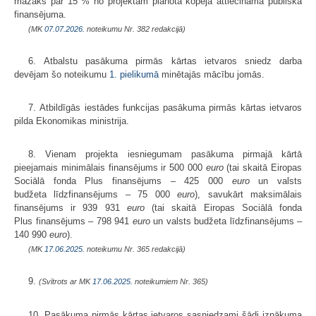
mazāks par 15 % no projektam plānotā kopējā attiecināmā publiskā
finansējuma.
(MK
07.07.2026.
noteikumu Nr. 382 redakcijā)
6. Atbalstu pasākuma pirmās kārtas ietvaros sniedz darba
devējam šo noteikumu
1. pielikumā
minētajās mācību jomās.
7. Atbildīgās iestādes funkcijas pasākuma pirmās kārtas ietvaros
pilda Ekonomikas ministrija.
8. Vienam projekta iesniegumam pasākuma pirmajā kārtā
pieejamais minimālais finansējums ir 500 000
euro
(tai skaitā Eiropas
Sociālā fonda Plus finansējums – 425 000
euro
un valsts
budžeta līdzfinansējums – 75 000
euro
), savukārt maksimālais
finansējums ir 939 931
euro
(tai skaitā Eiropas Sociālā fonda
Plus finansējums – 798 941
euro
un valsts budžeta līdzfinansējums –
140 990
euro
).
(MK
17.06.2025.
noteikumu Nr. 365 redakcijā)
9.
(Svītrots ar MK
17.06.2025.
noteikumiem Nr. 365)
10. Pasākuma pirmās kārtas ietvaros sasniedzami šādi iznākuma