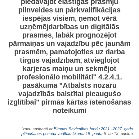
piedāvājot elastīgas prasmju
pilnveides un pārkvalifikācijas
iespējas visiem, ņemot vērā
uzņēmējdarbības un digitālās
prasmes, labāk prognozējot
pārmaiņas un vajadzību pēc jaunām
prasmēm, pamatojoties uz darba
tirgus vajadzībām, atvieglojot
karjeras maiņu un sekmējot
profesionālo mobilitāti" 4.2.4.1.
pasākuma "Atbalsts nozaru
vajadzībās balstītai pieaugušo
izglītībai" pirmās kārtas īstenošanas
noteikumi
Izdoti saskaņā ar
Eiropas Savienības fondu 2021.–2027. gada
plānošanas perioda vadības likuma 19. panta
6. un 13. punktu