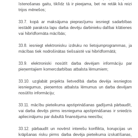
īstenošanas gaitu, tiklīdz tā ir pieejama, bet ne retāk kā reizi
trijos mēnešos;
33.7. kopā ar maksājuma pieprasījumu iesniegt sadarbības
iestādē paraksta lapu darba devēju darbinieku dalībai klātienes
vai hibrīdformāta mācībās;
33.8. iesniegt elektronisku izdruku no lietojumprogrammas, ja
mācības tiek nodrošinātas tiešsaistē vai hibrīdformātā;
33.9. elektroniski nosūtīt darba devējam informāciju par
pieņemtajiem komercdarbības atbalsta lēmumiem;
33.10. uzglabāt projekta lietvedībā darba devēja iesniegtos
iesniegumus, pieņemtos atbalsta lēmumus un darba devējam
nosūtīto informāciju;
33.11. mācību pieteikuma apstiprināšanas gadījumā pārbaudīt,
vai darba devējs pirms iesnieguma apstiprināšanas ir sniedzis
apliecinājumu par dubultā finansējuma neesību;
33.12. pārbaudīt un novērst interešu konflikta, korupcijas un
krāpšanas risku pirms darba devēja pieteikuma izskatīšanas,