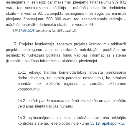
iesniegums ir iesniegts par maksimāli pieejamo finansējumu 939 931
euro
, tad sasniedzamais rādītājs – mācībās iesaistīto darbinieku
skaits – ir vismaz 92. Ja projekta iesniegums ir iesniegts par minimāli
pieejamo finansējumu 500 000
euro
, tad sasniedzamais rādītājs –
mācībās iesaistīto darbinieku skaits – ir vismaz 49.
(MK
17.06.2025.
noteikumu Nr. 365 redakcijā)
15. Projekta iesniedzējs sagatavo projekta iesniegumu atbilstoši
projektu iesniegumu atlases nolikumā noteiktajām prasībām un
iesniedz to Kohēzijas politikas fondu vadības informācijas sistēmā
(turpmāk – vadības informācijas sistēma), pievienojot:
15.1. iekšējo kārtību komercdarbības atbalsta piešķiršanai
darba devējam, tai skaitā paredzot nosacījumu, ka atbalsts
prioritāri tiek piešķirts reģionos ar zemāku iekšzemes
kopproduktu;
15.2. norādi par
de minimis
sistēmā izveidotās un apstiprinātās
veidlapas identifikācijas numuru;
15.3. apliecinājumu, ka tiks izstrādāta atbilstoša iekšējās
kontroles sistēma, ievērojot šo noteikumu
33.19. apakšpunktu
.