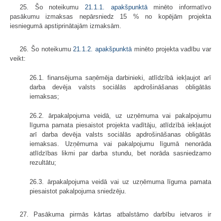
25. Šo noteikumu
21.1.1. apakšpunktā
minēto informatīvo
pasākumu izmaksas nepārsniedz 15 % no kopējām projekta
iesniegumā apstiprinātajām izmaksām.
26. Šo noteikumu
21.1.2. apakšpunktā
minēto projekta vadību var
veikt:
26.1. finansējuma saņēmēja darbinieki, atlīdzībā iekļaujot arī
darba devēja valsts sociālās apdrošināšanas obligātās
iemaksas;
26.2. ārpakalpojuma veidā, uz uzņēmuma vai pakalpojumu
līguma pamata piesaistot projekta vadītāju, atlīdzībā iekļaujot
arī darba devēja valsts sociālās apdrošināšanas obligātās
iemaksas. Uzņēmuma vai pakalpojumu līgumā nenorāda
atlīdzības likmi par darba stundu, bet norāda sasniedzamo
rezultātu;
26.3. ārpakalpojuma veidā vai uz uzņēmuma līguma pamata
piesaistot pakalpojuma sniedzēju.
27. Pasākuma pirmās kārtas atbalstāmo darbību ietvaros ir