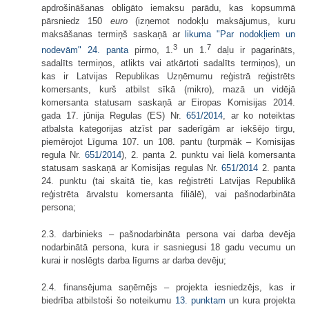
apdrošināšanas obligāto iemaksu parādu, kas kopsummā
pārsniedz 150
euro
(izņemot nodokļu maksājumus, kuru
maksāšanas termiņš saskaņā ar
likuma "Par nodokļiem un
3
7
nodevām" 24. panta
pirmo, 1.
un 1.
daļu ir pagarināts,
sadalīts termiņos, atlikts vai atkārtoti sadalīts termiņos), un
kas ir Latvijas Republikas Uzņēmumu reģistrā reģistrēts
komersants, kurš atbilst sīkā (mikro), mazā un vidējā
komersanta statusam saskaņā ar Eiropas Komisijas 2014.
gada 17. jūnija Regulas (ES) Nr.
651/2014
, ar ko noteiktas
atbalsta kategorijas atzīst par saderīgām ar iekšējo tirgu,
piemērojot Līguma 107. un 108. pantu (turpmāk – Komisijas
regula Nr.
651/2014
), 2. panta 2. punktu vai lielā komersanta
statusam saskaņā ar Komisijas regulas Nr.
651/2014
2. panta
24. punktu (tai skaitā tie, kas reģistrēti Latvijas Republikā
reģistrēta ārvalstu komersanta filiālē), vai pašnodarbināta
persona;
2.3. darbinieks – pašnodarbināta persona vai darba devēja
nodarbinātā persona, kura ir sasniegusi 18 gadu vecumu un
kurai ir noslēgts darba līgums ar darba devēju;
2.4. finansējuma saņēmējs – projekta iesniedzējs, kas ir
biedrība atbilstoši šo noteikumu
13. punktam
un kura projekta