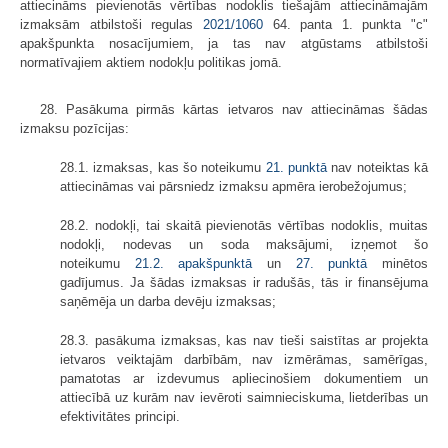
attiecināms pievienotās vērtības nodoklis tiešajām attiecināmajām
izmaksām atbilstoši regulas
2021/1060
64. panta 1. punkta "c"
apakšpunkta nosacījumiem, ja tas nav atgūstams atbilstoši
normatīvajiem aktiem nodokļu politikas jomā.
28. Pasākuma pirmās kārtas ietvaros nav attiecināmas šādas
izmaksu pozīcijas:
28.1. izmaksas, kas šo noteikumu
21. punktā
nav noteiktas kā
attiecināmas vai pārsniedz izmaksu apmēra ierobežojumus;
28.2. nodokļi, tai skaitā pievienotās vērtības nodoklis, muitas
nodokļi, nodevas un soda maksājumi, izņemot šo
noteikumu
21.2. apakšpunktā
un
27.
punktā
minētos
gadījumus. Ja šādas izmaksas ir radušās, tās ir finansējuma
saņēmēja un darba devēju izmaksas;
28.3. pasākuma izmaksas, kas nav tieši saistītas ar projekta
ietvaros veiktajām darbībām, nav izmērāmas, samērīgas,
pamatotas ar izdevumus apliecinošiem dokumentiem un
attiecībā uz kurām nav ievēroti saimnieciskuma, lietderības un
efektivitātes principi.