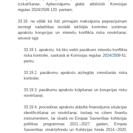
izskatīšanas. Apliecinājumu glabā atbilstoši Komisijas
regulas 2024/2509 133. pantam;
33.19. ne vēlāk kā līdz pirmajam maksājuma pieprasījumam
iesniegt sadarbības iestādē iekšējās kontroles sistēmas
aprakstu korupcijas un interešu konflikta riska novēršanai,
ietverot tajā:
33.19.1. aprakstu, kā tiks veikti pasākumi interešu konflikta
riska kontrolei, saskaņā ar Komisijas regulas
2024/2509
61.
pantu;
33.19.2. pasākumu aprakstu aizliegtās vienošanās riska
kontrolei;
33.19.3. pasākumu aprakstu krāpšanas un korupcijas risku
novēršanai;
33.19.4. procedūras aprakstu dubultā finansējuma situācijas
identificēšanai un novēršanai, tostarp no citiem finanšu
instrumentiem, tai skaitā no Eiropas Savienības kohēzijas
politikas programmas 2021.–2027. gadam, Eiropas
Savienības struktūrfondu un Kohēzijas fonda 2014.–2020.