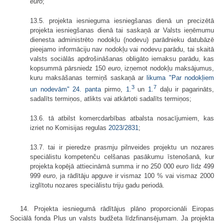
euro
;
13.5. projekta iesnieguma iesniegšanas dienā un precizētā
projekta iesniegšanas dienā tai saskaņā ar Valsts ieņēmumu
dienesta administrēto nodokļu (nodevu) parādnieku datubāzē
pieejamo informāciju nav nodokļu vai nodevu parādu, tai skaitā
valsts sociālās apdrošināšanas obligāto iemaksu parādu, kas
kopsummā pārsniedz 150
euro
, izņemot nodokļu maksājumus,
kuru maksāšanas termiņš saskaņā ar
likuma "Par nodokļiem
3
7
un nodevām" 24. panta
pirmo,
1.
un
1.
daļu ir pagarināts,
sadalīts termiņos, atlikts vai atkārtoti sadalīts termiņos;
13.6. tā atbilst komercdarbības atbalsta nosacījumiem, kas
izriet no Komisijas regulas
2023/2831
;
13.7. tai ir pieredze prasmju pilnveides projektu un nozares
speciālistu kompetenču celšanas pasākumu īstenošanā, kur
projekta kopējā attiecināmā summa ir no 250 000
euro
līdz 499
999
euro
, ja rādītāju apguve ir vismaz 100 % vai vismaz 2000
izglītotu nozares speciālistu triju gadu periodā.
14. Projekta iesniegumā rādītājus plāno proporcionāli Eiropas
Sociālā fonda Plus un valsts budžeta līdzfinansējumam. Ja projekta