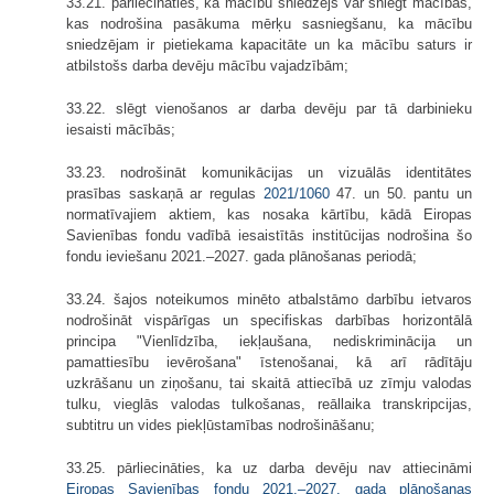
33.21. pārliecināties, ka mācību sniedzējs var sniegt mācības,
kas nodrošina pasākuma mērķu sasniegšanu, ka mācību
sniedzējam ir pietiekama kapacitāte un ka mācību saturs ir
atbilstošs darba devēju mācību vajadzībām;
33.22. slēgt vienošanos ar darba devēju par tā darbinieku
iesaisti mācībās;
33.23. nodrošināt komunikācijas un vizuālās identitātes
prasības saskaņā ar regulas
2021/1060
47. un 50. pantu un
normatīvajiem aktiem, kas nosaka kārtību, kādā Eiropas
Savienības fondu vadībā iesaistītās institūcijas nodrošina šo
fondu ieviešanu 2021.–2027. gada plānošanas periodā;
33.24. šajos noteikumos minēto atbalstāmo darbību ietvaros
nodrošināt vispārīgas un specifiskas darbības horizontālā
principa "Vienlīdzība, iekļaušana, nediskriminācija un
pamattiesību ievērošana" īstenošanai, kā arī rādītāju
uzkrāšanu un ziņošanu, tai skaitā attiecībā uz zīmju valodas
tulku, vieglās valodas tulkošanas, reāllaika transkripcijas,
subtitru un vides piekļūstamības nodrošināšanu;
33.25. pārliecināties, ka uz darba devēju nav attiecināmi
Eiropas Savienības fondu 2021.–2027. gada plānošanas