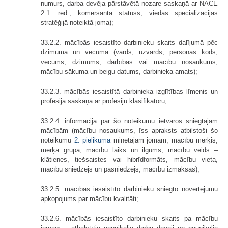
numurs, darba devēja pārstāvētā nozare saskaņā ar NACE
2.1. red., komersanta statuss, viedās specializācijas
stratēģijā noteiktā joma);
33.2.2. mācībās iesaistīto darbinieku skaits dalījumā pēc
dzimuma un vecuma (vārds, uzvārds, personas kods,
vecums, dzimums, darbības vai mācību nosaukums,
mācību sākuma un beigu datums, darbinieka amats);
33.2.3. mācībās iesaistītā darbinieka izglītības līmenis un
profesija saskaņā ar profesiju klasifikatoru;
33.2.4. informācija par šo noteikumu ietvaros sniegtajām
mācībām (mācību nosaukums, īss apraksts atbilstoši šo
noteikumu
2. pielikumā
minētajām jomām, mācību mērķis,
mērķa grupa, mācību laiks un ilgums, mācību veids –
klātienes, tiešsaistes vai hibrīdformāts, mācību vieta,
mācību sniedzējs un pasniedzējs, mācību izmaksas);
33.2.5. mācībās iesaistīto darbinieku sniegto novērtējumu
apkopojums par mācību kvalitāti;
33.2.6. mācībās iesaistīto darbinieku skaits pa mācību