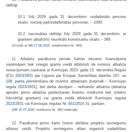
rādītāji:
10.1. līdz 2029. gada 31. decembrim: nodarbināto personu
skaits, tostarp pašnodarbinātas personas, – 1000;
10.2. nacionālais rādītājs līdz 2029. gada 31. decembrim: ar
grantiem atbalstīto neunikālo komersantu skaits – 389.
(Grozīts ar MK
17.06.2025.
noteikumiem Nr. 365)
11. Atbalsts pasākuma pirmās kārtas ietvaros finansējuma
saņēmējam tiek sniegts granta veidā atbilstoši
de minimis
atbalsta
nosacījumiem saskaņā ar Komisijas 2023. gada 13. decembra Regulu
(ES)
2023/2831
par Līguma par Eiropas Savienības darbību
107.
un
108. panta
piemērošanu
de minimis
atbalstam (turpmāk – Komisijas
regula
2023/2831
), bet darba devējam – nefinanšu atbalsta (atbalsta
apmērs pirms atbalsta piešķiršanas finanšu izteiksmē tiek izteikts
līdzvērtīgi grantam) vai granta veidā atbilstoši Komisijas regulai
2023/2831
vai Komisijas regulas Nr.
651/2014
31. pantam.
(MK
07.07.2026.
noteikumu Nr. 382 redakcijā)
12. Pasākuma pirmo kārtu īsteno atklātas projektu iesniegumu
atlases veidā. Projektu iesniegumu atlasi organizē sadarbības