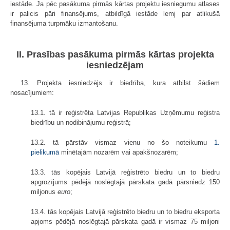
iestāde. Ja pēc pasākuma pirmās kārtas projektu iesniegumu atlases
ir palicis pāri finansējums, atbildīgā iestāde lemj par atlikušā
finansējuma turpmāku izmantošanu.
II. Prasības pasākuma pirmās kārtas projekta
iesniedzējam
13. Projekta iesniedzējs ir biedrība, kura atbilst šādiem
nosacījumiem:
13.1. tā ir reģistrēta Latvijas Republikas Uzņēmumu reģistra
biedrību un nodibinājumu reģistrā;
13.2. tā pārstāv vismaz vienu no šo noteikumu
1.
pielikumā
minētajām nozarēm vai apakšnozarēm;
13.3. tās kopējais Latvijā reģistrēto biedru un to biedru
apgrozījums pēdējā noslēgtajā pārskata gadā pārsniedz 150
miljonus
euro
;
13.4. tās kopējais Latvijā reģistrēto biedru un to biedru eksporta
apjoms pēdējā noslēgtajā pārskata gadā ir vismaz 75 miljoni