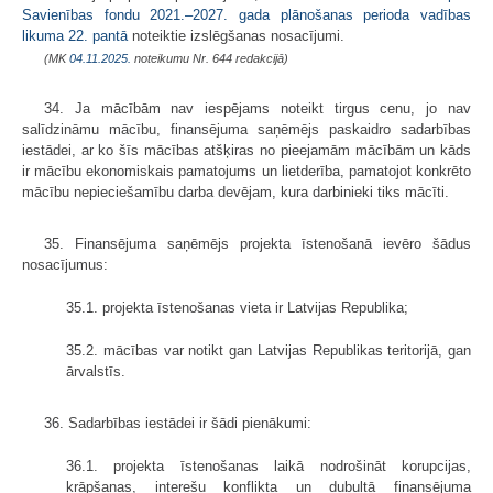
Savienības fondu 2021.–2027. gada plānošanas perioda vadības
likuma
22. pantā
noteiktie izslēgšanas nosacījumi.
(MK
04.11.2025.
noteikumu Nr. 644 redakcijā)
34. Ja mācībām nav iespējams noteikt tirgus cenu, jo nav
salīdzināmu mācību, finansējuma saņēmējs paskaidro sadarbības
iestādei, ar ko šīs mācības atšķiras no pieejamām mācībām un kāds
ir mācību ekonomiskais pamatojums un lietderība, pamatojot konkrēto
mācību nepieciešamību darba devējam, kura darbinieki tiks mācīti.
35. Finansējuma saņēmējs projekta īstenošanā ievēro šādus
nosacījumus:
35.1. projekta īstenošanas vieta ir Latvijas Republika;
35.2. mācības var notikt gan Latvijas Republikas teritorijā, gan
ārvalstīs.
36. Sadarbības iestādei ir šādi pienākumi:
36.1. projekta īstenošanas laikā nodrošināt korupcijas,
krāpšanas, interešu konflikta un dubultā finansējuma