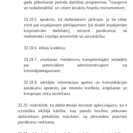
gada plānošanas perioda darbības programmas "Izaugsme
un nodarbinātība" un citiem ārvalstu finanšu instrumentiem;
33.19.5. aprakstu, kā darbiniekiem jārīkojas, ja tie vēlas
ziņot par iespējamiem pārkāpumiem (tai skaitā iespējamām
korporatīvām darbībām), ietverot pasākumus, lai
nodrošinātu ziņotāja anonimitāti un aizsardzību;
33.19.6. ētikas kodeksu;
33.19.7. ziņošanas mehānismu kompetentajām iestādēm
par potenciāliem administratīvajiem vai
kriminālpārkāpumiem;
33.19.8. iekšējās informācijas aprites un komunikācijas
pasākumu aprakstu par interešu konflikta, krāpšanas un
korupcijas riska novēršanu;
33.20. nodrošināt, ka darba devējs iesniedz apliecinājumu, ka ir
izstrādāta iekšējā kārtība, kas paredz tiesības jebkuram
darbiniekam pieteikties mācībām, lai pilnveidotu prasmes
pienākumu veikšanai;