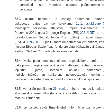
jomām – atbalstītie neunikālie darba devēji un neunikālie
darbinieki, tostarp mācībās iesaistītās pašnodarbinātās
personas;
33.3. uzkrāt, uzskaitīt un iesniegt sadarbības iestādē
apkopotus datus par šo noteikumu
10.1. apakšpunktā
minētajām personām atbilstoši Eiropas Parlamenta un
Padomes 2021. gada 24. jūnija Regulas (ES)
2021/1057
, ar ko
izveido Eiropas Sociālo fondu Plus (ESF+) un atceļ Regulu
(ES) Nr.
1296/2013
, I pielikumam un normatīvajiem aktiem, kas
nosaka Eiropas Savienības fondu projektu pārbaužu veikšanas
kārtību 2021.–2027. gada plānošanas periodā;
33.4. veikt pasākuma īstenošanai nepieciešamo preču un
pakalpojumu iegādi saskaņā ar normatīvajiem aktiem publisko
iepirkumu jomā, īstenojot atklātu, pārredzamu,
nediskriminējošu un konkurenci neierobežojošu iepirkuma
procedūru un vērtējot iespēju veikt sociāli atbildīgu iepirkumu;
33.5. vērtēt šo noteikumu
21.
punktā
minēto mācību izmaksu
ekonomisko pamatotību (tai skaitā atbilstību tirgus cenām) un
mācību lietderību;
33.6. aktualizēt savā tīmekļvietnē informāciju par projekta