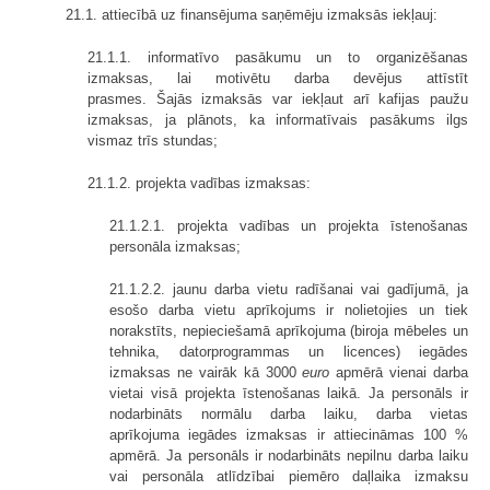
21.1. attiecībā uz finansējuma saņēmēju izmaksās iekļauj:
21.1.1. informatīvo pasākumu un to organizēšanas
izmaksas, lai motivētu darba devējus attīstīt
prasmes. Šajās izmaksās var iekļaut arī kafijas paužu
izmaksas, ja plānots, ka informatīvais pasākums ilgs
vismaz trīs stundas;
21.1.2. projekta vadības izmaksas:
21.1.2.1. projekta vadības un projekta īstenošanas
personāla izmaksas;
21.1.2.2. jaunu darba vietu radīšanai vai gadījumā, ja
esošo darba vietu aprīkojums ir nolietojies un tiek
norakstīts, nepieciešamā aprīkojuma (biroja mēbeles un
tehnika, datorprogrammas un licences) iegādes
izmaksas ne vairāk kā 3000
euro
apmērā vienai darba
vietai visā projekta īstenošanas laikā. Ja personāls ir
nodarbināts normālu darba laiku, darba vietas
aprīkojuma iegādes izmaksas ir attiecināmas 100 %
apmērā. Ja personāls ir nodarbināts nepilnu darba laiku
vai personāla atlīdzībai piemēro daļlaika izmaksu