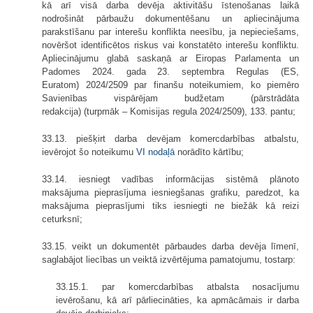
kā arī visā darba devēja aktivitāšu īstenošanas laikā
nodrošināt pārbaužu dokumentēšanu un apliecinājuma
parakstīšanu par interešu konflikta neesību, ja nepieciešams,
novēršot identificētos riskus vai konstatēto interešu konfliktu.
Apliecinājumu glabā saskaņā ar Eiropas Parlamenta un
Padomes 2024. gada 23. septembra Regulas (ES,
Euratom) 2024/2509 par finanšu noteikumiem, ko piemēro
Savienības vispārējam budžetam (pārstrādāta
redakcija) (turpmāk – Komisijas regula 2024/2509), 133. pantu;
33.13. piešķirt darba devējam komercdarbības atbalstu,
ievērojot šo noteikumu
VI nodaļā
norādīto kārtību;
33.14. iesniegt vadības informācijas sistēmā plānoto
maksājuma pieprasījuma iesniegšanas grafiku, paredzot, ka
maksājuma pieprasījumi tiks iesniegti ne biežāk kā reizi
ceturksnī;
33.15. veikt un dokumentēt pārbaudes darba devēja līmenī,
saglabājot liecības un veiktā izvērtējuma pamatojumu, tostarp:
33.15.1. par komercdarbības atbalsta nosacījumu
ievērošanu, kā arī pārliecināties, ka apmācāmais ir darba