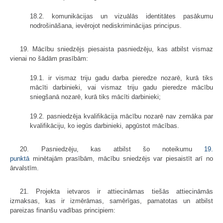
18.2. komunikācijas un vizuālās identitātes pasākumu
nodrošināšana, ievērojot nediskriminācijas principus.
19. Mācību sniedzējs piesaista pasniedzēju, kas atbilst vismaz
vienai no šādām prasībām:
19.1. ir vismaz triju gadu darba pieredze nozarē, kurā tiks
mācīti darbinieki, vai vismaz triju gadu pieredze mācību
sniegšanā nozarē, kurā tiks mācīti darbinieki;
19.2. pasniedzēja kvalifikācija mācību nozarē nav zemāka par
kvalifikāciju, ko iegūs darbinieki, apgūstot mācības.
20. Pasniedzēju, kas atbilst šo noteikumu
19.
punktā
minētajām prasībām, mācību sniedzējs var piesaistīt arī no
ārvalstīm.
21. Projekta ietvaros ir attiecināmas tiešās attiecināmās
izmaksas, kas ir izmērāmas, samērīgas, pamatotas un atbilst
pareizas finanšu vadības principiem: