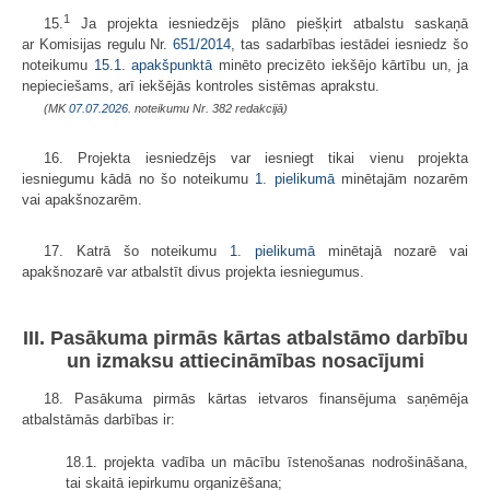
1
15.
Ja projekta iesniedzējs plāno piešķirt atbalstu saskaņā
ar Komisijas regulu Nr.
651/2014
, tas sadarbības iestādei iesniedz šo
noteikumu
15.1. apakšpunktā
minēto precizēto iekšējo kārtību un, ja
nepieciešams, arī iekšējās kontroles sistēmas aprakstu.
(MK
07.07.2026.
noteikumu Nr. 382 redakcijā)
16. Projekta iesniedzējs var iesniegt tikai vienu projekta
iesniegumu kādā no šo noteikumu
1.
pielikumā
minētajām nozarēm
vai apakšnozarēm.
17. Katrā šo noteikumu
1. pielikumā
minētajā nozarē vai
apakšnozarē var atbalstīt divus projekta iesniegumus.
III. Pasākuma pirmās kārtas atbalstāmo darbību
un izmaksu attiecināmības nosacījumi
18. Pasākuma pirmās kārtas ietvaros finansējuma saņēmēja
atbalstāmās darbības ir:
18.1. projekta vadība un mācību īstenošanas nodrošināšana,
tai skaitā iepirkumu organizēšana;