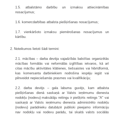
1.5. atbalstāmo darbību un izmaksu attiecināmības
nosacījumus;
1.6. komercdarbības atbalsta piešķiršanas nosacījumus;
1.7. vienkāršoto izmaksu piemērošanas nosacījumus un
kārtību.
2. Noteikumos lietoti šādi termini:
2.1. mācības – darba devēja vajadzībās balstītas organizētās
mācības formālās vai neformālās izglītības ietvaros, kā arī
citas mācību aktivitātes klātienes, tiešsaistes vai hibrīdformā,
kas komersanta darbiniekiem nodrošina iespēju iegūt vai
pilnveidot nepieciešamās prasmes vai kvalifikāciju;
2.2. darba devējs – gala labuma guvējs, kam atbalsta
piešķiršanas dienā saskaņā ar Valsts ieņēmumu dienesta
nodokļu (nodevu) maksātāju reitingu ir piešķirts reitings "A" vai
saskaņā ar Valsts ieņēmumu dienesta administrēto nodokļu
(nodevu) parādnieku datubāzē publiski pieejamo informāciju
nav nodokļu vai nodevu parādu, tai skaitā valsts sociālās