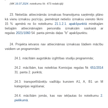
(MK
16.07.2024.
noteikumu Nr. 473 redakcijā)
23. Netiešās attiecināmās izmaksas finansējuma saņēmējs plāno
kā vienu izmaksu pozīciju, piemērojot netiešo izmaksu vienoto likmi
15 % apmērā no šo noteikumu
21.1.2.1. apakšpunktā
minētajām
tiešajām attiecināmajām personāla izmaksām saskaņā ar
regulas
2021/1060
54. panta pirmās daļas "b" apakšpunktu.
24. Projekta ietvaros nav attiecināmas izmaksas šādiem mācību
veidiem un programmām:
24.1. mācībām augstākās izglītības studiju programmās;
24.2. mācībām, kas noteiktas Komisijas regulas Nr.
651/2014
31. panta 2. punktā;
24.3. transportlīdzekļu vadītāju kursiem A1, A, B1 un M
kategorijas iegūšanai;
24.4. mācībām jomās, kas nav iekļautas šo noteikumu
2.
pielikumā
.