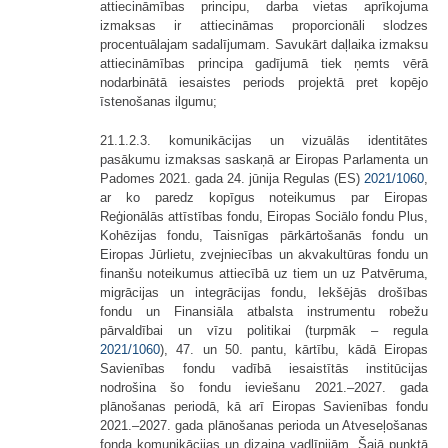
attiecināmības principu, darba vietas aprīkojuma
izmaksas ir attiecināmas proporcionāli slodzes
procentuālajam sadalījumam. Savukārt daļlaika izmaksu
attiecināmības principa gadījumā tiek ņemts vērā
nodarbinātā iesaistes periods projektā pret kopējo
īstenošanas ilgumu;
21.1.2.3. komunikācijas un vizuālās identitātes
pasākumu izmaksas saskaņā ar Eiropas Parlamenta un
Padomes 2021. gada 24. jūnija Regulas (ES)
2021/1060
,
ar ko paredz kopīgus noteikumus par Eiropas
Reģionālās attīstības fondu, Eiropas Sociālo fondu Plus,
Kohēzijas fondu, Taisnīgas pārkārtošanās fondu un
Eiropas Jūrlietu, zvejniecības un akvakultūras fondu un
finanšu noteikumus attiecībā uz tiem un uz Patvēruma,
migrācijas un integrācijas fondu, Iekšējās drošības
fondu un Finansiāla atbalsta instrumentu robežu
pārvaldībai un vīzu politikai (turpmāk – regula
2021/1060
), 47. un 50. pantu, kārtību, kādā Eiropas
Savienības fondu vadībā iesaistītās institūcijas
nodrošina šo fondu ieviešanu 2021.–2027. gada
plānošanas periodā, kā arī Eiropas Savienības fondu
2021.–2027. gada plānošanas perioda un Atveseļošanas
fonda komunikācijas un dizaina vadlīnijām. Šajā punktā