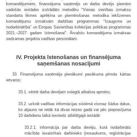
komandējumiem, finansējuma saņēmējs un darba devējs piemēro
vadošās iestādes izstrādāto metodiku "Vienas vienības izmaksu
standarta likmes aprēķina un piemērošanas metodika iekšzemes
komandējumu izmaksām darbības programmas "Izaugsme un
nodarbinātība" un Eiropas Savienības kohēzijas politikas programmas
2021.–2027. gadam īstenošanai". Ārvalstu komandējuma izmaksas
sedzamas projekta vadības personālam.
IV. Projekta īstenošanas un finansējuma
saņemšanas nosacījumi
33. Finansējuma saņēmēja pienākumi pasākuma pirmās kārtas
ietvaros:
33.1. vērtēt darba devējam sniegtā atbalsta apmēru;
33.2. uzkrāt vadības informācijas sistēmā vismaz šādus datus,
ko atjauno ne retāk kā divas reizes gadā vai pēc pieprasījuma
10 darbdienu laikā iesniedz atbildīgajā iestādē:
33.2.1. informācija par darba devēju, kurā nodarbināts
mācībās iesaistītais darbinieks (nosaukums, reģistrācijas