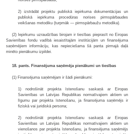
2) izstrādāt projektu publiskā iepirkuma dokumentācijas un
publiskā iepirkuma procedūras norises pirmspārbaudes
veikšanas metodiku (turpmāk — pirmspārbaužu metodika).
(2) Iepirkumu uzraudzības birojam ir tiesības pieprasīt no Eiropas
Savienības fondu vadībā iesaistītajām institūcijām un finansējuma
saņēmējiem informāciju, kas nepieciešama šā panta pirmajā daļā
minēto pienākumu izpildei.
18. pants. Finansējuma saņēmēja pienākumi un tiesības
(1) Finansējuma saņēmējam ir šādi pienākumi:
1) nodrošināt projekta īstenošanu saskaņā ar Eiropas
Savienības un Latvijas Republikas normatīvajiem aktiem un
līgumu par projekta īstenošanu, ja finansējuma saņēmējs ir
fiziskā vai juridiskā persona;
2) nodrošināt projekta īstenošanu saskaņā ar Eiropas
Savienības un Latvijas Republikas normatīvajiem aktiem un
vienošanos par projekta īstenošanu, ja finansējuma saņēmējs