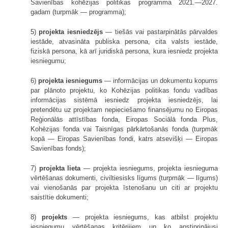
Savienības kohēzijas politikas programma 2021.—2027.
gadam (turpmāk — programma);
5)
projekta iesniedzējs
— tiešās vai pastarpinātās pārvaldes
iestāde, atvasināta publiska persona, cita valsts iestāde,
fiziskā persona, kā arī juridiskā persona, kura iesniedz projekta
iesniegumu;
6)
projekta iesniegums
— informācijas un dokumentu kopums
par plānoto projektu, ko Kohēzijas politikas fondu vadības
informācijas sistēmā iesniedz projekta iesniedzējs, lai
pretendētu uz projektam nepieciešamo finansējumu no Eiropas
Reģionālās attīstības fonda, Eiropas Sociālā fonda Plus,
Kohēzijas fonda vai Taisnīgas pārkārtošanās fonda (turpmāk
kopā — Eiropas Savienības fondi, katrs atsevišķi — Eiropas
Savienības fonds);
7)
projekta lieta
— projekta iesniegums, projekta iesnieguma
vērtēšanas dokumenti, civiltiesisks līgums (turpmāk — līgums)
vai vienošanās par projekta īstenošanu un citi ar projektu
saistītie dokumenti;
8)
projekts
— projekta iesniegums, kas atbilst projektu
iesniegumu vērtēšanas kritērijiem un ko apstiprinājusi