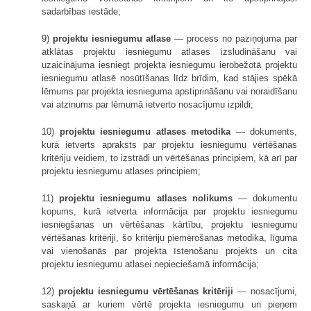
sadarbības iestāde;
9)
projektu iesniegumu atlase
— process no paziņojuma par
atklātas projektu iesniegumu atlases izsludināšanu vai
uzaicinājuma iesniegt projekta iesniegumu ierobežotā projektu
iesniegumu atlasē nosūtīšanas līdz brīdim, kad stājies spēkā
lēmums par projekta iesnieguma apstiprināšanu vai noraidīšanu
vai atzinums par lēmumā ietverto nosacījumu izpildi;
10)
projektu iesniegumu atlases metodika
— dokuments,
kurā ietverts apraksts par projektu iesniegumu vērtēšanas
kritēriju veidiem, to izstrādi un vērtēšanas principiem, kā arī par
projektu iesniegumu atlases principiem;
11)
projektu iesniegumu atlases nolikums
— dokumentu
kopums, kurā ietverta informācija par projektu iesniegumu
iesniegšanas un vērtēšanas kārtību, projektu iesniegumu
vērtēšanas kritēriji, šo kritēriju piemērošanas metodika, līguma
vai vienošanās par projekta īstenošanu projekts un cita
projektu iesniegumu atlasei nepieciešamā informācija;
12)
projektu iesniegumu vērtēšanas kritēriji
— nosacījumi,
saskaņā ar kuriem vērtē projekta iesniegumu un pieņem