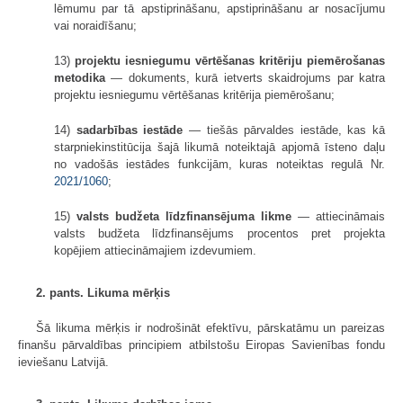
lēmumu par tā apstiprināšanu, apstiprināšanu ar nosacījumu
vai noraidīšanu;
13)
projektu iesniegumu vērtēšanas kritēriju piemērošanas
metodika
— dokuments, kurā ietverts skaidrojums par katra
projektu iesniegumu vērtēšanas kritērija piemērošanu;
14)
sadarbības iestāde
— tiešās pārvaldes iestāde, kas kā
starpniekinstitūcija šajā likumā noteiktajā apjomā īsteno daļu
no vadošās iestādes funkcijām, kuras noteiktas regulā Nr.
2021/1060
;
15)
valsts budžeta līdzfinansējuma likme
— attiecināmais
valsts budžeta līdzfinansējums procentos pret projekta
kopējiem attiecināmajiem izdevumiem.
2. pants. Likuma mērķis
Šā likuma mērķis ir nodrošināt efektīvu, pārskatāmu un pareizas
finanšu pārvaldības principiem atbilstošu Eiropas Savienības fondu
ieviešanu Latvijā.