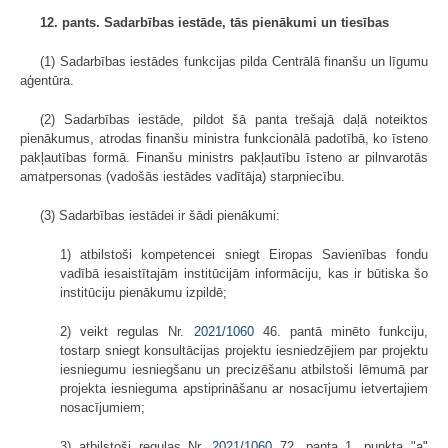
12. pants. Sadarbības iestāde, tās pienākumi un tiesības
(1) Sadarbības iestādes funkcijas pilda Centrālā finanšu un līgumu
aģentūra.
(2) Sadarbības iestāde, pildot šā panta trešajā daļā noteiktos
pienākumus, atrodas finanšu ministra funkcionālā padotībā, ko īsteno
pakļautības formā. Finanšu ministrs pakļautību īsteno ar pilnvarotās
amatpersonas (vadošās iestādes vadītāja) starpniecību.
(3) Sadarbības iestādei ir šādi pienākumi:
1) atbilstoši kompetencei sniegt Eiropas Savienības fondu
vadībā iesaistītajām institūcijām informāciju, kas ir būtiska šo
institūciju pienākumu izpildē;
2) veikt regulas Nr.
2021/1060
46. pantā minēto funkciju,
tostarp sniegt konsultācijas projektu iesniedzējiem par projektu
iesniegumu iesniegšanu un precizēšanu atbilstoši lēmumā par
projekta iesnieguma apstiprināšanu ar nosacījumu ietvertajiem
nosacījumiem;
3) atbilstoši regulas Nr.
2021/1060
72. panta 1. punkta "a"