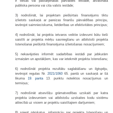
ir tiešās vai pastarpinātās pārvaldes iestāde, atvasināta
publiska persona vai cita valsts iestāde;
3) nodrošināt, lai projektam piešķirtais finansējums tiktu
izlietots saskaņā ar pareizas finanšu pārvaldības principu,
ievērojot saimnieciskuma, lietderības un efektivitātes principus;
4) nodrošināt, lai projekta ietvaros veiktie izdevumi būtu tieši
saistīti ar projekta mērķu sasniegšanu un atbilstoši projekta
īstenošanai piešķirtā finansējuma izlietošanas nosacījumiem;
5) nekavējoties informēt sadarbības iestādi par jebkurām
izmaiņām un apstākļiem, kas var ietekmēt projekta īstenošanu;
6) nodrošināt projekta rezultātu saglabāšanu un ilgtspēju,
ievērojot regulas Nr.
2021/1060
65. pantā un saskaņā ar šā
likuma
19. panta
13. punktu noteiktos nosacījumus un
termiņus;
7) nodrošināt atsevišķu grāmatvedības uzskaiti par katra
projekta izdevumiem vai atbilstošu uzskaites kodu sistēmu
attiecībā uz visiem ar projektu saistītajiem darījumiem;
8) sniegt pārskatus, informāciju par projekta īstenošanu un