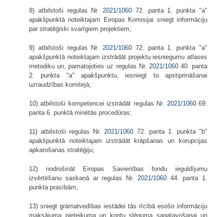
8) atbilstoši regulas Nr.
2021/1060
72. panta 1. punkta "a"
apakšpunktā noteiktajam Eiropas Komisijai sniegt informāciju
par stratēģiski svarīgiem projektiem;
9) atbilstoši regulas Nr.
2021/1060
72. panta 1. punkta "a"
apakšpunktā noteiktajam izstrādāt projektu iesniegumu atlases
metodiku un, pamatojoties uz regulas Nr.
2021/1060
40. panta
2. punkta "a" apakšpunktu, iesniegt to apstiprināšanai
uzraudzības komitejā;
10) atbilstoši kompetencei izstrādāt regulas Nr.
2021/1060
69.
panta 6. punktā minētās procedūras;
11) atbilstoši regulas Nr.
2021/1060
72. panta 1. punkta "b"
apakšpunktā noteiktajam izstrādāt krāpšanas un korupcijas
apkarošanas stratēģiju;
12) nodrošināt Eiropas Savienības fondu ieguldījumu
izvērtēšanu saskaņā ar regulas Nr.
2021/1060
44. panta 1.
punkta prasībām;
13) sniegt grāmatvedības iestādei tās rīcībā esošo informāciju
maksājuma pieteikuma un kontu slēguma sagatavošanai un