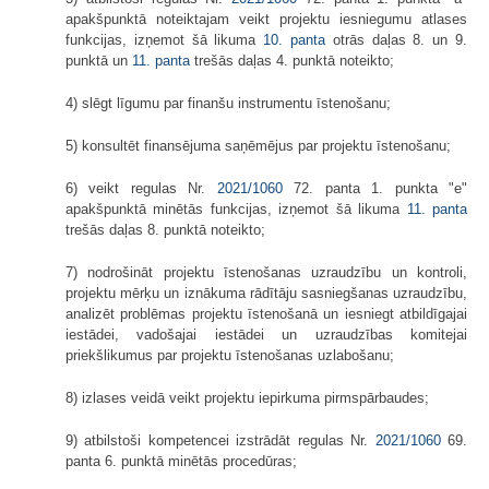
apakšpunktā noteiktajam veikt projektu iesniegumu atlases
funkcijas, izņemot šā likuma
10. panta
otrās daļas 8. un 9.
punktā un
11. panta
trešās daļas 4. punktā noteikto;
4) slēgt līgumu par finanšu instrumentu īstenošanu;
5) konsultēt finansējuma saņēmējus par projektu īstenošanu;
6) veikt regulas Nr.
2021/1060
72. panta 1. punkta "e"
apakšpunktā minētās funkcijas, izņemot šā likuma
11. panta
trešās daļas 8. punktā noteikto;
7) nodrošināt projektu īstenošanas uzraudzību un kontroli,
projektu mērķu un iznākuma rādītāju sasniegšanas uzraudzību,
analizēt problēmas projektu īstenošanā un iesniegt atbildīgajai
iestādei, vadošajai iestādei un uzraudzības komitejai
priekšlikumus par projektu īstenošanas uzlabošanu;
8) izlases veidā veikt projektu iepirkuma pirmspārbaudes;
9) atbilstoši kompetencei izstrādāt regulas Nr.
2021/1060
69.
panta 6. punktā minētās procedūras;