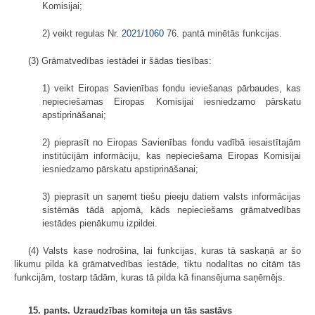
Komisijai;
2) veikt regulas Nr.
2021/1060
76. pantā minētās funkcijas.
(3) Grāmatvedības iestādei ir šādas tiesības:
1) veikt Eiropas Savienības fondu ieviešanas pārbaudes, kas
nepieciešamas Eiropas Komisijai iesniedzamo pārskatu
apstiprināšanai;
2) pieprasīt no Eiropas Savienības fondu vadībā iesaistītajām
institūcijām informāciju, kas nepieciešama Eiropas Komisijai
iesniedzamo pārskatu apstiprināšanai;
3) pieprasīt un saņemt tiešu pieeju datiem valsts informācijas
sistēmās tādā apjomā, kāds nepieciešams grāmatvedības
iestādes pienākumu izpildei.
(4) Valsts kase nodrošina, lai funkcijas, kuras tā saskaņā ar šo
likumu pilda kā grāmatvedības iestāde, tiktu nodalītas no citām tās
funkcijām, tostarp tādām, kuras tā pilda kā finansējuma saņēmējs.
15. pants. Uzraudzības komiteja un tās sastāvs