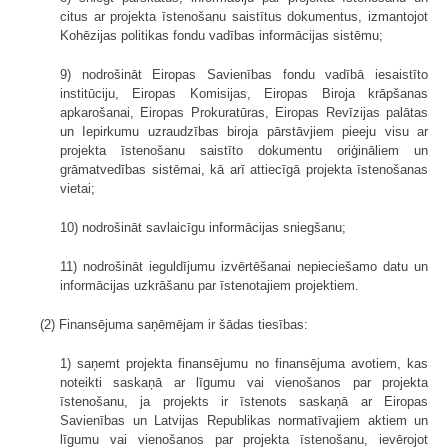
citus ar projekta īstenošanu saistītus dokumentus, izmantojot
Kohēzijas politikas fondu vadības informācijas sistēmu;
9) nodrošināt Eiropas Savienības fondu vadībā iesaistīto
institūciju, Eiropas Komisijas, Eiropas Biroja krāpšanas
apkarošanai, Eiropas Prokuratūras, Eiropas Revīzijas palātas
un Iepirkumu uzraudzības biroja pārstāvjiem pieeju visu ar
projekta īstenošanu saistīto dokumentu oriģināliem un
grāmatvedības sistēmai, kā arī attiecīgā projekta īstenošanas
vietai;
10) nodrošināt savlaicīgu informācijas sniegšanu;
11) nodrošināt ieguldījumu izvērtēšanai nepieciešamo datu un
informācijas uzkrāšanu par īstenotajiem projektiem.
(2) Finansējuma saņēmējam ir šādas tiesības:
1) saņemt projekta finansējumu no finansējuma avotiem, kas
noteikti saskaņā ar līgumu vai vienošanos par projekta
īstenošanu, ja projekts ir īstenots saskaņā ar Eiropas
Savienības un Latvijas Republikas normatīvajiem aktiem un
līgumu vai vienošanos par projekta īstenošanu, ievērojot