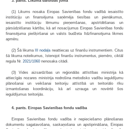
3. pants. Likuma darbības joma
(1) Likums nosaka Eiropas Savienības fondu vadībā iesaistīto
institūciju un finansējuma saņēmēja tiesības un pienākumus,
iesaistīto institūciju lēmumu pieņemšanas, apstrīdēšanas un
pārsūdzēšanas kārtību, kā arī nosacījumus Eiropas Savienības fondu
finansējuma piešķiršanai un valsts budžeta līdzfinansējuma likmes
apmēru.
(2) Šā likuma
III nodaļa
neattiecas uz finanšu instrumentiem. Citus
šā likuma noteikumus, īstenojot finanšu instrumentus, piemēro, ciktāl
regula Nr.
2021/1060
nenosaka citādi.
(3) Vides aizsardzības un reģionālās attīstības ministrija kā
attiecīgās nozares ministrija nodrošina metodisko vadību ieguldījumu
plānošanai un veikšanai teritoriju attīstībā un teritoriālo rīku
izmantošanas koordināciju, kā arī uzrauga un novērtē šos
ieguldījumus teritorijās.
4. pants. Eiropas Savienības fondu vadība
Eiropas Savienības fondu vadība ir nepieciešamo plānošanas
dokumentu sagatavošana, saskaņošana un apstiprināšana, Eiropas