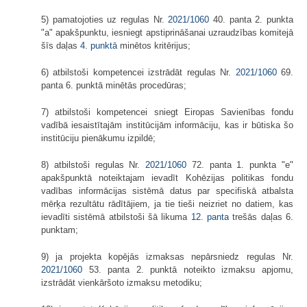
5) pamatojoties uz regulas Nr.
2021/1060
40. panta 2. punkta
"a" apakšpunktu, iesniegt apstiprināšanai uzraudzības komitejā
šīs daļas
4. punktā
minētos kritērijus;
6) atbilstoši kompetencei izstrādāt regulas Nr.
2021/1060
69.
panta 6. punktā minētās procedūras;
7) atbilstoši kompetencei sniegt Eiropas Savienības fondu
vadībā iesaistītajām institūcijām informāciju, kas ir būtiska šo
institūciju pienākumu izpildē;
8) atbilstoši regulas Nr.
2021/1060
72. panta 1. punkta "e"
apakšpunktā noteiktajam ievadīt Kohēzijas politikas fondu
vadības informācijas sistēmā datus par specifiskā atbalsta
mērķa rezultātu rādītājiem, ja tie tieši neizriet no datiem, kas
ievadīti sistēmā atbilstoši šā likuma
12. panta
trešās daļas 6.
punktam;
9) ja projekta kopējās izmaksas nepārsniedz regulas Nr.
2021/1060
53. panta 2. punktā noteikto izmaksu apjomu,
izstrādāt vienkāršoto izmaksu metodiku;