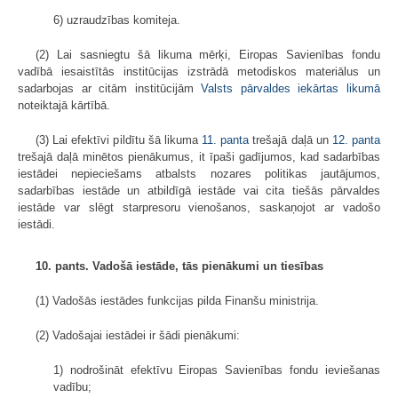
6) uzraudzības komiteja.
(2) Lai sasniegtu šā likuma mērķi, Eiropas Savienības fondu
vadībā iesaistītās institūcijas izstrādā metodiskos materiālus un
sadarbojas ar citām institūcijām
Valsts pārvaldes iekārtas likumā
noteiktajā kārtībā.
(3) Lai efektīvi pildītu šā likuma
11. panta
trešajā daļā un
12. panta
trešajā daļā minētos pienākumus, it īpaši gadījumos, kad sadarbības
iestādei nepieciešams atbalsts nozares politikas jautājumos,
sadarbības iestāde un atbildīgā iestāde vai cita tiešās pārvaldes
iestāde var slēgt starpresoru vienošanos, saskaņojot ar vadošo
iestādi.
10. pants. Vadošā iestāde, tās pienākumi un tiesības
(1) Vadošās iestādes funkcijas pilda Finanšu ministrija.
(2) Vadošajai iestādei ir šādi pienākumi:
1) nodrošināt efektīvu Eiropas Savienības fondu ieviešanas
vadību;