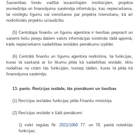
Savienības fondu vadībā iesaistītajām institūcijām, projekta
iesniedzēja un finansējuma saņēmēja informāciju, kas nepieciešama,
lai noslēgtu līgumu vai vienošanos par projekta īstenošanu, kā arī
nodrošinātu projektu uzraudzību.
(5) Centrālajai finanšu un līgumu aģentūrai ir tiesības pieprasīt un
saņemt tiešu pieeju datiem valsts informācijas sistēmās tādā apjomā,
kāds nepieciešams sadarbības iestādes pienākumu izpildei.
(6) Centrālā finanšu un līgumu aģentūra nodrošina, lai funkcijas,
kuras tā saskaņā ar šo likumu pilda kā sadarbības iestāde, tiktu
nodalītas no citām tās funkcijām, tostarp tādām, kuras tā pilda kā
finansējuma saņēmējs.
13. pants. Revīzijas iestāde, tās pienākumi un tiesības
(1) Revīzijas iestādes funkcijas pilda Finanšu ministrija.
(2) Revīzijas iestādei ir šādi pienākumi:
1) veikt regulas Nr.
2021/1060
77. un 78. pantā noteiktās
funkcijas;