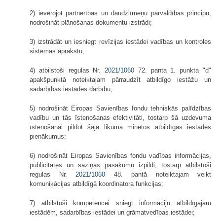
2) ievērojot partnerības un daudzlīmeņu pārvaldības principu,
nodrošināt plānošanas dokumentu izstrādi;
3) izstrādāt un iesniegt revīzijas iestādei vadības un kontroles
sistēmas aprakstu;
4) atbilstoši regulas Nr.
2021/1060
72. panta 1. punkta "d"
apakšpunktā noteiktajam pārraudzīt atbildīgo iestāžu un
sadarbības iestādes darbību;
5) nodrošināt Eiropas Savienības fondu tehniskās palīdzības
vadību un tās īstenošanas efektivitāti, tostarp šā uzdevuma
īstenošanai pildot šajā likumā minētos atbildīgās iestādes
pienākumus;
6) nodrošināt Eiropas Savienības fondu vadības informācijas,
publicitātes un saziņas pasākumu izpildi, tostarp atbilstoši
regulas Nr.
2021/1060
48. pantā noteiktajam veikt
komunikācijas atbildīgā koordinatora funkcijas;
7) atbilstoši kompetencei sniegt informāciju atbildīgajām
iestādēm, sadarbības iestādei un grāmatvedības iestādei;