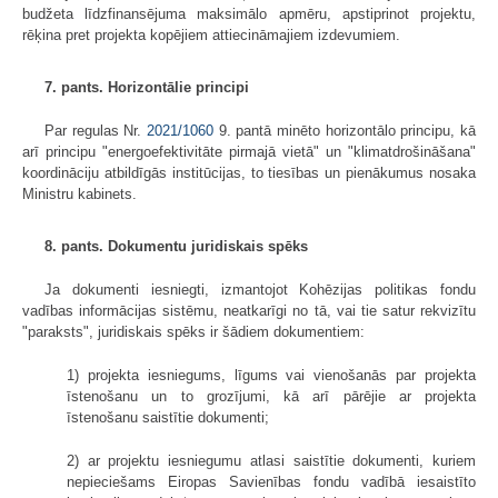
budžeta līdzfinansējuma maksimālo apmēru, apstiprinot projektu,
rēķina pret projekta kopējiem attiecināmajiem izdevumiem.
7. pants. Horizontālie principi
Par regulas Nr.
2021/1060
9. pantā minēto horizontālo principu, kā
arī principu "energoefektivitāte pirmajā vietā" un "klimatdrošināšana"
koordināciju atbildīgās institūcijas, to tiesības un pienākumus nosaka
Ministru kabinets.
8. pants. Dokumentu juridiskais spēks
Ja dokumenti iesniegti, izmantojot Kohēzijas politikas fondu
vadības informācijas sistēmu, neatkarīgi no tā, vai tie satur rekvizītu
"paraksts", juridiskais spēks ir šādiem dokumentiem:
1) projekta iesniegums, līgums vai vienošanās par projekta
īstenošanu un to grozījumi, kā arī pārējie ar projekta
īstenošanu saistītie dokumenti;
2) ar projektu iesniegumu atlasi saistītie dokumenti, kuriem
nepieciešams Eiropas Savienības fondu vadībā iesaistīto