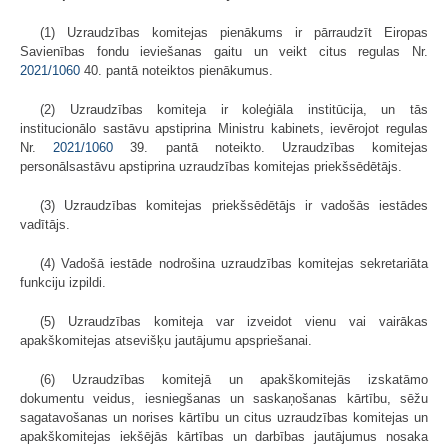
(1) Uzraudzības komitejas pienākums ir pārraudzīt Eiropas
Savienības fondu ieviešanas gaitu un veikt citus regulas Nr.
2021/1060
40. pantā noteiktos pienākumus.
(2) Uzraudzības komiteja ir koleģiāla institūcija, un tās
institucionālo sastāvu apstiprina Ministru kabinets, ievērojot regulas
Nr.
2021/1060
39. pantā noteikto. Uzraudzības komitejas
personālsastāvu apstiprina uzraudzības komitejas priekšsēdētājs.
(3) Uzraudzības komitejas priekšsēdētājs ir vadošās iestādes
vadītājs.
(4) Vadošā iestāde nodrošina uzraudzības komitejas sekretariāta
funkciju izpildi.
(5) Uzraudzības komiteja var izveidot vienu vai vairākas
apakškomitejas atsevišķu jautājumu apspriešanai.
(6) Uzraudzības komitejā un apakškomitejās izskatāmo
dokumentu veidus, iesniegšanas un saskaņošanas kārtību, sēžu
sagatavošanas un norises kārtību un citus uzraudzības komitejas un
apakškomitejas iekšējās kārtības un darbības jautājumus nosaka