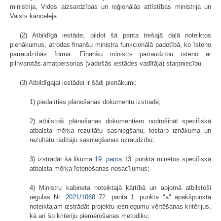
ministrija, Vides aizsardzības un reģionālās attīstības ministrija un
Valsts kanceleja.
(2) Atbildīgā iestāde, pildot šā panta trešajā daļā noteiktos
pienākumus, atrodas finanšu ministra funkcionālā padotībā, ko īsteno
pārraudzības formā. Finanšu ministrs pārraudzību īsteno ar
pilnvarotās amatpersonas (vadošās iestādes vadītāja) starpniecību.
(3) Atbildīgajai iestādei ir šādi pienākumi:
1) piedalīties plānošanas dokumentu izstrādē;
2) atbilstoši plānošanas dokumentiem nodrošināt specifiskā
atbalsta mērķa rezultātu sasniegšanu, tostarp iznākuma un
rezultātu rādītāju sasniegšanas uzraudzību;
3) izstrādāt šā likuma
19. panta
13. punktā minētos specifiskā
atbalsta mērķa īstenošanas nosacījumus;
4) Ministru kabineta noteiktajā kārtībā un apjomā atbilstoši
regulas Nr.
2021/1060
72. panta 1. punkta "a" apakšpunktā
noteiktajam izstrādāt projektu iesniegumu vērtēšanas kritērijus,
kā arī šo kritēriju piemērošanas metodiku;