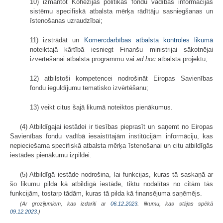
10) izmantot Kohēzijas politikas fondu vadības informācijas
sistēmu specifiskā atbalsta mērķa rādītāju sasniegšanas un
īstenošanas uzraudzībai;
11) izstrādāt un
Komercdarbības atbalsta kontroles likumā
noteiktajā kārtībā iesniegt Finanšu ministrijai sākotnējai
izvērtēšanai atbalsta programmu vai
ad hoc
atbalsta projektu;
12) atbilstoši kompetencei nodrošināt Eiropas Savienības
fondu ieguldījumu tematisko izvērtēšanu;
13) veikt citus šajā likumā noteiktos pienākumus.
(4) Atbildīgajai iestādei ir tiesības pieprasīt un saņemt no Eiropas
Savienības fondu vadībā iesaistītajām institūcijām informāciju, kas
nepieciešama specifiskā atbalsta mērķa īstenošanai un citu atbildīgās
iestādes pienākumu izpildei.
(5) Atbildīgā iestāde nodrošina, lai funkcijas, kuras tā saskaņā ar
šo likumu pilda kā atbildīgā iestāde, tiktu nodalītas no citām tās
funkcijām, tostarp tādām, kuras tā pilda kā finansējuma saņēmējs.
(Ar grozījumiem, kas izdarīti ar
06.12.2023
. likumu, kas stājas spēkā
09.12.2023.
)