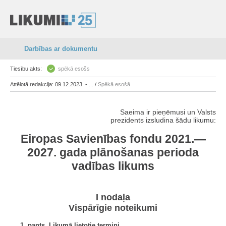
Darbības ar dokumentu
Tiesību akts:
spēkā esošs
Attēlotā redakcija: 09.12.2023. - ... /
Spēkā esošā
Saeima ir pieņēmusi un Valsts
prezidents izsludina šādu likumu:
Eiropas Savienības fondu 2021.—
2027. gada plānošanas perioda
vadības likums
I nodaļa
Vispārīgie noteikumi
1. pants. Likumā lietotie termini