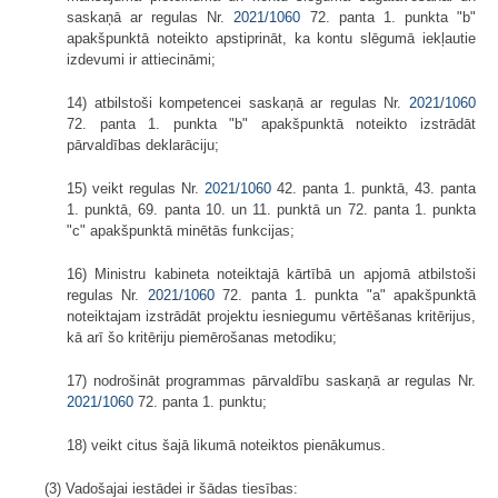
saskaņā ar regulas Nr.
2021/1060
72. panta 1. punkta "b"
apakšpunktā noteikto apstiprināt, ka kontu slēgumā iekļautie
izdevumi ir attiecināmi;
14) atbilstoši kompetencei saskaņā ar regulas Nr.
2021/1060
72. panta 1. punkta "b" apakšpunktā noteikto izstrādāt
pārvaldības deklarāciju;
15) veikt regulas Nr.
2021/1060
42. panta 1. punktā, 43. panta
1. punktā, 69. panta 10. un 11. punktā un 72. panta 1. punkta
"c" apakšpunktā minētās funkcijas;
16) Ministru kabineta noteiktajā kārtībā un apjomā atbilstoši
regulas Nr.
2021/1060
72. panta 1. punkta "a" apakšpunktā
noteiktajam izstrādāt projektu iesniegumu vērtēšanas kritērijus,
kā arī šo kritēriju piemērošanas metodiku;
17) nodrošināt programmas pārvaldību saskaņā ar regulas Nr.
2021/1060
72. panta 1. punktu;
18) veikt citus šajā likumā noteiktos pienākumus.
(3) Vadošajai iestādei ir šādas tiesības: