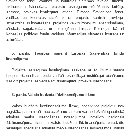
Savienības fondu vadības un kontroles sistēmas izveide, finanšu
instrumentu īstenošana, projektu iesniegumu vērtēšanas kritēriju
izstrāde, projektu iesniegumu atlase, Eiropas Savienības fondu
vadības un kontroles sistēmas un projektu kontrole, revīzija,
uzraudzība un izvērtēšana, projektos veikto izdevumu apstiprināšana,
pārskatu sagatavošana un iesniegšana Eiropas Komisijai, kā arī
Kohēzijas politikas fondu vadības informācijas sistēmas izstrāde un
uzturēšana.
5. pants. Tiesības saņemt Eiropas Savienības fondu
finansējumu
Projekta iesnieguma iesniegšana saskaņā ar šo likumu nerada
Eiropas Savienības fondu vadībā iesaistītajai institūcijai pienākumu
piešķirt projekta iesniedzējam finansējumu projekta īstenošanai.
6. pants. Valsts budžeta līdzfinansējuma likme
Valsts budžeta līdzfinansējuma likme, apstiprinot projektu, nav
augstāka par minimāli nepieciešamo, ar kuru var nodrošināt specifiskā
atbalsta mērķa īstenošanas nosacījumos noteikto nacionālā
līdzfinansējuma likmi, ja valsts budžeta līdzfinansējums paredzēts
minētajos specifiskā atbalsta mērķa īstenošanas nosacījumos. Valsts