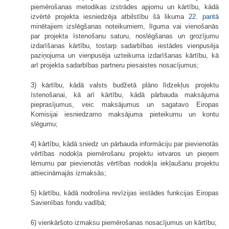
piemērošanas metodikas izstrādes apjomu un kārtību, kādā
izvērtē projekta iesniedzēja atbilstību šā likuma
22. pantā
minētajiem izslēgšanas noteikumiem, līguma vai vienošanās
par projekta īstenošanu saturu, noslēgšanas un grozījumu
izdarīšanas kārtību, tostarp sadarbības iestādes vienpusēja
paziņojuma un vienpusēja uzteikuma izdarīšanas kārtību, kā
arī projekta sadarbības partneru piesaistes nosacījumus;
3) kārtību, kādā valsts budžetā plāno līdzekļus projektu
īstenošanai, kā arī kārtību, kādā pārbauda maksājuma
pieprasījumus, veic maksājumus un sagatavo Eiropas
Komisijai iesniedzamo maksājuma pieteikumu un kontu
slēgumu;
4) kārtību, kādā sniedz un pārbauda informāciju par pievienotās
vērtības nodokļa piemērošanu projektu ietvaros un pieņem
lēmumu par pievienotās vērtības nodokļa iekļaušanu projektu
attiecināmajās izmaksās;
5) kārtību, kādā nodrošina revīzijas iestādes funkcijas Eiropas
Savienības fondu vadībā;
6) vienkāršoto izmaksu piemērošanas nosacījumus un kārtību;