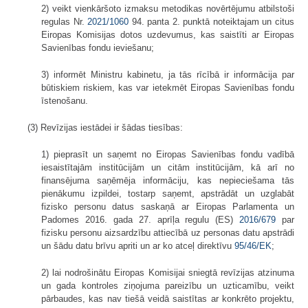
2) veikt vienkāršoto izmaksu metodikas novērtējumu atbilstoši
regulas Nr.
2021/1060
94. panta 2. punktā noteiktajam un citus
Eiropas Komisijas dotos uzdevumus, kas saistīti ar Eiropas
Savienības fondu ieviešanu;
3) informēt Ministru kabinetu, ja tās rīcībā ir informācija par
būtiskiem riskiem, kas var ietekmēt Eiropas Savienības fondu
īstenošanu.
(3) Revīzijas iestādei ir šādas tiesības:
1) pieprasīt un saņemt no Eiropas Savienības fondu vadībā
iesaistītajām institūcijām un citām institūcijām, kā arī no
finansējuma saņēmēja informāciju, kas nepieciešama tās
pienākumu izpildei, tostarp saņemt, apstrādāt un uzglabāt
fizisko personu datus saskaņā ar Eiropas Parlamenta un
Padomes 2016. gada 27. aprīļa regulu (ES)
2016/679
par
fizisku personu aizsardzību attiecībā uz personas datu apstrādi
un šādu datu brīvu apriti un ar ko atceļ direktīvu
95/46/EK
;
2) lai nodrošinātu Eiropas Komisijai sniegtā revīzijas atzinuma
un gada kontroles ziņojuma pareizību un uzticamību, veikt
pārbaudes, kas nav tiešā veidā saistītas ar konkrēto projektu,