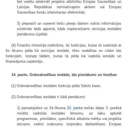
bet varētu ietekmēt projekta atbilstību Eiropas Savienības un
Latvijas Republikas normatīvajiem aktiem vai Eiropas
Savienības fondu izlietošanas efektivitāti;
3) pieprasīt un saņemt tiešu pieeju datiem valsts informācijas
sistēmās tādā apjomā, kāds nepieciešams revīzijas iestādes
pienākumu izpildei.
(4) Finanšu ministrija nodrošina, lai funkcijas, kuras tā saskaņā ar
šo likumu pilda kā revīzijas iestāde, tiktu nodalītas no citām tās
funkcijām, tostarp tādām, kuras tā pilda kā vadošā iestāde un
finansējuma saņēmējs.
14. pants. Grāmatvedības iestāde, tās pienākumi un tiesības
(1) Grāmatvedības iestādes funkciju pilda Valsts kase.
(2) Grāmatvedības iestādei ir šādi pienākumi:
1) pamatojoties uz šā likuma
10. panta
trešās daļas 3. punktā
minēto vadošās iestādes lēmumu, uz laiku apturēt
programmas, prioritātes, specifiskā atbalsta mērķa vai projekta
ietvaros veikto izdevumu turpmāku deklarēšanu Eiropas