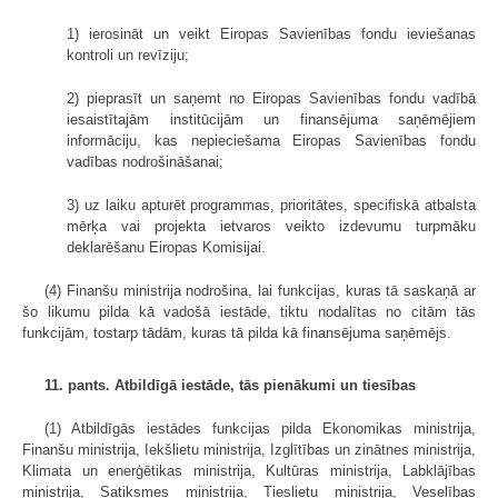
1) ierosināt un veikt Eiropas Savienības fondu ieviešanas
kontroli un revīziju;
2) pieprasīt un saņemt no Eiropas Savienības fondu vadībā
iesaistītajām institūcijām un finansējuma saņēmējiem
informāciju, kas nepieciešama Eiropas Savienības fondu
vadības nodrošināšanai;
3) uz laiku apturēt programmas, prioritātes, specifiskā atbalsta
mērķa vai projekta ietvaros veikto izdevumu turpmāku
deklarēšanu Eiropas Komisijai.
(4) Finanšu ministrija nodrošina, lai funkcijas, kuras tā saskaņā ar
šo likumu pilda kā vadošā iestāde, tiktu nodalītas no citām tās
funkcijām, tostarp tādām, kuras tā pilda kā finansējuma saņēmējs.
11. pants. Atbildīgā iestāde, tās pienākumi un tiesības
(1) Atbildīgās iestādes funkcijas pilda Ekonomikas ministrija,
Finanšu ministrija, Iekšlietu ministrija, Izglītības un zinātnes ministrija,
Klimata un enerģētikas ministrija, Kultūras ministrija, Labklājības
ministrija, Satiksmes ministrija, Tieslietu ministrija, Veselības