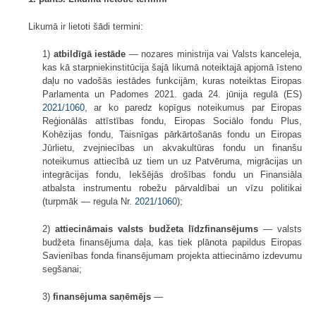
Likumā ir lietoti šādi termini:
1)
atbildīgā iestāde
— nozares ministrija vai Valsts kanceleja,
kas kā starpniekinstitūcija šajā likumā noteiktajā apjomā īsteno
daļu no vadošās iestādes funkcijām, kuras noteiktas Eiropas
Parlamenta un Padomes 2021. gada 24. jūnija regulā (ES)
2021/1060
, ar ko paredz kopīgus noteikumus par Eiropas
Reģionālās attīstības fondu, Eiropas Sociālo fondu Plus,
Kohēzijas fondu, Taisnīgas pārkārtošanās fondu un Eiropas
Jūrlietu, zvejniecības un akvakultūras fondu un finanšu
noteikumus attiecībā uz tiem un uz Patvēruma, migrācijas un
integrācijas fondu, Iekšējās drošības fondu un Finansiāla
atbalsta instrumentu robežu pārvaldībai un vīzu politikai
(turpmāk — regula Nr.
2021/1060
);
2)
attiecināmais valsts budžeta līdzfinansējums
— valsts
budžeta finansējuma daļa, kas tiek plānota papildus Eiropas
Savienības fonda finansējumam projekta attiecināmo izdevumu
segšanai;
3)
finansējuma saņēmējs
—