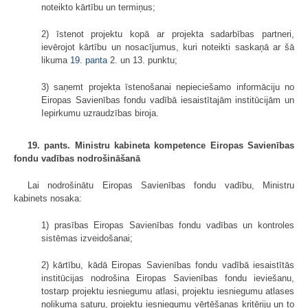
noteikto kārtību un termiņus;
2) īstenot projektu kopā ar projekta sadarbības partneri,
ievērojot kārtību un nosacījumus, kuri noteikti saskaņā ar šā
likuma
19. panta
2. un 13. punktu;
3) saņemt projekta īstenošanai nepieciešamo informāciju no
Eiropas Savienības fondu vadībā iesaistītajām institūcijām un
Iepirkumu uzraudzības biroja.
19. pants. Ministru kabineta kompetence Eiropas Savienības
fondu vadības nodrošināšanā
Lai nodrošinātu Eiropas Savienības fondu vadību, Ministru
kabinets nosaka:
1) prasības Eiropas Savienības fondu vadības un kontroles
sistēmas izveidošanai;
2) kārtību, kādā Eiropas Savienības fondu vadībā iesaistītās
institūcijas nodrošina Eiropas Savienības fondu ieviešanu,
tostarp projektu iesniegumu atlasi, projektu iesniegumu atlases
nolikuma saturu, projektu iesniegumu vērtēšanas kritēriju un to