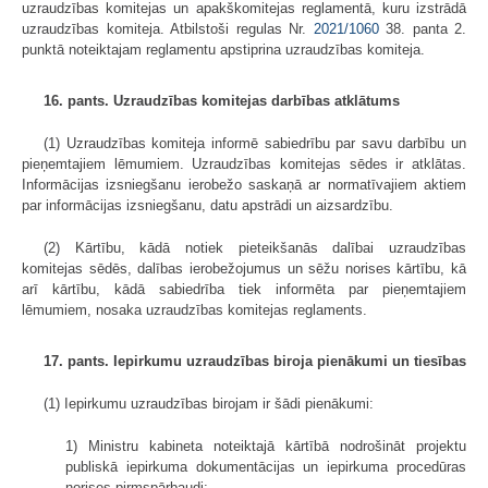
uzraudzības komitejas un apakškomitejas reglamentā, kuru izstrādā
uzraudzības komiteja. Atbilstoši regulas Nr.
2021/1060
38. panta 2.
punktā noteiktajam reglamentu apstiprina uzraudzības komiteja.
16. pants. Uzraudzības komitejas darbības atklātums
(1) Uzraudzības komiteja informē sabiedrību par savu darbību un
pieņemtajiem lēmumiem. Uzraudzības komitejas sēdes ir atklātas.
Informācijas izsniegšanu ierobežo saskaņā ar normatīvajiem aktiem
par informācijas izsniegšanu, datu apstrādi un aizsardzību.
(2) Kārtību, kādā notiek pieteikšanās dalībai uzraudzības
komitejas sēdēs, dalības ierobežojumus un sēžu norises kārtību, kā
arī kārtību, kādā sabiedrība tiek informēta par pieņemtajiem
lēmumiem, nosaka uzraudzības komitejas reglaments.
17. pants. Iepirkumu uzraudzības biroja pienākumi un tiesības
(1) Iepirkumu uzraudzības birojam ir šādi pienākumi:
1) Ministru kabineta noteiktajā kārtībā nodrošināt projektu
publiskā iepirkuma dokumentācijas un iepirkuma procedūras
norises pirmspārbaudi;