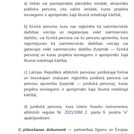
a) tiešās vai pastarpinātās pārvaldes iestāde, atvasināta
publiska persona, cita valsts iestāde, kuras projekta
iesniegums ir apstiprināts šajā likumā noteiktajā kārtībā,
b) fiziskā persona, kura nav reģistrēta kā saimnieciskās
darbības veicēja un negatavojas veikt saimniecisko
darbību, vai fiziskā persona vai šo personu apvienība, kura
reģistrējusies kā saimnieciskās darbības veicēja vai
gatavojas veikt saimniecisko darbību (turpmāk — fiziskā
persona) un kuras projekta iesniegums ir apstiprināts šajā
likumā noteiktajā kārtībā,
c) Latvijas Republikā atbilstoši personas juridiskajai formai
un tiesiskajam statusam reģistrēta juridiskā persona vai
personu apvienība (turpmāk — juridiskā persona), kuras
projekta iesniegums ir apstiprināts šajā likumā noteiktajā
kārtībā,
d) juridiskā persona, kura īsteno finanšu instrumentus
atbilstoši regulas Nr.
2021/1060
2. panta 9. punkta "e"
apakšpunktam;
4)
plānošanas dokumenti
— partnerības līgums un Eiropas