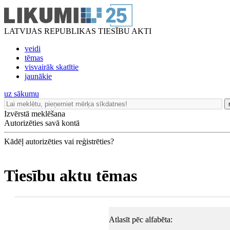
LATVIJAS REPUBLIKAS TIESĪBU AKTI
veidi
tēmas
visvairāk skatītie
jaunākie
uz sākumu
Izvērstā meklēšana
Autorizēties savā kontā
Kādēļ autorizēties vai reģistrēties?
Tiesību aktu tēmas
Atlasīt pēc alfabēta: