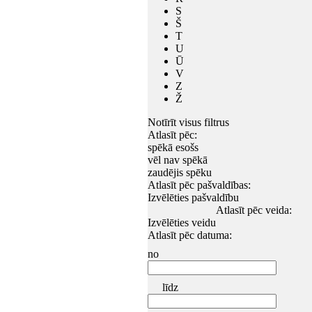
S
Š
T
U
Ū
V
Z
Ž
Notīrīt visus filtrus
Atlasīt pēc:
spēkā esošs
vēl nav spēkā
zaudējis spēku
Atlasīt pēc pašvaldības:
Izvēlēties pašvaldību
Atlasīt pēc veida:
Izvēlēties veidu
Atlasīt pēc datuma:
no
līdz