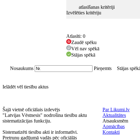
atlasīšanas kritēriji
Izvēlēties kritēriju
Atlasīti:
0
Zaudē spēku
Vēl nav spēkā
Stājas spēkā
Nosaukums
Pieņemts
Stājas spēk
Ielādēt vēl
tiesību aktus
Šajā vietnē oficiālais izdevējs
Par Likumi.lv
"Latvijas Vēstnesis" nodrošina tiesību aktu
Aktualitātes
sistematizācijas funkciju.
Atsauksmēm
Apmācības
Sistematizēti tiesību akti ir informatīvi.
Kontakti
Pretrunu gadījumā vadās pēc oficiālās