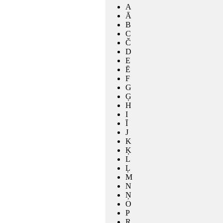
A
Ā
B
C
Č
D
E
Ē
F
G
Ģ
H
I
Ī
J
K
Ķ
L
Ļ
M
N
Ņ
O
P
R