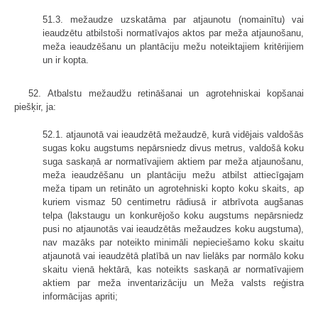
51.3. mežaudze uzskatāma par atjaunotu (nomainītu) vai
ieaudzētu atbilstoši normatīvajos aktos par meža atjaunošanu,
meža ieaudzēšanu un plantāciju mežu noteiktajiem kritērijiem
un ir kopta.
52. Atbalstu mežaudžu retināšanai un agrotehniskai kopšanai
piešķir, ja:
52.1. atjaunotā vai ieaudzētā mežaudzē, kurā vidējais valdošās
sugas koku augstums nepārsniedz divus metrus, valdošā koku
suga saskaņā ar normatīvajiem aktiem par meža atjaunošanu,
meža ieaudzēšanu un plantāciju mežu atbilst attiecīgajam
meža tipam un retināto un agrotehniski kopto koku skaits, ap
kuriem vismaz 50 centimetru rādiusā ir atbrīvota augšanas
telpa (lakstaugu un konkurējošo koku augstums nepārsniedz
pusi no atjaunotās vai ieaudzētās mežaudzes koku augstuma),
nav mazāks par noteikto minimāli nepieciešamo koku skaitu
atjaunotā vai ieaudzētā platībā un nav lielāks par normālo koku
skaitu vienā hektārā, kas noteikts saskaņā ar normatīvajiem
aktiem par meža inventarizāciju un Meža valsts reģistra
informācijas apriti;