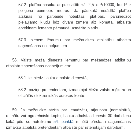
57.2. platību nosaka ar precizitāti +/– 2,5 x P/10000, kur P ir
poligona perimetrs metros. Ja pārskatā norādītā platība
atšķiras no pārbaudē noteiktās platības, pārsniedzot
pieļaujamo kļūdu līdz divām zīmēm aiz komata, atbalsta
aprēķinam izmanto pārbaudē uzmērīto platību;
57.3. pieņem lēmumu par mežaudzes atbilstību atbalsta
saņemšanas nosacījumiem.
58. Valsts meža dienests lēmumu par mežaudzes atbilstību
atbalsta saņemšanas nosacījumiem:
58.1. iesniedz Lauku atbalsta dienestā;
58.2. paziņo pretendentam, izmantojot Meža valsts reģistru un
oficiālās elektroniskās adreses kontu.
59. Ja mežaudze atzīta par ieaudzētu, atjaunotu (nomainītu),
retinātu vai agrotehniski koptu, Lauku atbalsta dienests 30 darbdienu
laikā pēc šo noteikumu
54. punktā
minētā pārskata saņemšanas
izmaksā atbalsta pretendentam atbalstu par īstenotajām darbībām.