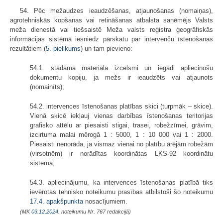
54. Pēc mežaudzes ieaudzēšanas, atjaunošanas (nomaiņas),
agrotehniskās kopšanas vai retināšanas atbalsta saņēmējs Valsts
meža dienestā vai tiešsaistē Meža valsts reģistra ģeogrāfiskās
informācijas sistēmā iesniedz pārskatu par intervenču īstenošanas
rezultātiem (
5. pielikums
) un tam pievieno:
54.1. stādāmā materiāla izcelsmi un iegādi apliecinošu
dokumentu kopiju, ja mežs ir ieaudzēts vai atjaunots
(nomainīts);
54.2. intervences īstenošanas platības skici (turpmāk – skice).
Vienā skicē iekļauj vienas darbības īstenošanas teritorijas
grafisko attēlu ar piesaisti stigai, trasei, robežzīmei, grāvim,
izcirtuma malai mērogā 1 : 5000, 1 : 10 000 vai 1 : 2000.
Piesaisti nenorāda, ja vismaz vienai no platību ārējām robežām
(virsotnēm) ir norādītas koordinātas LKS-92 koordinātu
sistēmā;
54.3. apliecinājumu, ka intervences īstenošanas platībā tiks
ievērotas tehnisko noteikumu prasības atbilstoši šo noteikumu
17.4. apakšpunkta
nosacījumiem.
(MK
03.12.2024.
noteikumu Nr. 767 redakcijā)