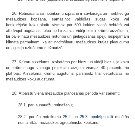
26. Retināšana šo noteikumu izpratnē ir savlaicīga un mērķtiecīga
mežaudzes kopšana, samazinot valdošās sugas koku vai
konkurējošo koku skaitu vismaz par 500 kokiem vienā hektārā vai
atbrīvojot augšanas telpu no bieza vai vidēji bieza krūmu aizzēluma,
lai palielinātu mežaudzes noturību un pielāgošanās spēju iespējamām
klimata pārmaiņām, kā arī nodrošinātu mežaudzes krājas pieaugumu
un oglekļa uzkrājumu mežaudzē.
27. Krūmu aizzēlums uzskatāms par biezu un vidēji biezu, ja koku
un krūmu sugu vainagu projekcija aizņem vismaz 40 procentu no
platības. Aizzēluma krūmu augstums pārsniedz trīs ceturtdaļas no
mežaudzes koku augstuma.
28. Atbalstu vienā mežaudzē plānošanas periodā var saņemt:
28.1. par jaunaudžu retināšanu;
28.2. par šo noteikumu
25.2.
un
25.3. apakšpunktā
minētās
nomainītās mežaudzes agrotehnisko kopšanu.