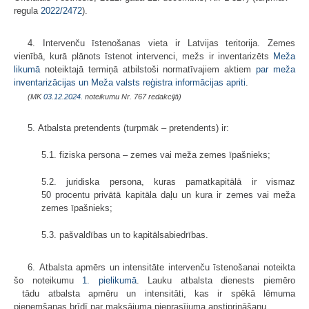
regula
2022/2472
).
4. Intervenču īstenošanas vieta ir Latvijas teritorija. Zemes
vienībā, kurā plānots īstenot intervenci, mežs ir inventarizēts
Meža
likumā
noteiktajā termiņā atbilstoši normatīvajiem aktiem
par meža
inventarizācijas un Meža valsts reģistra informācijas apriti
.
(MK
03.12.2024.
noteikumu Nr. 767 redakcijā)
5. Atbalsta pretendents (turpmāk – pretendents) ir:
5.1. fiziska persona – zemes vai meža zemes īpašnieks;
5.2. juridiska persona, kuras pamatkapitālā ir vismaz
50 procentu privātā kapitāla daļu un kura ir zemes vai meža
zemes īpašnieks;
5.3. pašvaldības un to kapitālsabiedrības.
6. Atbalsta apmērs un intensitāte intervenču īstenošanai noteikta
šo noteikumu
1. pielikumā
. Lauku atbalsta dienests piemēro
tādu atbalsta apmēru un intensitāti, kas ir spēkā lēmuma
pieņemšanas brīdī par maksājuma pieprasījuma apstiprināšanu.