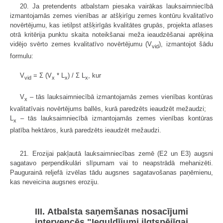
20. Ja pretendents atbalstam piesaka vairākas lauksaimniecībā
izmantojamās zemes vienības ar atšķirīgu zemes kontūru kvalitatīvo
novērtējumu, kas ietilpst atšķirīgās kvalitātes grupās, projekta atlases
otrā kritērija punktu skaita noteikšanai meža ieaudzēšanai aprēķina
vidējo svērto zemes kvalitatīvo novērtējumu (V
), izmantojot šādu
vid
formulu:
V
= Σ (V
* L
) / Σ L
, kur
vid
x
x
x
V
– tās lauksaimniecībā izmantojamās zemes vienības kontūras
x
kvalitatīvais novērtējums ballēs, kurā paredzēts ieaudzēt mežaudzi;
L
– tās lauksaimniecībā izmantojamās zemes vienības kontūras
x
platība hektāros, kurā paredzēts ieaudzēt mežaudzi.
21. Erozijai pakļautā lauksaimniecības zemē (E2 un E3) augsni
sagatavo perpendikulāri slīpumam vai to neapstrādā mehanizēti.
Paugurainā reljefā izvēlas tādu augsnes sagatavošanas paņēmienu,
kas neveicina augsnes eroziju.
III. Atbalsta saņemšanas nosacījumi
intervencēs "Ieguldījumi ilgtspējīgai