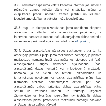
33.2. nekustamā īpašuma valsts kadastra informācijas sistēmā
reģistrētu zemes robežu plānu vai situācijas plānu ar
eksplikācijā precīzi norādītu zemes platību un iezīmētu
ieaudzējamo platību, ja plānota meža ieaudzēšana;
33.3. sugu un biotopu aizsardzības jomā sertificēta eksperta
atzinumu par atļauto meža atjaunošanas paņēmienu, ja
intervenci paredzēts īstenot īpaši aizsargājamā dabas teritorijā
vai mikroliegumā, saskaņā ar šo noteikumu
24. punktu
;
33.4. Dabas aizsardzības pārvaldes saskaņojumu par to, ka
attiecīgajā platībā ir pieļaujama mežaudzes nomaiņa, ja plānota
mežaudzes nomaiņa īpaši aizsargājamos biotopos vai īpaši
aizsargājamās sugas dzīvotnes atjaunošana. Īpaši
aizsargājamā dabas teritorijā vai mikroliegumā mežaudzi
nomaina, ja to pieļauj šo teritoriju aizsardzības un
izmantošanas noteikumi vai dabas aizsardzības plāns, kas
izstrādāts atbilstoši normatīvajiem aktiem par īpaši
aizsargājamās dabas teritorijas dabas aizsardzības plāna
saturu un izstrādes kārtību. Ja teritorijai (izņemot
Ziemeļvidzemes biosfēras rezervātu) nav izstrādāts dabas
aizsardzības plāns, pretendents mežaudžu nomaiņu saskaņo
ar Dabas aizsardzības pārvaldi.