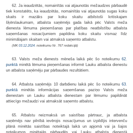
62. Ja ieaudzētās, nomainītās vai atjaunotās mežaudzes pārbaudē
tiek konstatēts, ka ieaudzētās, nomainītās vai atjaunotās sugas koku
skaits ir mazāks par koku skaitu atbilstoši kritiskajam
šķērslaukumam, atbalsta saņēmējs gada laikā pēc Valsts meža
dienesta lēmuma pieņemšanas par platības neatbilstību atbalsta
saņemšanas nosacījumiem papildina koku skaitu vismaz līdz
minimālajam skaitam vai atmaksā saņemto atbalstu.
(MK
03.12.2024.
noteikumu Nr. 767 redakcijā)
63. Valsts meža dienests mēneša laikā pēc šo noteikumu
62.
punktā
minētā lēmuma pieņemšanas informē Lauku atbalsta dienestu
un atbalsta saņēmēju par pārbaudes rezultātiem.
64. Atbalsta saņēmējs 10 darbdienu laikā pēc šo noteikumu
63.
punktā
minētās informācijas saņemšanas paziņo Valsts meža
dienestam un Lauku atbalsta dienestam par lēmumu papildināt
attiecīgo mežaudzi vai atmaksāt saņemto atbalstu.
65. Atbalstu neizmaksā un saistības pārtrauc, ja atbalsta
saņēmējs nav pilnībā ievērojis nosacījumus un izpildījis intervenču
plānā minētās saistības noteiktajā laikā un apjomā vai ja šajos
noteikumos minētajās pārbaudēs vai Lauku atbalsta dienestā