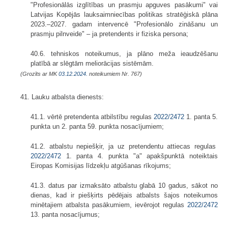
"Profesionālās izglītības un prasmju apguves pasākumi" vai
Latvijas Kopējās lauksaimniecības politikas stratēģiskā plāna
2023.–2027. gadam intervencē "Profesionālo zināšanu un
prasmju pilnveide" – ja pretendents ir fiziska persona;
40.6. tehniskos noteikumus, ja plāno meža ieaudzēšanu
platībā ar slēgtām meliorācijas sistēmām.
(Grozīts ar MK
03.12.2024.
noteikumiem Nr. 767)
41. Lauku atbalsta dienests:
41.1. vērtē pretendenta atbilstību regulas
2022/2472
1. panta 5.
punkta un 2. panta 59. punkta nosacījumiem;
41.2. atbalstu nepiešķir, ja uz pretendentu attiecas regulas
2022/2472
1. panta 4. punkta "a" apakšpunktā noteiktais
Eiropas Komisijas līdzekļu atgūšanas rīkojums;
41.3. datus par izmaksāto atbalstu glabā 10 gadus, sākot no
dienas, kad ir piešķirts pēdējais atbalsts šajos noteikumos
minētajiem atbalsta pasākumiem, ievērojot regulas
2022/2472
13. panta nosacījumus;