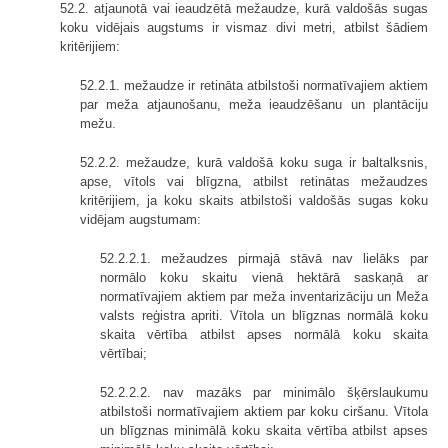
52.2. atjaunotā vai ieaudzētā mežaudze, kurā valdošās sugas
koku vidējais augstums ir vismaz divi metri, atbilst šādiem
kritērijiem:
52.2.1. mežaudze ir retināta atbilstoši normatīvajiem aktiem
par meža atjaunošanu, meža ieaudzēšanu un plantāciju
mežu.
52.2.2. mežaudze, kurā valdošā koku suga ir baltalksnis,
apse, vītols vai blīgzna, atbilst retinātas mežaudzes
kritērijiem, ja koku skaits atbilstoši valdošās sugas koku
vidējam augstumam:
52.2.2.1. mežaudzes pirmajā stāvā nav lielāks par
normālo koku skaitu vienā hektārā saskaņā ar
normatīvajiem aktiem par meža inventarizāciju un Meža
valsts reģistra apriti. Vītola un blīgznas normālā koku
skaita vērtība atbilst apses normālā koku skaita
vērtībai;
52.2.2.2. nav mazāks par minimālo šķērslaukumu
atbilstoši normatīvajiem aktiem par koku ciršanu. Vītola
un blīgznas minimālā koku skaita vērtība atbilst apses