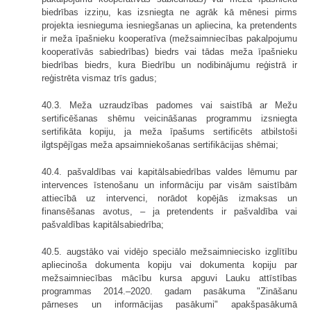
biedrības izziņu, kas izsniegta ne agrāk kā mēnesi pirms
projekta iesnieguma iesniegšanas un apliecina, ka pretendents
ir meža īpašnieku kooperatīva (mežsaimniecības pakalpojumu
kooperatīvās sabiedrības) biedrs vai tādas meža īpašnieku
biedrības biedrs, kura Biedrību un nodibinājumu reģistrā ir
reģistrēta vismaz trīs gadus;
40.3. Meža uzraudzības padomes vai saistībā ar Mežu
sertificēšanas shēmu veicināšanas programmu izsniegta
sertifikāta kopiju, ja meža īpašums sertificēts atbilstoši
ilgtspējīgas meža apsaimniekošanas sertifikācijas shēmai;
40.4. pašvaldības vai kapitālsabiedrības valdes lēmumu par
intervences īstenošanu un informāciju par visām saistībām
attiecībā uz intervenci, norādot kopējās izmaksas un
finansēšanas avotus, – ja pretendents ir pašvaldība vai
pašvaldības kapitālsabiedrība;
40.5. augstāko vai vidējo speciālo mežsaimniecisko izglītību
apliecinoša dokumenta kopiju vai dokumenta kopiju par
mežsaimniecības mācību kursa apguvi Lauku attīstības
programmas 2014.–2020. gadam pasākuma "Zināšanu
pārneses un informācijas pasākumi" apakšpasākumā