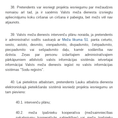
38. Pretendents var iesniegt projekta iesniegumu par mežaudzes
nomaiņu arī tad, ja ir saņēmis Valsts meža dienesta izsniegtu
apliecinājumu koku ciršanai un ciršana ir pabeigta, bet mežs vēl nav
atjaunots.
39. Valsts meža dienests intervenču plānu noraida, ja pretendents
ir administratīvi sodīts saskaņā ar
Meža likuma
51.
panta ceturto,
sesto, astoto, desmito, vienpadsmito, divpadsmito, četrpadsmito,
piecpadsmito vai sešpadsmito daļu, kamēr sodāmība nav
dzēsta. Ziņas par personu izdarītajiem administratīvajiem
pārkāpumiem atbilstoši valsts informācijas sistēmās ietvertajai
informācijai Valsts meža dienests iegūst no valsts informācijas
sistēmas "Sodu reģistrs".
40. Lai pieteiktos atbalstam, pretendents Lauku atbalsta dienesta
elektroniskajā pieteikšanās sistēmā iesniedz projekta iesniegumu un
tam pievieno:
40.1. intervenču plānu;
40.2. meža īpašnieku kooperatīva (mežsaimniecības
pakalpojumu kooperatīvās sabiedrības) vai meža īpašnieku