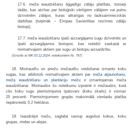
17.6. meža ieaudzēšanu ilggadīgo zālāju platībās, tostarp
tādās, kas atzītas par bioloģiski vērtīgiem zālājiem vai putnu
dzīvotnēm zālājos, kuras atkarīgas no lauksaimnieciskās
darbības (turpmāk – Eiropas Savienības nozīmes zālāju
biotopi);
17.7. meža ieaudzēšanu īpaši aizsargājamo sugu dzīvotnēs un
īpaši aizsargājamos biotopos, kas noteikti saskaņā ar
normatīvajiem aktiem par sugu un biotopu aizsardzību.
(Grozīts ar MK
03.12.2024.
noteikumiem Nr. 767)
18. Mistraudžu un priežu mežaudžu veidošanai izmanto koku
sugas, kas atbilstoši normatīvajiem aktiem
par meža atjaunošanu,
meža ieaudzēšanu un plantāciju mežu
ir izmantojamas meža
ieaudzēšanai. Mistraudze šo noteikumu izpratnē ir mežaudze, kurā
citu koku sugu piemistrojuma īpatsvars (koku skaits) ir vismaz
25 procenti. Piemistrojumiem grupās maksimālā vienlaidu platība
nepārsniedz 0,2 hektārus.
19. Ieaudzējot mežu, saglabā savrup augošus kokus, koku
grupas, rindas un alejas.