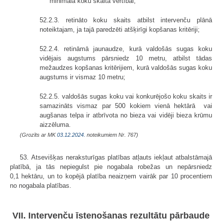
minimālā koku skaita vērtībai;
52.2.3. retināto koku skaits atbilst intervenču plānā
noteiktajam, ja tajā paredzēti atšķirīgi kopšanas kritēriji;
52.2.4. retināmā jaunaudze, kurā valdošās sugas koku
vidējais augstums pārsniedz 10 metru, atbilst tādas
mežaudzes kopšanas kritērijiem, kurā valdošās sugas koku
augstums ir vismaz 10 metru;
52.2.5. valdošās sugas koku vai konkurējošo koku skaits ir
samazināts vismaz par 500 kokiem vienā hektārā vai
augšanas telpa ir atbrīvota no bieza vai vidēji bieza krūmu
aizzēluma.
(Grozīts ar MK
03.12.2024.
noteikumiem Nr. 767)
53. Atsevišķas neraksturīgas platības atļauts iekļaut atbalstāmajā
platībā, ja tās nepiegulst pie nogabala robežas un nepārsniedz
0,1 hektāru, un to kopējā platība neaizņem vairāk par 10 procentiem
no nogabala platības.
VII. Intervenču īstenošanas rezultātu pārbaude