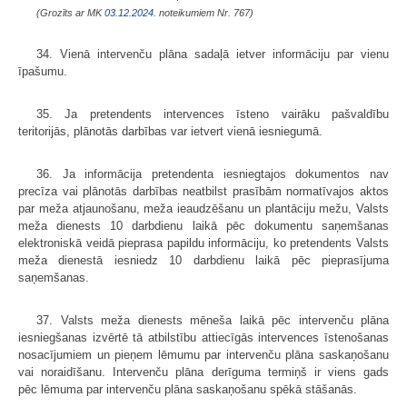
(Grozīts ar MK
03.12.2024.
noteikumiem Nr. 767)
34. Vienā intervenču plāna sadaļā ietver informāciju par vienu
īpašumu.
35. Ja pretendents intervences īsteno vairāku pašvaldību
teritorijās, plānotās darbības var ietvert vienā iesniegumā.
36. Ja informācija pretendenta iesniegtajos dokumentos nav
precīza vai plānotās darbības neatbilst prasībām normatīvajos aktos
par meža atjaunošanu, meža ieaudzēšanu un plantāciju mežu, Valsts
meža dienests 10 darbdienu laikā pēc dokumentu saņemšanas
elektroniskā veidā pieprasa papildu informāciju, ko pretendents Valsts
meža dienestā iesniedz 10 darbdienu laikā pēc pieprasījuma
saņemšanas.
37. Valsts meža dienests mēneša laikā pēc intervenču plāna
iesniegšanas izvērtē tā atbilstību attiecīgās intervences īstenošanas
nosacījumiem un pieņem lēmumu par intervenču plāna saskaņošanu
vai noraidīšanu. Intervenču plāna derīguma termiņš ir viens gads
pēc lēmuma par intervenču plāna saskaņošanu spēkā stāšanās.