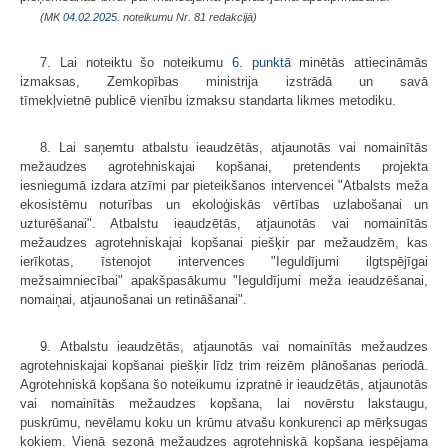
(MK
04.02.2025.
noteikumu Nr. 81 redakcijā)
7. Lai noteiktu šo noteikumu
6. punktā
minētās attiecināmās
izmaksas, Zemkopības ministrija izstrādā un savā
tīmekļvietnē publicē vienību izmaksu standarta likmes metodiku.
8. Lai saņemtu atbalstu ieaudzētās, atjaunotās vai nomainītās
mežaudzes agrotehniskajai kopšanai, pretendents projekta
iesniegumā izdara atzīmi par pieteikšanos intervencei "Atbalsts meža
ekosistēmu noturības un ekoloģiskās vērtības uzlabošanai un
uzturēšanai". Atbalstu ieaudzētās, atjaunotās vai nomainītās
mežaudzes agrotehniskajai kopšanai piešķir par mežaudzēm, kas
ierīkotas, īstenojot intervences "Ieguldījumi ilgtspējīgai
mežsaimniecībai" apakšpasākumu "Ieguldījumi meža ieaudzēšanai,
nomaiņai, atjaunošanai un retināšanai".
9. Atbalstu ieaudzētās, atjaunotās vai nomainītās mežaudzes
agrotehniskajai kopšanai piešķir līdz trim reizēm plānošanas periodā.
Agrotehniskā kopšana šo noteikumu izpratnē ir ieaudzētās, atjaunotās
vai nomainītās mežaudzes kopšana, lai novērstu lakstaugu,
puskrūmu, nevēlamu koku un krūmu atvašu konkurenci ap mērķsugas
kokiem. Vienā sezonā mežaudzes agrotehniskā kopšana iespējama