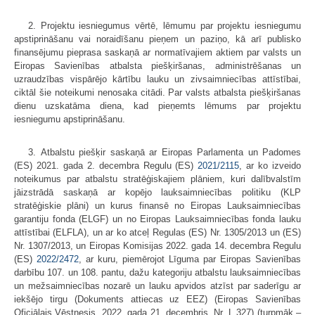
2. Projektu iesniegumus vērtē, lēmumu par projektu iesniegumu
apstiprināšanu vai noraidīšanu pieņem un paziņo, kā arī publisko
finansējumu pieprasa saskaņā ar normatīvajiem aktiem par valsts un
Eiropas Savienības atbalsta piešķiršanas, administrēšanas un
uzraudzības vispārējo kārtību lauku un zivsaimniecības attīstībai,
ciktāl šie noteikumi nenosaka citādi. Par valsts atbalsta piešķiršanas
dienu uzskatāma diena, kad pieņemts lēmums par projektu
iesniegumu apstiprināšanu.
3. Atbalstu piešķir saskaņā ar Eiropas Parlamenta un Padomes
(ES) 2021. gada 2. decembra Regulu (ES)
2021/2115
, ar ko izveido
noteikumus par atbalstu stratēģiskajiem plāniem, kuri dalībvalstīm
jāizstrādā saskaņā ar kopējo lauksaimniecības politiku (KLP
stratēģiskie plāni) un kurus finansē no Eiropas Lauksaimniecības
garantiju fonda (ELGF) un no Eiropas Lauksaimniecības fonda lauku
attīstībai (ELFLA), un ar ko atceļ Regulas (ES) Nr. 1305/2013 un (ES)
Nr. 1307/2013, un Eiropas Komisijas 2022. gada 14. decembra Regulu
(ES)
2022/2472
, ar kuru, piemērojot Līguma par Eiropas Savienības
darbību 107. un 108. pantu, dažu kategoriju atbalstu lauksaimniecības
un mežsaimniecības nozarē un lauku apvidos atzīst par saderīgu ar
iekšējo tirgu (Dokuments attiecas uz EEZ) (Eiropas Savienības
Oficiālais Vēstnesis, 2022. gada 21. decembris, Nr. L 327) (turpmāk –