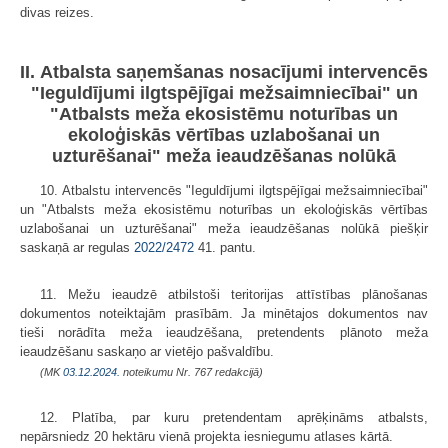
divas reizes.
II. Atbalsta saņemšanas nosacījumi intervencēs
"Ieguldījumi ilgtspējīgai mežsaimniecībai" un
"Atbalsts meža ekosistēmu noturības un
ekoloģiskās vērtības uzlabošanai un
uzturēšanai" meža ieaudzēšanas nolūkā
10. Atbalstu intervencēs "Ieguldījumi ilgtspējīgai mežsaimniecībai"
un "Atbalsts meža ekosistēmu noturības un ekoloģiskās vērtības
uzlabošanai un uzturēšanai" meža ieaudzēšanas nolūkā piešķir
saskaņā ar regulas
2022/2472
41. pantu.
11. Mežu ieaudzē atbilstoši teritorijas attīstības plānošanas
dokumentos noteiktajām prasībām. Ja minētajos dokumentos nav
tieši norādīta meža ieaudzēšana, pretendents plānoto meža
ieaudzēšanu saskaņo ar vietējo pašvaldību.
(MK
03.12.2024.
noteikumu Nr. 767 redakcijā)
12. Platība, par kuru pretendentam aprēķināms atbalsts,
nepārsniedz 20 hektāru vienā projekta iesniegumu atlases kārtā.