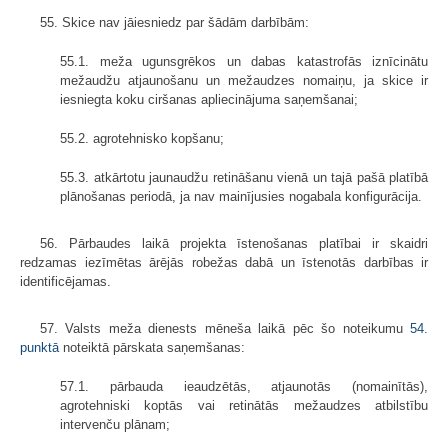
55. Skice nav jāiesniedz par šādām darbībām:
55.1. meža ugunsgrēkos un dabas katastrofās iznīcinātu
mežaudžu atjaunošanu un mežaudzes nomaiņu, ja skice ir
iesniegta koku ciršanas apliecinājuma saņemšanai;
55.2. agrotehnisko kopšanu;
55.3. atkārtotu jaunaudžu retināšanu vienā un tajā pašā platībā
plānošanas periodā, ja nav mainījusies nogabala konfigurācija.
56. Pārbaudes laikā projekta īstenošanas platībai ir skaidri
redzamas iezīmētas ārējās robežas dabā un īstenotās darbības ir
identificējamas.
57. Valsts meža dienests mēneša laikā pēc šo noteikumu
54.
punktā
noteiktā pārskata saņemšanas:
57.1. pārbauda ieaudzētās, atjaunotās (nomainītās),
agrotehniski koptās vai retinātās mežaudzes atbilstību
intervenču plānam;