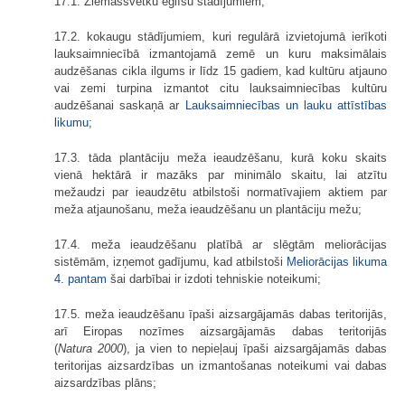
17.1. Ziemassvētku eglīšu stādījumiem;
17.2. kokaugu stādījumiem, kuri regulārā izvietojumā ierīkoti
lauksaimniecībā izmantojamā zemē un kuru maksimālais
audzēšanas cikla ilgums ir līdz 15 gadiem, kad kultūru atjauno
vai zemi turpina izmantot citu lauksaimniecības kultūru
audzēšanai saskaņā ar
Lauksaimniecības un lauku attīstības
likumu
;
17.3. tāda plantāciju meža ieaudzēšanu, kurā koku skaits
vienā hektārā ir mazāks par minimālo skaitu, lai atzītu
mežaudzi par ieaudzētu atbilstoši normatīvajiem aktiem par
meža atjaunošanu, meža ieaudzēšanu un plantāciju mežu;
17.4. meža ieaudzēšanu platībā ar slēgtām meliorācijas
sistēmām, izņemot gadījumu, kad atbilstoši
Meliorācijas likuma
4. pantam
šai darbībai ir izdoti tehniskie noteikumi;
17.5. meža ieaudzēšanu īpaši aizsargājamās dabas teritorijās,
arī Eiropas nozīmes aizsargājamās dabas teritorijās
(
Natura 2000
), ja vien to nepieļauj īpaši aizsargājamās dabas
teritorijas aizsardzības un izmantošanas noteikumi vai dabas
aizsardzības plāns;