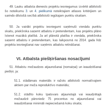
49. Lauku atbalsta dienests projektu iesniegumus izvērtē atbilstoši
šo noteikumu
3
. un
4. pielikumā
noteiktajiem atlases kritērijiem un
sarindo dilstošā secībā atbilstoši iegūtajam punktu skaitam.
50. Ja vairāki projektu iesniegumi saņēmuši vienādu punktu
skaitu, priekšroka saņemt atbalstu ir pretendentam, kas projektu plāno
īstenot mazākā platībā. Ja arī plānotā platība ir vienāda, priekšroka
saņemt atbalstu ir pretendentam, kas laikposmā no 2014. gada līdz
projekta iesniegšanai nav saņēmis atbalstu retināšanai.
VI. Atbalsta piešķiršanas nosacījumi
51. Atbalstu mežaudzes atjaunošanai (nomaiņai) un ieaudzēšanai
piešķir, ja:
51.1. stādāmais materiāls ir ražots atbilstoši normatīvajiem
aktiem par meža reproduktīvo materiālu;
51.2. stādīto koku īpatsvars atjaunotajā vai ieaudzētajā
mežaudzē pārsniedz 75 procentus no atjaunošanai vai
ieaudzēšanai minimāli nepieciešamā koku skaita;