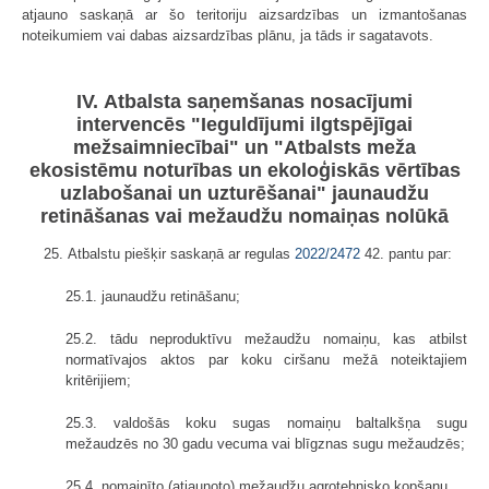
atjauno saskaņā ar šo teritoriju aizsardzības un izmantošanas
noteikumiem vai dabas aizsardzības plānu, ja tāds ir sagatavots.
IV. Atbalsta saņemšanas nosacījumi
intervencēs "Ieguldījumi ilgtspējīgai
mežsaimniecībai" un "Atbalsts meža
ekosistēmu noturības un ekoloģiskās vērtības
uzlabošanai un uzturēšanai" jaunaudžu
retināšanas vai mežaudžu nomaiņas nolūkā
25. Atbalstu piešķir saskaņā ar regulas
2022/2472
42. pantu par:
25.1. jaunaudžu retināšanu;
25.2. tādu neproduktīvu mežaudžu nomaiņu, kas atbilst
normatīvajos aktos par koku ciršanu mežā noteiktajiem
kritērijiem;
25.3. valdošās koku sugas nomaiņu baltalkšņa sugu
mežaudzēs no 30 gadu vecuma vai blīgznas sugu mežaudzēs;
25.4. nomainīto (atjaunoto) mežaudžu agrotehnisko kopšanu.