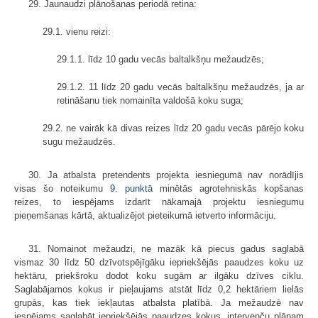
29. Jaunaudzi plānošanas periodā retina:
29.1. vienu reizi:
29.1.1. līdz 10 gadu vecās baltalkšņu mežaudzēs;
29.1.2. 11 līdz 20 gadu vecās baltalkšņu mežaudzēs, ja ar
retināšanu tiek nomainīta valdošā koku suga;
29.2. ne vairāk kā divas reizes līdz 20 gadu vecās pārējo koku
sugu mežaudzēs.
30. Ja atbalsta pretendents projekta iesniegumā nav norādījis
visas šo noteikumu
9. punktā
minētās agrotehniskās kopšanas
reizes, to iespējams izdarīt nākamajā projektu iesniegumu
pieņemšanas kārtā, aktualizējot pieteikumā ietverto informāciju.
31. Nomainot mežaudzi, ne mazāk kā piecus gadus saglabā
vismaz 30 līdz 50 dzīvotspējīgāku iepriekšējās paaudzes koku uz
hektāru, priekšroku dodot koku sugām ar ilgāku dzīves ciklu.
Saglabājamos kokus ir pieļaujams atstāt līdz 0,2 hektāriem lielās
grupās, kas tiek iekļautas atbalsta platībā. Ja mežaudzē nav
iespējams saglabāt iepriekšējās paaudzes kokus, intervenču plānam