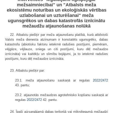
mežsaimniecībai" un "Atbalsts meža
ekosistēmu noturības un ekoloģiskās vērtības
uzlabošanai un uzturēšanai" meža
ugunsgrēkos un dabas katastrofās iznīcinātu
mežaudžu atjaunošanas nolūkā
22. Atbalstu piešķir par meža atjaunošanu platībā, kurā atbilstoši
Valsts meža dienesta atzinumam ir konstatēts ugunsgrēks, dabas
katastrofa (abiotisku faktoru ietekmē radušies postījumi, piemēram,
vējgāze, vējlauze, sniega un citi postījumi, kuru dēļ mežaudze
iznīcināta) vai kaitēkļu un slimību bojājumi, ja to ietekmē radušies
postījumi, kuru dēļ mežaudze iznīcināta.
23. Atbalstu piešķir par:
23.1. meža atjaunošanu saskaņā ar regulas
2022/2472
43. pantu;
23.2. atjaunotās mežaudzes agrotehnisko kopšanu saskaņā ar
regulas
2022/2472
42. pantu.
24. Īpaši aizsargājamā dabas teritorijā vai mikroliegumā mežaudzi