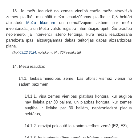
13. Ja mežu ieaudzē no zemes vienībā esoša meža atsevišķā
zemes platībā, minimālā meža ieaudzēšanas platība ir 0,5 hektāri
atbilstoši
Meža likumam
un normatīvajiem aktiem par meža
inventarizāciju un Meža valsts reģistra informācijas apriti. Šo prasību
nepiemēro, ja intervenci īsteno teritorijā, kurā meža ieaudzēšana
paredzēta īpaši aizsargājamās dabas teritorijas dabas aizsardzības
plānā.
(MK
03.12.2024.
noteikumu Nr. 767 redakcijā)
14. Mežu ieaudzē:
14.1. lauksaimniecības zemē, kas atbilst vismaz vienai no
šādām pazīmēm:
14.1.1. visā zemes vienības platības kontūrā, kur auglība
nav lielāka par 30 ballēm, un platības kontūrā, kur zemes
auglība ir lielāka par 30 ballēm, nepārsniedzot piecus
hektārus;
14.1.2. erozijai pakļautā lauksaimniecības zemē (E2, E3);
14.1.3. lauksaimniecības zemē uz kūdras augsnēm;