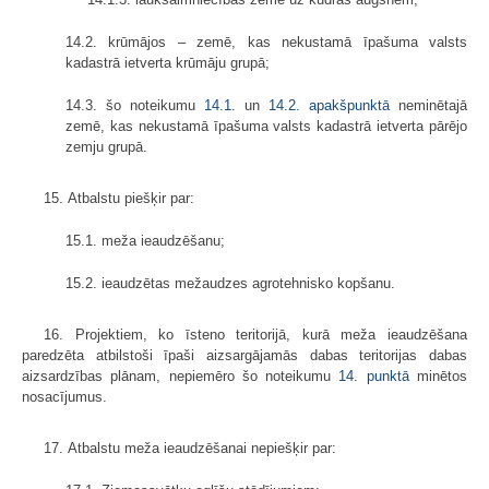
14.2. krūmājos – zemē, kas nekustamā īpašuma valsts
kadastrā ietverta krūmāju grupā;
14.3. šo noteikumu
14.1.
un
14.2. apakšpunktā
neminētajā
zemē, kas nekustamā īpašuma valsts kadastrā ietverta pārējo
zemju grupā.
15. Atbalstu piešķir par:
15.1. meža ieaudzēšanu;
15.2. ieaudzētas mežaudzes agrotehnisko kopšanu.
16. Projektiem, ko īsteno teritorijā, kurā meža ieaudzēšana
paredzēta atbilstoši īpaši aizsargājamās dabas teritorijas dabas
aizsardzības plānam, nepiemēro šo noteikumu
14. punktā
minētos
nosacījumus.
17. Atbalstu meža ieaudzēšanai nepiešķir par: