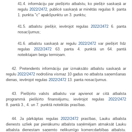
41.4. informāciju par piešķirto atbalstu, ko piešķir saskaņā ar
regulu
2022/2472
, publicē saskaņā ar minētās regulas 9. panta
1. punkta "c" apakšpunktu un 3. punktu;
41.5. atbalstu piešķir, ievērojot regulas
2022/2472
6. panta
nosacījumus;
41.6. atbalstu saskaņā ar regulu
2022/2472
var piešķirt līdz
regulas
2022/2472
63. panta 4. punktā un 64. pantā
noteiktajam beigu termiņam.
42. Pretendents informāciju par izmaksāto atbalstu saskaņā ar
regulu
2022/2472
nodrošina vismaz 10 gadus no atbalsta saņemšanas
dienas, ievērojot regulas
2022/2472
13. panta nosacījumus.
43. Piešķirto valsts atbalstu var apvienot ar citā atbalsta
programmā piešķirto finansējumu, ievērojot regulas
2022/2472
8. pantā 3., 4. un 7. punktā noteiktās prasības.
44. Ja pārkāptas regulas
2022/2472
prasības, Lauku atbalsta
dienests uzliek par pienākumu atbalsta saņēmējam atmaksāt Lauku
atbalsta dienestam saņemto nelikumīgo komercdarbības atbalstu.