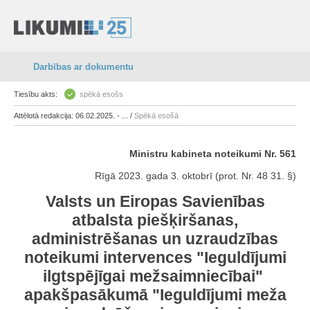
Darbības ar dokumentu
Tiesību akts:
spēkā esošs
Attēlotā redakcija: 06.02.2025. - ... /
Spēkā esošā
Ministru kabineta noteikumi Nr. 561
Rīgā 2023. gada 3. oktobrī (prot. Nr. 48 31. §)
Valsts un Eiropas Savienības
atbalsta piešķiršanas,
administrēšanas un uzraudzības
noteikumi intervences "Ieguldījumi
ilgtspējīgai mežsaimniecībai"
apakšpasākumā "Ieguldījumi meža