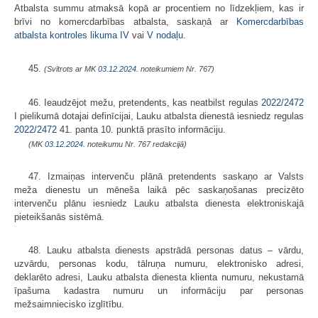
Atbalsta summu atmaksā kopā ar procentiem no līdzekļiem, kas ir
brīvi no komercdarbības atbalsta, saskaņā ar
Komercdarbības
atbalsta kontroles likuma
IV
vai
V nodaļu
.
45.
(Svītrots ar MK
03.12.2024.
noteikumiem Nr. 767)
46. Ieaudzējot mežu, pretendents, kas neatbilst regulas
2022/2472
I pielikumā dotajai definīcijai, Lauku atbalsta dienestā iesniedz regulas
2022/2472
41. panta 10. punktā prasīto informāciju.
(MK
03.12.2024.
noteikumu Nr. 767 redakcijā)
47. Izmaiņas intervenču plānā pretendents saskaņo ar Valsts
meža dienestu un mēneša laikā pēc saskaņošanas precizēto
intervenču plānu iesniedz Lauku atbalsta dienesta elektroniskajā
pieteikšanās sistēmā.
48. Lauku atbalsta dienests apstrādā personas datus – vārdu,
uzvārdu, personas kodu, tālruņa numuru, elektronisko adresi,
deklarēto adresi, Lauku atbalsta dienesta klienta numuru, nekustamā
īpašuma kadastra numuru un informāciju par personas
mežsaimniecisko izglītību.