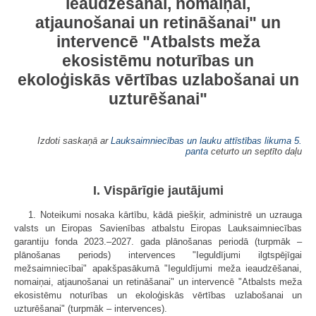
ieaudzēšanai, nomaiņai,
atjaunošanai un retināšanai" un
intervencē "Atbalsts meža
ekosistēmu noturības un
ekoloģiskās vērtības uzlabošanai un
uzturēšanai"
Izdoti saskaņā ar
Lauksaimniecības un lauku attīstības likuma
5.
panta
ceturto un septīto daļu
I. Vispārīgie jautājumi
1. Noteikumi nosaka kārtību, kādā piešķir, administrē un uzrauga
valsts un Eiropas Savienības atbalstu Eiropas Lauksaimniecības
garantiju fonda 2023.–2027. gada plānošanas periodā (turpmāk –
plānošanas periods) intervences "Ieguldījumi ilgtspējīgai
mežsaimniecībai" apakšpasākumā "Ieguldījumi meža ieaudzēšanai,
nomaiņai, atjaunošanai un retināšanai" un intervencē "Atbalsts meža
ekosistēmu noturības un ekoloģiskās vērtības uzlabošanai un
uzturēšanai" (turpmāk – intervences).