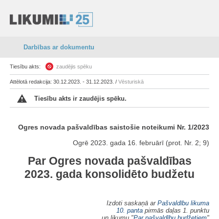
Darbības ar dokumentu
Tiesību akts:
zaudējis spēku
Attēlotā redakcija: 30.12.2023. - 31.12.2023. /
Vēsturiskā
Tiesību akts ir zaudējis spēku.
Ogres novada pašvaldības saistošie noteikumi Nr. 1/2023
Ogrē 2023. gada 16. februārī (prot. Nr. 2; 9)
Par Ogres novada pašvaldības
2023. gada konsolidēto budžetu
Izdoti saskaņā ar
Pašvaldību likuma
10. panta
pirmās daļas 1. punktu
un likumu "
Par pašvaldību budžetiem
"