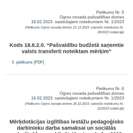
Pielikums Nr. 5
Ogres novada pašvaldības domes
16.02.2023.
saistošajiem noteikumiem Nr. 1/2023
(Pielikums Ogres novada domes
21.12.2023.
saistošo noteikumu Nr.
28/2023 redakcijā)
Kods 18.6.2.0. “Pašvaldību budžetā saņemtie
valsts transferti noteiktam mērķim”
5. pielikums [PDF]
Pielikums Nr. 6
Ogres novada pašvaldības domes
16.02.2023.
saistošajiem noteikumiem Nr. 1/2023
(Pielikums Ogres novada domes
26.10.2023.
saistošo noteikumu Nr.
22/2023 redakcijā)
Mērķdotācijas izglītības iestāžu pedagoģisko
darbinieku darba samaksai un sociālās