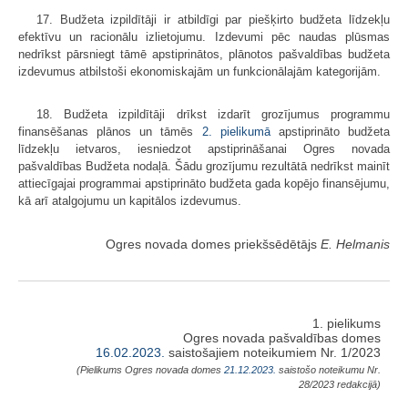
17. Budžeta izpildītāji ir atbildīgi par piešķirto budžeta līdzekļu
efektīvu un racionālu izlietojumu. Izdevumi pēc naudas plūsmas
nedrīkst pārsniegt tāmē apstiprinātos, plānotos pašvaldības budžeta
izdevumus atbilstoši ekonomiskajām un funkcionālajām kategorijām.
18. Budžeta izpildītāji drīkst izdarīt grozījumus programmu
finansēšanas plānos un tāmēs
2. pielikumā
apstiprināto budžeta
līdzekļu ietvaros, iesniedzot apstiprināšanai Ogres novada
pašvaldības Budžeta nodaļā. Šādu grozījumu rezultātā nedrīkst mainīt
attiecīgajai programmai apstiprināto budžeta gada kopējo finansējumu,
kā arī atalgojumu un kapitālos izdevumus.
Ogres novada domes priekšsēdētājs
E. Helmanis
1. pielikums
Ogres novada pašvaldības domes
16.02.2023.
saistošajiem noteikumiem Nr. 1/2023
(Pielikums Ogres novada domes
21.12.2023.
saistošo noteikumu Nr.
28/2023 redakcijā)