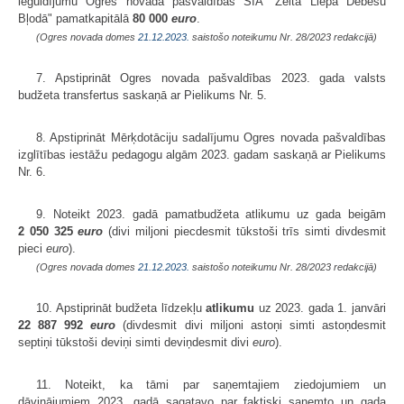
ieguldījumu Ogres novada pašvaldības SIA "Zelta Liepa Debesu
Bļodā" pamatkapitālā
80 000
euro
.
(Ogres novada domes
21.12.2023.
saistošo noteikumu Nr. 28/2023 redakcijā)
7. Apstiprināt Ogres novada pašvaldības 2023. gada valsts
budžeta transfertus saskaņā ar Pielikums Nr. 5.
8. Apstiprināt Mērķdotāciju sadalījumu Ogres novada pašvaldības
izglītības iestāžu pedagogu algām 2023. gadam saskaņā ar Pielikums
Nr. 6.
9. Noteikt 2023. gadā pamatbudžeta atlikumu uz gada beigām
2 050 325
euro
(divi miljoni piecdesmit tūkstoši trīs simti divdesmit
pieci
euro
).
(Ogres novada domes
21.12.2023.
saistošo noteikumu Nr. 28/2023 redakcijā)
10. Apstiprināt budžeta līdzekļu
atlikumu
uz 2023. gada 1. janvāri
22 887 992
euro
(divdesmit divi miljoni astoņi simti astoņdesmit
septiņi tūkstoši deviņi simti deviņdesmit divi
euro
).
11. Noteikt, ka tāmi par saņemtajiem ziedojumiem un
dāvinājumiem 2023. gadā sagatavo par faktiski saņemto un gada