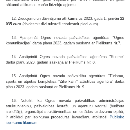
sākumā atlikumos esošo līdzekļu apjomu.
12. Ziedojumu un dāvinājumu
atlikums
uz 2023. gada 1. janvāri
22
035
euro
(divdesmit divi tūkstoši trīsdesmit pieci
euro
).
13. Apstiprināt Ogres novada pašvaldības aģentūras "Ogres
komunikācijas" darba plānu 2023. gadam saskaņā ar Pielikums Nr.7.
14. Apstiprināt Ogres novada pašvaldības aģentūras "Rosme"
darba plānu 2023. gadam saskaņā ar Pielikums Nr. 8.
15. Apstiprināt Ogres novadu pašvaldību aģentūras "Tūrisma,
sporta un atpūtas kompleksa "Zilie kalni" attīstības aģentūra" darba
plānu 2023. gadam saskaņā ar Pielikums Nr. 9.
16. Noteikt, ka Ogres novada pašvaldības administrācijas
struktūrvienību, pašvaldības iestāžu un aģentūru vadītāji (budžeta
izpildītāji), organizējot struktūrvienības un iestādes uzdevumu izpildi,
ir atbildīgi par iepirkuma procedūras ievērošanu atbilstoši
Publisko
iepirkumu likumam
.