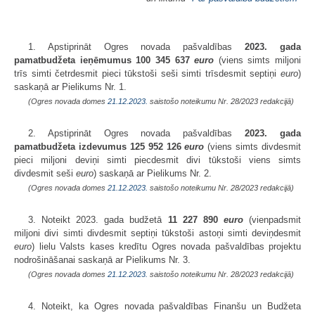
1. Apstiprināt Ogres novada pašvaldības
2023. gada
pamatbudžeta
ieņēmumus 100 345 637
euro
(viens simts miljoni
trīs simti četrdesmit pieci tūkstoši seši simti trīsdesmit septiņi
euro
)
saskaņā ar Pielikums Nr. 1.
(Ogres novada domes
21.12.2023.
saistošo noteikumu Nr. 28/2023 redakcijā)
2. Apstiprināt Ogres novada pašvaldības
2023. gada
pamatbudžeta izdevumus 125 952 126
euro
(viens simts divdesmit
pieci miljoni deviņi simti piecdesmit divi tūkstoši viens simts
divdesmit seši
euro
) saskaņā ar Pielikums Nr. 2.
(Ogres novada domes
21.12.2023.
saistošo noteikumu Nr. 28/2023 redakcijā)
3. Noteikt 2023. gada budžetā
11 227 890
euro
(vienpadsmit
miljoni divi simti divdesmit septiņi tūkstoši astoņi simti deviņdesmit
euro
) lielu Valsts kases kredītu Ogres novada pašvaldības projektu
nodrošināšanai saskaņā ar Pielikums Nr. 3.
(Ogres novada domes
21.12.2023.
saistošo noteikumu Nr. 28/2023 redakcijā)
4. Noteikt, ka Ogres novada pašvaldības Finanšu un Budžeta