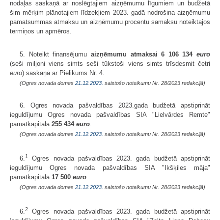
nodaļas saskaņā ar noslēgtajiem aizņēmumu līgumiem un budžetā
šim mērķim plānotajiem līdzekļiem 2023. gadā nodrošina aizņēmumu
pamatsummas atmaksu un aizņēmumu procentu samaksu noteiktajos
termiņos un apmēros.
5. Noteikt finansējumu
aizņēmumu atmaksai
6 106 134
euro
(seši miljoni viens simts seši tūkstoši viens simts trīsdesmit četri
euro
) saskaņā ar Pielikums Nr. 4.
(Ogres novada domes
21.12.2023.
saistošo noteikumu Nr. 28/2023 redakcijā)
6. Ogres novada pašvaldības 2023.gada budžetā apstiprināt
ieguldījumu Ogres novada pašvaldības SIA "Lielvārdes Remte"
pamatkapitālā
255 434
euro
.
(Ogres novada domes
21.12.2023.
saistošo noteikumu Nr. 28/2023 redakcijā)
1
6.
Ogres novada pašvaldības 2023. gada budžetā apstiprināt
ieguldījumu Ogres novada pašvaldības SIA "Ikšķiles māja"
pamatkapitālā
17 500
euro
.
(Ogres novada domes
21.12.2023.
saistošo noteikumu Nr. 28/2023 redakcijā)
2
6.
Ogres novada pašvaldības 2023. gada budžetā apstiprināt