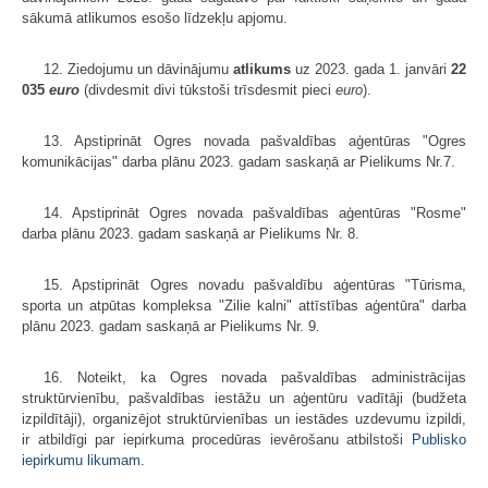
sākumā atlikumos esošo līdzekļu apjomu.
12. Ziedojumu un dāvinājumu
atlikums
uz 2023. gada 1. janvāri
22
035
euro
(divdesmit divi tūkstoši trīsdesmit pieci
euro
).
13. Apstiprināt Ogres novada pašvaldības aģentūras "Ogres
komunikācijas" darba plānu 2023. gadam saskaņā ar Pielikums Nr.7.
14. Apstiprināt Ogres novada pašvaldības aģentūras "Rosme"
darba plānu 2023. gadam saskaņā ar Pielikums Nr. 8.
15. Apstiprināt Ogres novadu pašvaldību aģentūras "Tūrisma,
sporta un atpūtas kompleksa "Zilie kalni" attīstības aģentūra" darba
plānu 2023. gadam saskaņā ar Pielikums Nr. 9.
16. Noteikt, ka Ogres novada pašvaldības administrācijas
struktūrvienību, pašvaldības iestāžu un aģentūru vadītāji (budžeta
izpildītāji), organizējot struktūrvienības un iestādes uzdevumu izpildi,
ir atbildīgi par iepirkuma procedūras ievērošanu atbilstoši
Publisko
iepirkumu likumam
.