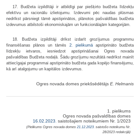
17. Budžeta izpildītāji ir atbildīgi par piešķirto budžeta līdzekļu
efektīvu un racionālu izlietojumu. Izdevumi pēc naudas plūsmas
nedrīkst pārsniegt tāmē apstiprinātos, plānotos pašvaldības budžeta
izdevumus atbilstoši ekonomiskajām un funkcionālajām kategorijām.
18. Budžeta izpildītāji drīkst izdarīt grozījumus programmu
finansēšanas plānos un tāmēs
2. pielikumā
apstiprināto budžeta
līdzekļu ietvaros, iesniedzot apstiprināšanai Ogres novada
pašvaldības Budžeta nodaļā. Šādu grozījumu rezultātā nedrīkst mainīt
attiecīgajai programmai apstiprināto budžeta gada kopējo finansējumu,
kā arī atalgojumu un kapitālos izdevumus.
Ogres novada domes priekšsēdētājs
E. Helmanis
1. pielikums
Ogres novada pašvaldības domes
16.02.2023.
saistošajiem noteikumiem Nr. 1/2023
(Pielikums Ogres novada domes
21.12.2023.
saistošo noteikumu Nr.
28/2023 redakcijā)