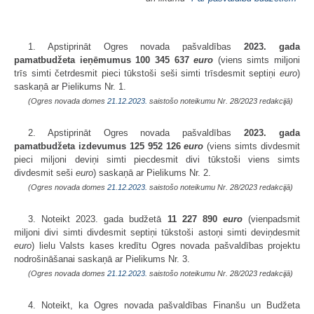
1. Apstiprināt Ogres novada pašvaldības
2023. gada
pamatbudžeta
ieņēmumus 100 345 637
euro
(viens simts miljoni
trīs simti četrdesmit pieci tūkstoši seši simti trīsdesmit septiņi
euro
)
saskaņā ar Pielikums Nr. 1.
(Ogres novada domes
21.12.2023.
saistošo noteikumu Nr. 28/2023 redakcijā)
2. Apstiprināt Ogres novada pašvaldības
2023. gada
pamatbudžeta izdevumus 125 952 126
euro
(viens simts divdesmit
pieci miljoni deviņi simti piecdesmit divi tūkstoši viens simts
divdesmit seši
euro
) saskaņā ar Pielikums Nr. 2.
(Ogres novada domes
21.12.2023.
saistošo noteikumu Nr. 28/2023 redakcijā)
3. Noteikt 2023. gada budžetā
11 227 890
euro
(vienpadsmit
miljoni divi simti divdesmit septiņi tūkstoši astoņi simti deviņdesmit
euro
) lielu Valsts kases kredītu Ogres novada pašvaldības projektu
nodrošināšanai saskaņā ar Pielikums Nr. 3.
(Ogres novada domes
21.12.2023.
saistošo noteikumu Nr. 28/2023 redakcijā)
4. Noteikt, ka Ogres novada pašvaldības Finanšu un Budžeta