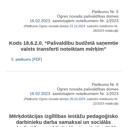
Pielikums Nr. 5
Ogres novada pašvaldības domes
16.02.2023.
saistošajiem noteikumiem Nr. 1/2023
(Pielikums Ogres novada domes
21.12.2023.
saistošo noteikumu Nr.
28/2023 redakcijā)
Kods 18.6.2.0. “Pašvaldību budžetā saņemtie
valsts transferti noteiktam mērķim”
5. pielikums [PDF]
Pielikums Nr. 6
Ogres novada pašvaldības domes
16.02.2023.
saistošajiem noteikumiem Nr. 1/2023
(Pielikums Ogres novada domes
26.10.2023.
saistošo noteikumu Nr.
22/2023 redakcijā)
Mērķdotācijas izglītības iestāžu pedagoģisko
darbinieku darba samaksai un sociālās