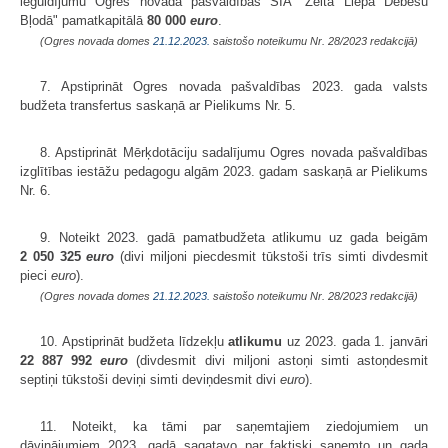
ieguldījumu Ogres novada pašvaldības SIA "Zelta Liepa Debesu
Bļodā" pamatkapitālā
80 000
euro
.
(Ogres novada domes
21.12.2023.
saistošo noteikumu Nr. 28/2023 redakcijā)
7. Apstiprināt Ogres novada pašvaldības 2023. gada valsts
budžeta transfertus saskaņā ar Pielikums Nr. 5.
8. Apstiprināt Mērķdotāciju sadalījumu Ogres novada pašvaldības
izglītības iestāžu pedagogu algām 2023. gadam saskaņā ar Pielikums
Nr. 6.
9. Noteikt 2023. gadā pamatbudžeta atlikumu uz gada beigām
2 050 325
euro
(divi miljoni piecdesmit tūkstoši trīs simti divdesmit
pieci
euro
).
(Ogres novada domes
21.12.2023.
saistošo noteikumu Nr. 28/2023 redakcijā)
10. Apstiprināt budžeta līdzekļu
atlikumu
uz 2023. gada 1. janvāri
22 887 992
euro
(divdesmit divi miljoni astoņi simti astoņdesmit
septiņi tūkstoši deviņi simti deviņdesmit divi
euro
).
11. Noteikt, ka tāmi par saņemtajiem ziedojumiem un
dāvinājumiem 2023. gadā sagatavo par faktiski saņemto un gada