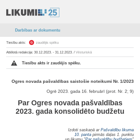
Darbības ar dokumentu
Tiesību akts:
zaudējis spēku
Attēlotā redakcija: 30.12.2023. - 31.12.2023. /
Vēsturiskā
Tiesību akts ir zaudējis spēku.
Ogres novada pašvaldības saistošie noteikumi Nr. 1/2023
Ogrē 2023. gada 16. februārī (prot. Nr. 2; 9)
Par Ogres novada pašvaldības
2023. gada konsolidēto budžetu
Izdoti saskaņā ar
Pašvaldību likuma
10. panta
pirmās daļas 1. punktu
un likumu "
Par pašvaldību budžetiem
"