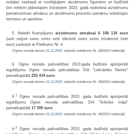
nodaļas saskaņā ar noslēgtajiem aizņēmumu līgumiem un budžetā
šim mērķim plānotajiem līdzekļiem 2023. gadā nodrošina aizņēmumu
pamatsummas atmaksu un aizņēmumu procentu samaksu noteiktajos
termiņos un apmēros.
5. Noteikt finansējumu
aizņēmumu atmaksai
6 106 134
euro
(seši miljoni viens simts seši tūkstoši viens simts trīsdesmit četri
euro
) saskaņā ar Pielikums Nr. 4.
(Ogres novada domes
21.12.2023.
saistošo noteikumu Nr. 28/2023 redakcijā)
6. Ogres novada pašvaldības 2023.gada budžetā apstiprināt
ieguldījumu Ogres novada pašvaldības SIA "Lielvārdes Remte"
pamatkapitālā
255 434
euro
.
(Ogres novada domes
21.12.2023.
saistošo noteikumu Nr. 28/2023 redakcijā)
1
6.
Ogres novada pašvaldības 2023. gada budžetā apstiprināt
ieguldījumu Ogres novada pašvaldības SIA "Ikšķiles māja"
pamatkapitālā
17 500
euro
.
(Ogres novada domes
21.12.2023.
saistošo noteikumu Nr. 28/2023 redakcijā)
2
6.
Ogres novada pašvaldības 2023. gada budžetā apstiprināt