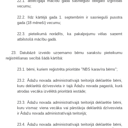
22.1. attiecīgajā mācību gadā sasnieguši obligāto izglītības
vecumu;
22.2. līdz kārtējā gada 1. septembrim ir sasnieguši pusotra
gada (18 mēneši) vecumu;
22.3. pieteikumā norādīts, ka pakalpojumu vēlas saņemt
atbilstošā mācību gadā.
23. Datubāzē izveido uzņemamo bērnu sarakstu pieteikumu
reģistrēšanas secībā šādā kārtībā:
23.1. bērni, kuriem reģistrēta prioritāte "NBS karavīra bērns";
23.2. Ādažu novada administratīvajā teritorijā deklarētie bērni,
kuru deklarētā dzīvesvieta ir tajā Ādažu novada pagastā, kurā
atrodas vecāka izvēlētā prioritārā iestāde;
23.3. Ādažu novada administratīvajā teritorijā deklarētie bērni,
kuru vismaz viena vecāka vai pārstāvja deklarētā dzīvesvieta
ir Ādažu novada administratīvajā teritorijā;
23.4. Ādažu novada administratīvajā teritorijā deklarētie bērni,