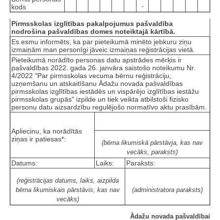
-
kods
Pirmsskolas izglītības pakalpojumus pašvaldība
nodrošina pašvaldības domes noteiktajā kārtībā.
Es esmu informēts, ka par pieteikumā minēto jebkuru ziņu
izmaiņām man personīgi jāveic izmaiņas reģistrācijas vietā.
Pieteikumā norādīto personas datu apstrādes mērķis ir
pašvaldības 2022. gada 26. janvāra saistošo noteikumu Nr.
4/2022 "Par pirmsskolas vecuma bērnu reģistrāciju,
uzņemšanu un atskaitīšanu Ādažu novada pašvaldības
pirmsskolas izglītības iestādēs un vispārējo izglītības iestāžu
pirmsskolas grupās" izpilde un tiek veikta atbilstoši fizisko
personu datu aizsardzību regulējošo normatīvo aktu prasībām.
Apliecinu, ka norādītās
ziņas ir patiesas*:
(bērna likumiskā pārstāvja, kas nav
vecāks, paraksts)
Datums:
Laiks:
Paraksts:
(reģistrācijas datums, laiks, aizpilda
bērna likumiskais pārstāvis, kas nav
(administratora paraksts)
vecāks)
Ādažu novada pašvaldībai