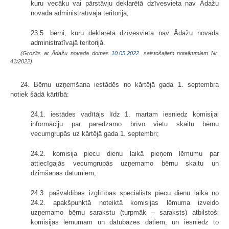
kuru vecāku vai pārstāvju deklarētā dzīvesvieta nav Ādažu
novada administratīvajā teritorijā;
23.5. bērni, kuru deklarētā dzīvesvieta nav Ādažu novada
administratīvajā teritorijā.
(Grozīts ar Ādažu novada domes
10.05.2022.
saistošajiem noteikumiem Nr.
41/2022)
24. Bērnu uzņemšana iestādēs no kārtējā gada 1. septembra
notiek šādā kārtībā:
24.1. iestādes vadītājs līdz 1. martam iesniedz komisijai
informāciju par paredzamo brīvo vietu skaitu bērnu
vecumgrupās uz kārtējā gada 1. septembri;
24.2. komisija piecu dienu laikā pieņem lēmumu par
attiecīgajās vecumgrupās uzņemamo bērnu skaitu un
dzimšanas datumiem;
24.3. pašvaldības izglītības speciālists piecu dienu laikā no
24.2. apakšpunktā noteiktā komisijas lēmuma izveido
uzņemamo bērnu sarakstu (turpmāk – saraksts) atbilstoši
komisijas lēmumam un datubāzes datiem, un iesniedz to