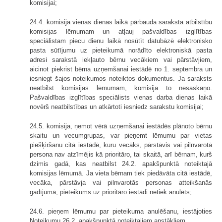
komisijai;
24.4. komisija vienas dienas laikā pārbauda saraksta atbilstību
komisijas lēmumam un atļauj pašvaldības izglītības
speciālistam piecu dienu laikā nosūtīt datubāzē elektronisko
pasta sūtījumu uz pieteikumā norādīto elektroniskā pasta
adresi sarakstā iekļauto bērnu vecākiem vai pārstāvjiem,
aicinot piekrist bērna uzņemšanai iestādē no 1. septembra un
iesniegt šajos noteikumos noteiktos dokumentus. Ja saraksts
neatbilst komisijas lēmumam, komisija to nesaskaņo.
Pašvaldības izglītības speciālists vienas darba dienas laikā
novērš neatbilstības un atkārtoti iesniedz sarakstu komisijai;
24.5. komisija, ņemot vērā uzņemšanai iestādēs plānoto bērnu
skaitu un vecumgrupas, var pieņemt lēmumu par vietas
piešķiršanu citā iestādē, kuru vecāks, pārstāvis vai pilnvarotā
persona nav atzīmējis kā prioritāro, tai skaitā, arī bērnam, kurš
dzimis gadā, kas neatbilst 24.2. apakšpunktā noteiktajā
komisijas lēmumā. Ja vieta bērnam tiek piedāvāta citā iestādē,
vecāka, pārstāvja vai pilnvarotās personas atteikšanās
gadījumā, pieteikums uz prioritāro iestādi netiek anulēts;
24.6. pieņem lēmumu par pieteikuma anulēšanu, iestājoties
Noteikumu 26.2. apakšpunktā noteiktajiem apstākļiem.