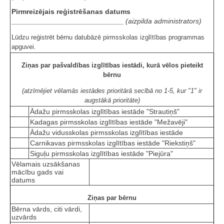
Pirmreizējais reģistrēšanas datums
____________________________
(aizpilda administrators)
Lūdzu reģistrēt bērnu datubāzē pirmsskolas izglītības programmas
apguvei.
Ziņas par pašvaldības izglītības iestādi, kurā vēlos pieteikt
bērnu
(atzīmējiet vēlamās iestādes prioritārā secībā no 1-5, kur "1" ir
augstākā prioritāte)
Ādažu pirmsskolas izglītības iestāde "Strautiņš"
Kadagas pirmsskolas izglītības iestāde "Mežavēji"
Ādažu vidusskolas pirmsskolas izglītības iestāde
Carnikavas pirmsskolas izglītības iestāde "Riekstiņš"
Siguļu pirmsskolas izglītības iestāde "Piejūra"
Vēlamais uzsākšanas
mācību gads vai
datums
Ziņas par bērnu
Bērna vārds, citi vārdi,
uzvārds