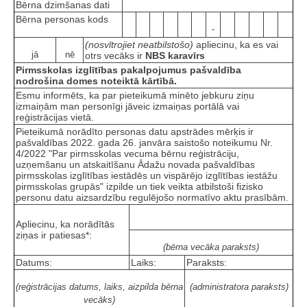
Bērna dzimšanas dati
Bērna personas kods
-
(nosvītrojiet neatbilstošo)
apliecinu, ka es vai
jā
nē
otrs vecāks ir
NBS karavīrs
Pirmsskolas izglītības pakalpojumus pašvaldība
nodrošina domes noteiktā kārtībā.
Esmu informēts, ka par pieteikumā minēto jebkuru ziņu
izmaiņām man personīgi jāveic izmaiņas portālā vai
reģistrācijas vietā.
Pieteikumā norādīto personas datu apstrādes mērķis ir
pašvaldības 2022. gada 26. janvāra saistošo noteikumu Nr.
4/2022 "Par pirmsskolas vecuma bērnu reģistrāciju,
uzņemšanu un atskaitīšanu Ādažu novada pašvaldības
pirmsskolas izglītības iestādēs un vispārējo izglītības iestāžu
pirmsskolas grupās" izpilde un tiek veikta atbilstoši fizisko
personu datu aizsardzību regulējošo normatīvo aktu prasībām.
Apliecinu, ka norādītās
ziņas ir patiesas*:
(bērna vecāka paraksts)
Datums:
Laiks:
Paraksts:
(reģistrācijas datums, laiks, aizpilda bērna
(administratora paraksts)
vecāks)