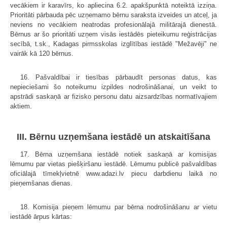
vecākiem ir karavīrs, ko apliecina 6.2. apakšpunktā noteiktā izziņa.
Prioritāti pārbauda pēc uzņemamo bērnu saraksta izveides un atceļ, ja
neviens no vecākiem neatrodas profesionālajā militārajā dienestā.
Bērnus ar šo prioritāti uzņem visās iestādēs pieteikumu reģistrācijas
secībā, t.sk., Kadagas pirmsskolas izglītības iestādē "Mežavēji" ne
vairāk kā 120 bērnus.
16. Pašvaldībai ir tiesības pārbaudīt personas datus, kas
nepieciešami šo noteikumu izpildes nodrošināšanai, un veikt to
apstrādi saskaņā ar fizisko personu datu aizsardzības normatīvajiem
aktiem.
III. Bērnu uzņemšana iestādē un atskaitīšana
17. Bērna uzņemšana iestādē notiek saskaņā ar komisijas
lēmumu par vietas piešķiršanu iestādē. Lēmumu publicē pašvaldības
oficiālajā tīmekļvietnē www.adazi.lv piecu darbdienu laikā no
pieņemšanas dienas.
18. Komisija pieņem lēmumu par bērna nodrošināšanu ar vietu
iestādē ārpus kārtas: