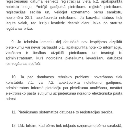
reģistrēšanas datuma iesniedz reģistrācijas vietā 6.2. apakšpunktā
noteikto izziņu. Pretējā gadījumā pieteikumu reģistrē pieteikumu
reģistrācijas secībā un, veidojot uzņemamo bērnu sarakstu,
nepiemēro 23.1. apakšpunkta noteikumu. Ja karavīra statuss tiek
iegūts vēlāk, tad izziņu iesniedz desmit dienu laikā no statusa
iegūšanas brīža.
9. Ja tehnisku iemeslu dēļ datubāzē nav iespējams aizpildīt
pieteikumu vai nevar pārbaudīt 6.1. apakšpunktā noteikto informāciju,
vecākam ir tiesības aizpildīt pieteikumu un iesniegt to
administratoram, kurš nodrošina pieteikuma ievadīšanu datubāzē
iesniegšanas secībā.
10. Ja pēc datubāzes tehnisko problēmu novēršanas tiek
konstatēta 7.1. vai 7.2. apakšpunkta noteikumu gadījums,
administrators informē pieteicēju par pieteikuma anulēšanu, nosūtot
elektronisko pasta sūtījumu uz pieteikumā norādīto elektroniskā pasta
adresi.
11. Pieteikumus sistematizē datubāzē to reģistrācijas secībā.
12. Līdz brīdim, kad bērns tiek iekļauts uzņemamo bērnu sarakstā,