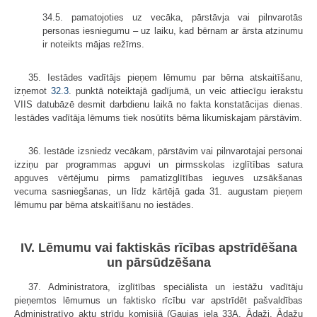
34.5. pamatojoties uz vecāka, pārstāvja vai pilnvarotās
personas iesniegumu – uz laiku, kad bērnam ar ārsta atzinumu
ir noteikts mājas režīms.
35. Iestādes vadītājs pieņem lēmumu par bērna atskaitīšanu,
izņemot
32.3
. punktā noteiktajā gadījumā, un veic attiecīgu ierakstu
VIIS datubāzē desmit darbdienu laikā no fakta konstatācijas dienas.
Iestādes vadītāja lēmums tiek nosūtīts bērna likumiskajam pārstāvim.
36. Iestāde izsniedz vecākam, pārstāvim vai pilnvarotajai personai
izziņu par programmas apguvi un pirmsskolas izglītības satura
apguves vērtējumu pirms pamatizglītības ieguves uzsākšanas
vecuma sasniegšanas, un līdz kārtējā gada 31. augustam pieņem
lēmumu par bērna atskaitīšanu no iestādes.
IV. Lēmumu vai faktiskās rīcības apstrīdēšana
un pārsūdzēšana
37. Administratora, izglītības speciālista un iestāžu vadītāju
pieņemtos lēmumus un faktisko rīcību var apstrīdēt pašvaldības
Administratīvo aktu strīdu komisijā (Gaujas iela 33A, Ādaži, Ādažu