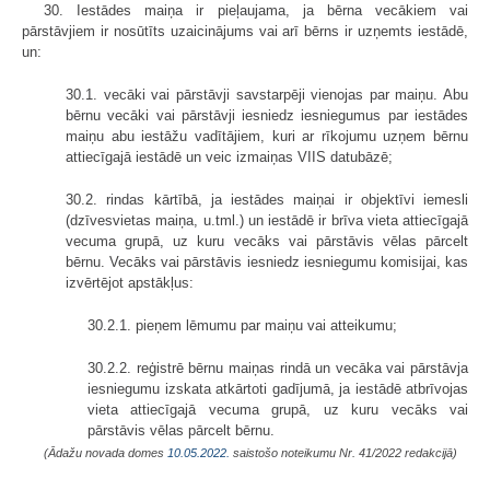
30. Iestādes maiņa ir pieļaujama, ja bērna vecākiem vai
pārstāvjiem ir nosūtīts uzaicinājums vai arī bērns ir uzņemts iestādē,
un:
30.1. vecāki vai pārstāvji savstarpēji vienojas par maiņu. Abu
bērnu vecāki vai pārstāvji iesniedz iesniegumus par iestādes
maiņu abu iestāžu vadītājiem, kuri ar rīkojumu uzņem bērnu
attiecīgajā iestādē un veic izmaiņas VIIS datubāzē;
30.2. rindas kārtībā, ja iestādes maiņai ir objektīvi iemesli
(dzīvesvietas maiņa, u.tml.) un iestādē ir brīva vieta attiecīgajā
vecuma grupā, uz kuru vecāks vai pārstāvis vēlas pārcelt
bērnu. Vecāks vai pārstāvis iesniedz iesniegumu komisijai, kas
izvērtējot apstākļus:
30.2.1. pieņem lēmumu par maiņu vai atteikumu;
30.2.2. reģistrē bērnu maiņas rindā un vecāka vai pārstāvja
iesniegumu izskata atkārtoti gadījumā, ja iestādē atbrīvojas
vieta attiecīgajā vecuma grupā, uz kuru vecāks vai
pārstāvis vēlas pārcelt bērnu.
(Ādažu novada domes
10.05.2022.
saistošo noteikumu Nr. 41/2022 redakcijā)