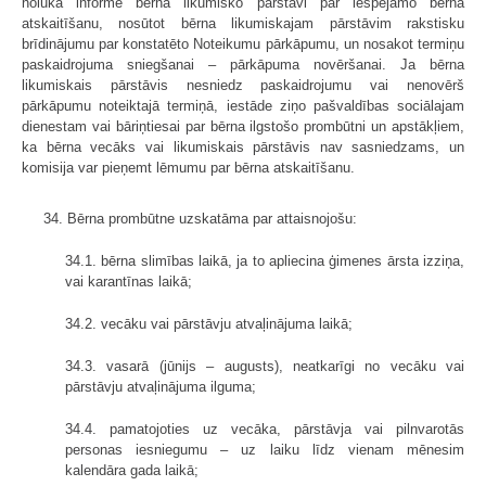
nolūkā informē bērna likumisko pārstāvi par iespējamo bērna
atskaitīšanu, nosūtot bērna likumiskajam pārstāvim rakstisku
brīdinājumu par konstatēto Noteikumu pārkāpumu, un nosakot termiņu
paskaidrojuma sniegšanai – pārkāpuma novēršanai. Ja bērna
likumiskais pārstāvis nesniedz paskaidrojumu vai nenovērš
pārkāpumu noteiktajā termiņā, iestāde ziņo pašvaldības sociālajam
dienestam vai bāriņtiesai par bērna ilgstošo prombūtni un apstākļiem,
ka bērna vecāks vai likumiskais pārstāvis nav sasniedzams, un
komisija var pieņemt lēmumu par bērna atskaitīšanu.
34. Bērna prombūtne uzskatāma par attaisnojošu:
34.1. bērna slimības laikā, ja to apliecina ģimenes ārsta izziņa,
vai karantīnas laikā;
34.2. vecāku vai pārstāvju atvaļinājuma laikā;
34.3. vasarā (jūnijs – augusts), neatkarīgi no vecāku vai
pārstāvju atvaļinājuma ilguma;
34.4. pamatojoties uz vecāka, pārstāvja vai pilnvarotās
personas iesniegumu – uz laiku līdz vienam mēnesim
kalendāra gada laikā;