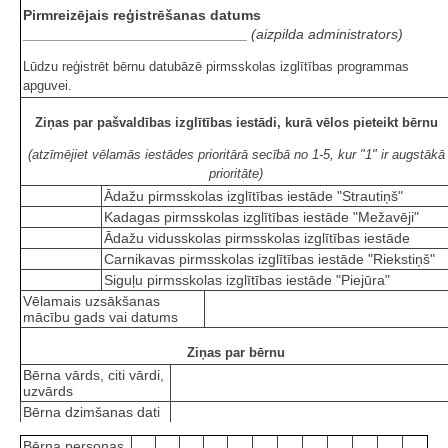
Pirmreizējais reģistrēšanas datums
____________________________
(aizpilda administrators)
Lūdzu reģistrēt bērnu datubāzē pirmsskolas izglītības programmas
apguvei.
Ziņas par pašvaldības izglītības iestādi, kurā vēlos pieteikt bērnu
(atzīmējiet vēlamās iestādes prioritārā secībā no 1-5, kur "1" ir augstākā
prioritāte)
Ādažu pirmsskolas izglītības iestāde "Strautiņš"
Kadagas pirmsskolas izglītības iestāde "Mežavēji"
Ādažu vidusskolas pirmsskolas izglītības iestāde
Carnikavas pirmsskolas izglītības iestāde "Riekstiņš"
Siguļu pirmsskolas izglītības iestāde "Piejūra"
Vēlamais uzsākšanas
mācību gads vai datums
Ziņas par bērnu
Bērna vārds, citi vārdi,
uzvārds
Bērna dzimšanas dati
Bērna personas