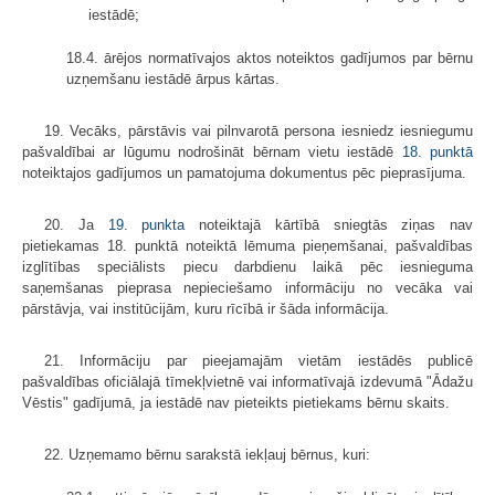
iestādē;
18.4. ārējos normatīvajos aktos noteiktos gadījumos par bērnu
uzņemšanu iestādē ārpus kārtas.
19. Vecāks, pārstāvis vai pilnvarotā persona iesniedz iesniegumu
pašvaldībai ar lūgumu nodrošināt bērnam vietu iestādē
18. punktā
noteiktajos gadījumos un pamatojuma dokumentus pēc pieprasījuma.
20. Ja
19. punkta
noteiktajā kārtībā sniegtās ziņas nav
pietiekamas 18. punktā noteiktā lēmuma pieņemšanai, pašvaldības
izglītības speciālists piecu darbdienu laikā pēc iesnieguma
saņemšanas pieprasa nepieciešamo informāciju no vecāka vai
pārstāvja, vai institūcijām, kuru rīcībā ir šāda informācija.
21. Informāciju par pieejamajām vietām iestādēs publicē
pašvaldības oficiālajā tīmekļvietnē vai informatīvajā izdevumā "Ādažu
Vēstis" gadījumā, ja iestādē nav pieteikts pietiekams bērnu skaits.
22. Uzņemamo bērnu sarakstā iekļauj bērnus, kuri: