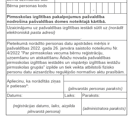
Bērna personas kods
-
Pirmsskolas izglītības pakalpojumus pašvaldība
nodrošina pašvaldības domes noteiktajā kārtībā.
Uzaicinājumu uz pašvaldības izglītības iestādi sūtīt uz
(norādīt
elektroniskā pasta adresi)
_______________________________.
Pieteikumā norādīto personas datu apstrādes mērķis ir
pašvaldības 2022. gada 26. janvāra saistošo noteikumu Nr.
4/2022 "Par pirmsskolas vecuma bērnu reģistrāciju,
uzņemšanu un atskaitīšanu Ādažu novada pašvaldības
pirmsskolas izglītības iestādēs un vispārējo izglītības iestāžu
pirmsskolas grupās" izpilde un tiek veikta atbilstoši fizisko
personu datu aizsardzību regulējošo normatīvo aktu prasībām.
Apliecinu, ka norādītās ziņas
ir patiesas*:
(pilnvarotās personas paraksts)
Datums:
Laiks:
Paraksts:
(reģistrācijas datums, laiks, aizpilda
(administratora paraksts)
pilnvarotā persona)