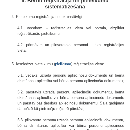
II. Bērnu reģistrācija un pieteikumu
sistematizēšana
4. Pieteikumu reģistrācija notiek pastāvīgi:
4.1. vecākam – reģistrācijas vietā vai portālā, aizpildot
reģistrēšanās pieteikumu;
4.2. pārstāvim un pilnvarotajai personai – tikai reģistrācijas
vietā.
5. Iesniedzot pieteikumu (
pielikumā
) reģistrācijas vietā:
5.1. vecāks uzrāda personu apliecinošu dokumentu un bērna
dzimšanas apliecību vai bērna personu apliecinošu dokumentu;
5.2. pārstāvis uzrāda personu apliecinošu dokumentu, bērna
dzimšanas apliecību vai bērna personu apliecinošu dokumentu
un pārstāvības tiesības apliecinošu dokumentu. Šajā gadījumā
datubāzē kā pieteicēju reģistrē pārstāvi;
5.3. pilnvarotā persona uzrāda personu apliecinošu dokumentu,
bērna dzimšanas apliecību vai bērna personu apliecinošu