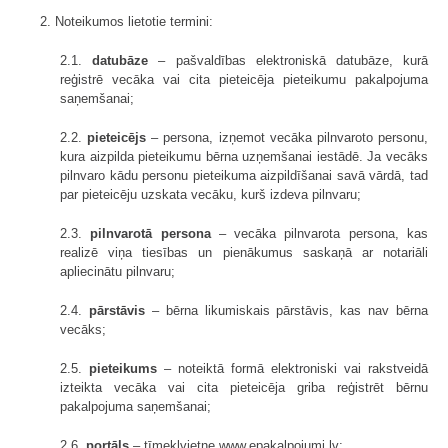
2. Noteikumos lietotie termini:
2.1.
datubāze
– pašvaldības elektroniskā datubāze, kurā
reģistrē vecāka vai cita pieteicēja pieteikumu pakalpojuma
saņemšanai;
2.2.
pieteicējs
– persona, izņemot vecāka pilnvaroto personu,
kura aizpilda pieteikumu bērna uzņemšanai iestādē. Ja vecāks
pilnvaro kādu personu pieteikuma aizpildīšanai savā vārdā, tad
par pieteicēju uzskata vecāku, kurš izdeva pilnvaru;
2.3.
pilnvarotā persona
– vecāka pilnvarota persona, kas
realizē viņa tiesības un pienākumus saskaņā ar notariāli
apliecinātu pilnvaru;
2.4.
pārstāvis
– bērna likumiskais pārstāvis, kas nav bērna
vecāks;
2.5.
pieteikums
– noteiktā formā elektroniski vai rakstveidā
izteikta vecāka vai cita pieteicēja griba reģistrēt bērnu
pakalpojuma saņemšanai;
2.6.
portāls
– tīmekļvietne www.epakalpojumi.lv;