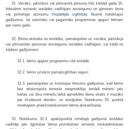
31. Vecāks, pārstāvis vai pilnvarotā persona līdz kārtējā gada 20.
februārim iesniedz iestādes vadītājam iesniegumu un ģimenes ārsta
vai psihologa atzinumu
Vispārējās izglītības likumā
noteiktajos
gadījumos, lai saīsinātu vai pagarinātu programmas apguvi bērnam
par vienu gadu.
32. Bērnu atskaita no iestādes, pamatojoties uz vecāka, pārstāvja
vai pilnvarotās personas iesniegumu iestādes vadītājam, vai kādā no
šādiem gadījumiem:
32.1. bērns apgūst programmu citā iestādē;
32.2. bērns uzsācis pamatizglītības ieguvi;
32.3. pamatojoties uz komisijas lēmumu gadījumos, kad bērns
bez attaisnojoša iemesla neapmeklēja iestādi mēnesi pēc
kārtas vai divu mēnešu laikā apmeklēto dienu skaits ir mazāks
par trīsdesmit dienām, un iestājoties Noteikumu 33. punktā
minētajiem priekšnoteikumiem bērna atskaitīšanai.
33. Noteikumu 32.3. apakšpunktā minētajā gadījumā iestādes
vadītājs pēc ilgstošas bērna prombūtnes iemeslu noskaidrošanas