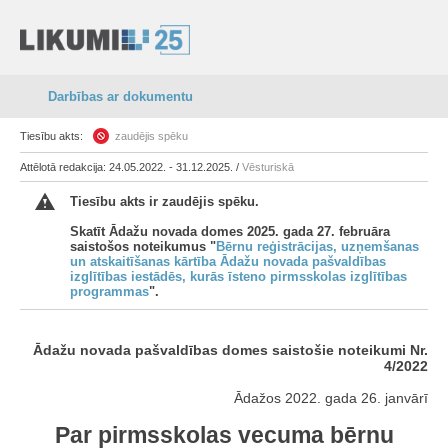
Darbības ar dokumentu
Tiesību akts:
zaudējis spēku
Attēlotā redakcija: 24.05.2022. - 31.12.2025. /
Vēsturiskā
Tiesību akts ir zaudējis spēku.
Skatīt Ādažu novada domes 2025. gada 27. februāra
saistošos noteikumus "
Bērnu reģistrācijas, uzņemšanas
un atskaitīšanas kārtība Ādažu novada pašvaldības
izglītības iestādēs, kurās īsteno pirmsskolas izglītības
programmas
".
Ādažu novada pašvaldības domes saistošie noteikumi Nr.
4/2022
Ādažos 2022. gada 26. janvārī
Par pirmsskolas vecuma bērnu