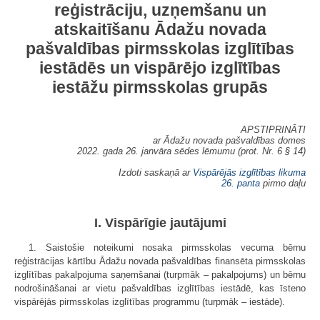
reģistrāciju, uzņemšanu un
atskaitīšanu Ādažu novada
pašvaldības pirmsskolas izglītības
iestādēs un vispārējo izglītības
iestāžu pirmsskolas grupās
APSTIPRINĀTI
ar Ādažu novada pašvaldības domes
2022. gada 26. janvāra sēdes lēmumu (prot. Nr. 6 § 14)
Izdoti saskaņā ar
Vispārējās izglītības likuma
26. panta
pirmo daļu
I. Vispārīgie jautājumi
1. Saistošie noteikumi nosaka pirmsskolas vecuma bērnu
reģistrācijas kārtību Ādažu novada pašvaldības finansēta pirmsskolas
izglītības pakalpojuma saņemšanai (turpmāk – pakalpojums) un bērnu
nodrošināšanai ar vietu pašvaldības izglītības iestādē, kas īsteno
vispārējās pirmsskolas izglītības programmu (turpmāk – iestāde).