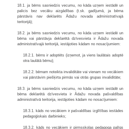
18.1. ja bērns sasniedzis vecumu, no kāda uzņem iestādē un
palicis bez vecāku aizgādības (t.sk. gadījumā, ja bērna
pārstāvis nav deklarēts Ādažu novada administratīvajā
teritorijā);
18.2. ja bērns sasniedzis vecumu, no kāda uzņem iestādē un
bērna vai pārstāvja deklarētā dzīvesvieta ir Ādažu novada
administratīvajā teritorijā, iestājoties kādam no nosacījumiem:
18.2.1. bērns ir adoptēts (izņemot, ja viens laulātais adoptē
otra laulātā bērnu);
18.2.2. bērnam noteikta invaliditāte vai vienam no vecākiem
vai pārstāvim piešķirta pirmās vai otrās grupas invaliditāte;
18.3. ja bērns sasniedzis vecumu, no kāda uzņem iestādē un
bērna deklarētā dzīvesvieta ir Ādažu novada pašvaldības
administratīvā teritorija, iestājoties kādam no nosacījumiem:
18.3.1. kāds no vecākiem ir pašvaldības izglītības iestādes
pedagoģiskais darbinieks;
18.3.2. kāds no vecākiem ir pirmsskolas pedagoga palīgs