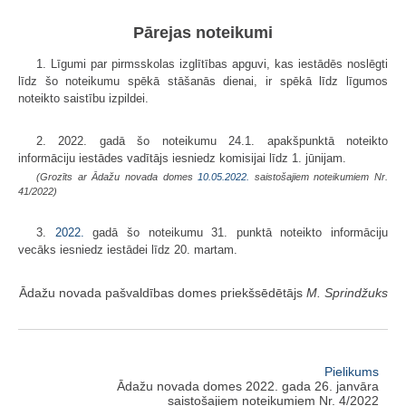
Pārejas noteikumi
1. Līgumi par pirmsskolas izglītības apguvi, kas iestādēs noslēgti
līdz šo noteikumu spēkā stāšanās dienai, ir spēkā līdz līgumos
noteikto saistību izpildei.
2. 2022. gadā šo noteikumu 24.1. apakšpunktā noteikto
informāciju iestādes vadītājs iesniedz komisijai līdz 1. jūnijam.
(Grozīts ar Ādažu novada domes
10.05.2022.
saistošajiem noteikumiem Nr.
41/2022)
3.
2022.
gadā šo noteikumu 31. punktā noteikto informāciju
vecāks iesniedz iestādei līdz 20. martam.
Ādažu novada pašvaldības domes priekšsēdētājs
M. Sprindžuks
Pielikums
Ādažu novada domes 2022. gada 26. janvāra
saistošajiem noteikumiem Nr. 4/2022