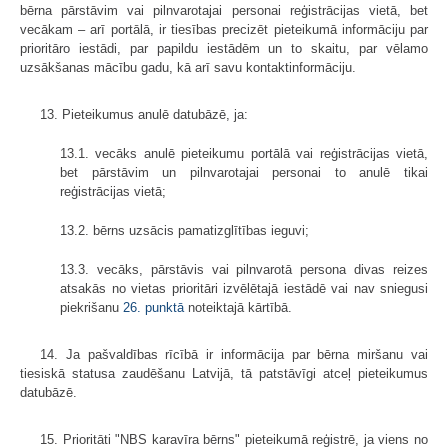
bērna pārstāvim vai pilnvarotajai personai reģistrācijas vietā, bet
vecākam – arī portālā, ir tiesības precizēt pieteikumā informāciju par
prioritāro iestādi, par papildu iestādēm un to skaitu, par vēlamo
uzsākšanas mācību gadu, kā arī savu kontaktinformāciju.
13. Pieteikumus anulē datubāzē, ja:
13.1. vecāks anulē pieteikumu portālā vai reģistrācijas vietā,
bet pārstāvim un pilnvarotajai personai to anulē tikai
reģistrācijas vietā;
13.2. bērns uzsācis pamatizglītības ieguvi;
13.3. vecāks, pārstāvis vai pilnvarotā persona divas reizes
atsakās no vietas prioritāri izvēlētajā iestādē vai nav sniegusi
piekrišanu
26. punktā
noteiktajā kārtībā.
14. Ja pašvaldības rīcībā ir informācija par bērna miršanu vai
tiesiskā statusa zaudēšanu Latvijā, tā patstāvīgi atceļ pieteikumus
datubāzē.
15. Prioritāti "NBS karavīra bērns" pieteikumā reģistrē, ja viens no