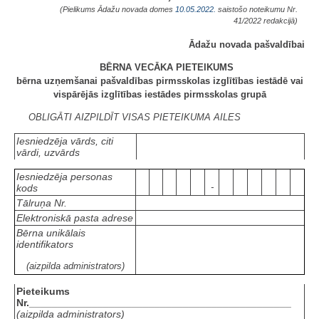
(Pielikums Ādažu novada domes
10.05.2022.
saistošo noteikumu Nr.
41/2022 redakcijā)
Ādažu novada pašvaldībai
BĒRNA VECĀKA PIETEIKUMS
bērna uzņemšanai pašvaldības pirmsskolas izglītības iestādē vai
vispārējās izglītības iestādes pirmsskolas grupā
OBLIGĀTI AIZPILDĪT VISAS PIETEIKUMA AILES
Iesniedzēja vārds, citi
vārdi, uzvārds
Iesniedzēja personas
-
kods
Tālruņa Nr.
Elektroniskā pasta adrese
Bērna unikālais
identifikators
(aizpilda administrators)
Pieteikums
Nr.______________________________________________
(aizpilda administrators)