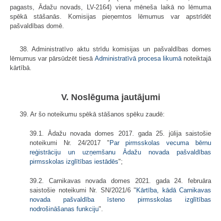
pagasts, Ādažu novads, LV-2164) viena mēneša laikā no lēmuma
spēkā stāšanās. Komisijas pieņemtos lēmumus var apstrīdēt
pašvaldības domē.
38. Administratīvo aktu strīdu komisijas un pašvaldības domes
lēmumus var pārsūdzēt tiesā
Administratīvā procesa likumā
noteiktajā
kārtībā.
V. Noslēguma jautājumi
39. Ar šo noteikumu spēkā stāšanos spēku zaudē:
39.1. Ādažu novada domes 2017. gada 25. jūlija saistošie
noteikumi Nr. 24/2017 "
Par pirmsskolas vecuma bērnu
reģistrāciju un uzņemšanu Ādažu novada pašvaldības
pirmsskolas izglītības iestādēs
";
39.2. Carnikavas novada domes 2021. gada 24. februāra
saistošie noteikumi Nr. SN/2021/6 "
Kārtība, kādā Carnikavas
novada pašvaldība īsteno pirmsskolas izglītības
nodrošināšanas funkciju
".