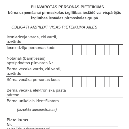
PILNVAROTĀS PERSONAS PIETEIKUMS
bērna uzņemšanai pirmsskolas izglītības iestādē vai vispārējās
izglītības iestādes pirmsskolas grupā
OBLIGĀTI AIZPILDĪT VISAS PIETEIKUMA AILES
Iesniedzēja vārds, citi vārdi,
uzvārds
Iesniedzēja personas kods
-
Notariāli (bāriņtiesas)
apstiprinātas pilnvaras Nr.
Bērna vecāka vārds, citi vārdi,
uzvārds
Bērna vecāka personas kods
-
Bērna vecāka elektroniskā pasta
adrese
Bērna unikālais identifikators
(aizpilda administrators)
Pieteikums
Nr.______________________________________________
(aizpilda administrators)