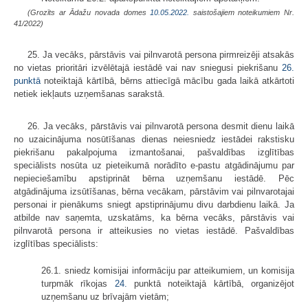
(Grozīts ar Ādažu novada domes
10.05.2022.
saistošajiem noteikumiem Nr.
41/2022)
25. Ja vecāks, pārstāvis vai pilnvarotā persona pirmreizēji atsakās
no vietas prioritāri izvēlētajā iestādē vai nav sniegusi piekrišanu
26.
punktā
noteiktajā kārtībā, bērns attiecīgā mācību gada laikā atkārtoti
netiek iekļauts uzņemšanas sarakstā.
26. Ja vecāks, pārstāvis vai pilnvarotā persona desmit dienu laikā
no uzaicinājuma nosūtīšanas dienas neiesniedz iestādei rakstisku
piekrišanu pakalpojuma izmantošanai, pašvaldības izglītības
speciālists nosūta uz pieteikumā norādīto e-pastu atgādinājumu par
nepieciešamību apstiprināt bērna uzņemšanu iestādē. Pēc
atgādinājuma izsūtīšanas, bērna vecākam, pārstāvim vai pilnvarotajai
personai ir pienākums sniegt apstiprinājumu divu darbdienu laikā. Ja
atbilde nav saņemta, uzskatāms, ka bērna vecāks, pārstāvis vai
pilnvarotā persona ir atteikusies no vietas iestādē. Pašvaldības
izglītības speciālists:
26.1. sniedz komisijai informāciju par atteikumiem, un komisija
turpmāk rīkojas
24.
punktā noteiktajā kārtībā, organizējot
uzņemšanu uz brīvajām vietām;