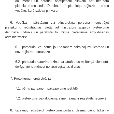
dokumentu un notariāli apstiprinātu pilnvaru par tiesībām
pieteikt bērnu rindā. Datubāzē kā pieteicēju reģistrē to bērna
vecāku, kurš izdeva pilnvaru.
6. Vecākam, pārstāvim vai pilnvarotajai personai, reģistrējot
pieteikumu reģistrācijas vietā, administrators aizpilda pieteikumu
datubāzē, izdrukā un paraksta to. Pirms pieteikuma aizpildīšanas
administrators:
6.1. pārbauda, vai bērns jau nesaņem pakalpojumu iestādē un
nav reģistrēts datubāzē;
6.2. pārbauda karavīra izziņu par atrašanos militārajā dienestā,
derīgu vienu mēnesi no izsniegšanas dienas.
7. Pieteikumu nereģistrē, ja:
7.1. bērns jau saņem pakalpojumu iestādē;
7.2. pieteikums pakalpojuma saņemšanai ir reģistrēts iepriekš.
8. Karavīrs, reģistrējot pieteikumu portālā, desmit dienu laikā no