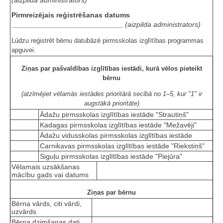
Pirmreizējais reģistrēšanas datums
____________________________
(aizpilda administrators)
Lūdzu reģistrēt bērnu datubāzē pirmsskolas izglītības programmas
apguvei.
Ziņas par pašvaldības izglītības iestādi, kurā vēlos pieteikt
bērnu
(atzīmējiet vēlamās iestādes prioritārā secībā no 1–5, kur "1" ir
augstākā prioritāte)
Ādažu pirmsskolas izglītības iestāde "Strautiņš"
Kadagas pirmsskolas izglītības iestāde "Mežavēji"
Ādažu vidusskolas pirmsskolas izglītības iestāde
Carnikavas pirmsskolas izglītības iestāde "Riekstiņš"
Siguļu pirmsskolas izglītības iestāde "Piejūra"
Vēlamais uzsākšanas
mācību gads vai datums
Ziņas par bērnu
Bērna vārds, citi vārdi,
uzvārds
Bērna dzimšanas dati