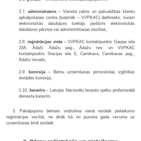
2.7.
administrators
– Vienotā valsts un pašvaldības klientu
apkalpošanas centra (turpmāk – VVPKAC) darbinieks, kuram
elektroniskās datubāzes turētājs piešķīris elektroniskās
datubāzes pārziņa vai administrēšanas tiesības;
2.8.
reģistrācijas vieta
– VVPKAC kontaktpunkts Gaujas iela
33A, Ādaži, Ādažu pag., Ādažu nov. un VVPKAC
kontaktpunkts Stacijas iela 5, Carnikava, Carnikavas pag.,
Ādažu novads;
2.9.
komisija
– Bērnu uzņemšanas pirmsskolas izglītības
iestādēs komisija;
2.10.
karavīrs
– Latvijas Nacionālo bruņoto spēku profesionālā
dienesta karavīrs.
3. Pakalpojumu bērnam nodrošina vienā iestādē pieteikumu
reģistrācijas secībā, ne ātrāk kā no pusotra gada vecuma uz
uzņemšanas brīdi iestādē.