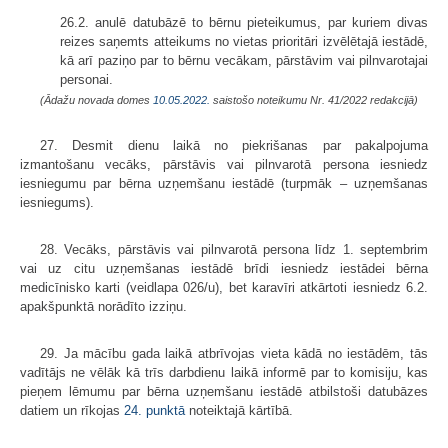
26.2. anulē datubāzē to bērnu pieteikumus, par kuriem divas
reizes saņemts atteikums no vietas prioritāri izvēlētajā iestādē,
kā arī paziņo par to bērnu vecākam, pārstāvim vai pilnvarotajai
personai.
(Ādažu novada domes
10.05.2022.
saistošo noteikumu Nr. 41/2022 redakcijā)
27. Desmit dienu laikā no piekrišanas par pakalpojuma
izmantošanu vecāks, pārstāvis vai pilnvarotā persona iesniedz
iesniegumu par bērna uzņemšanu iestādē (turpmāk – uzņemšanas
iesniegums).
28. Vecāks, pārstāvis vai pilnvarotā persona līdz 1. septembrim
vai uz citu uzņemšanas iestādē brīdi iesniedz iestādei bērna
medicīnisko karti (veidlapa 026/u), bet karavīri atkārtoti iesniedz 6.2.
apakšpunktā norādīto izziņu.
29. Ja mācību gada laikā atbrīvojas vieta kādā no iestādēm, tās
vadītājs ne vēlāk kā trīs darbdienu laikā informē par to komisiju, kas
pieņem lēmumu par bērna uzņemšanu iestādē atbilstoši datubāzes
datiem un rīkojas
24. punktā
noteiktajā kārtībā.