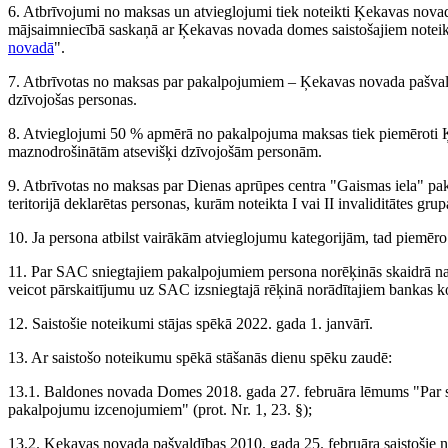
6. Atbrīvojumi no maksas un atvieglojumi tiek noteikti Ķekavas nov
mājsaimniecībā saskaņā ar Ķekavas novada domes saistošajiem note
novadā
".
7. Atbrīvotas no maksas par pakalpojumiem – Ķekavas novada pašvaldī
dzīvojošas personas.
8. Atvieglojumi 50 % apmērā no pakalpojuma maksas tiek piemēroti
maznodrošinātām atsevišķi dzīvojošām personām.
9. Atbrīvotas no maksas par Dienas aprūpes centra "Gaismas iela" pa
teritorijā deklarētas personas, kurām noteikta I vai II invaliditātes gr
10. Ja persona atbilst vairākām atvieglojumu kategorijām, tad piemēro 
11. Par SAC sniegtajiem pakalpojumiem persona norēķinās skaidrā n
veicot pārskaitījumu uz SAC izsniegtajā rēķinā norādītajiem bankas k
12. Saistošie noteikumi stājas spēkā 2022. gada 1. janvārī.
13. Ar saistošo noteikumu spēkā stāšanās dienu spēku zaudē:
13.1. Baldones novada Domes 2018. gada 27. februāra lēmums "Par so
pakalpojumu izcenojumiem" (prot. Nr. 1, 23. §);
13.2. Ķekavas novada pašvaldības 2010. gada 25. februāra saistošie 