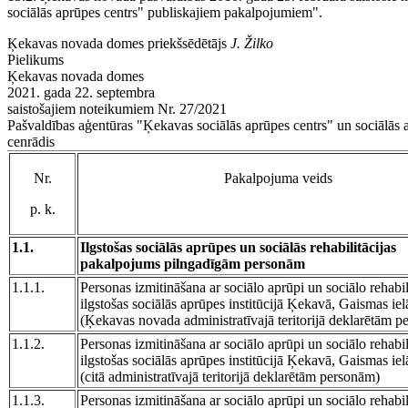
sociālās aprūpes centrs" publiskajiem pakalpojumiem".
Ķekavas novada domes priekšsēdētājs
J. Žilko
Pielikums
Ķekavas novada domes
2021. gada 22. septembra
saistošajiem noteikumiem Nr. 27/2021
Pašvaldības aģentūras "Ķekavas sociālās aprūpes centrs" un sociālās
cenrādis
Nr.
Pakalpojuma veids
p. k.
1.1.
Ilgstošas sociālās aprūpes un sociālās rehabilitācijas
pakalpojums pilngadīgām personām
1.1.1.
Personas izmitināšana ar sociālo aprūpi un sociālo rehabil
ilgstošas sociālās aprūpes institūcijā Ķekavā, Gaismas iel
(Ķekavas novada administratīvajā teritorijā deklarētām 
1.1.2.
Personas izmitināšana ar sociālo aprūpi un sociālo rehabil
ilgstošas sociālās aprūpes institūcijā Ķekavā, Gaismas iel
(citā administratīvajā teritorijā deklarētām personām)
1.1.3.
Personas izmitināšana ar sociālo aprūpi un sociālo rehabil