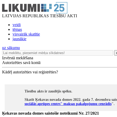
LATVIJAS REPUBLIKAS TIESĪBU AKTI
veidi
tēmas
visvairāk skatītie
jaunākie
uz sākumu
Izvērstā meklēšana
Autorizēties savā kontā
Kādēļ autorizēties vai reģistrēties?
Tiesību akts ir zaudējis spēku.
Skatīt Ķekavas novada domes 2022. gada 7. decembra sai
sociālās aprūpes centrs" maksas pakalpojumu cenrādis
".
Ķekavas novada domes saistošie noteikumi Nr. 27/2021