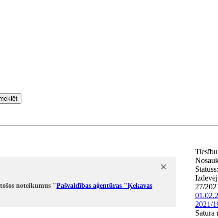
meklēt
Tiesību
Nosau
Statuss
Izdevēj
stošos noteikumus "
Pašvaldības aģentūras "Ķekavas
27/202
01.02.
2021/1
Satura 