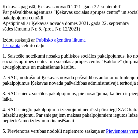
Ķekavas pagastā, Ķekavas novadā 2021. gada 22. septembrī
Par pašvaldības aģentūras "Ķekavas sociālās aprūpes centrs" un sociā
pakalpojumu cenrādi
Apstiprināti ar Ķekavas novada domes 2021. gada 22. septembra
sēdes lēmumu Nr. 5. (prot. Nr. 12/2021)
Izdoti saskaņā ar
Publisko aģentūru likuma
17. panta
ceturto daļu
1. Saistošie noteikumi nosaka publiskos sociālos pakalpojumus, ko 
sociālās aprūpes centrs" un sociālās aprūpes centrs "Baldone" (turpmā
atvieglojumus un maksāšanas kārtību.
2. SAC, nodrošinot Ķekavas novada pašvaldības autonomo funkciju izp
pakalpojumus Ķekavas novada pašvaldības administratīvajā teritorijā s
3. SAC sniedz sociālos pakalpojumus, pie nosacījuma, ka tiem ir pieej
laikā.
4. SAC sniegto pakalpojumu izcenojumi nedrīkst pārsniegt SAC katr
līdzekļu apjomu. Par sniegtajiem maksas pakalpojumiem iegūtos līd
nepieciešamo izdevumu finansēšanai.
5. Pievienotās vērtības nodokli nepiemēro saskaņā ar
Pievienotās vērt