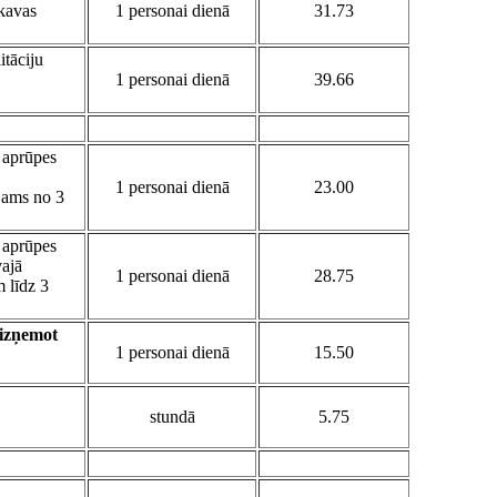
kavas
1 personai dienā
31.73
itāciju
1 personai dienā
39.66
s aprūpes
1 personai dienā
23.00
ojams no 3
s aprūpes
vajā
1 personai dienā
28.75
 līdz 3
(izņemot
1 personai dienā
15.50
stundā
5.75