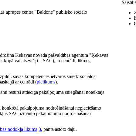
Saistīt
lās aprūpes centra "Baldone" publisko sociālo
Z
I
C
nodrošina Ķekavas novada pašvaldības aģentūra "Ķekavas
k kopā vai atsevišķi – SAC), to cenrādi, likmes,
ildi, savas kompetences ietvaros sniedz sociālos
askaņā ar cenrādi (
pielikums
).
ami resursi attiecīgā pakalpojuma sniegšanai noteiktajā
a konkrētā pakalpojuma nodrošināšanai nepieciešamo
zekļus SAC izmanto pakalpojumu nodrošināšanai
ības nodokļa likuma
3.
panta astoto daļu.