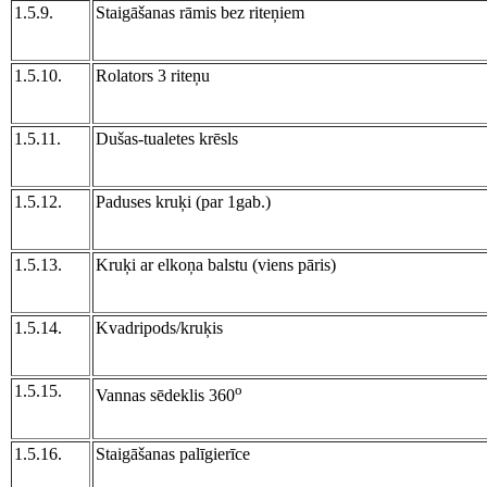
1.5.9.
Staigāšanas rāmis bez riteņiem
1.5.10.
Rolators 3 riteņu
1.5.11.
Dušas-tualetes krēsls
1.5.12.
Paduses kruķi (par 1gab.)
1.5.13.
Kruķi ar elkoņa balstu (viens pāris)
1.5.14.
Kvadripods/kruķis
1.5.15.
o
Vannas sēdeklis 360
1.5.16.
Staigāšanas palīgierīce