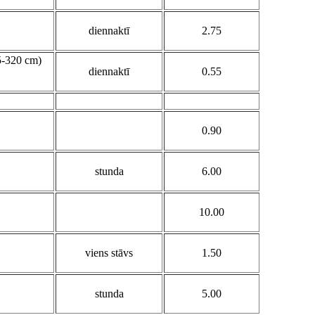
diennaktī
2.75
5-320 cm)
diennaktī
0.55
0.90
stunda
6.00
10.00
viens stāvs
1.50
stunda
5.00