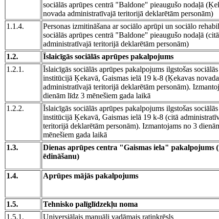
sociālās aprūpes centrā "Baldone" pieaugušo nodaļā (Ķe
novada administratīvajā teritorijā deklarētām personām)
1.1.4.
Personas izmitināšana ar sociālo aprūpi un sociālo rehabil
sociālās aprūpes centrā "Baldone" pieaugušo nodaļā (citā
administratīvajā teritorijā deklarētām personām)
1.2.
Īslaicīgās sociālās aprūpes pakalpojums
1.2.1.
Īslaicīgās sociālās aprūpes pakalpojums ilgstošas sociālā
institūcijā Ķekavā, Gaismas ielā 19 k-8 (Ķekavas novada
administratīvajā teritorijā deklarētām personām). Izmant
dienām līdz 3 mēnešiem gada laikā
1.2.2.
Īslaicīgās sociālās aprūpes pakalpojums ilgstošas sociālā
institūcijā Ķekavā, Gaismas ielā 19 k-8 (citā administratī
teritorijā deklarētām personām). Izmantojams no 3 dienām
mēnešiem gada laikā
1.3.
Dienas aprūpes centra "Gaismas iela" pakalpojums 
ēdināšanu)
1.4.
Aprūpes mājās pakalpojums
1.5.
Tehnisko palīglīdzekļu noma
1.5.1.
Universiālais manuāli vadāmais ratiņkrēsls