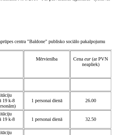
 aprūpes centra "Baldone" publisko sociālo pakalpojumu
Mērvienība
Cena
eur
(ar PVN
neapliek)
itāciju
ā 19 k-8
1 personai dienā
26.00
personām)
itāciju
ā 19 k-8
1 personai dienā
32.50
itāciju