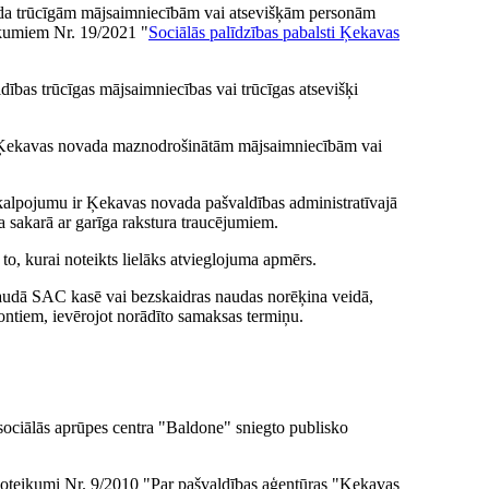
ada trūcīgām mājsaimniecībām vai atsevišķām personām
ikumiem Nr. 19/2021 "
Sociālās palīdzības pabalsti Ķekavas
bas trūcīgas mājsaimniecības vai trūcīgas atsevišķi
 Ķekavas novada maznodrošinātām mājsaimniecībām vai
kalpojumu ir Ķekavas novada pašvaldības administratīvajā
upa sakarā ar garīga rakstura traucējumiem.
to, kurai noteikts lielāks atvieglojuma apmērs.
audā SAC kasē vai bezskaidras naudas norēķina veidā,
ontiem, ievērojot norādīto samaksas termiņu.
ciālās aprūpes centra "Baldone" sniegto publisko
noteikumi Nr. 9/2010 "Par pašvaldības aģentūras "Ķekavas