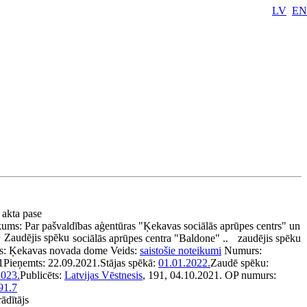
LV
EN
 akta pase
kums:
Par pašvaldības aģentūras "Ķekavas sociālās aprūpes centrs" un
Zaudējis spēku
:
sociālās aprūpes centra "Baldone" ..
zaudējis spēku
s:
Ķekavas novada dome
Veids:
saistošie noteikumi
Numurs:
1
Pieņemts:
22.09.2021.
Stājas spēkā:
01.01.2022.
Zaudē spēku:
2023.
Publicēts:
Latvijas Vēstnesis
, 191, 04.10.2021.
OP numurs:
91.7
rādītājs