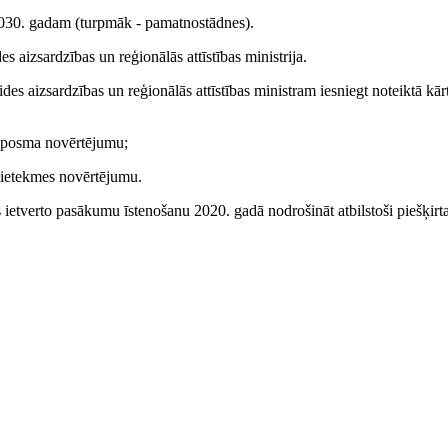
2030. gadam (turpmāk - pamatnostādnes).
s aizsardzības un reģionālās attīstības ministrija.
vides aizsardzības un reģionālās attīstības ministram iesniegt noteiktā k
rpposma novērtējumu;
 ietekmes novērtējumu.
ietverto pasākumu īstenošanu 2020. gadā nodrošināt atbilstoši piešķirta