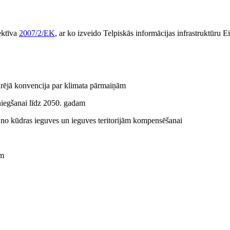
ektīva
2007/2/EK
, ar ko izveido Telpiskās informācijas infrastruktūru 
rējā konvencija par klimata pārmaiņām
asniegšanai līdz 2050. gadam
no kūdras ieguves un ieguves teritorijām kompensēšanai
am