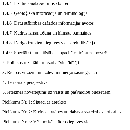
1.4.4. Institucionālā sadrumstalotība
1.4.5. Ģeoloģiskā informācija un terminoloģija
1.4.6. Datu atšķirības dažādos informācijas avotos
1.4.7. Kūdras izmantošana un klimata pārmaiņas
1.4.8. Derīgo izrakteņu ieguves vietas rekultivācija
1.4.9. Speciālistu un attīstības kapacitātes trūkums nozarē
2. Politikas rezultāti un rezultatīvie rādītāji
3. Rīcības virzieni un uzdevumi mērķu sasniegšanai
4. Teritoriālā perspektīva
5. Ietekmes novērtējums uz valsts un pašvaldību budžetiem
Pielikums Nr. 1: Situācijas apraksts
Pielikums Nr. 2: Kūdras atradnes un dabas aizsardzības teritorijas
Pielikums Nr. 3: Vēsturiskās kūdras ieguves vietas