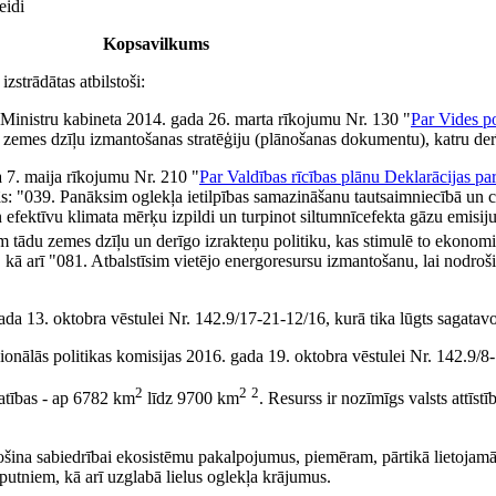
eidi
Kopsavilkums
strādātas atbilstoši:
 Ministru kabineta 2014. gada 26. marta rīkojumu Nr. 130 "
Par Vides p
 zemes dzīļu izmantošanas stratēģiju (plānošanas dokumentu), katru derī
a 7. maija rīkojumu Nr. 210 "
Par Valdības rīcības plānu Deklarācijas pa
s: "039. Panāksim oglekļa ietilpības samazināšanu tautsaimniecībā un ce
 efektīvu klimata mērķu izpildi un turpinot siltumnīcefekta gāzu emisij
m tādu zemes dzīļu un derīgo izrakteņu politiku, kas stimulē to ekonom
, kā arī "081. Atbalstīsim vietējo energoresursu izmantošanu, lai nodroš
ada 13. oktobra vēstulei Nr. 142.9/17-21-12/16, kurā tika lūgts sagatavot
ionālās politikas komisijas 2016. gada 19. oktobra vēstulei Nr. 142.9/8
2
2
2
latības - ap 6782 km
līdz 9700 km
. Resurss ir nozīmīgs valsts attīst
ošina sabiedrībai ekosistēmu pakalpojumus, piemēram, pārtikā lietojamās
 putniem, kā arī uzglabā lielus oglekļa krājumus.