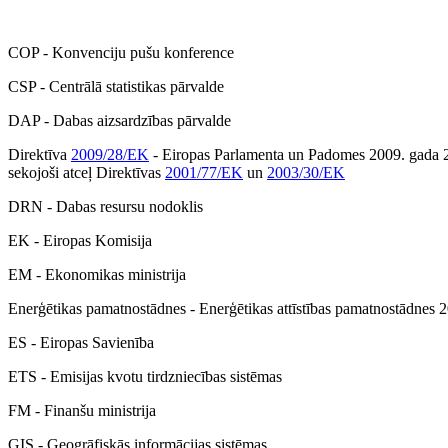
COP - Konvenciju pušu konference
CSP - Centrālā statistikas pārvalde
DAP - Dabas aizsardzības pārvalde
Direktīva
2009/28/EK
- Eiropas Parlamenta un Padomes 2009. gada 23
sekojoši atceļ Direktīvas
2001/77/EK
un
2003/30/EK
DRN - Dabas resursu nodoklis
EK - Eiropas Komisija
EM - Ekonomikas ministrija
Enerģētikas pamatnostādnes - Enerģētikas attīstības pamatnostādnes 
ES - Eiropas Savienība
ETS - Emisijas kvotu tirdzniecības sistēmas
FM - Finanšu ministrija
ĢIS - Ģeogrāfiskās informācijas sistēmas