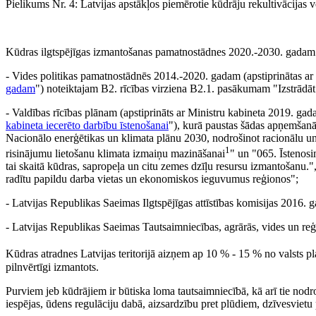
Pielikums Nr. 4: Latvijas apstākļos piemērotie kūdrāju rekultivācijas v
Kūdras ilgtspējīgas izmantošanas pamatnostādnes 2020.-2030. gadam iz
- Vides politikas pamatnostādnēs 2014.-2020. gadam (apstiprinātas ar
gadam
") noteiktajam B2. rīcības virziena B2.1. pasākumam "Izstrādāt
- Valdības rīcības plānam (apstiprināts ar Ministru kabineta 2019. gad
kabineta iecerēto darbību īstenošanai
"), kurā paustas šādas apņemšanā
Nacionālo enerģētikas un klimata plānu 2030, nodrošinot racionālu un
1
risinājumu lietošanu klimata izmaiņu mazināšanai
" un "065. Īstenosi
tai skaitā kūdras, sapropeļa un citu zemes dzīļu resursu izmantošanu."
radītu papildu darba vietas un ekonomiskos ieguvumus reģionos";
- Latvijas Republikas Saeimas Ilgtspējīgas attīstības komisijas 2016. g
- Latvijas Republikas Saeimas Tautsaimniecības, agrārās, vides un reģ
Kūdras atradnes Latvijas teritorijā aizņem ap 10 % - 15 % no valsts p
pilnvērtīgi izmantots.
Purviem jeb kūdrājiem ir būtiska loma tautsaimniecībā, kā arī tie nodr
iespējas, ūdens regulāciju dabā, aizsardzību pret plūdiem, dzīvesvietu