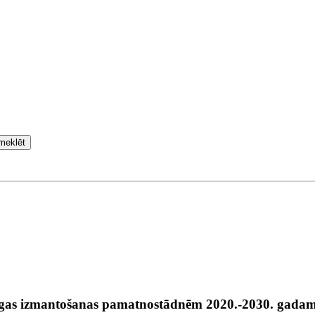
meklēt
jīgas izmantošanas pamatnostādnēm 2020.-2030. gada