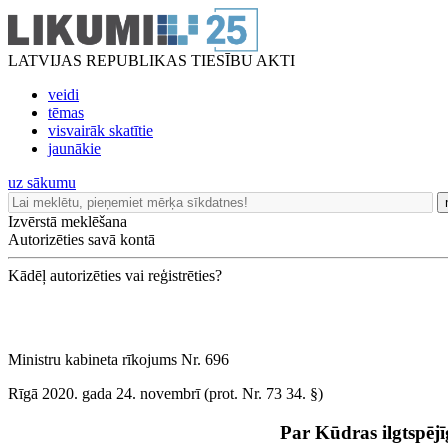
LATVIJAS REPUBLIKAS TIESĪBU AKTI
veidi
tēmas
visvairāk skatītie
jaunākie
uz sākumu
Izvērstā meklēšana
Autorizēties savā kontā
Kādēļ autorizēties vai reģistrēties?
Ministru kabineta rīkojums Nr. 696
Rīgā 2020. gada 24. novembrī (prot. Nr. 73 34. §)
Par Kūdras ilgtspē