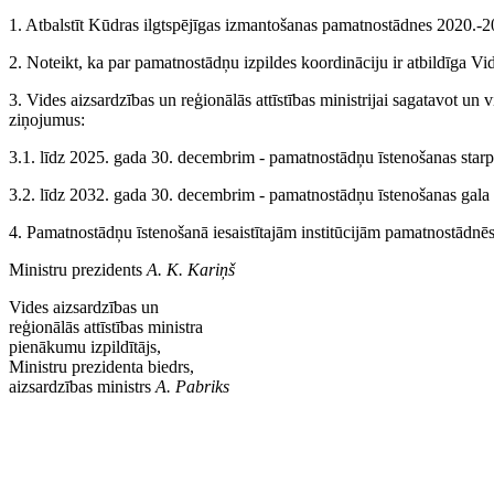
1. Atbalstīt Kūdras ilgtspējīgas izmantošanas pamatnostādnes 2020.-
2. Noteikt, ka par pamatnostādņu izpildes koordināciju ir atbildīga Vide
3. Vides aizsardzības un reģionālās attīstības ministrijai sagatavot un 
ziņojumus:
3.1. līdz 2025. gada 30. decembrim - pamatnostādņu īstenošanas sta
3.2. līdz 2032. gada 30. decembrim - pamatnostādņu īstenošanas gala
4.
Pamatnostādņu īstenošanā iesaistītajām institūcijām pamatnostādnēs 
Ministru prezidents
A. K. Kariņš
Vides aizsardzības un
reģionālās attīstības ministra
pienākumu izpildītājs,
Ministru prezidenta biedrs,
aizsardzības ministrs
A. Pabriks