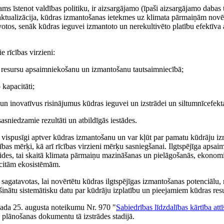
ms īstenot valdības politiku, ir aizsargājamo (īpaši aizsargājamo dabas
aktualizācija, kūdras izmantošanas ietekmes uz klimata pārmaiņām novēr
votos, senāk kūdras ieguvei izmantoto un nerekultivēto platību efektīva
e rīcības virzieni:
as resursu apsaimniekošanu un izmantošanu tautsaimniecībā;
 kapacitāti;
 un inovatīvus risinājumus kūdras ieguvei un izstrādei un siltumnīcefekt
asniedzamie rezultāti un atbildīgās iestādes.
ispusīgi aptver kūdras izmantošanu un var kļūt par pamatu kūdrāju izm
 rīcības mērķi, kā arī rīcības virzieni mērķu sasniegšanai. Ilgtspējīga ap
ides, tai skaitā klimata pārmaiņu mazināšanas un pielāgošanās, ekonomis
 citām ekosistēmām.
atavotas, lai novērtētu kūdras ilgtspējīgas izmantošanas potenciālu, ņ
inātu sistemātisku datu par kūdrāju izplatību un pieejamiem kūdras res
 gada 25. augusta noteikumu Nr. 970 "
Sabiedrības līdzdalības kārtība att
as plānošanas dokumentu tā izstrādes stadijā.