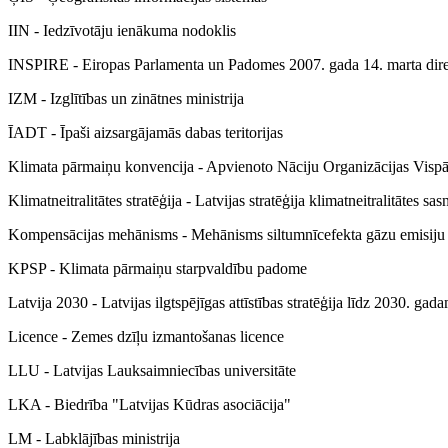
IIN - Iedzīvotāju ienākuma nodoklis
INSPIRE - Eiropas Parlamenta un Padomes 2007. gada 14. marta dir
IZM - Izglītības un zinātnes ministrija
ĪADT - Īpaši aizsargājamās dabas teritorijas
Klimata pārmaiņu konvencija - Apvienoto Nāciju Organizācijas Vispā
Klimatneitralitātes stratēģija - Latvijas stratēģija klimatneitralitātes s
Kompensācijas mehānisms - Mehānisms siltumnīcefekta gāzu emisiju 
KPSP - Klimata pārmaiņu starpvaldību padome
Latvija 2030 - Latvijas ilgtspējīgas attīstības stratēģija līdz 2030. gad
Licence - Zemes dzīļu izmantošanas licence
LLU - Latvijas Lauksaimniecības universitāte
LKA - Biedrība "Latvijas Kūdras asociācija"
LM - Labklājības ministrija