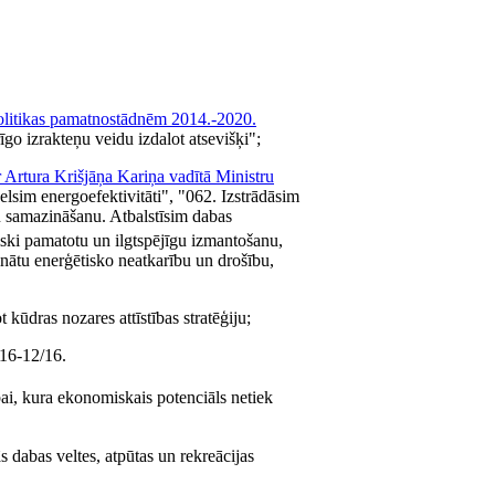
olitikas pamatnostādnēm 2014.-2020.
go izrakteņu veidu izdalot atsevišķi";
r Artura Krišjāņa Kariņa vadītā Ministru
lsim energoefektivitāti", "062. Izstrādāsim
u samazināšanu. Atbalstīsim dabas
iski pamatotu un ilgtspējīgu izmantošanu,
inātu enerģētisko neatkarību un drošību,
 kūdras nozares attīstības stratēģiju;
-16-12/16.
ībai, kura ekonomiskais potenciāls netiek
 dabas veltes, atpūtas un rekreācijas