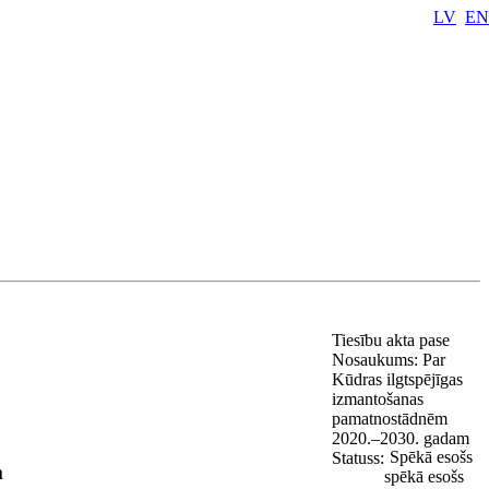
LV
EN
Tiesību akta pase
Nosaukums:
Par
Kūdras ilgtspējīgas
izmantošanas
pamatnostādnēm
2020.–2030. gadam
Spēkā esošs
Statuss:
m
spēkā esošs