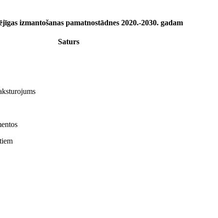
pējīgas izmantošanas pamatnostādnes 2020.-2030. gadam
Saturs
raksturojums
mentos
ntiem