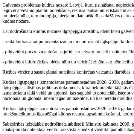
Galvenās problēmas kūdras nozarē Latvijā, kuru risināšanai nepiecieša
ieguvei atvēlamo platību noteikšana, resursa tautsaimnieciskās lomas 
un pieejamība, terminoloģija, pieejamo datu atšķirības dažādos datu a
kūdras nozarē.
Lai nodrošinātu kūdras nozares ilgtspējīgu attīstību, identificēti galveni
- veikt kūdras atradņu inventarizāciju un nodrošināt ilgtspējīgu kūdr
- pilnveidot purvu izmantošanas juridisko ietvaru un celt institucionālo
- pilnveidot informācijas pieejamību un veicināt zinātnisko pētniecību
Rīcības virzienu sasniegšanai noteiktas konkrētas veicamās darbības, s
Kūdras ilgtspējīgas izmantošanas pamatnostādnes 2020.-2030. gadam v
ilgtspējīgas attīstības politikas dokuments, kurā tiek noteikti tālākās
izmantošanu tādā veidā un apjomā, kas saglabā to potenciālu īstenot v
nacionālā un globālā līmenī tagad un nākotnē, un kas nerada draudus
Kūdras ilgtspējīgas izmantošanas pamatnostādnes 2020.-2030. gadam sag
priekšnoteikumus ilgtspējīgai kūdras resursu apsaimniekošanai, nodroš
Sabiedrības līdzdalība nodrošināta atbilstoši Ministru kabineta 2009.
apakšpunktā noteiktajā veidā - rakstiski sniedzot viedokli par attīstīb