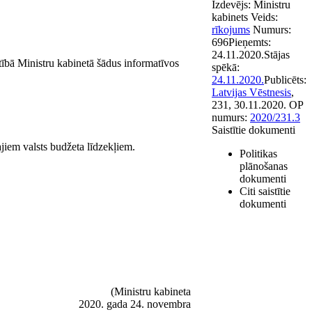
Izdevējs:
Ministru
kabinets
Veids:
rīkojums
Numurs:
696
Pieņemts:
24.11.2020.
Stājas
ārtībā Ministru kabinetā šādus informatīvos
spēkā:
24.11.2020.
Publicēts:
Latvijas Vēstnesis
,
231, 30.11.2020.
OP
numurs:
2020/231.3
Saistītie dokumenti
jiem valsts budžeta līdzekļiem.
Politikas
plānošanas
dokumenti
Citi saistītie
dokumenti
(Ministru kabineta
2020. gada 24. novembra