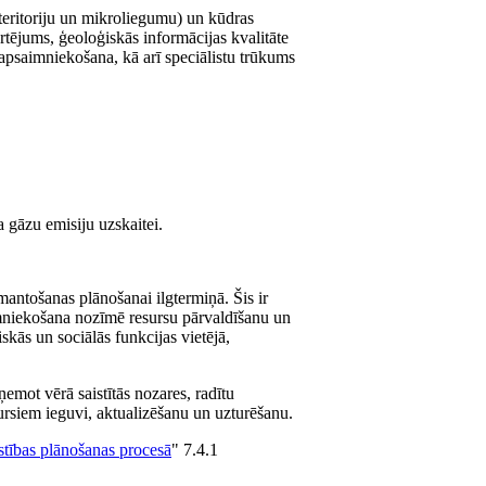
 teritoriju un mikroliegumu) un kūdras
tējums, ģeoloģiskās informācijas kvalitāte
 apsaimniekošana, kā arī speciālistu trūkums
a gāzu emisiju uzskaitei.
antošanas plānošanai ilgtermiņā. Šis ir
saimniekošana nozīmē resursu pārvaldīšanu un
kās un sociālās funkcijas vietējā,
emot vērā saistītās nozares, radītu
ursiem ieguvi, aktualizēšanu un uzturēšanu.
īstības plānošanas procesā
" 7.4.1