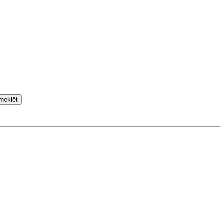
meklēt