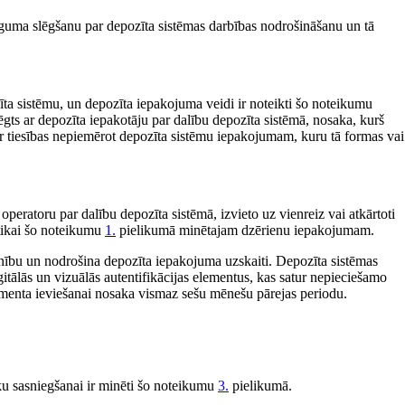
līguma slēgšanu par depozīta sistēmas darbības nodrošināšanu un tā
a sistēmu, un depozīta iepakojuma veidi ir noteikti šo noteikumu
gts ar depozīta iepakotāju par dalību depozīta sistēmā, nosaka, kurš
ir tiesības nepiemērot depozīta sistēmu iepakojumam, kuru tā formas vai
peratoru par dalību depozīta sistēmā, izvieto uz vienreiz vai atkārtoti
 tikai šo noteikumu
1.
pielikumā minētajam dzērienu iepakojumam.
enību un nodrošina depozīta iepakojuma uzskaiti. Depozīta sistēmas
gitālās un vizuālās autentifikācijas elementus, kas satur nepieciešamo
lementa ieviešanai nosaka vismaz sešu mēnešu pārejas periodu.
ķu sasniegšanai ir minēti šo noteikumu
3.
pielikumā.