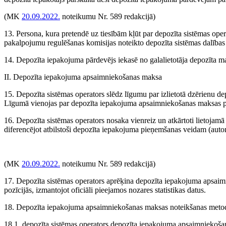
(MK
20.09.2022.
noteikumu Nr. 589 redakcijā)
13. Persona, kura pretendē uz tiesībām kļūt par depozīta sistēmas oper
pakalpojumu regulēšanas komisijas noteikto depozīta sistēmas dalība
14. Depozīta iepakojuma pārdevējs iekasē no galalietotāja depozīta m
II. Depozīta iepakojuma apsaimniekošanas maksa
15. Depozīta sistēmas operators slēdz līgumu par izlietotā dzērienu 
Līgumā vienojas par depozīta iepakojuma apsaimniekošanas maksas pā
16. Depozīta sistēmas operators nosaka vienreiz un atkārtoti lietoj
diferencējot atbilstoši depozīta iepakojuma pieņemšanas veidam (automa
(MK
20.09.2022.
noteikumu Nr. 589 redakcijā)
17. Depozīta sistēmas operators aprēķina depozīta iepakojuma apsai
pozīcijās, izmantojot oficiāli pieejamos nozares statistikas datus.
18. Depozīta iepakojuma apsaimniekošanas maksas noteikšanas meto
18.1. depozīta sistēmas operators depozīta iepakojuma apsaimniekoš