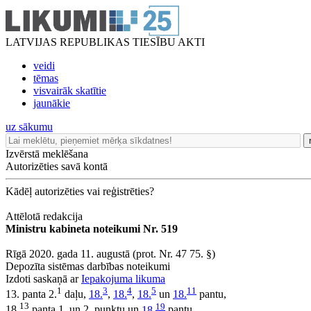
LATVIJAS REPUBLIKAS TIESĪBU AKTI
veidi
tēmas
visvairāk skatītie
jaunākie
uz sākumu
Izvērstā meklēšana
Autorizēties savā kontā
Kādēļ autorizēties vai reģistrēties?
Attēlotā redakcija
Ministru kabineta noteikumi Nr. 519
Rīgā 2020. gada 11. augustā (prot. Nr. 47 75. §)
Depozīta sistēmas darbības noteikumi
Izdoti saskaņā ar
Iepakojuma likuma
1
3
4
5
11
13. panta 2.
daļu,
18.
,
18.
,
18.
un
18.
pantu,
13
19
18.
panta 1. un 2. punktu un
18.
pantu