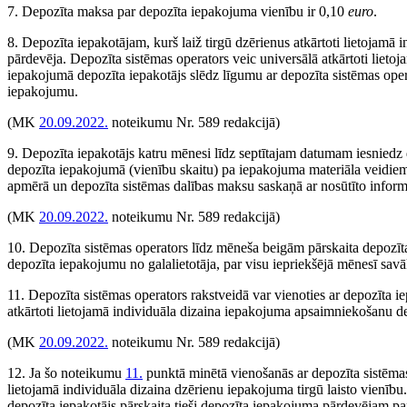
7. Depozīta maksa par depozīta iepakojuma vienību ir 0,10
euro
.
8. Depozīta iepakotājam, kurš laiž tirgū dzērienus atkārtoti lietojam
pārdevēja. Depozīta sistēmas operators veic universālā atkārtoti lieto
iepakojumā depozīta iepakotājs slēdz līgumu ar depozīta sistēmas opera
iepakojumu.
(MK
20.09.2022.
noteikumu Nr. 589 redakcijā)
9. Depozīta iepakotājs katru mēnesi līdz septītajam datumam iesniedz 
depozīta iepakojumā (vienību skaitu) pa iepakojuma materiāla veidi
apmērā un depozīta sistēmas dalības maksu saskaņā ar nosūtīto informāc
(MK
20.09.2022.
noteikumu Nr. 589 redakcijā)
10. Depozīta sistēmas operators līdz mēneša beigām pārskaita depoz
depozīta iepakojumu no galalietotāja, par visu iepriekšējā mēnesī sav
11. Depozīta sistēmas operators rakstveidā var vienoties ar depozīta i
atkārtoti lietojamā individuāla dizaina iepakojuma apsaimniekošanu de
(MK
20.09.2022.
noteikumu Nr. 589 redakcijā)
12. Ja šo noteikumu
11.
punktā minētā vienošanās ar depozīta sistēmas 
lietojamā individuāla dizaina dzērienu iepakojuma tirgū laisto vien
depozīta iepakotājs pārskaita tieši depozīta iepakojuma pārdevējam pa