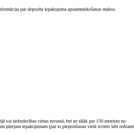
informāciju par depozīta iepakojuma apsaimniekošanas maksu.
rijā vai tirdzniecības vietas tuvumā, bet ne tālāk par 150 metriem no
am un pārejam iepakojumam (par to pieņemšanas vietā izvieto labi redzam