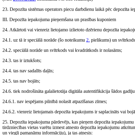
23. Depozīta sistēmas operators piecu darbdienu laikā pēc depozīta
III. Depozīta iepakojuma pieņemšana un prasības kuponiem
24. Atkārtoti vai vienreiz lietojamo izlietoto dzērienu depozīta iepak
24.1. uz tā ir speciālā norāde (šo noteikumu
2.
pielikums) un svītrkods
24.2. speciālā norāde un svītrkods vai kvadrātkods ir nolasāms;
24.3. tas ir iztukšots;
24.4. tas nav sadalīts daļās;
24.5. tas nav bojāts;
24.6. tiek nodrošināta galalietotāja digitāla autentifikācija šādos gadīj
24.6.1. nav iespējams pilnībā nolasīt atpazīšanas zīmes;
24.6.2. vienreiz lietojamais depozīta iepakojums ir saplacināts vai bojā
25. Depozīta iepakojuma pārdevējs, kas pieņem depozīta iepakojumu no ga
tirdzniecības vietas varētu izmest atnesto depozīta iepakojumu atkrit
un viegli pamanāmu informāciju), ja tas atnesis: