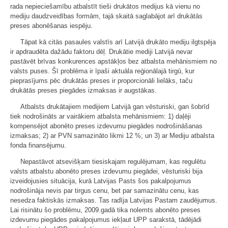
rada nepieciešamību atbalstīt tieši drukātos medijus kā vienu no
mediju daudzveidības formām, tajā skaitā saglabājot arī drukātās
preses abonēšanas iespēju.
Tāpat kā citās pasaules valstīs arī Latvijā drukāto mediju ilgtspēja
ir apdraudēta dažādu faktoru dēļ. Drukātie mediji Latvijā nevar
pastāvēt brīvas konkurences apstākļos bez atbalsta mehānismiem no
valsts puses. Šī problēma ir īpaši aktuāla reģionālajā tirgū, kur
pieprasījums pēc drukātās preses ir proporcionāli lielāks, taču
drukātās preses piegādes izmaksas ir augstākas.
Atbalsts drukātajiem medijiem Latvijā gan vēsturiski, gan šobrīd
tiek nodrošināts ar vairākiem atbalsta mehānismiem: 1) daļēji
kompensējot abonēto preses izdevumu piegādes nodrošināšanas
izmaksas; 2) ar PVN samazināto likmi 12 %; un 3) ar Mediju atbalsta
fonda finansējumu.
Nepastāvot atsevišķam tiesiskajam regulējumam, kas regulētu
valsts atbalstu abonēto preses izdevumu piegādei, vēsturiski bija
izveidojusies situācija, kurā Latvijas Pasts šos pakalpojumus
nodrošināja nevis par tirgus cenu, bet par samazinātu cenu, kas
nesedza faktiskās izmaksas. Tas radīja Latvijas Pastam zaudējumus.
Lai risinātu šo problēmu, 2009.gadā tika nolemts abonēto preses
izdevumu piegādes pakalpojumus iekļaut UPP sarakstā, tādējādi