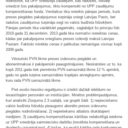
nodrošinot, ka UPP sniedzēja zaudējumi, kas radušies, tostarp
sniedzot šos pakalpojumus, tiktu kompensēti no UPP zaudējumu
kompensēšanas fonda. Vienlaikus tika noteikts pārejas periods, kurā
preses piegādes pakalpojumus turpināja sniegt Latvijas Pasts, bet
radušos zaudējumus turpināja segt no valsts budžeta līdzekļiem.
Pārejas periods tika vairākkārt pagarināts, saglabājot šo principu līdz
2019.gada 31.decembrim. 2013.gadā tika normatīvi noteiktas cenas,
kādas par pakalpojuma sniegšanu preses izdevēji maksā Latvijas
Pastam. Faktiski minētās cenas ir palikušas nemainīgas vismaz kopš
2008.gada.
Vēsturiski PVN likme preses izdevumu piegādei un
abonentmaksai ir pakāpeniski paaugstinājusies. Neskatoties uz to, ka
kopš 2011.gada tiek piemērota PVN samazinātā likme 12 % apmērā,
gadu no gada turpina samazināties kopējais atvieglojumu apmērs,
kuru rada PVN samazinātā likme.
Pret esošo tiesisko regulējumu ir izteikti dažādi iebildumi no
iesaistītajām personām un institūcijām. Minētos problēmjautājumus,
kuri analizēti Ziņojuma 2.3.sadaļā, var grupēt šādi: 1) nepieciešamo
valsts budžeta līdzekļu pieaugums abonēto preses izdevumu
piegādes nodrošināšanai; 2) nepietiekams atbalsts drukātajiem
medijiem; 3) zaudējumu kompensēšanas kārtības nelabvēlīgā ietekme
uz UPP sniedzēja saimniecisko darbību (novēlota kompensēšana un
dividenžu izmantošana); 4) bažas, ka esošā kārtība rada konkurences