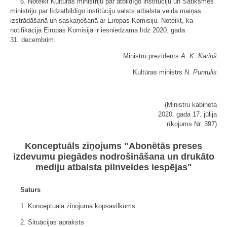
6. Noteikt Kultūras ministriju par atbildīgo institūciju un Satiksmes
ministriju par līdzatbildīgo institūciju valsts atbalsta veida maiņas
izstrādāšanā un saskaņošanā ar Eiropas Komisiju. Noteikt, ka
notifikācija Eiropas Komisijā ir iesniedzama līdz 2020. gada
31. decembrim.
Ministru prezidents
A. K. Kariņš
Kultūras ministrs
N. Puntulis
(Ministru kabineta
2020. gada 17. jūlija
rīkojums Nr. 397)
Konceptuāls ziņojums "Abonētās preses
izdevumu piegādes nodrošināšana un drukāto
mediju atbalsta pilnveides iespējas"
Saturs
1. Konceptuālā ziņojuma kopsavilkums
2. Situācijas apraksts