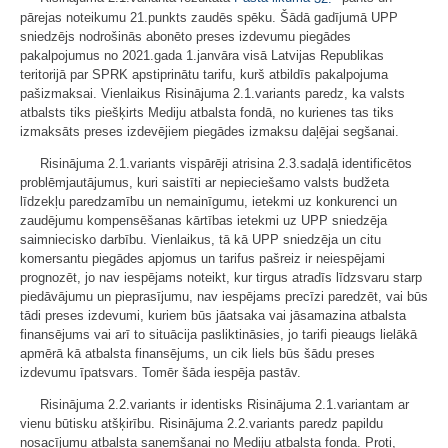
pārejas noteikumu 21.punkts zaudēs spēku. Šādā gadījumā UPP
sniedzējs nodrošinās abonēto preses izdevumu piegādes
pakalpojumus no 2021.gada 1.janvāra visā Latvijas Republikas
teritorijā par SPRK apstiprinātu tarifu, kurš atbildīs pakalpojuma
pašizmaksai. Vienlaikus Risinājuma 2.1.variants paredz, ka valsts
atbalsts tiks piešķirts Mediju atbalsta fondā, no kurienes tas tiks
izmaksāts preses izdevējiem piegādes izmaksu daļējai segšanai.
Risinājuma 2.1.variants vispārēji atrisina 2.3.sadaļā identificētos
problēmjautājumus, kuri saistīti ar nepieciešamo valsts budžeta
līdzekļu paredzamību un nemainīgumu, ietekmi uz konkurenci un
zaudējumu kompensēšanas kārtības ietekmi uz UPP sniedzēja
saimniecisko darbību. Vienlaikus, tā kā UPP sniedzēja un citu
komersantu piegādes apjomus un tarifus pašreiz ir neiespējami
prognozēt, jo nav iespējams noteikt, kur tirgus atradīs līdzsvaru starp
piedāvājumu un pieprasījumu, nav iespējams precīzi paredzēt, vai būs
tādi preses izdevumi, kuriem būs jāatsaka vai jāsamazina atbalsta
finansējums vai arī to situācija pasliktināsies, jo tarifi pieaugs lielākā
apmērā kā atbalsta finansējums, un cik liels būs šādu preses
izdevumu īpatsvars. Tomēr šāda iespēja pastāv.
Risinājuma 2.2.variants ir identisks Risinājuma 2.1.variantam ar
vienu būtisku atšķirību. Risinājuma 2.2.variants paredz papildu
nosacījumu atbalsta saņemšanai no Mediju atbalsta fonda. Proti,