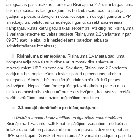
sniegšanas pašizmaksas. Tomēr arī Risinājuma 2.2.varianta gadījumā
būs nepieciešams laicīgi uzņemties budžeta saistības, jo pretējā
gadījumā preses izdevējiem nebūs iespējams noslēgt līgumu ar UPP
sniedzēju un, balstoties uz noslēgto līgumu, uzsākt abonēšanas
kampaņas, kuras katru gadu sākas septembrī. Atšķirīgi no Risinājuma
1.varianta ietekme uz valsts budžetu Risinājuma 2.2.variantam ir par
69 575
euro
lielāka, jo ir nepieciešams paredzēt atbalsta
administrēšanas izmaksas;
ii.
Risinājuma piemērošana
. Risinājuma 1.varianta gadījumā
kompensācija no valsts budžeta arī turpmāk tiks sniegta ar
maksājumiem UPP sniedzējam. Savukārt, Risinājuma 2.2.varianta
gadījumā būs nepieciešams ieviest papildu procedūras atbalsta
sniegšanai. Atbalsts būs regulāri jāsadala vairāk kā 100 preses
izdevējiem. Nepieciešamība regulāri gatavot atbalsta pieteikumus
uzliks administratīvo slogu arī preses izdevējiem, kas visizaicinošāk
varētu izrādīties tieši maziem reģionāliem medijiem.
iii.
2.3.sadaļā identificētie problēmjautājumi:
o
Drukāto mediju daudzveidības un ilgtspējas nodrošināšana
.
Risinājuma 1.variants, salīdzinot ar pārējiem variantiem, nodrošina
lielāku stabilitāti un paredzamību ne tikai preses izdevējiem, bet arī
UPP sniedzējam. Savukārt Risinājuma 2.2.varianta gadījumā papildu