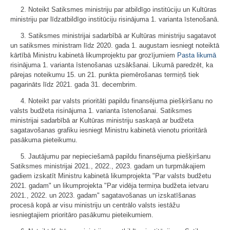
2. Noteikt Satiksmes ministriju par atbildīgo institūciju un Kultūras
ministriju par līdzatbildīgo institūciju risinājuma 1. varianta īstenošanā.
3. Satiksmes ministrijai sadarbībā ar Kultūras ministriju sagatavot
un satiksmes ministram līdz 2020. gada 1. augustam iesniegt noteiktā
kārtībā Ministru kabinetā likumprojektu par grozījumiem
Pasta likumā
risinājuma 1. varianta īstenošanas uzsākšanai. Likumā paredzēt, ka
pārejas noteikumu 15. un 21. punkta piemērošanas termiņš tiek
pagarināts līdz 2021. gada 31. decembrim.
4. Noteikt par valsts prioritāti papildu finansējuma piešķiršanu no
valsts budžeta risinājuma 1. varianta īstenošanai. Satiksmes
ministrijai sadarbībā ar Kultūras ministriju saskaņā ar budžeta
sagatavošanas grafiku iesniegt Ministru kabinetā vienotu prioritārā
pasākuma pieteikumu.
5. Jautājumu par nepieciešamā papildu finansējuma piešķiršanu
Satiksmes ministrijai 2021., 2022., 2023. gadam un turpmākajiem
gadiem izskatīt Ministru kabinetā likumprojekta "Par valsts budžetu
2021. gadam" un likumprojekta "Par vidēja termiņa budžeta ietvaru
2021., 2022. un 2023. gadam" sagatavošanas un izskatīšanas
procesā kopā ar visu ministriju un centrālo valsts iestāžu
iesniegtajiem prioritāro pasākumu pieteikumiem.