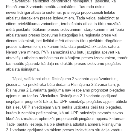
Savstarpēji salīdzinot identificētos risinājumus, jāsecina, ka
Risinājuma 3.variants nebūtu atbalstāms. Tas rada riskus
nevienlīdzīgai atbalsta sistēmai, jo sniegtu proporcionāli lielāku
atbalstu dārgākiem preses izdevumiem. Tādā veidā, salīdzinot ar
citiem priekšlikuma variantiem, ierobežotais atbalsts tiktu mazākā
mērā piešķirts lētākiem preses izdevumiem, starp kuriem ir arī īpaši
atbalstāmas preses izdevumu kategorijas kā reģionālā prese vai
dienas laikraksti, bet lielākā mērā atbalsts tiktu piešķirts dārgākiem
preses izdevumiem, no kuriem liela daļa piedāvā izklaides saturu.
Ņemot vērā minēto, PVN samazināšanu būtu jāturpina apsvērt kā
atsevišķu atbalsta mehānismu drukātajiem preses izdevumiem, tomēr
tas nebūtu jāparedz kā daļa no drukāto preses izdevumu piegādes
atbalsta risinājuma.
Tāpat, salīdzinot abus Risinājuma 2.varianta apakšvariantus,
jāsecina, ka priekšroka būtu dodama Risinājuma 2.2.variantam, jo
Risinājuma 2.1.varianta gadījumā nav iespējams prognozēt piegādes
apjomus un tarifus. Vienlaikus Risinājuma 2.1.varianta gadījumā
iespējams prognozēt faktu, ka UPP sniedzēja piegādes apjomi būtiski
kritīsies, UPP sniedzējam vairs netiks uzticētas tieši tās piegādes,
kurām ir zemāka pašizmaksa, kā arī UPP sniedzējs nevarēs savas
fiksētās izmaksas optimizēt proporcionāli piegādes apjoma kritumam.
Tādēļ pastāv iespēja, ka pie identiska atbalsta apmēra Risinājuma
2.1.varianta gadījumā vairākiem preses izdevējiem situācija varētu