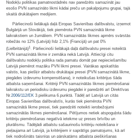
Nodokļu politikas pamatnostādnēs nav paredzēts samazināt jau
esošo PVN samazināto likmi kādai preču un pakalpojumu grupai, tajā
skaitā drukātajiem medijiem.
Pārliecinoši lielākajā daļā Eiropas Savienības dalībvalstu, izņemot
Bulgārijā un Slovākijā, tiek piemērota PVN samazinātā likme
laikrakstiem un žurnāliem. PVN samazinātās likmes apmērs svārstās
robežās no 12% (Latvijā) līdz 2,1% (Francijā) un pat 0%
1
(Lielbritānijā)
. Pārliecinoši lielākajā daļā dalībvalstu presei noteiktā
PVN samazinātā likme ir zemāka nekā Latvijā. Attiecīgi citu
dalībvalstu nodokļu politika rada pamatu domāt par nepieciešamību
Latvijā piemērot mazāku PVN likmi presei. Vairākas apskatītās
valstis, kas piešķir atbalstu drukātajai presei (PVN samazinātā likme,
piegādes izdevumu kompensēšana), ir noteikušas kritērijus šāda
atbalsta saņemšanai. Kritēriji PVN samazinātās likmes piemērošanai
laikrakstu un periodisku izdevumu piegādei ir paredzēti arī Direktīvas
Nr.
2006/112/EK
3.pielikuma 6.punktā. Tādēļ arī Latvijā un citās
Eiropas Savienības dalībvalstīs, kurās tiek piemērota PVN
samazinātā likme presei, tiek paredzēti noteikti ierobežojumi
samazinātās likmes piemērošanai. Pētījumos netiek atspoguļota šādu
kritēriju piemērošanas negatīvā ietekme uz preses brīvību un
plurālismu. Tādējādi atbalstu sašaurinošu kritēriju noteikšana ir
pieļaujama arī Latvijā, ja kritērijiem ir saprātīgs pamatojums, kā arī
tiek nodrošināts taisnīgs un pārskatāms atbalsta piešķiršanas