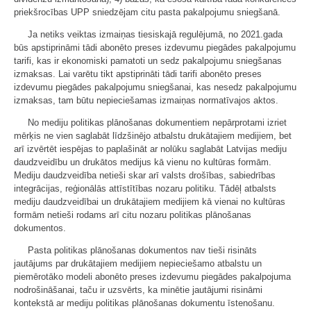
priekšrocības UPP sniedzējam citu pasta pakalpojumu sniegšanā.
Ja netiks veiktas izmaiņas tiesiskajā regulējumā, no 2021.gada
būs apstiprināmi tādi abonēto preses izdevumu piegādes pakalpojumu
tarifi, kas ir ekonomiski pamatoti un sedz pakalpojumu sniegšanas
izmaksas. Lai varētu tikt apstiprināti tādi tarifi abonēto preses
izdevumu piegādes pakalpojumu sniegšanai, kas nesedz pakalpojumu
izmaksas, tam būtu nepieciešamas izmaiņas normatīvajos aktos.
No mediju politikas plānošanas dokumentiem nepārprotami izriet
mērķis ne vien saglabāt līdzšinējo atbalstu drukātajiem medijiem, bet
arī izvērtēt iespējas to paplašināt ar nolūku saglabāt Latvijas mediju
daudzveidību un drukātos medijus kā vienu no kultūras formām.
Mediju daudzveidība netieši skar arī valsts drošības, sabiedrības
integrācijas, reģionālās attīstītības nozaru politiku. Tādēļ atbalsts
mediju daudzveidībai un drukātajiem medijiem kā vienai no kultūras
formām netieši rodams arī citu nozaru politikas plānošanas
dokumentos.
Pasta politikas plānošanas dokumentos nav tieši risināts
jautājums par drukātajiem medijiem nepieciešamo atbalstu un
piemērotāko modeli abonēto preses izdevumu piegādes pakalpojuma
nodrošināšanai, taču ir uzsvērts, ka minētie jautājumi risināmi
kontekstā ar mediju politikas plānošanas dokumentu īstenošanu.