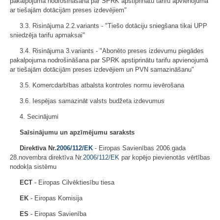
pakalpojuma nodrošināšana par SPRK apstiprinātu tarifu apvienojumā
ar tiešajām dotācijām preses izdevējiem"
3.3. Risinājuma 2.2.variants - "Tiešo dotāciju sniegšana tikai UPP
sniedzēja tarifu apmaksai"
3.4. Risinājuma 3.variants - "Abonēto preses izdevumu piegādes
pakalpojuma nodrošināšana par SPRK apstiprinātu tarifu apvienojumā
ar tiešajām dotācijām preses izdevējiem un PVN samazināšanu"
3.5. Komercdarbības atbalsta kontroles normu ievērošana
3.6. Iespējas samazināt valsts budžeta izdevumus
4. Secinājumi
Saīsinājumu un apzīmējumu saraksts
Direktīva Nr.
2006/112/EK
- Eiropas Savienības 2006.gada
28.novembra direktīva Nr.
2006/112/EK
par kopējo pievienotās vērtības
nodokļa sistēmu
ECT
- Eiropas Cilvēktiesību tiesa
EK
- Eiropas Komisija
ES
- Eiropas Savienība