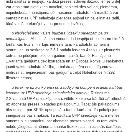
riski saistās ar iespēju, ka daži preses izdevēji dažādu iemeslu dēļ
var atbalstam pieteikties novēloti, nepieteikties vai arī, piemēram,
nepietiekoša finansējuma dēļ, nesaņemt atbalstu, kā rezultātā var
samazināties UPP sniedzēja piegādes apjomi un palielināties tarifi,
tādā veidā ietekmējot visus preses izdevējus;
o
Nepieciešamo valsts budžeta līdzekļu paredzamība un
nemainīgums
. Abi risinājuma varianti dod iespēju atteikties no fiksētā
tarifa, kas līdz šim ir bijis iemesls tam, ka atbalsta apmērs ir
svārstījies un saskaņā ar 2.3.1.sadaļā ietverto 4.tabulu ir pieaudzis
četros no pēdējiem pieciem gadiem. Laikā, kamēr Risinājuma
1.varianta gadījumā tiek izstrādāta un ar Eiropas Komisiju saskaņota
jaunā valsts atbalsta kārtība, atbalsta apmēra nemainīgumu var
nodrošināt, nepieciešamības gadījumā ceļot Noteikumos Nr.292
fiksētās cenas;
o
Ietekme uz konkurenci un zaudējumu kompensēšanas kārtības
ietekme uz UPP sniedzēja saimniecisko darbību
. Risinājuma
2.2.variantā UPP sniedzējs tiks izvēlēts konkursa kārtībā arī attiecībā
uz abonētās preses piegādes pakalpojumu. Tāpat šis pakalpojums
tiks sniegts par SPRK apstiprinātu tarifu, kurš atbildīs pakalpojuma
sniegšanas pašizmaksai. Tā rezultātā UPP sniedzējs katru mēnesi
saņems pilnu samaksu par abonētās preses piegādi un tam vairs
nebūs jāiegulda uzņēmuma finanšu līdzekļi saimnieciskās darbības