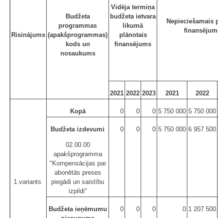
Vidēja termiņa
Budžeta
budžeta ietvara
Nepieciešamais 
programmas
likumā
finansējum
Risinājums
(apakšprogrammas)
plānotais
kods un
finansējums
nosaukums
2021
2022
2023
2021
2022
Kopā
0
0
0
5 750 000
5 750 000
Budžeta izdevumi
0
0
0
5 750 000
6 957 500
02.00.00
apakšprogramma
"Kompensācijas par
abonētās preses
1.variants
piegādi un saistību
izpildi"
Budžeta ieņēmumu
0
0
0
0
1 207 500