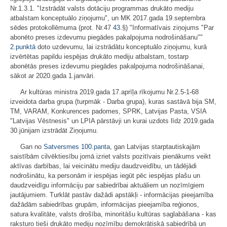
Nr.1.3.1. "Izstrādāt valsts dotāciju programmas drukāto mediju
atbalstam konceptuālo ziņojumu", un MK 2017.gada 19.septembra
sēdes protokollēmuma (prot. Nr.47
43.
§) "Informatīvais ziņojums "Par
abonēto preses izdevumu piegādes pakalpojuma nodrošināšanu""
2.punktā
doto uzdevumu, lai izstrādātu konceptuālo ziņojumu, kurā
izvērtētas papildu iespējas drukāto mediju atbalstam, tostarp
abonētās preses izdevumu piegādes pakalpojuma nodrošināšanai,
sākot ar 2020.gada 1.janvāri.
Ar kultūras ministra 2019.gada 17.aprīļa rīkojumu Nr.2.5-1-68
izveidota darba grupa (turpmāk - Darba grupa), kuras sastāvā bija SM,
TM, VARAM, Konkurences padomes, SPRK, Latvijas Pasta, VSIA
"Latvijas Vēstnesis" un LPIA pārstāvji un kurai uzdots līdz 2019.gada
30.jūnijam izstrādāt Ziņojumu.
Gan no
Satversmes
100.panta
, gan Latvijas starptautiskajām
saistībām cilvēktiesību jomā izriet valsts pozitīvais pienākums veikt
aktīvas darbības, lai veicinātu mediju daudzveidību, un tādējādi
nodrošinātu, ka personām ir iespējas iegūt pēc iespējas plašu un
daudzveidīgu informāciju par sabiedrībai aktuāliem un nozīmīgiem
jautājumiem. Turklāt pastāv dažādi apstākļi - informācijas pieejamība
dažādām sabiedrības grupām, informācijas pieejamība reģionos,
satura kvalitāte, valsts drošība, minoritāšu kultūras saglabāšana - kas
raksturo tieši drukāto mediju nozīmību demokrātiskā sabiedrībā un