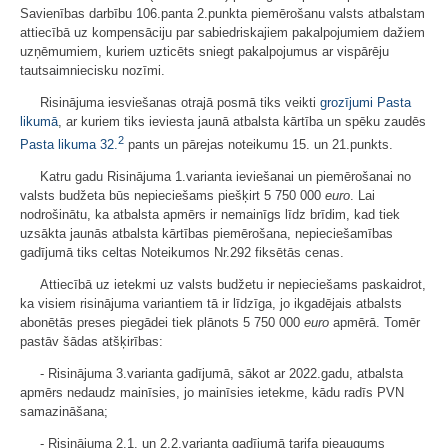
Savienības darbību 106.panta 2.punkta piemērošanu valsts atbalstam
attiecībā uz kompensāciju par sabiedriskajiem pakalpojumiem dažiem
uzņēmumiem, kuriem uzticēts sniegt pakalpojumus ar vispārēju
tautsaimniecisku nozīmi.
Risinājuma iesviešanas otrajā posmā tiks veikti
grozījumi Pasta
likumā
, ar kuriem tiks ieviesta jaunā atbalsta kārtība un spēku zaudēs
2
Pasta likuma
32.
pants un pārejas noteikumu 15. un 21.punkts.
Katru gadu Risinājuma 1.varianta ieviešanai un piemērošanai no
valsts budžeta būs nepieciešams piešķirt 5 750 000
euro
. Lai
nodrošinātu, ka atbalsta apmērs ir nemainīgs līdz brīdim, kad tiek
uzsākta jaunās atbalsta kārtības piemērošana, nepieciešamības
gadījumā tiks celtas Noteikumos Nr.292 fiksētās cenas.
Attiecībā uz ietekmi uz valsts budžetu ir nepieciešams paskaidrot,
ka visiem risinājuma variantiem tā ir līdzīga, jo ikgadējais atbalsts
abonētās preses piegādei tiek plānots 5 750 000
euro
apmērā. Tomēr
pastāv šādas atšķirības:
- Risinājuma 3.varianta gadījumā, sākot ar 2022.gadu, atbalsta
apmērs nedaudz mainīsies, jo mainīsies ietekme, kādu radīs PVN
samazināšana;
- Risinājuma 2.1. un 2.2.varianta gadījumā tarifa pieaugums