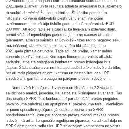
2.2.varianta gadījumā jaunā kārtība automātiski sāks darboties jau
2021.gada 1.janvārī un tā rezultātā atbalsta sniegšanai būs jāpiemēro
2
tā sauktā
de minimis
atbalsta kārtība. Šī kārtība paredz, ka
"atbalsts, ko viena dalībvalsts piešķīrusi vienam vienotam
uzņēmumam, jebkurā triju fiskālo gadu periodā nepārsniedz EUR
200 000". Attiecīgi radīsies situācija, ka lielākajām izdevniecībām,
ņemot vērā arī iepriekšējos gados saņemto
de minimis
atbalstu
(piemēram, atbalstu saistībā ar Covid-19 krīzes radīto negatīvo seku
mazināšanu),
de minimis
slieksnis varētu tikt pārsniegts jau
2021.gada pirmajā ceturksnī. Tādejādi līdz brīdim, kamēr nebūs
saņemts pozitīvs Eiropas Komisijas lēmums par valsts atbalsta
saderību, atbalsta sniegšana konkrētam preses izdevējam būs
jāaptur. Šāda situācija var ne tikai apdraudēt lielāko izdevēju darbību,
bet arī radīt piegādes apjomu kritumu un nestabilitāti gan UPP
sniedzējam, gan tarifu pieaugumu pārējiem preses izdevējiem.
Ņemot vērā Risinājuma 1.varianta un Risinājuma 2.2.varianta
salīdzinošo analīzi, jāsecina, ka jāatbalsta Risinājuma 1.variants. Tas
dos iespēju SPRK rīkot konkursu arī par abonētās preses piegādes
pakalpojuma sniedzēju un apstiprināt šī pakalpojuma tarifu. Vienlaikus
ar jaunu speciālo regulējumu jānosaka proporcija no SPRK
apstiprinātā tarifa, kuru par abonētās preses piegādi maksās preses
izdevēji, kā arī ar šo speciālo regulējumu jāparedz, ka atlikusī daļa no
SPRK apstiprinātā tarifa tiks UPP sniedzējam kompensēta no valsts