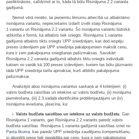
pasliktināsies, salīdzinot ar to, kāda tā būtu Risinājuma 2.2.varianta
gadījumā.
Ņemot vērā minēto, lai pieņemtu lēmumu attiecībā uz atbalstāmo
risinājuma variantu, nepieciešams izdarīt izvēli starp Risinājuma
1.variantu un Risinājuma 2.2.variantu. Šo risinājuma variantu būtiskā
atšķirība ir formā, kā atbalsts tiek sniegts. Risinājuma 1.varianta
gadījumā atbalsts tiktu sniegts UPP sniedzējam, kas dod iespēju
preses izdevējiem par UPP sniedzēja pakalpojumiem maksāt cenu,
kura ir zem pakalpojuma sniegšanas pašizmaksas. Savukārt
Risinājuma 2.2.varianta gadījumā atbalsts tiktu sniegts individuāli
katram no vairāk kā 100 preses izdevējiem, kuriem tas būtu jāizmanto
tāda UPP sniedzēja tarifa apmaksai, kurš atbildīs pakalpojuma
pašizmaksai.
Analizējot abus risinājuma variantus saskaņā ar 4 kritērijiem: (i)
valsts budžeta saistības un ietekme uz valsts budžetu, (ii) risinājuma
piemērošana, (iii) 2.3.sadaļā identificētie problēmjautājumi un (iv)
risinājuma ieviešana, jāsecina, ka:
i.
Valsts budžeta saistības un ietekme uz valsts budžetu
. Gan
Risinājuma 1.variants, gan Risinājuma 2.2.variants paredz valsts
budžeta saistības. Risinājuma 1.varianta gadījumā saistības izriet no
Pasta likuma
, kas paredz UPP sniedzēja zaudējumu kompensēšanu,
jo abonētā prese tiek piegādāta par cenu, kura ir zem pakalpojuma