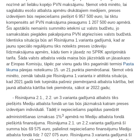
nozīmē arī lielāku kopējo PVN maksājumu. Ņemot vērā minēto, lai
saglabātu esošo atbalsta apmēru drukātajiem medijiem, preses
izdevējiem būs nepieciešams piešķirt 6 957 500
euro
, lai tiktu
kompensēts arī PVN maksājuma pieaugums 1 207 500
euro
apmērā.
Šis apstāklis nemainīs summēto ietekmi uz valsts budžetu, jo
samaksātais piegādes pakalpojuma PVN atgriezīsies valsts budžetā.
Identiska situācija būs arī Risinājuma 1.varianta gadījumā, kad ar
jaunu speciālo regulējumu tiks noteikts preses izdevēju
līdzmaksājuma apmērs, kādu tiem ir jāsedz no SPRK apstiprinātā
tarifa. Šāda valsts atbalsta veida maiņa būs jāizstrādā un jāsaskaņo
ar Eiropas Komisiju, tāpēc par vienu gadu tiks pagarināti termiņi
Pasta
likuma
pārejas noteikumu 15. un 21.punkta piemērošanai. Ņemot vērā
minēto, zemāk tabulā pie Risinājuma 1.varianta ir attēlota situācija,
kad 2021.gadā tiek turpināta pašreiz piemērojamā atbalsta kārtība, bet
jaunā atbalsta kārtība tiek piemērota, sākot ar 2022.gadu;
- Risinājuma 2.1., 2.2. un 3.varianta gadījumā atbalsts tiks
piešķirts Mediju atbalsta fondā un tas būs jāizmaksā katram preses
izdevējam individuāli. Tādēļ ir nepieciešams papildus paredzēt
3
administrēšanas izmaksas 1%
apmērā no Mediju atbalsta fondā
piešķirtā finansējuma. Risinājuma 2.1. un 2.2.varianta gadījumā šī
summa būs 69 575
euro
, palielinot nepieciešamo finansējumu Mediju
atbalsta fondā līdz 7 027 075
euro
. Risinājuma 3.varianta gadījumā šī