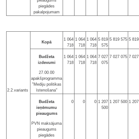
pieaugums
piegādes
pakalpojumam
1 064
1 064
1 064
5 819
5 819 575
5 819
Kopā
718
718
718
575
Budžeta
1 064
1 064
1 064
7 027
7 027 075
7 027
izdevumi
718
718
718
075
27.00.00
apakšprogramma
"Mediju politikas
2.2.variants
īstenošana"
Budžeta
0
0
0
1 207
1 207 500
1 207
ieņēmumu
500
pieaugums
PVN maksājuma
pieaugums
piegādes