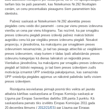
tarifam būs tie paši parametri, kas Noteikumos Nr.292 fiksētajām
cenām, un cenu procentuālais pieaugums šiem parametriem būs
identisks.
Pašreiz saskaņā ar Noteikumiem Nr.292 abonētās preses
piegādes cenu veido divi parametri - cena par vienu preses izdevuma
vienību un cena par vienu kilogramu. Tas nozīmē, ka par smagāku
preses izdevumu piegādi preses izdevēji pašreiz maksā būtiski
augstāku cenu kā par vieglāku preses izdevumu piegādi. Nosakot
proporciju, ir jānodrošina, ka maksājums par smagākiem preses
izdevumiem nesamazinās, jo tad tas pieaugs attiecībā uz vieglākiem
preses izdevumiem, starp kuriem ir tādas īpaši atbalstāmās preses
izdevumu kategorijas kā dienas laikraksti un reģionālā prese.
Vienlaikus jānodrošina, ka maksājums par smagāku preses izdevumu
piegādi arī būtiski nepieaug, jo tad šiem preses izdevējiem zudīs
motivācija izmantot UPP sniedzēja pakalpojumus, kas samazinās
UPP sniedzēja piegādes apjomus un nākotnē palielinās tarifu visiem
preses izdevējiem.
Risinājuma iesviešanas pirmajā posmā tiks veikta arī jaunās
atbalsta kārtības saskaņošana ar Eiropas Komisiju saskaņā ar
Līguma par Eiropas Savienības darbību 108.panta 3.punktu. Kā
saskaņošana pamats tiks izvēlēts Eiropas Komisijas 2011.gada
20.decembra lēmums (
2012/21/ES
) par Līguma par Eiropas