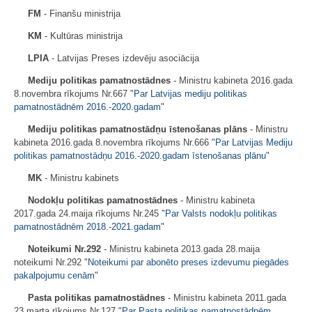
FM
- Finanšu ministrija
KM
- Kultūras ministrija
LPIA
- Latvijas Preses izdevēju asociācija
Mediju politikas pamatnostādnes
- Ministru kabineta 2016.gada
8.novembra rīkojums Nr.667 "
Par Latvijas mediju politikas
pamatnostādnēm 2016.-2020.gadam
"
Mediju politikas pamatnostādņu īstenošanas plāns
- Ministru
kabineta 2016.gada 8.novembra rīkojums Nr.666 "
Par Latvijas Mediju
politikas pamatnostādņu 2016.-2020.gadam īstenošanas plānu
"
MK
- Ministru kabinets
Nodokļu politikas pamatnostādnes
- Ministru kabineta
2017.gada 24.maija rīkojums Nr.245 "
Par Valsts nodokļu politikas
pamatnostādnēm 2018.-2021.gadam
"
Noteikumi Nr.292
- Ministru kabineta 2013.gada 28.maija
noteikumi Nr.292 "
Noteikumi par abonēto preses izdevumu piegādes
pakalpojumu cenām
"
Pasta politikas pamatnostādnes
- Ministru kabineta 2011.gada
23.marta rīkojums Nr.127 "
Par Pasta politikas pamatnostādnēm