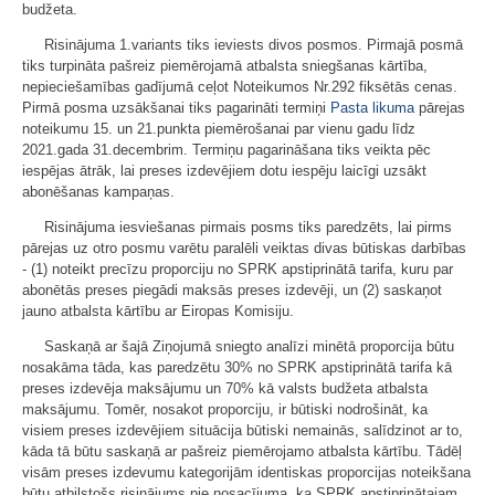
budžeta.
Risinājuma 1.variants tiks ieviests divos posmos. Pirmajā posmā
tiks turpināta pašreiz piemērojamā atbalsta sniegšanas kārtība,
nepieciešamības gadījumā ceļot Noteikumos Nr.292 fiksētās cenas.
Pirmā posma uzsākšanai tiks pagarināti termiņi
Pasta likuma
pārejas
noteikumu 15. un 21.punkta piemērošanai par vienu gadu līdz
2021.gada 31.decembrim. Termiņu pagarināšana tiks veikta pēc
iespējas ātrāk, lai preses izdevējiem dotu iespēju laicīgi uzsākt
abonēšanas kampaņas.
Risinājuma iesviešanas pirmais posms tiks paredzēts, lai pirms
pārejas uz otro posmu varētu paralēli veiktas divas būtiskas darbības
- (1) noteikt precīzu proporciju no SPRK apstiprinātā tarifa, kuru par
abonētās preses piegādi maksās preses izdevēji, un (2) saskaņot
jauno atbalsta kārtību ar Eiropas Komisiju.
Saskaņā ar šajā Ziņojumā sniegto analīzi minētā proporcija būtu
nosakāma tāda, kas paredzētu 30% no SPRK apstiprinātā tarifa kā
preses izdevēja maksājumu un 70% kā valsts budžeta atbalsta
maksājumu. Tomēr, nosakot proporciju, ir būtiski nodrošināt, ka
visiem preses izdevējiem situācija būtiski nemainās, salīdzinot ar to,
kāda tā būtu saskaņā ar pašreiz piemērojamo atbalsta kārtību. Tādēļ
visām preses izdevumu kategorijām identiskas proporcijas noteikšana
būtu atbilstošs risinājums pie nosacījuma, ka SPRK apstiprinātajam