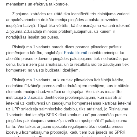
mehānisms un efektīva tā kontrole.
Ziņojuma izstrādes rezultātā tika identificēti trīs risinājuma varianti
ar apakšvariantiem drukāto mediju piegādes atbalsta pilnveides
iespējām Latvijā. Tāpat tika vērtēts, kā šie risinājuma varianti ietekmē
Ziņojuma 2.3.sadaļā minētos problēmjautājumus, uz kuriem ir
norādījušas iesaistītās puses.
Risinājuma 1.variants paredz divos posmos pilnveidot pašreiz
piemērojamo kārtību, saglabājot
Pasta likumā
noteikto principu, ka
abonēto preses izdevumu piegādes pakalpojums tiek nodrošināts par
cenu, kura ir zem pašizmaksas, un tā rezultātā radītie zaudējumi tiek
kompensēti no valsts budžeta līdzekļiem.
Risinājuma
1.
variants, ar kuru tiek pilnveidota līdzšinējā
kārība,
nodrošina līdzšinējo paredzamību drukātajiem medijiem,
kas ir būtisks
elements mediju daudzveidībai un ilgtspējai.
Vienlaikus iesaistīto
institūciju
2.3
.sadaļā identificētie problēmjautājumi, kuri saistīti ar
ietekmi uz konkurenci un zaudējumu kompensēšanas kārtības ietekmi
uz UPP sniedzēja saimniecisko darbību, tiks atrisināti, jo Risinājuma
1.variants dod iespēju SPRK rīkot konkursu arī par abonētās preses
piegādes pakalpojuma sniedzēja izvēli un apstiprināt šī pakalpojuma
tarifu. Vienlaikus ar jaunu speciālo regulējumu tiks noteikta preses
izdevēju līdzmaksājuma proporcija, kādu tiem būs jāsedz no SPRK