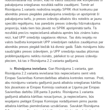
nodrošināšanai līdz brīdim, kad no valsts budžeta tiek kompensēti šī
pakalpojuma sniegšanas rezultātā radītie zaudējumi. Tomēr arī
Risinājuma 1.variants nodrošina iespēju SPRK rīkot konkursu par
abonētās preses piegādes pakalpojuma sniedzēju un apstiprināt šī
pakalpojuma tarifu, jo preses izdevēju atbalsts tiks noteikts ar jaunu
speciālo regulējumu, kas paredzēs preses izdevēju līdzmaksājuma
proporciju, kādu tiem būs jāsedz no SPRK apstiprinātā tarifa. Tā
rezultātā precīzs nepieciešamā atbalsta apmērs būs zināms katru
reizi, kad UPP sniedzējs sagatavos rēķinus. Tas dotu iespēju no
valsts budžeta kompensēt UPP sniedzējam radušos zaudējumus par
abonētās preses piegādi biežāk kā divreiz gadā. Šāds risinājums būtu
saudzīgāks preses izdevējiem, jo UPP sniedzēja naudas plūsmas
problēmjautājums netiktu risināts, pārliekot to uz preses izdevēju
pleciem, kā tas ir Risinājuma 2.2.varianta gadījumā.
iv.
Risinājuma ieviešana
. Gan Risinājuma 1.varianta, gan
Risinājuma 2.2.varianta ieviešanai būs nepieciešams ņemt vērā
Eiropas Savienības Komercdarbības atbalsta kontroles normas. Proti,
abu risinājumu variantu gadījumā jaunā atbalsta sniegšanas kārtība
būs jāsaskaņo ar Eiropas Komisiju saskaņā ar Līguma par Eiropas
Savienības darbību 108.panta 3.punktu. Risinājuma 1.varianta
gadījumā atbalsta kārtības nosacījumus, ja nepieciešams, būs
iespējams pielāgot Eiropas Komisijas norādījumiem pirms jaunās
atbalsta kārtības piemērošanas uzsākšanas. Savukārt Risinājuma