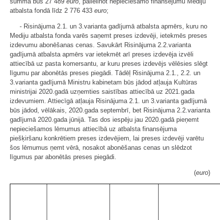
summa būs 27 489
euro
, palielinot nepieciešamo finansējumu Mediju
atbalsta fondā līdz 2 776 433
euro
;
- Risinājuma 2.1. un 3.varianta gadījumā atbalsta apmērs, kuru no
Mediju atbalsta fonda varēs saņemt preses izdevēji, ietekmēs preses
izdevumu abonēšanas cenas. Savukārt Risinājuma 2.2.varianta
gadījumā atbalsta apmērs var ietekmēt arī preses izdevēja izvēli
attiecībā uz pasta komersantu, ar kuru preses izdevējs vēlēsies slēgt
līgumu par abonētās preses piegādi. Tādēļ Risinājuma 2.1., 2.2. un
3.varianta gadījumā Ministru kabinetam būs jādod atļauja Kultūras
ministrijai 2020.gadā uzņemties saistības attiecībā uz 2021.gada
izdevumiem. Attiecīgā atļauja Risinājuma 2.1. un 3.varianta gadījumā
būs jādod, vēlākais, 2020.gada septembrī, bet Risinājuma 2.2.varianta
gadījumā 2020.gada jūnijā. Tas dos iespēju jau 2020.gadā pieņemt
nepieciešamos lēmumus attiecībā uz atbalsta finansējuma
piešķiršanu konkrētiem preses izdevējiem, lai preses izdevēji varētu
šos lēmumus ņemt vērā, nosakot abonēšanas cenas un slēdzot
līgumus par abonētās preses piegādi.
(
euro
)