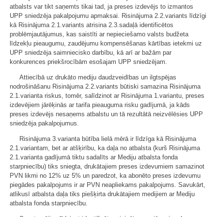
atbalsts var tikt saņemts tikai tad, ja preses izdevējs to izmantos
UPP sniedzēja pakalpojumu apmaksai. Risinājuma 2.2.variants līdzīgi
kā Risinājuma 2.1.variants atrisina 2.3.sadaļā identificētos
problēmjautājumus, kas saistīti ar nepieciešamo valsts budžeta
līdzekļu pieaugumu, zaudējumu kompensēšanas kārtības ietekmi uz
UPP sniedzēja saimniecisko darbību, kā arī ar bažām par
konkurences priekšrocībām esošajam UPP sniedzējam.
Attiecībā uz drukāto mediju daudzveidības un ilgtspējas
nodrošināšanu Risinājuma 2.2.variants būtiski samazina Risinājuma
2.1.varianta riskus, tomēr, salīdzinot ar Risinājuma 1.variantu, preses
izdevējiem jārēķinās ar tarifa pieauguma risku gadījumā, ja kāds
preses izdevējs nesaņems atbalstu un tā rezultātā neizvēlēsies UPP
sniedzēja pakalpojumus.
Risinājuma 3.varianta būtība lielā mērā ir līdzīga kā Risinājuma
2.1.variantam, bet ar atšķirību, ka daļa no atbalsta (kurš Risinājuma
2.1.varianta gadījumā tiktu sadalīts ar Mediju atbalsta fonda
starpniecību) tiks sniegta, drukātajiem preses izdevumiem samazinot
PVN likmi no 12% uz 5% un paredzot, ka abonēto preses izdevumu
piegādes pakalpojums ir ar PVN neapliekams pakalpojums. Savukārt,
atlikusī atbalsta daļa tiks piešķirta drukātajiem medijiem ar Mediju
atbalsta fonda starpniecību.