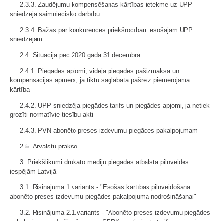
2.3.3. Zaudējumu kompensēšanas kārtības ietekme uz UPP
sniedzēja saimniecisko darbību
2.3.4. Bažas par konkurences priekšrocībām esošajam UPP
sniedzējam
2.4. Situācija pēc 2020.gada 31.decembra
2.4.1. Piegādes apjomi, vidējā piegādes pašizmaksa un
kompensācijas apmērs, ja tiktu saglabāta pašreiz piemērojamā
kārtība
2.4.2. UPP sniedzēja piegādes tarifs un piegādes apjomi, ja netiek
grozīti normatīvie tiesību akti
2.4.3. PVN abonēto preses izdevumu piegādes pakalpojumam
2.5. Ārvalstu prakse
3. Priekšlikumi drukāto mediju piegādes atbalsta pilnveides
iespējām Latvijā
3.1. Risinājuma 1.variants - "Esošās kārtības pilnveidošana
abonēto preses izdevumu piegādes pakalpojuma nodrošināšanai"
3.2. Risinājuma 2.1.variants - "Abonēto preses izdevumu piegādes