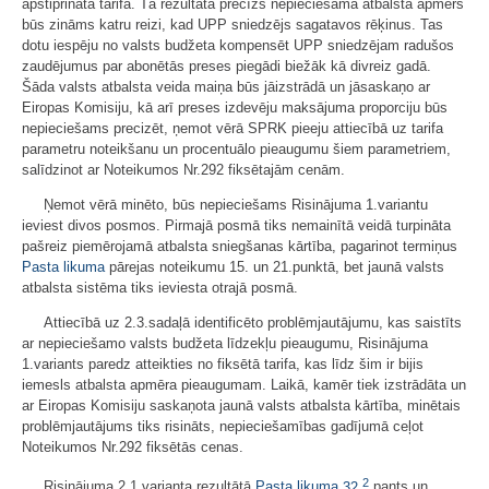
apstiprinātā tarifa. Tā rezultātā precīzs nepieciešamā atbalsta apmērs
būs zināms katru reizi, kad UPP sniedzējs sagatavos rēķinus. Tas
dotu iespēju no valsts budžeta kompensēt UPP sniedzējam radušos
zaudējumus par abonētās preses piegādi biežāk kā divreiz gadā.
Šāda valsts atbalsta veida maiņa būs jāizstrādā un jāsaskaņo ar
Eiropas Komisiju, kā arī preses izdevēju maksājuma proporciju būs
nepieciešams precizēt, ņemot vērā SPRK pieeju attiecībā uz tarifa
parametru noteikšanu un procentuālo pieaugumu šiem parametriem,
salīdzinot ar Noteikumos Nr.292 fiksētajām cenām.
Ņemot vērā minēto, būs nepieciešams Risinājuma 1.variantu
ieviest divos posmos. Pirmajā posmā tiks nemainītā veidā turpināta
pašreiz piemērojamā atbalsta sniegšanas kārtība, pagarinot termiņus
Pasta likuma
pārejas noteikumu 15. un 21.punktā, bet jaunā valsts
atbalsta sistēma tiks ieviesta otrajā posmā.
Attiecībā uz 2.3.sadaļā identificēto problēmjautājumu, kas saistīts
ar nepieciešamo valsts budžeta līdzekļu pieaugumu, Risinājuma
1.variants paredz atteikties no fiksētā tarifa, kas līdz šim ir bijis
iemesls atbalsta apmēra pieaugumam. Laikā, kamēr tiek izstrādāta un
ar Eiropas Komisiju saskaņota jaunā valsts atbalsta kārtība, minētais
problēmjautājums tiks risināts, nepieciešamības gadījumā ceļot
Noteikumos Nr.292 fiksētās cenas.
2
Risinājuma 2.1.varianta rezultātā
Pasta likuma
32.
pants un