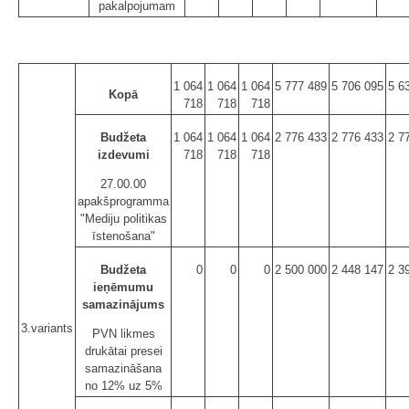
pakalpojumam
1 064
1 064
1 064
5 777 489
5 706 095
5 6
Kopā
718
718
718
Budžeta
1 064
1 064
1 064
2 776 433
2 776 433
2 7
izdevumi
718
718
718
27.00.00
apakšprogramma
"Mediju politikas
īstenošana"
Budžeta
0
0
0
2 500 000
2 448 147
2 3
ieņēmumu
samazinājums
3.variants
PVN likmes
drukātai presei
samazināšana
no 12% uz 5%