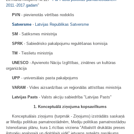
2011.-2017.gadam
"
PVN
- pievienotās vērtības nodoklis
Satversme
-
Latvijas Republikas Satversme
SM
- Satiksmes ministrija
SPRK
- Sabiedrisko pakalpojumu regulēšanas komisija
TM
- Tieslietu ministrija
UNESCO
- Apvienoto Nāciju Izglītības, zinātnes un kultūras
organizācija
UPP
- universālais pasta pakalpojums
VARAM
- Vides aizsardzības un reģionālās attīstības ministrija
Latvijas Pasts
- Valsts akciju sabiedrība "Latvijas Pasts"
1. Konceptuālā ziņojuma kopsavilkums
Konceptuālais ziņojums (turpmāk - Ziņojums) izstrādāts saskaņā
ar Mediju politikas pamatnostādnēm, Mediju politikas pamatnostādņu
īstenošanas plānu, kura 1.rīcības virziena "Atbalstīt drukātās preses
ilgtspēju analogajā un digitālajā vidē" ietvaros noteikts pasākums