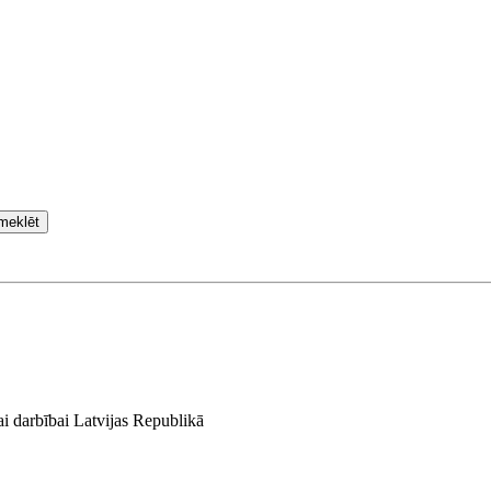
meklēt
jai darbībai Latvijas Republikā