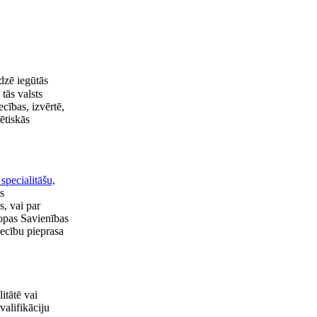
dzē iegūtās
tās valsts
ecības, izvērtē,
ētiskās
specialitāšu,
s
s, vai par
ropas Savienības
iecību pieprasa
itātē vai
valifikāciju