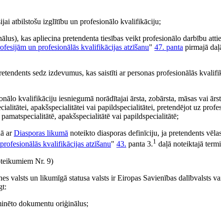
ai atbilstošu izglītību un profesionālo kvalifikāciju;
ālus), kas apliecina pretendenta tiesības veikt profesionālo darbību attie
fesijām un profesionālās kvalifikācijas atzīšanu
"
47. panta
pirmajā daļ
etendents sedz izdevumus, kas saistīti ar personas profesionālās kvalifik
onālo kvalifikāciju iesniegumā norādītajai ārsta, zobārsta, māsas vai ārs
cialitātei, apakšspecialitātei vai papildspecialitātei, pretendējot uz profe
 pamatspecialitātē, apakšspecialitātē vai papildspecialitātē;
ņā ar
Diasporas likumā
noteikto diasporas definīciju, ja pretendents vēlas
1
rofesionālās kvalifikācijas atzīšanu
"
43.
panta 3.
daļā noteiktajā term
teikumiem Nr. 9)
 valsts un likumīgā statusa valsts ir Eiropas Savienības dalībvalsts va
gt:
 minēto dokumentu oriģinālus;