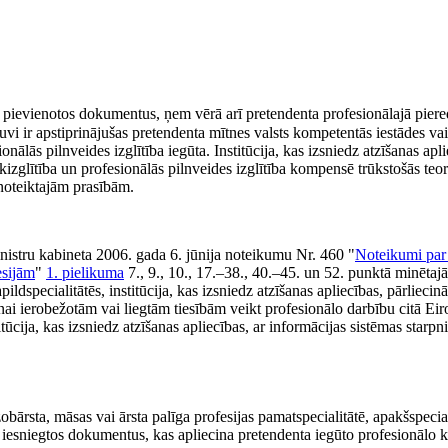
m pievienotos dokumentus, ņem vērā arī pretendenta profesionālajā piere
guvi ir apstiprinājušas pretendenta mītnes valsts kompetentās iestādes vai 
nālās pilnveides izglītība iegūta. Institūcija, kas izsniedz atzīšanas apli
kizglītība un profesionālās pilnveides izglītība kompensē trūkstošās teor
 noteiktajām prasībām.
inistru kabineta 2006. gada 6. jūnija noteikumu Nr. 460 "
Noteikumi par 
esijām
"
1. pielikuma
7., 9., 10., 17.–38., 40.–45. un 52. punktā minētajā
ildspecialitātēs, institūcija, kas izsniedz atzīšanas apliecības, pārliecinā
onai ierobežotām vai liegtām tiesībām veikt profesionālo darbību citā Ei
tūcija, kas izsniedz atzīšanas apliecības, ar informācijas sistēmas starpn
bārsta, māsas vai ārsta palīga profesijas pamatspecialitātē, apakšspecial
ta iesniegtos dokumentus, kas apliecina pretendenta iegūto profesionālo k