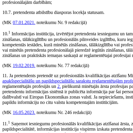
profesionālajām darbībām;
10.7. pretendenta atbilstību diasporas locekļa statusam.
(MK
07.01.2021.
noteikumu Nr. 9 redakcijā)
1
10.
Informācijas institūcija, izvērtējot pretendenta iesniegumu un ta
zināšanas, tālākizglītību un profesionālās pilnveides izglītību, kuru ie
kompetentās iestādes, kurā minētās zināšanas, tālākizglītība vai profesio
vai minētās pretendenta profesionālajā pieredzē iegūtās zināšanas, tālā
zināšanas un praktiskās iemaņas saskaņā ar reglamentētajai profesijai
(MK
19.02.2019.
noteikumu Nr. 77 redakcijā)
11. Ja pretendents pretendē uz profesionālās kvalifikācijas atzīšanu M
apakšspecialitāšu un papildspecialitāšu sarakstu reglamentētajām prof
reglamentētajās profesijās un
2.
pielikumā minētajās ārsta profesijas pap
pretendentu informācijas sistēmā ir publicēta informācija par šai pers
dalībvalstī vai Eiropas Ekonomikas zonas valstī. Ja nepieciešams, insti
papildu informāciju no citu valstu kompetentajām institūcijām.
(MK
16.05.2023.
noteikumu Nr. 246 redakcijā)
1
11.
Saņemot iesniegumu profesionālās kvalifikācijas atzīšanai ārsta, zo
papildspecialitātē, informācijas institūcija vispirms izskata pretenden