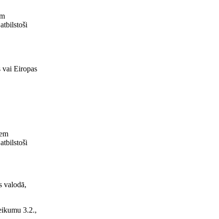
em
tbilstoši
 vai Eiropas
iem
tbilstoši
s valodā,
teikumu 3.2.,