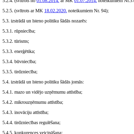
5.2.4.
(svītrots no
01.08.2014.
ar MK
01.07.2014.
noteikumiem Nr.3
5.2.5.
(svītrots ar MK
18.02.2020.
noteikumiem Nr. 94);
5.3. izstrādā un īsteno politiku šādās nozarēs:
5.3.1. rūpniecība;
5.3.2. tūrisms;
5.3.3. enerģētika;
5.3.4. būvniecība;
5.3.5. tirdzniecība;
5.4. izstrādā un īsteno politiku šādās jomās:
5.4.1. mazo un vidējo uzņēmumu attīstība;
5.4.2. mikrouzņēmumu attīstība;
5.4.3. inovāciju attīstība;
5.4.4. tirdzniecības regulēšana;
5.4.5. konkurences veicināšana;