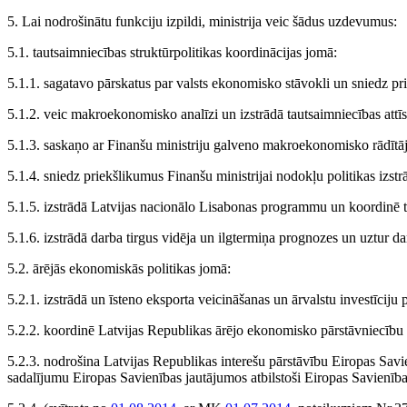
5. Lai nodrošinātu funkciju izpildi, ministrija veic šādus uzdevumus:
5.1. tautsaimniecības struktūrpolitikas koordinācijas jomā:
5.1.1. sagatavo pārskatus par valsts ekonomisko stāvokli un sniedz p
5.1.2. veic makroekonomisko analīzi un izstrādā tautsaimniecības attīs
5.1.3. saskaņo ar Finanšu ministriju galveno makroekonomisko rādītāju
5.1.4. sniedz priekšlikumus Finanšu ministrijai nodokļu politikas izstr
5.1.5. izstrādā Latvijas nacionālo Lisabonas programmu un koordinē tā
5.1.6. izstrādā darba tirgus vidēja un ilgtermiņa prognozes un uztur d
5.2. ārējās ekonomiskās politikas jomā:
5.2.1. izstrādā un īsteno eksporta veicināšanas un ārvalstu investīciju p
5.2.2. koordinē Latvijas Republikas ārējo ekonomisko pārstāvniecību t
5.2.3. nodrošina Latvijas Republikas interešu pārstāvību Eiropas Savie
sadalījumu Eiropas Savienības jautājumos atbilstoši Eiropas Savienības