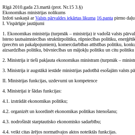
Rīgā 2010.gada 23.martā (prot. Nr.15 3.§)
Ekonomikas ministrijas nolikums
Izdoti saskaņā ar
Valsts pārvaldes iekārtas likuma
16.panta
pirmo daļu
I. Vispārīgie jautājumi
1. Ekonomikas ministrija (turpmāk – ministrija) ir vadošā valsts pārva
īsteno tautsaimniecības struktūrpolitiku, rūpniecības politiku, enerģēti
(precēm un pakalpojumiem), komercdarbības attīstības politiku, konkurēt
aizsardzības politiku, būvniecības un mājokļu politiku un citu politiku
2. Ministrija ir tieši pakļauta ekonomikas ministram (turpmāk – ministr
3. Ministrija ir augstākā iestāde ministrijas padotībā esošajām valsts p
II. Ministrijas funkcijas, uzdevumi un kompetence
4. Ministrijai ir šādas funkcijas:
4.1. izstrādāt ekonomikas politiku;
4.2. organizēt un koordinēt ekonomikas politikas īstenošanu;
4.3. nodrošināt starptautisko ekonomisko sadarbību;
4.4. veikt citas ārējos normatīvajos aktos noteiktās funkcijas.