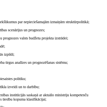
riekšlikumus par nepieciešamajām izmaiņām struktūrpolitikā;
tības scenārijus un prognozes;
 prognozes valsts budžeta projekta izstrādei;
ādē;
s izpildi;
arba tirgus analīzes un prognozēšanas sistēmu;
iesaistes politiku;
īkla izveidi un to darbību;
nības institūcijās saskaņā ar aktuālo ministriju kompetenču
 tiesību kopuma klasifikācijai;