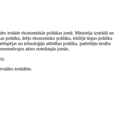
ldes iestāde ekonomiskās politikas jomā. Ministrija izstrādā un
kas politiku, ārējo ekonomisko politiku, iekšējā tirgus politiku
spējas un tehnoloģiju attīstības politiku, patērētāju tiesību
 normatīvajos aktos noteiktajās jomās.
s).
ārvaldes iestādēm.