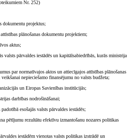
teikumiem Nr. 252)
nas dokumentu projektus;
un attīstības plānošanas dokumentu projektiem;
īvos aktus;
s valsts pārvaldes iestādēs un kapitālsabiedrībās, kurās ministrija
kumus par normatīvajos aktos un attiecīgajos attīstības plānošanas
veikšanai nepieciešamo finansējumu no valsts budžeta;
anizācijās un Eiropas Savienības institūcijās;
strijas darbības nodrošināšanai;
s padotībā esošajās valsts pārvaldes iestādēs;
cina pētījumu rezultātu efektīvu izmantošanu nozares politikas
ārvaldes iestādēm vienotas valsts politikas izstrādē un