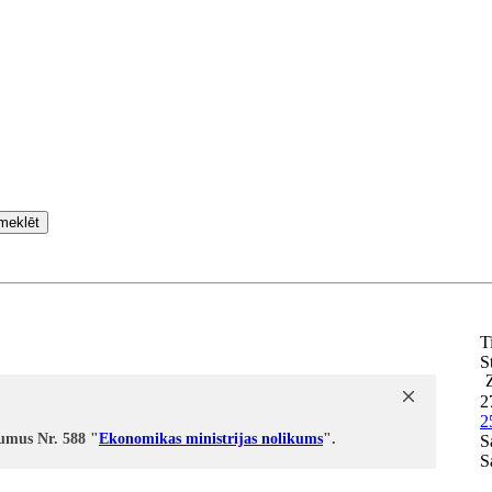
meklēt
T
S
2
2
kumus Nr. 588 "
Ekonomikas ministrijas nolikums
".
S
S