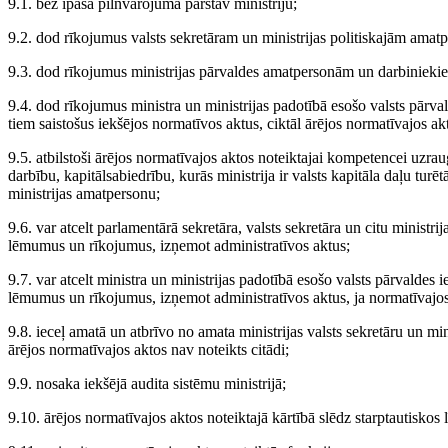
9.1. bez īpaša pilnvarojuma pārstāv ministriju;
9.2. dod rīkojumus valsts sekretāram un ministrijas politiskajām amat
9.3. dod rīkojumus ministrijas pārvaldes amatpersonām un darbinieki
9.4. dod rīkojumus ministra un ministrijas padotībā esošo valsts pār
tiem saistošus iekšējos normatīvos aktus, ciktāl ārējos normatīvajos akt
9.5. atbilstoši ārējos normatīvajos aktos noteiktajai kompetencei uzrau
darbību, kapitālsabiedrību, kurās ministrija ir valsts kapitāla daļu turē
ministrijas amatpersonu;
9.6. var atcelt parlamentārā sekretāra, valsts sekretāra un citu minist
lēmumus un rīkojumus, izņemot administratīvos aktus;
9.7. var atcelt ministra un ministrijas padotībā esošo valsts pārvaldes
lēmumus un rīkojumus, izņemot administratīvos aktus, ja normatīvajos 
9.8. ieceļ amatā un atbrīvo no amata ministrijas valsts sekretāru un min
ārējos normatīvajos aktos nav noteikts citādi;
9.9. nosaka iekšējā audita sistēmu ministrijā;
9.10. ārējos normatīvajos aktos noteiktajā kārtībā slēdz starptautiskos