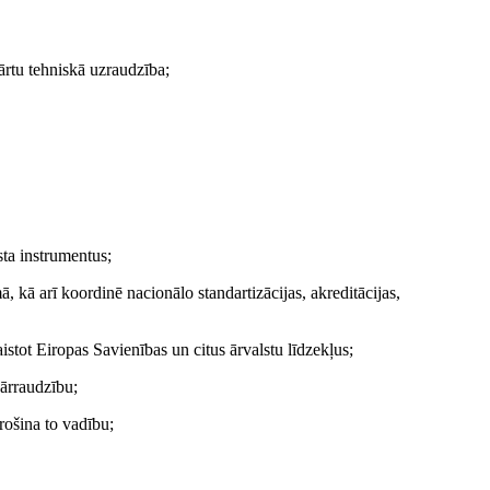
kārtu tehniskā uzraudzība;
ta instrumentus;
mā, kā arī koordinē nacionālo standartizācijas, akreditācijas,
istot Eiropas Savienības un citus ārvalstu līdzekļus;
pārraudzību;
rošina to vadību;