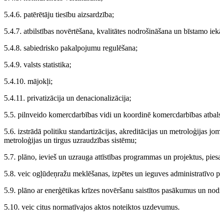
5.4.6. patērētāju tiesību aizsardzība;
5.4.7. atbilstības novērtēšana, kvalitātes nodrošināšana un bīstamo ie
5.4.8. sabiedrisko pakalpojumu regulēšana;
5.4.9. valsts statistika;
5.4.10. mājokļi;
5.4.11. privatizācija un denacionalizācija;
5.5. pilnveido komercdarbības vidi un koordinē komercdarbības atbals
5.6. izstrādā politiku standartizācijas, akreditācijas un metroloģijas jo
metroloģijas un tirgus uzraudzības sistēmu;
5.7. plāno, ievieš un uzrauga attīstības programmas un projektus, piesa
5.8. veic ogļūdeņražu meklēšanas, izpētes un ieguves administratīvo 
5.9. plāno ar enerģētikas krīzes novēršanu saistītos pasākumus un nod
5.10. veic citus normatīvajos aktos noteiktos uzdevumus.