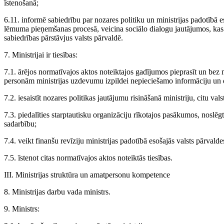
īstenošanā;
6.11. informē sabiedrību par nozares politiku un ministrijas padotībā 
lēmuma pieņemšanas procesā, veicina sociālo dialogu jautājumos, kas sais
sabiedrības pārstāvjus valsts pārvaldē.
7. Ministrijai ir tiesības:
7.1. ārējos normatīvajos aktos noteiktajos gadījumos pieprasīt un bez
personām ministrijas uzdevumu izpildei nepieciešamo informāciju un
7.2. iesaistīt nozares politikas jautājumu risināšanā ministriju, citu val
7.3. piedalīties starptautisku organizāciju rīkotajos pasākumos, noslēg
sadarbību;
7.4. veikt finanšu revīziju ministrijas padotībā esošajās valsts pārvalde
7.5. īstenot citas normatīvajos aktos noteiktās tiesības.
III. Ministrijas struktūra un amatpersonu kompetence
8. Ministrijas darbu vada ministrs.
9. Ministrs: