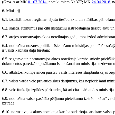
(Grozīts ar MK
01.07.2014.
noteikumiem Nr.377; MK
24.04.2018.
no
6. Ministrija:
6.1. izstrādā nozari reglamentējošo tiesību aktu un attīstības plānoša
6.2. sniedz atzinumus par citu institūciju izstrādātajiem tiesību aktu 
6.3. ārējos normatīvajos aktos noteiktajos gadījumos izdod administrat
6.4. nodrošina nozares politikas īstenošanu ministrijas padotībā esošajā
ir valsts kapitāla daļu turētāja;
6.5. sagatavo un normatīvajos aktos noteiktajā kārtībā sniedz priekšli
dokumentos paredzēto pasākumu īstenošanai un ministrijas uzdevumu 
6.6. atbilstoši kompetencei pārstāv valsts intereses starptautiskajās org
6.7. valsts vārdā veic privāttiesiskus darījumus, kas nepieciešami mini
6.8. veic funkciju izpildes pārbaudes, kā arī citas pārbaudes ministrija
6.9. nodrošina valsts pasūtīto pētījumu pieteikumu izstrādi, kā arī vei
izstrādē;
6.10. normatīvajos aktos noteiktajā kārtībā sadarbojas ar citām valsts p