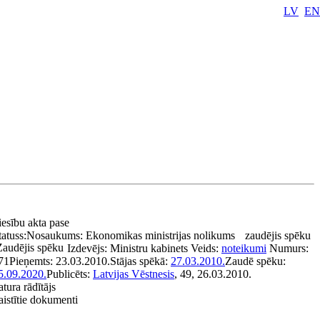
LV
EN
iesību akta pase
tatuss:
Nosaukums:
Ekonomikas ministrijas nolikums
zaudējis spēku
Zaudējis spēku
Izdevējs:
Ministru kabinets
Veids:
noteikumi
Numurs:
71
Pieņemts:
23.03.2010.
Stājas spēkā:
27.03.2010.
Zaudē spēku:
5.09.2020.
Publicēts:
Latvijas Vēstnesis
, 49, 26.03.2010.
atura rādītājs
aistītie dokumenti