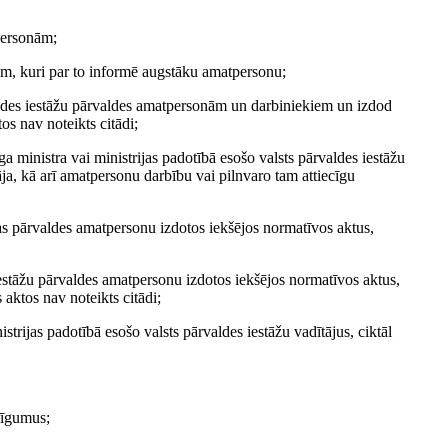
personām;
em, kuri par to informē augstāku amatpersonu;
valdes iestāžu pārvaldes amatpersonām un darbiniekiem un izdod
os nav noteikts citādi;
ga ministra vai ministrijas padotībā esošo valsts pārvaldes iestāžu
tāja, kā arī amatpersonu darbību vai pilnvaro tam attiecīgu
rijas pārvaldes amatpersonu izdotos iekšējos normatīvos aktus,
 iestāžu pārvaldes amatpersonu izdotos iekšējos normatīvos aktus,
aktos nav noteikts citādi;
istrijas padotībā esošo valsts pārvaldes iestāžu vadītājus, ciktāl
 līgumus;