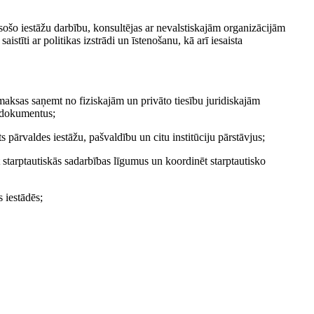
esošo iestāžu darbību, konsultējas ar nevalstiskajām organizācijām
tīti ar politikas izstrādi un īstenošanu, kā arī iesaista
 maksas saņemt no fiziskajām un privāto tiesību juridiskajām
 dokumentus;
sts pārvaldes iestāžu, pašvaldību un citu institūciju pārstāvjus;
t starptautiskās sadarbības līgumus un koordinēt starptautisko
s iestādēs;