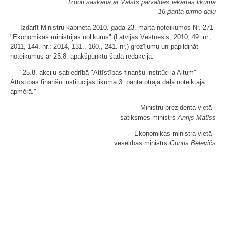
Izdoti saskaņā ar Valsts pārvaldes iekārtas likuma
16.panta pirmo daļu
Izdarīt Ministru kabineta 2010. gada 23. marta noteikumos Nr. 271
"Ekonomikas ministrijas nolikums" (Latvijas Vēstnesis, 2010, 49. nr.;
2011, 144. nr.; 2014, 131., 160., 241. nr.) grozījumu un papildināt
noteikumus ar 25.8. apakšpunktu šādā redakcijā:
"25.8. akciju sabiedrībā "Attīstības finanšu institūcija Altum"
Attīstības finanšu institūcijas likuma 3. panta otrajā daļā noteiktajā
apmērā."
Ministru prezidenta vietā -
satiksmes ministrs
Anrijs Matīss
Ekonomikas ministra vietā -
veselības ministrs
Guntis Belēvičs