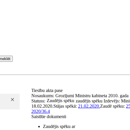
meklēt
Tiesību akta pase
Nosaukums:
Grozījumi Ministru kabineta 2010. gada
Zaudējis spēku
Statuss:
zaudējis spēku
Izdevējs:
Mini
18.02.2020.
Stājas spēkā:
21.02.2020.
Zaudē spēku:
25
2020/36.4
Saistītie dokumenti
Zaudējis spēku ar