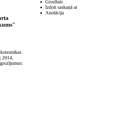
Grozītais
Izdoti saskaņā ar
Anotācija
arta
ikums"
"Ekonomikas
.; 2014,
s grozījumus: