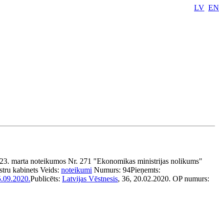
LV
EN
 23. marta noteikumos Nr. 271 "Ekonomikas ministrijas nolikums"
stru kabinets
Veids:
noteikumi
Numurs:
94
Pieņemts:
.09.2020.
Publicēts:
Latvijas Vēstnesis
, 36, 20.02.2020.
OP numurs: