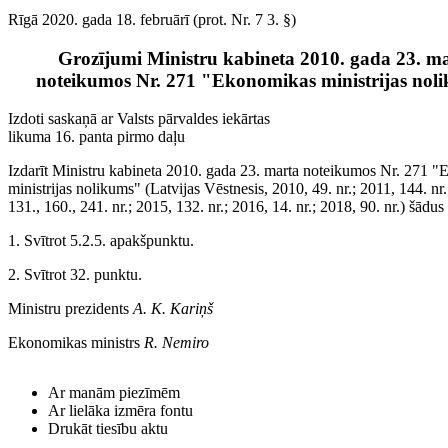
Rīgā 2020. gada 18. februārī (prot. Nr. 7 3. §)
Grozījumi Ministru kabineta 2010. gada 23. m
noteikumos Nr. 271 "Ekonomikas ministrijas nol
Izdoti saskaņā ar Valsts pārvaldes iekārtas
likuma 16. panta pirmo daļu
Izdarīt Ministru kabineta 2010. gada 23. marta noteikumos Nr. 271 
ministrijas nolikums" (Latvijas Vēstnesis, 2010, 49. nr.; 2011, 144. nr
131., 160., 241. nr.; 2015, 132. nr.; 2016, 14. nr.; 2018, 90. nr.) šādu
1. Svītrot 5.2.5. apakšpunktu.
2. Svītrot 32. punktu.
Ministru prezidents
A. K. Kariņš
Ekonomikas ministrs
R. Nemiro
Ar manām piezīmēm
Ar lielāka izmēra fontu
Drukāt tiesību aktu