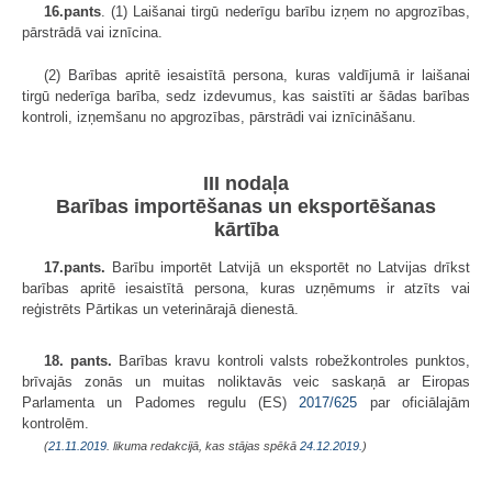
16.pants
. (1) Laišanai tirgū nederīgu barību izņem no apgrozības,
pārstrādā vai iznīcina.
(2) Barības apritē iesaistītā persona, kuras valdījumā ir laišanai
tirgū nederīga barība, sedz izdevumus, kas saistīti ar šādas barības
kontroli, izņemšanu no apgrozības, pārstrādi vai iznīcināšanu.
III nodaļa
Barības importēšanas un eksportēšanas
kārtība
17.pants.
Barību importēt Latvijā un eksportēt no Latvijas drīkst
barības apritē iesaistītā persona, kuras uzņēmums ir atzīts vai
reģistrēts Pārtikas un veterinārajā dienestā.
18. pants.
Barības kravu kontroli valsts robežkontroles punktos,
brīvajās zonās un muitas noliktavās veic saskaņā ar Eiropas
Parlamenta un Padomes regulu (ES)
2017/625
par oficiālajām
kontrolēm.
(
21.11.2019
. likuma redakcijā, kas stājas spēkā
24.12.2019.
)