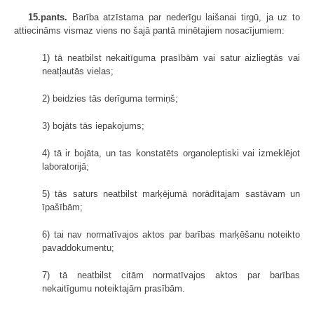
15.pants.
Barība atzīstama par nederīgu laišanai tirgū, ja uz to
attiecināms vismaz viens no šajā pantā minētajiem nosacījumiem:
1) tā neatbilst nekaitīguma prasībām vai satur aizliegtās vai
neatļautās vielas;
2) beidzies tās derīguma termiņš;
3) bojāts tās iepakojums;
4) tā ir bojāta, un tas konstatēts organoleptiski vai izmeklējot
laboratorijā;
5) tās saturs neatbilst marķējumā norādītajam sastāvam un
īpašībām;
6) tai nav normatīvajos aktos par barības marķēšanu noteikto
pavaddokumentu;
7) tā neatbilst citām normatīvajos aktos par barības
nekaitīgumu noteiktajām prasībām.