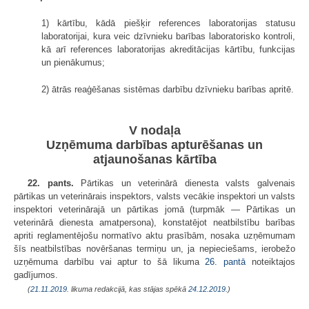
1) kārtību, kādā piešķir references laboratorijas statusu
laboratorijai, kura veic dzīvnieku barības laboratorisko kontroli,
kā arī references laboratorijas akreditācijas kārtību, funkcijas
un pienākumus;
2) ātrās reaģēšanas sistēmas darbību dzīvnieku barības apritē.
V nodaļa
Uzņēmuma darbības apturēšanas un
atjaunošanas kārtība
22. pants.
Pārtikas un veterinārā dienesta valsts galvenais
pārtikas un veterinārais inspektors, valsts vecākie inspektori un valsts
inspektori veterinārajā un pārtikas jomā (turpmāk — Pārtikas un
veterinārā dienesta amatpersona), konstatējot neatbilstību barības
apriti reglamentējošu normatīvo aktu prasībām, nosaka uzņēmumam
šīs neatbilstības novēršanas termiņu un, ja nepieciešams, ierobežo
uzņēmuma darbību vai aptur to šā likuma
26. pantā
noteiktajos
gadījumos.
(
21.11.2019
. likuma redakcijā, kas stājas spēkā
24.12.2019.
)