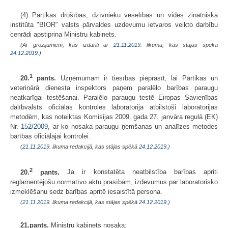
(4) Pārtikas drošības, dzīvnieku veselības un vides zinātniskā
institūta "BIOR" valsts pārvaldes uzdevumu ietvaros veikto darbību
cenrādi apstiprina Ministru kabinets.
(Ar grozījumiem, kas izdarīti ar
21.11.2019
. likumu, kas stājas spēkā
24.12.2019.
)
1
20.
pants.
Uzņēmumam ir tiesības pieprasīt, lai Pārtikas un
veterinārā dienesta inspektors paņem paralēlo barības paraugu
neatkarīgai testēšanai. Paralēlo paraugu testē Eiropas Savienības
dalībvalsts oficiālās kontroles laboratorija atbilstoši laboratorijas
metodēm, kas noteiktas Komisijas 2009. gada 27. janvāra regulā (EK)
Nr.
152/2009
, ar ko nosaka paraugu ņemšanas un analīzes metodes
barības oficiālajai kontrolei.
(
21.11.2019
. likuma redakcijā, kas stājas spēkā
24.12.2019.
)
2
20.
pants.
Ja ir konstatēta neatbilstība barības apriti
reglamentējošu normatīvo aktu prasībām, izdevumus par laboratorisko
izmeklēšanu sedz barības apritē iesaistītā persona.
(
21.11.2019
. likuma redakcijā, kas stājas spēkā
24.12.2019.
)
21.pants.
Ministru kabinets nosaka: