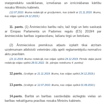
starpproduktu savākšanas, izmešanas un iznīcināšanas kārtību
nosaka Ministru kabinets.
(
12.07.2010
. likuma redakcijā ar grozījumiem, kas izdarīti ar
21.11.2019
. likumu,
kas stājas spēkā
24.12.2019.
)
11. pants.
(1) Ārstniecisko barību ražo, laiž tirgū un lieto saskaņā
ar Eiropas Parlamenta un Padomes regulu (ES) 2019/4 par
ārstnieciskās barības izgatavošanu, laišanu tirgū un lietošanu.
(2) Ārstnieciskos premiksus atļauts izplatīt tikai atzītam
uzņēmumam atbilstoši veterināro zāļu apriti reglamentējošu normatīvo
aktu prasībām.
(
21.11.2019
. likuma redakcijā, kas stājas spēkā
24.12.2019.
Pirmās daļas jaunā
redakcija stājas spēkā
28.01.2022.
Sk. pārejas noteikumu 4. punktu)
12.pants.
(Izslēgts ar
21.11.2019
. likumu, kas stājas spēkā
24.12.2019.
)
13.pants.
(Izslēgts ar
12.07.2010
. likumu, kas stājas spēkā
01.09.2010.
)
14.pants.
Barībā un barības sastāvdaļās aizliegtās vielas un
barības nekaitīguma prasības nosaka Ministru kabinets.