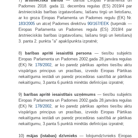
7)
ārstnieciskā barība
— barība Eiropas Parlamenta un
Padomes 2018. gada 11. decembra regulas (ES) 2019/4 par
ārstnieciskās barības izgatavošanu, laišanu tirgū un lietošanu,
ar ko groza Eiropas Parlamenta un Padomes regulu (EK) Nr.
183/2005
un atceļ Padomes direktīvu
90/167/EEK
(turpmāk —
Eiropas Parlamenta un Padomes regula (ES) 2019/4 par
ārstnieciskās barības izgatavošanu, laišanu tirgū un lietošanu)
3. panta 2. punkta "a" apakšpunkta izpratnē;
8)
barības apritē iesaistītā persona
— tiesību subjekts
Eiropas Parlamenta un Padomes 2002.gada 28.janvāra regulas
(EK) Nr.
178/2002
, ar ko paredz pārtikas aprites tiesību aktu
vispārīgus principus un prasības, izveido Eiropas Pārtikas
nekaitīguma iestādi un paredz procedūras saistībā ar pārtikas
nekaitīgumu, 3.panta 6.punktā minētās definīcijas izpratnē;
9)
barības apritē iesaistītais uzņēmums
— tiesību subjekts
Eiropas Parlamenta un Padomes 2002.gada 28.janvāra regulas
(EK) Nr.
178/2002
, ar ko paredz pārtikas aprites tiesību aktu
vispārīgus principus un prasības, izveido Eiropas Pārtikas
nekaitīguma iestādi un paredz procedūras saistībā ar pārtikas
nekaitīgumu, 3.panta 5.punktā minētās definīcijas izpratnē;
10)
mājas (istabas) dzīvnieks
— lolojumdzīvnieks Eiropas