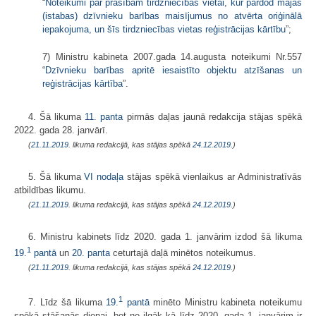
“
Noteikumi par prasībām tirdzniecības vietai, kur pārdod mājas
(istabas) dzīvnieku barības maisījumus no atvērta oriģinālā
iepakojuma, un šīs tirdzniecības vietas reģistrācijas kārtību
”;
7) Ministru kabineta 2007.gada 14.augusta noteikumi Nr.557
“
Dzīvnieku barības apritē iesaistīto objektu atzīšanas un
reģistrācijas kārtība
”.
4. Šā likuma
11. panta
pirmās daļas jaunā redakcija stājas spēkā
2022. gada 28. janvārī.
(
21.11.2019
. likuma redakcijā, kas stājas spēkā
24.12.2019.
)
5. Šā likuma
VI nodaļa
stājas spēkā vienlaikus ar Administratīvās
atbildības likumu.
(
21.11.2019
. likuma redakcijā, kas stājas spēkā
24.12.2019.
)
6. Ministru kabinets līdz 2020. gada 1. janvārim izdod šā likuma
1
19.
pantā
un
20. panta
ceturtajā daļā minētos noteikumus.
(
21.11.2019
. likuma redakcijā, kas stājas spēkā
24.12.2019.
)
1
7. Līdz šā likuma
19.
pantā
minēto Ministru kabineta noteikumu
spēkā stāšanās dienai, bet ne ilgāk kā līdz 2020. gada 1. janvārim ir