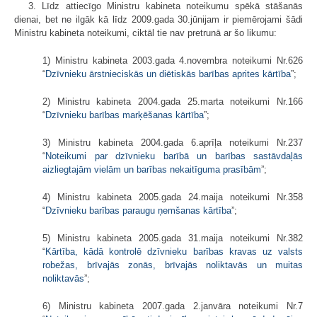
3. Līdz attiecīgo Ministru kabineta noteikumu spēkā stāšanās
dienai, bet ne ilgāk kā līdz 2009.gada 30.jūnijam ir piemērojami šādi
Ministru kabineta noteikumi, ciktāl tie nav pretrunā ar šo likumu:
1) Ministru kabineta 2003.gada 4.novembra noteikumi Nr.626
“
Dzīvnieku ārstnieciskās un diētiskās barības aprites kārtība
”;
2) Ministru kabineta 2004.gada 25.marta noteikumi Nr.166
“
Dzīvnieku barības marķēšanas kārtība
”;
3) Ministru kabineta 2004.gada 6.aprīļa noteikumi Nr.237
“
Noteikumi par dzīvnieku barībā un barības sastāvdaļās
aizliegtajām vielām un barības nekaitīguma prasībām
”;
4) Ministru kabineta 2005.gada 24.maija noteikumi Nr.358
“
Dzīvnieku barības paraugu ņemšanas kārtība
”;
5) Ministru kabineta 2005.gada 31.maija noteikumi Nr.382
“
Kārtība, kādā kontrolē dzīvnieku barības kravas uz valsts
robežas, brīvajās zonās, brīvajās noliktavās un muitas
noliktavās
”;
6) Ministru kabineta 2007.gada 2.janvāra noteikumi Nr.7