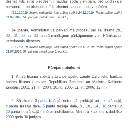
desmit līdz simt piecdesmit naudas soda vienībām, bet juridiskajai
personai — no trīsdesmit līdz trīssimt naudas soda vienībām.
(
21.11.2019
. likuma redakcijā, kas stājas spēkā
24.12.2019.
Pants stājas spēkā
01.07.2020.
Sk. pārejas noteikumu 5. punktu)
34. pants.
Administratīvā pārkāpuma procesu par šā likuma
29.
,
30.
,
31.
,
32.
un
33. pantā
minētajiem pārkāpumiem veic Pārtikas un
veterinārais dienests.
(
21.11.2019
. likuma redakcijā, kas stājas spēkā
24.12.2019.
Pants stājas spēkā
01.07.2020.
Sk. pārejas noteikumu 5. punktu)
Pārejas noteikumi
1. Ar šā likuma spēkā stāšanos spēku zaudē Dzīvnieku barības
aprites likums (Latvijas Republikas Saeimas un Ministru Kabineta
Ziņotājs, 2002, 21.nr.; 2004, 10.nr.; 2005, 11.nr.; 2006, 12.nr.).
2. Šā likuma
3.panta
trešajā, ceturtajā, piektajā un sestajā daļā,
4.panta
trešajā daļā,
5.panta
trešajā daļā,
8.
,
10.
,
14.
,
18.pantā
un
20.panta
otrajā daļā minētos noteikumus Ministru kabinets izdod līdz
2009.gada 30.jūnijam.