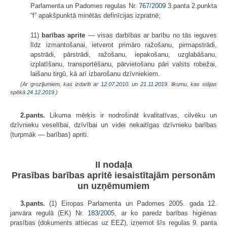
Parlamenta un Padomes regulas Nr.
767/2009
3.panta 2.punkta
“f” apakšpunktā minētās definīcijas izpratnē;
11)
barības aprite
— visas darbības ar barību no tās ieguves
līdz izmantošanai, ietverot primāro ražošanu, pirmapstrādi,
apstrādi, pārstrādi, ražošanu, iepakošanu, uzglabāšanu,
izplatīšanu, transportēšanu, pārvietošanu pāri valsts robežai,
laišanu tirgū, kā arī izbarošanu dzīvniekiem.
(Ar grozījumiem, kas izdarīti ar
12.07.2010.
un
21.11.2019
. likumu, kas stājas
spēkā
24.12.2019.
)
2.pants.
Likuma mērķis ir nodrošināt kvalitatīvas, cilvēku un
dzīvnieku veselībai, dzīvībai un videi nekaitīgas dzīvnieku barības
(turpmāk — barības) apriti.
II nodaļa
Prasības barības apritē iesaistītajām personām
un uzņēmumiem
3.pants.
(1) Eiropas Parlamenta un Padomes 2005. gada 12.
janvāra regulā (EK) Nr.
183/2005
, ar ko paredz barības higiēnas
prasības (dokuments attiecas uz EEZ), izņemot šīs regulas 9. panta