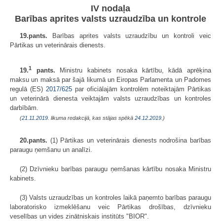
IV nodaļa
Barības aprites valsts uzraudzība un kontrole
19.pants.
Barības aprites valsts uzraudzību un kontroli veic
Pārtikas un veterinārais dienests.
1
19.
pants.
Ministru kabinets nosaka kārtību, kādā aprēķina
maksu un maksā par šajā likumā un Eiropas Parlamenta un Padomes
regulā (ES)
2017/625
par oficiālajām kontrolēm noteiktajām Pārtikas
un veterinārā dienesta veiktajām valsts uzraudzības un kontroles
darbībām.
(
21.11.2019
. likuma redakcijā, kas stājas spēkā
24.12.2019.
)
20.pants.
(1) Pārtikas un veterinārais dienests nodrošina barības
paraugu ņemšanu un analīzi.
(2) Dzīvnieku barības paraugu ņemšanas kārtību nosaka Ministru
kabinets.
(3) Valsts uzraudzības un kontroles laikā paņemto barības paraugu
laboratorisko izmeklēšanu veic Pārtikas drošības, dzīvnieku
veselības un vides zinātniskais institūts "BIOR".