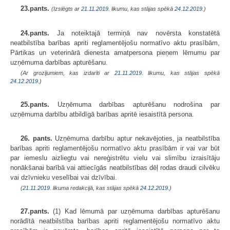
23.pants.
(Izslēgts ar
21.11.2019
. likumu, kas stājas spēkā
24.12.2019.
)
24.pants.
Ja noteiktajā termiņā nav novērsta konstatētā
neatbilstība barības apriti reglamentējošu normatīvo aktu prasībām,
Pārtikas un veterinārā dienesta amatpersona pieņem lēmumu par
uzņēmuma darbības apturēšanu.
(Ar grozījumiem, kas izdarīti ar
21.11.2019
. likumu, kas stājas spēkā
24.12.2019.
)
25.pants.
Uzņēmuma darbības apturēšanu nodrošina par
uzņēmuma darbību atbildīgā barības apritē iesaistītā persona.
26. pants.
Uzņēmuma darbību aptur nekavējoties, ja neatbilstība
barības apriti reglamentējošu normatīvo aktu prasībām ir vai var būt
par iemeslu aizliegtu vai nereģistrētu vielu vai slimību izraisītāju
nonākšanai barībā vai attiecīgās neatbilstības dēļ rodas draudi cilvēku
vai dzīvnieku veselībai vai dzīvībai.
(
21.11.2019
. likuma redakcijā, kas stājas spēkā
24.12.2019.
)
27.pants.
(1) Kad lēmumā par uzņēmuma darbības apturēšanu
norādītā neatbilstība barības apriti reglamentējošu normatīvo aktu