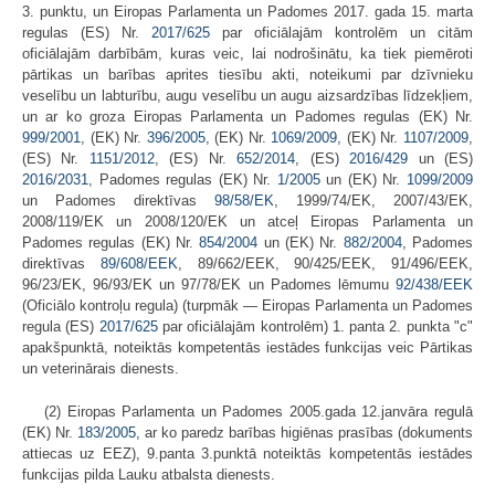
3. punktu, un Eiropas Parlamenta un Padomes 2017. gada 15. marta
regulas (ES) Nr.
2017/625
par oficiālajām kontrolēm un citām
oficiālajām darbībām, kuras veic, lai nodrošinātu, ka tiek piemēroti
pārtikas un barības aprites tiesību akti, noteikumi par dzīvnieku
veselību un labturību, augu veselību un augu aizsardzības līdzekļiem,
un ar ko groza Eiropas Parlamenta un Padomes regulas (EK) Nr.
999/2001
, (EK) Nr.
396/2005
, (EK) Nr.
1069/2009
, (EK) Nr.
1107/2009
,
(ES) Nr.
1151/2012
, (ES) Nr.
652/2014
, (ES)
2016/429
un (ES)
2016/2031
, Padomes regulas (EK) Nr.
1/2005
un (EK) Nr.
1099/2009
un Padomes direktīvas
98/58/EK
, 1999/74/EK, 2007/43/EK,
2008/119/EK un 2008/120/EK un atceļ Eiropas Parlamenta un
Padomes regulas (EK) Nr.
854/2004
un (EK) Nr.
882/2004
, Padomes
direktīvas
89/608/EEK
, 89/662/EEK, 90/425/EEK, 91/496/EEK,
96/23/EK, 96/93/EK un 97/78/EK un Padomes lēmumu
92/438/EEK
(Oficiālo kontroļu regula) (turpmāk — Eiropas Parlamenta un Padomes
regula (ES)
2017/625
par oficiālajām kontrolēm) 1. panta 2. punkta "c"
apakšpunktā, noteiktās kompetentās iestādes funkcijas veic Pārtikas
un veterinārais dienests.
(2) Eiropas Parlamenta un Padomes 2005.gada 12.janvāra regulā
(EK) Nr.
183/2005
, ar ko paredz barības higiēnas prasības (dokuments
attiecas uz EEZ), 9.panta 3.punktā noteiktās kompetentās iestādes
funkcijas pilda Lauku atbalsta dienests.