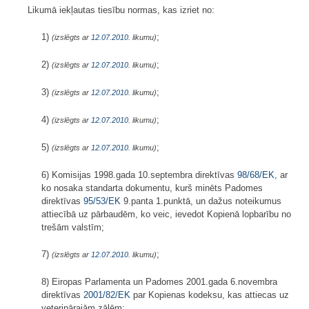
Likumā iekļautas tiesību normas, kas izriet no:
1)
;
(izslēgts ar
12.07.2010
. likumu)
2)
;
(izslēgts ar
12.07.2010
. likumu)
3)
;
(izslēgts ar
12.07.2010
. likumu)
4)
;
(izslēgts ar
12.07.2010
. likumu)
5)
;
(izslēgts ar
12.07.2010
. likumu)
6) Komisijas 1998.gada 10.septembra direktīvas
98/68/EK
, ar
ko nosaka standarta dokumentu, kurš minēts Padomes
direktīvas
95/53/EK
9.panta 1.punktā, un dažus noteikumus
attiecībā uz pārbaudēm, ko veic, ievedot Kopienā lopbarību no
trešām valstīm;
7)
;
(izslēgts ar
12.07.2010
. likumu)
8) Eiropas Parlamenta un Padomes 2001.gada 6.novembra
direktīvas
2001/82/EK
par Kopienas kodeksu, kas attiecas uz
veterinārajām zālēm;