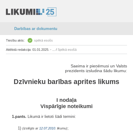
Darbības ar dokumentu
Tiesību akts:
spēkā esošs
Attēlotā redakcija: 01.01.2025. - ... /
Spēkā esošā
Saeima ir pieņēmusi un Valsts
prezidents izsludina šādu likumu:
Dzīvnieku barības aprites likums
I nodaļa
Vispārīgie noteikumi
1.pants.
Likumā ir lietoti šādi termini:
1)
;
(izslēgts ar
12.07.2010
. likumu)