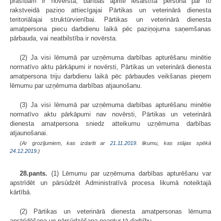
prasībām ir novērsta, barības apritē iesaistītā persona par to
rakstveidā paziņo attiecīgajai Pārtikas un veterinārā dienesta
teritoriālajai struktūrvienībai. Pārtikas un veterinārā dienesta
amatpersona piecu darbdienu laikā pēc paziņojuma saņemšanas
pārbauda, vai neatbilstība ir novērsta.
(2) Ja visi lēmumā par uzņēmuma darbības apturēšanu minētie
normatīvo aktu pārkāpumi ir novērsti, Pārtikas un veterinārā dienesta
amatpersona triju darbdienu laikā pēc pārbaudes veikšanas pieņem
lēmumu par uzņēmuma darbības atjaunošanu.
(3) Ja visi lēmumā par uzņēmuma darbības apturēšanu minētie
normatīvo aktu pārkāpumi nav novērsti, Pārtikas un veterinārā
dienesta amatpersona sniedz atteikumu uzņēmuma darbības
atjaunošanai.
(Ar grozījumiem, kas izdarīti ar
21.11.2019
. likumu, kas stājas spēkā
24.12.2019.
)
28.pants.
(1) Lēmumu par uzņēmuma darbības apturēšanu var
apstrīdēt un pārsūdzēt Administratīvā procesa likumā noteiktajā
kārtībā.
(2) Pārtikas un veterinārā dienesta amatpersonas lēmuma
apstrīdēšana un pārsūdzēšana neaptur tā darbību.