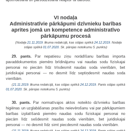
VI nodaļa
Administratīvie pārkāpumi dzīvnieku barības
aprites jomā un kompetence administratīvo
pārkāpumu procesā
(Nodaļa
21.11.2019
. likuma redakcijā, kas stājas spēkā
24.12.2019.
Nodaļa
stājas spēkā
01.07.2020.
Sk. pārejas noteikumu 5. punktu)
29. pants.
Par nepatiesu ziņu norādīšanu barības importa
pavaddokumentos piemēro brīdinājumu vai naudas sodu fiziskajai
personai no piecām līdz trīsdesmit naudas soda vienībām, bet
juridiskajai personai — no desmit līdz septiņdesmit naudas soda
vienībām.
(
21.11.2019
. likuma redakcijā, kas stājas spēkā
24.12.2019.
Pants stājas spēkā
01.07.2020.
Sk. pārejas noteikumu 5. punktu)
30. pants.
Par normatīvajos aktos noteikto dzīvnieku barības
higiēnas un uzglabāšanas prasību neievērošanu vai par pārkāpumiem
barības izplatīšanā piemēro naudas sodu fiziskajai personai no
piecām līdz sešdesmit naudas soda vienībām, bet juridiskajai
personai — no desmit līdz simt piecdesmit naudas soda vienībām.
(
21.11.2019
. likuma redakcijā, kas stājas spēkā
24.12.2019.
Pants stājas spēkā