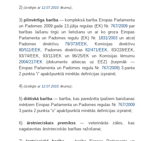
2)
;
(izslēgts ar
12.07.2010
. likumu)
3)
pilnvērtīga barība
— kompleksā barība Eiropas Parlamenta
un Padomes 2009.gada 13.jūlija regulas (EK) Nr.
767/2009
par
barības laišanu tirgū un lietošanu un ar ko groza Eiropas
Parlamenta un Padomes regulu (EK) Nr.
1831/2003
un atceļ
Padomes direktīvu
79/373/EEK
, Komisijas direktīvu
80/511/EEK
, Padomes direktīvas
82/471/EEK
, 83/228/EEK,
93/74/EEK, 93/113/EK un 96/25/EK un Komisijas lēmumu
2004/217/EK
(dokuments attiecas uz EEZ) (turpmāk —
Eiropas Parlamenta un Padomes regula Nr.
767/2009
) 3.panta
2.punkta “i” apakšpunktā minētās definīcijas izpratnē;
4)
;
(izslēgts ar
12.07.2010
. likumu)
5)
diētiskā barība
— barība, kas paredzēta īpašiem barošanas
mērķiem Eiropas Parlamenta un Padomes regulas Nr.
767/2009
3.panta 2.punkta “o” apakšpunktā minētās definīcijas izpratnē;
6)
ārstnieciskais premikss
— veterinārās zāles, kas
sagatavotas ārstnieciskās barības ražošanai;