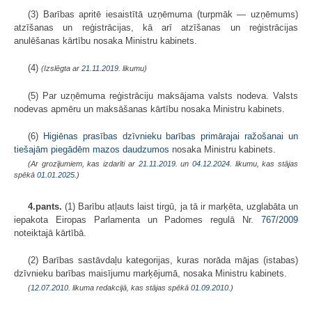
(3) Barības apritē iesaistītā uzņēmuma (turpmāk — uzņēmums)
atzīšanas un reģistrācijas, kā arī atzīšanas un reģistrācijas
anulēšanas kārtību nosaka Ministru kabinets.
(4)
(Izslēgta ar
21.11.2019
. likumu)
(5) Par uzņēmuma reģistrāciju maksājama valsts nodeva. Valsts
nodevas apmēru un maksāšanas kārtību nosaka Ministru kabinets.
(6)
Higiēnas prasības dzīvnieku barības primārajai ražošanai un
tiešajām piegādēm mazos daudzumos
nosaka Ministru kabinets.
(Ar grozījumiem, kas izdarīti ar
21.11.2019.
un
04.12.2024
. likumu, kas stājas
spēkā
01.01.2025.
)
4.pants.
(1) Barību atļauts laist tirgū, ja tā ir marķēta, uzglabāta un
iepakota Eiropas Parlamenta un Padomes regulā Nr.
767/2009
noteiktajā kārtībā.
(2) Barības sastāvdaļu kategorijas, kuras norāda mājas (istabas)
dzīvnieku barības maisījumu marķējumā, nosaka Ministru kabinets.
(
12.07.2010
. likuma redakcijā, kas stājas spēkā
01.09.2010.
)