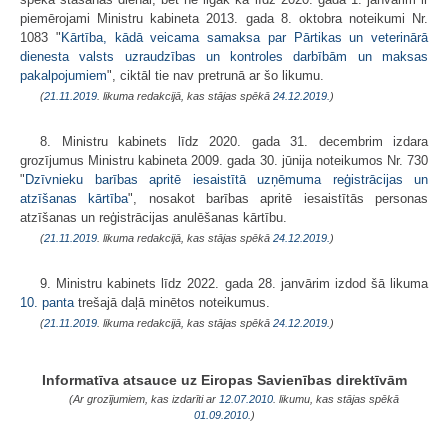
piemērojami Ministru kabineta 2013. gada 8. oktobra noteikumi Nr.
1083 "
Kārtība, kādā veicama samaksa par Pārtikas un veterinārā
dienesta valsts uzraudzības un kontroles darbībām un maksas
pakalpojumiem
", ciktāl tie nav pretrunā ar šo likumu.
(
21.11.2019
. likuma redakcijā, kas stājas spēkā
24.12.2019.
)
8. Ministru kabinets līdz 2020. gada 31. decembrim izdara
grozījumus Ministru kabineta 2009. gada 30. jūnija noteikumos Nr. 730
"
Dzīvnieku barības apritē iesaistītā uzņēmuma reģistrācijas un
atzīšanas kārtība
", nosakot barības apritē iesaistītās personas
atzīšanas un reģistrācijas anulēšanas kārtību.
(
21.11.2019
. likuma redakcijā, kas stājas spēkā
24.12.2019.
)
9. Ministru kabinets līdz 2022. gada 28. janvārim izdod šā likuma
10. panta
trešajā daļā minētos noteikumus.
(
21.11.2019
. likuma redakcijā, kas stājas spēkā
24.12.2019.
)
Informatīva atsauce uz Eiropas Savienības direktīvām
(Ar grozījumiem, kas izdarīti ar
12.07.2010
. likumu, kas stājas spēkā
01.09.2010.
)