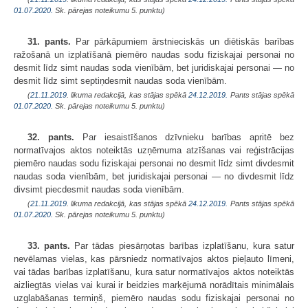
01.07.2020.
Sk. pārejas noteikumu 5. punktu)
31. pants.
Par pārkāpumiem ārstnieciskās un diētiskās barības
ražošanā un izplatīšanā piemēro naudas sodu fiziskajai personai no
desmit līdz simt naudas soda vienībām, bet juridiskajai personai — no
desmit līdz simt septiņdesmit naudas soda vienībām.
(
21.11.2019
. likuma redakcijā, kas stājas spēkā
24.12.2019.
Pants stājas spēkā
01.07.2020.
Sk. pārejas noteikumu 5. punktu)
32. pants.
Par iesaistīšanos dzīvnieku barības apritē bez
normatīvajos aktos noteiktās uzņēmuma atzīšanas vai reģistrācijas
piemēro naudas sodu fiziskajai personai no desmit līdz simt divdesmit
naudas soda vienībām, bet juridiskajai personai — no divdesmit līdz
divsimt piecdesmit naudas soda vienībām.
(
21.11.2019
. likuma redakcijā, kas stājas spēkā
24.12.2019.
Pants stājas spēkā
01.07.2020.
Sk. pārejas noteikumu 5. punktu)
33. pants.
Par tādas piesārņotas barības izplatīšanu, kura satur
nevēlamas vielas, kas pārsniedz normatīvajos aktos pieļauto līmeni,
vai tādas barības izplatīšanu, kura satur normatīvajos aktos noteiktās
aizliegtās vielas vai kurai ir beidzies marķējumā norādītais minimālais
uzglabāšanas termiņš, piemēro naudas sodu fiziskajai personai no