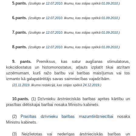
5.pants.
(Izslēgts ar
12.07.2010
. likumu, kas stājas spēkā
01.09.2010.
)
6.pants.
(Izslēgts ar
12.07.2010
. likumu, kas stājas spēkā
01.09.2010.
)
7.pants.
(Izslēgts ar
12.07.2010
. likumu, kas stājas spēkā
01.09.2010.
)
8.pants.
(Izslēgts ar
12.07.2010
. likumu, kas stājas spēkā
01.09.2010.
)
9. pants.
Premiksus, kas satur augšanas stimulatorus,
kokcidiostatus un histomonostatus, atļauts izplatīt tikai atzītam
uzņēmumam, kurš ražo barību vai barības maisījumus vai tos
izmanto kā galapatērētājs savas saimniecības vajadzībām.
(
21.11.2019
. likuma redakcijā, kas stājas spēkā
24.12.2019.
)
10.pants.
(1) Dzīvnieku ārstnieciskās barības aprites kārtību un
prasības diētiskajai barībai nosaka Ministru kabinets.
(2)
Prasības dzīvnieku barības mazumtirdzniecībai
nosaka
Ministru kabinets.
(3) Neizlietotas vai nederīgas ārstnieciskās barības un