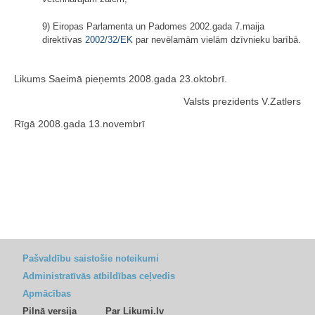
9) Eiropas Parlamenta un Padomes 2002.gada 7.maija
direktīvas
2002/32/EK
par nevēlamām vielām dzīvnieku barībā.
Likums Saeimā pieņemts 2008.gada 23.oktobrī.
Valsts prezidents V.Zatlers
Rīgā 2008.gada 13.novembrī
Pašvaldību saistošie noteikumi
Administratīvās atbildības ceļvedis
Apmācības
Pilnā versija
Par Likumi.lv