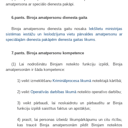
amatpersona ar speciālo dienesta pakāpi.
6.pants. Biroja amatpersonu dienesta gaita
Biroja amatpersonu dienesta gaitu nosaka
Iekšlietu ministrijas
sistēmas iestāžu un Ieslodzījuma vietu pārvaldes amatpersonu ar
speciālajām dienesta pakāpēm dienesta gaitas likums
.
7.pants. Biroja amatpersonu kompetence
(1) Lai nodrošinātu Birojam noteikto funkciju izpildi, Biroja
amatpersonām ir šāda kompetence:
1) veikt izmeklēšanu
Kriminālprocesa likumā
noteiktajā kārtībā;
2) veikt
Operatīvās darbības likumā
noteikto operatīvo darbību;
3) veikt pārbaudi, lai noskaidrotu un pārbaudītu ar Biroja
funkciju izpildi saistītus faktus un apstākļus;
4) prasīt, lai personas izbeidz likumpārkāpumu un citu rīcību,
kas traucē Biroja amatpersonām pildīt Birojam noteiktos