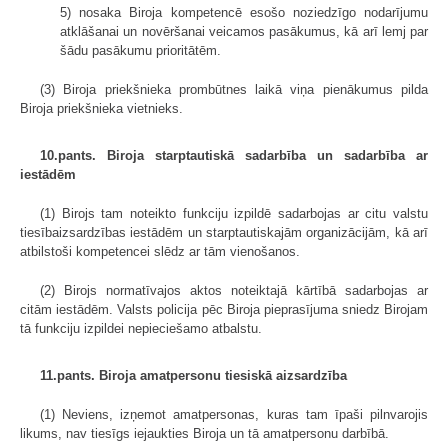
5) nosaka Biroja kompetencē esošo noziedzīgo nodarījumu
atklāšanai un novēršanai veicamos pasākumus, kā arī lemj par
šādu pasākumu prioritātēm.
(3) Biroja priekšnieka prombūtnes laikā viņa pienākumus pilda
Biroja priekšnieka vietnieks.
10.pants. Biroja starptautiskā sadarbība un sadarbība ar
iestādēm
(1) Birojs tam noteikto funkciju izpildē sadarbojas ar citu valstu
tiesībaizsardzības iestādēm un starptautiskajām organizācijām, kā arī
atbilstoši kompetencei slēdz ar tām vienošanos.
(2) Birojs normatīvajos aktos noteiktajā kārtībā sadarbojas ar
citām iestādēm. Valsts policija pēc Biroja pieprasījuma sniedz Birojam
tā funkciju izpildei nepieciešamo atbalstu.
11.pants. Biroja amatpersonu tiesiskā aizsardzība
(1) Neviens, izņemot amatpersonas, kuras tam īpaši pilnvarojis
likums, nav tiesīgs iejaukties Biroja un tā amatpersonu darbībā.