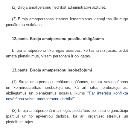
(2) Biroja amatpersonu nedrīkst administratīvi aizturēt.
(3) Biroja amatpersonas statuss izmantojams vienīgi tās likumīgo
pienākumu veikšanai.
12.pants. Biroja amatpersonu prasību obligātums
Biroja amatpersonu likumīgās prasības, ko tās izvirzījušas, pildot
amata pienākumus, visām personām ir obligātas.
13.pants. Biroja amatpersonu ierobežojumi
(1) Biroja amatpersonu ienākumu gūšanas, amatu savienošanas
un komercdarbības ierobežojumus, kā arī citus ierobežojumus,
aizliegumus un pienākumus nosaka likums "
Par interešu konflikta
novēršanu valsts amatpersonu darbībā
".
(2) Biroja amatpersonām aizliegts piedalīties politisko organizāciju
(partiju) un to apvienību darbībā, kā arī organizēt streikus un
piedalīties tajos.