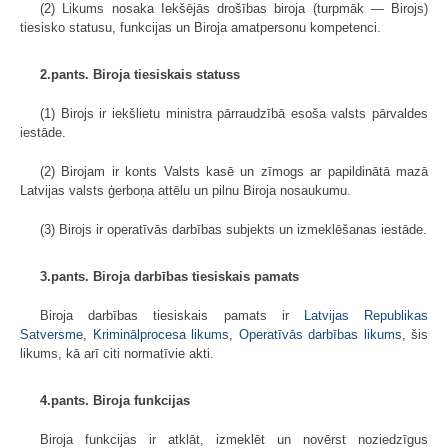
(2) Likums nosaka Iekšējās drošības biroja (turpmāk — Birojs)
tiesisko statusu, funkcijas un Biroja amatpersonu kompetenci.
2.pants. Biroja tiesiskais statuss
(1) Birojs ir iekšlietu ministra pārraudzībā esoša valsts pārvaldes
iestāde.
(2) Birojam ir konts Valsts kasē un zīmogs ar papildinātā mazā
Latvijas valsts ģerboņa attēlu un pilnu Biroja nosaukumu.
(3) Birojs ir operatīvās darbības subjekts un izmeklēšanas iestāde.
3.pants. Biroja darbības tiesiskais pamats
Biroja darbības tiesiskais pamats ir
Latvijas Republikas
Satversme
,
Kriminālprocesa likums
,
Operatīvās darbības likums
, šis
likums, kā arī citi normatīvie akti.
4.pants. Biroja funkcijas
Biroja funkcijas ir atklāt, izmeklēt un novērst noziedzīgus