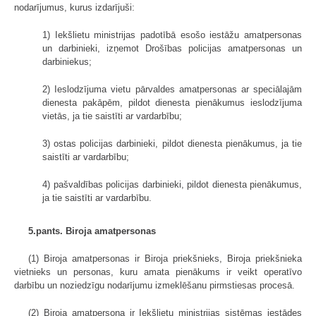
nodarījumus, kurus izdarījuši:
1) Iekšlietu ministrijas padotībā esošo iestāžu amatpersonas
un darbinieki, izņemot Drošības policijas amatpersonas un
darbiniekus;
2) Ieslodzījuma vietu pārvaldes amatpersonas ar speciālajām
dienesta pakāpēm, pildot dienesta pienākumus ieslodzījuma
vietās, ja tie saistīti ar vardarbību;
3) ostas policijas darbinieki, pildot dienesta pienākumus, ja tie
saistīti ar vardarbību;
4) pašvaldības policijas darbinieki, pildot dienesta pienākumus,
ja tie saistīti ar vardarbību.
5.pants. Biroja amatpersonas
(1) Biroja amatpersonas ir Biroja priekšnieks, Biroja priekšnieka
vietnieks un personas, kuru amata pienākums ir veikt operatīvo
darbību un noziedzīgu nodarījumu izmeklēšanu pirmstiesas procesā.
(2) Biroja amatpersona ir Iekšlietu ministrijas sistēmas iestādes