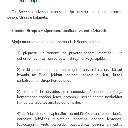
"
Par policiju
".
(2) Speciālo līdzekļu veidus un šo līdzekļu lietošanas kārtību
nosaka Ministru kabinets.
8.pants. Biroja amatpersonu tiesības, veicot pārbaudi
Biroja amatpersonai, veicot pārbaudi, ir šādas tiesības:
1) pieprasīt un saņemt no privātpersonām informāciju un
dokumentus, kas nepieciešami Biroja funkciju izpildei;
2) veikt personu aptauju un pieņemt paskaidrojumus, kā arī
izsaukt uz Biroju jebkuru personu sakarā ar lietu, kuras
izskatīšana ir Biroja kompetencē;
3) pieprasīt, lai iestādes veic dienesta pārbaudes, ja Biroja
kompetencē esošas lietas ietvaros ir nepieciešams noskaidrot
faktus vai izvērtēt amatpersonu rīcību;
4) uzrādot dienesta apliecību, apmeklēt ēkas un telpas, kurās
darbojas Iekšlietu ministrijas padotībā esošās iestādes,
Ieslodzījuma vietu pārvalde, pašvaldības policija un ostas