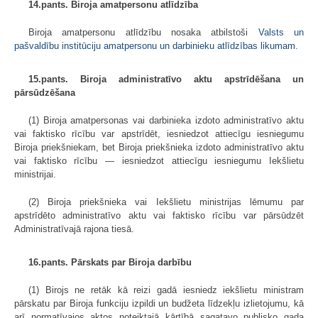
14.pants. Biroja amatpersonu atlīdzība
Biroja amatpersonu atlīdzību nosaka atbilstoši
Valsts un
pašvaldību institūciju amatpersonu un darbinieku atlīdzības likumam
.
15.pants. Biroja administratīvo aktu apstrīdēšana un
pārsūdzēšana
(1) Biroja amatpersonas vai darbinieka izdoto administratīvo aktu
vai faktisko rīcību var apstrīdēt, iesniedzot attiecīgu iesniegumu
Biroja priekšniekam, bet Biroja priekšnieka izdoto administratīvo aktu
vai faktisko rīcību — iesniedzot attiecīgu iesniegumu Iekšlietu
ministrijai.
(2) Biroja priekšnieka vai Iekšlietu ministrijas lēmumu par
apstrīdēto administratīvo aktu vai faktisko rīcību var pārsūdzēt
Administratīvajā rajona tiesā.
16.pants. Pārskats par Biroja darbību
(1) Birojs ne retāk kā reizi gadā iesniedz iekšlietu ministram
pārskatu par Biroja funkciju izpildi un budžeta līdzekļu izlietojumu, kā
arī normatīvajos aktos noteiktajā kārtībā sagatavo publisko gada