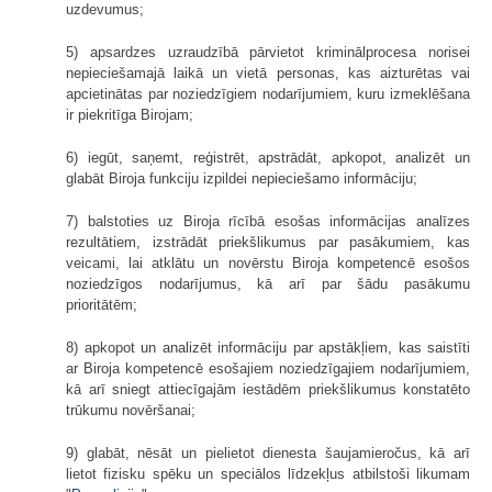
uzdevumus;
5) apsardzes uzraudzībā pārvietot kriminālprocesa norisei
nepieciešamajā laikā un vietā personas, kas aizturētas vai
apcietinātas par noziedzīgiem nodarījumiem, kuru izmeklēšana
ir piekritīga Birojam;
6) iegūt, saņemt, reģistrēt, apstrādāt, apkopot, analizēt un
glabāt Biroja funkciju izpildei nepieciešamo informāciju;
7) balstoties uz Biroja rīcībā esošas informācijas analīzes
rezultātiem, izstrādāt priekšlikumus par pasākumiem, kas
veicami, lai atklātu un novērstu Biroja kompetencē esošos
noziedzīgos nodarījumus, kā arī par šādu pasākumu
prioritātēm;
8) apkopot un analizēt informāciju par apstākļiem, kas saistīti
ar Biroja kompetencē esošajiem noziedzīgajiem nodarījumiem,
kā arī sniegt attiecīgajām iestādēm priekšlikumus konstatēto
trūkumu novēršanai;
9) glabāt, nēsāt un pielietot dienesta šaujamieročus, kā arī
lietot fizisku spēku un speciālos līdzekļus atbilstoši likumam