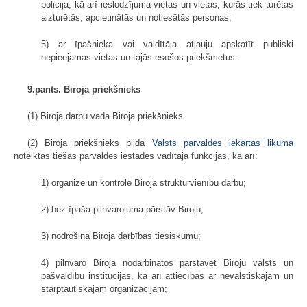
policija, kā arī ieslodzījuma vietas un vietas, kurās tiek turētas
aizturētās, apcietinātās un notiesātās personas;
5) ar īpašnieka vai valdītāja atļauju apskatīt publiski
nepieejamas vietas un tajās esošos priekšmetus.
9.pants. Biroja priekšnieks
(1) Biroja darbu vada Biroja priekšnieks.
(2) Biroja priekšnieks pilda
Valsts pārvaldes iekārtas likumā
noteiktās tiešās pārvaldes iestādes vadītāja funkcijas, kā arī:
1) organizē un kontrolē Biroja struktūrvienību darbu;
2) bez īpaša pilnvarojuma pārstāv Biroju;
3) nodrošina Biroja darbības tiesiskumu;
4) pilnvaro Birojā nodarbinātos pārstāvēt Biroju valsts un
pašvaldību institūcijās, kā arī attiecībās ar nevalstiskajām un
starptautiskajām organizācijām;