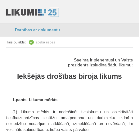
Darbības ar dokumentu
Tiesību akts:
spēkā esošs
Saeima ir pieņēmusi un Valsts
prezidents izsludina šādu likumu:
Iekšējās drošības biroja likums
1.pants. Likuma mērķis
(1) Likuma mērķis ir nodrošināt tiesiskumu un objektivitāti
tiesībaizsardzības iestāžu amatpersonu un darbinieku izdarīto
noziedzīgo nodarījumu atklāšanā, izmeklēšanā un novēršanā, lai
veicinātu sabiedrības uzticību valsts pārvaldei.