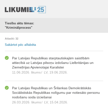
Tiesību aktu tēmas:
"Kriminālprocess"
Atlasīti: 32
Sakārtot pēc alfabēta
Par Latvijas Republikas starptautiskajām saistībām
attiecībā uz Latvijas pilsoņu izdošanu Lielbritānijas un
Ziemeļīrijas Apvienotajai Karalistei
11.06.2026. likums
/
LV, 19.06.2026.
Par Latvijas Republikas un Šrilankas Demokrātiskās
Sociālistiskās Republikas nolīgumu par notiesāto personu
nodošanu soda izciešanai
26.03.2026. likums
/
LV, 15.04.2026.