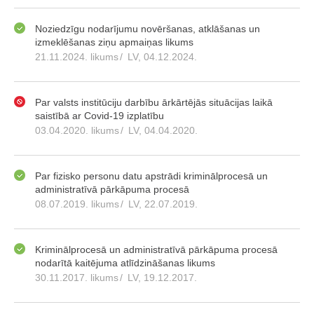
Noziedzīgu nodarījumu novēršanas, atklāšanas un
izmeklēšanas ziņu apmaiņas likums
21.11.2024. likums
/
LV, 04.12.2024.
Par valsts institūciju darbību ārkārtējās situācijas laikā
saistībā ar Covid-19 izplatību
03.04.2020. likums
/
LV, 04.04.2020.
Par fizisko personu datu apstrādi kriminālprocesā un
administratīvā pārkāpuma procesā
08.07.2019. likums
/
LV, 22.07.2019.
Kriminālprocesā un administratīvā pārkāpuma procesā
nodarītā kaitējuma atlīdzināšanas likums
30.11.2017. likums
/
LV, 19.12.2017.