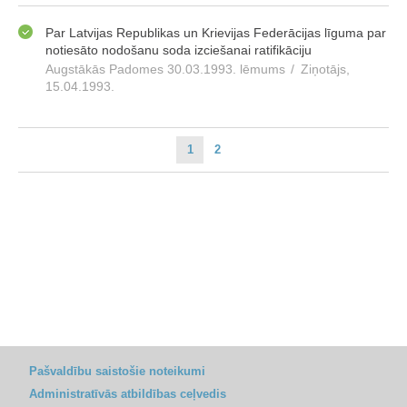
Par Latvijas Republikas un Krievijas Federācijas līguma par
notiesāto nodošanu soda izciešanai ratifikāciju
Augstākās Padomes 30.03.1993. lēmums
/
Ziņotājs,
15.04.1993.
1
2
Pašvaldību saistošie noteikumi
Administratīvās atbildības ceļvedis