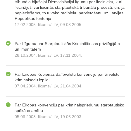
tribunāla bijušajai Dienvidslāvijai līgumu par liecinieku, kuri
liecinājuši vai liecinās starptautiskā tribunāla procesā, un, ja
nepieciešams, to tuvāko radinieku pārvietošanu uz Latvijas
Republikas teritoriju
17.02.2005. likums
/
LV, 09.03.2005.
Par Līgumu par Starptautiskās Krimināltiesas privilēģijām
un imunitātēm
28.10.2004. likums
/
LV, 17.11.2004.
Par Eiropas Kopienas dalībvalstu konvenciju par ārvalstu
kriminālsodu izpildi
07.04.2004. likums
/
LV, 21.04.2004.
Par Eiropas konvenciju par kriminālspriedumu starptautisko
spēkā esamību
05.06.2003. likums
/
LV, 19.06.2003.