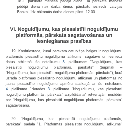
18.2. pārskata mēneša pēdējā dienā. Ja pārskata mēneša
pēdējā diena nav darba diena, pārskatu iesniedz Latvijas
Bankai līdz nākamās darba dienas plkst. 12.00.
VI. Noguldījumu, kas piesaistīti noguldījumu
platformās, pārskata sagatavošanas un
iesniegšanas prasības
19. Kredītiestāde, kurai pārskata ceturkšņa beigās ir noguldījumu
platformās piesaistītu noguldījumu atlikums, sagatavo un iesniedz
datus atbilstoši šo noteikumu
3.
pielikumam "Noguldījumu, kas
piesaistīti noguldījumu platformās, pārskats" (turpmāk –
"Noguldījumu, kas piesaistīti noguldījumu platformās, pārskats"), kurā
uzrāda platformās piesaistīto noguldījumu atlikumu un platformās no
jauna piesaistīto noguldījumu apmēru saskaņā ar šo noteikumu
4.
pielikumā "Norādes
3.
pielikuma "Noguldījumu, kas piesaistīti
noguldījumu platformās, pārskats" aizpildīšanai" ietvertajām norādēm
par "Noguldījumu, kas piesaistīti noguldījumu platformās, pārskata"
sagatavošanu.
20. "Noguldījumu, kas piesaistīti noguldījumu platformās,
pārskata" sadaļā "1. Platformās piesaistīto noguldījumu atlikums"