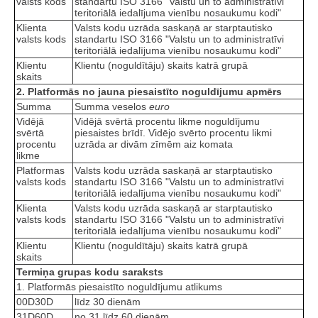
valsts kods
standartu ISO 3166 "Valstu un to administratīvi
teritoriālā iedalījuma vienību nosaukumu kodi"
Klienta
Valsts kodu uzrāda saskaņā ar starptautisko
valsts kods
standartu ISO 3166 "Valstu un to administratīvi
teritoriālā iedalījuma vienību nosaukumu kodi"
Klientu
Klientu (noguldītāju) skaits katrā grupā
skaits
2. Platformās no jauna piesaistīto noguldījumu apmērs
Summa
Summa veselos
euro
Vidējā
Vidējā svērtā procentu likme noguldījumu
svērtā
piesaistes brīdī. Vidējo svērto procentu likmi
procentu
uzrāda ar divām zīmēm aiz komata
likme
Platformas
Valsts kodu uzrāda saskaņā ar starptautisko
valsts kods
standartu ISO 3166 "Valstu un to administratīvi
teritoriālā iedalījuma vienību nosaukumu kodi"
Klienta
Valsts kodu uzrāda saskaņā ar starptautisko
valsts kods
standartu ISO 3166 "Valstu un to administratīvi
teritoriālā iedalījuma vienību nosaukumu kodi"
Klientu
Klientu (noguldītāju) skaits katrā grupā
skaits
Termiņa grupas kodu saraksts
1. Platformās piesaistīto noguldījumu atlikums
00D30D
līdz 30 dienām
31D60D
no 31 līdz 60 dienām