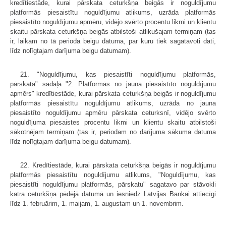
kredītiestāde, kurai pārskata ceturkšņa beigās ir noguldījumu
platformās piesaistītu noguldījumu atlikums, uzrāda platformās
piesaistīto noguldījumu apmēru, vidējo svērto procentu likmi un klientu
skaitu pārskata ceturkšņa beigās atbilstoši atlikušajam termiņam (tas
ir, laikam no tā perioda beigu datuma, par kuru tiek sagatavoti dati,
līdz nolīgtajam darījuma beigu datumam).
21. "Noguldījumu, kas piesaistīti noguldījumu platformās,
pārskata" sadaļā "2. Platformās no jauna piesaistīto noguldījumu
apmērs" kredītiestāde, kurai pārskata ceturkšņa beigās ir noguldījumu
platformās piesaistītu noguldījumu atlikums, uzrāda no jauna
piesaistīto noguldījumu apmēru pārskata ceturksnī, vidējo svērto
noguldījuma piesaistes procentu likmi un klientu skaitu atbilstoši
sākotnējam termiņam (tas ir, periodam no darījuma sākuma datuma
līdz nolīgtajam darījuma beigu datumam).
22. Kredītiestāde, kurai pārskata ceturkšņa beigās ir noguldījumu
platformās piesaistītu noguldījumu atlikums, "Noguldījumu, kas
piesaistīti noguldījumu platformās, pārskatu" sagatavo par stāvokli
katra ceturkšņa pēdējā datumā un iesniedz Latvijas Bankai attiecīgi
līdz 1. februārim, 1. maijam, 1. augustam un 1. novembrim.