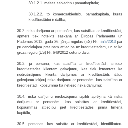
30.1.2.1. meitas sabiedrību pamatkapitālā;
30.1.2.2. to komercsabiedrību pamatkapitālā, kurās
kredītiestādei ir dalība;
30.2. riska darījuma ar personām, kas saistītas ar kredītiestādi,
apmērs tiek noteikts saskaņā ar Eiropas Parlamenta un
Padomes 2013. gada 26. jūnija regulas (ES) Nr.
575/2013
par
prudenciālajām prasībām attiecībā uz kredītiestādēm, un ar ko
groza regulu (ES) Nr. 648/2012 ceturto daļu;
30.3. ja persona, kas saistīta ar kredītiestādi, sniedz
kredītiestādes klientam galvojumu, kas tiek izmantots kā
nodrošinājums klienta darījumos ar kredītiestādi, šādu
galvojumu iekļauj riska darījumu ar personām, kas saistītas ar
kredītiestādi, kopsummā kā netiešo riska darījumu;
30.4. riska darījumu ierobežojuma izpildi aprēķina kā riska
darījumu ar personām, kas saistītas ar kredītiestādi,
kopsummas attiecību pret kredītiestādes pirmā līmeņa
kapitālu;
30.5. personas, kas saistīta ar kredītiestādi, identifikatoru