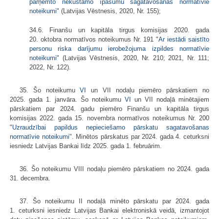
pārņemto nekustamo īpašumu sagatavošanas normatīvie
noteikumi
" (Latvijas Vēstnesis, 2020, Nr. 155);
34.6. Finanšu un kapitāla tirgus komisijas 2020. gada
20. oktobra normatīvos noteikumus Nr. 191 "
Ar iestādi saistīto
personu riska darījumu ierobežojuma izpildes normatīvie
noteikumi
" (Latvijas Vēstnesis, 2020, Nr. 210; 2021, Nr. 111;
2022, Nr. 122).
35. Šo noteikumu
VI
un VII nodaļu piemēro pārskatiem no
2025. gada 1. janvāra. Šo noteikumu
VI
un VII nodaļā minētajiem
pārskatiem par 2024. gadu piemēro Finanšu un kapitāla tirgus
komisijas 2022. gada 15. novembra normatīvos noteikumus Nr. 200
"
Uzraudzībai papildus nepieciešamo pārskatu sagatavošanas
normatīvie noteikumi
". Minētos pārskatus par 2024. gada 4. ceturksni
iesniedz Latvijas Bankai līdz 2025. gada 1. februārim.
36. Šo noteikumu VIII nodaļu piemēro pārskatiem no 2024. gada
31. decembra.
37. Šo noteikumu II nodaļā minēto pārskatu par 2024. gada
1. ceturksni iesniedz Latvijas Bankai elektroniskā veidā, izmantojot