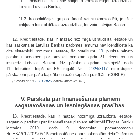
11.1. individuāli, ja tā nav pakļauta konsolidētajai uzraudzībai,
ko veic Latvijas Banka;
11.2. konsolidācijas grupas līmenī vai subkonsolidēti, ja tā ir
pakļauta konsolidētajai uzraudzībai, ko veic Latvijas Banka.
12. Kredītiestāde, kas ir mazāk nozīmīgā uzraudzītā iestāde un
kas saskaņā ar Latvijas Bankas padomes lēmumu nav identificēta kā
cita sistēmiski nozīmīga iestāde, šo noteikumu
10.
punktā minēto
pārskatu sagatavo par stāvokli pārskata gada 31. decembrī un
iesniedz Latvijas Bankai līdz pārskata gadam sekojošā gada
11. februārim kopā ar ES regulā Nr.
2024/3117
noteiktajiem
pārskatiem par pašu kapitālu un pašu kapitāla prasībām (COREP).
(Grozīts ar LB
19.01.2026.
noteikumiem Nr. 410)
IV. Pārskata par finansēšanas plāniem
sagatavošanas un iesniegšanas prasības
13. Kredītiestāde, kas ir mazāk nozīmīgā uzraudzītā iestāde,
sagatavo pārskatu par finansēšanas plāniem atbilstoši Eiropas Banku
iestādes 2019. gada 9. decembra pamatnostādņu
Nr. EBA/GL/2019/05 "Pamatnostādnes par saskaņotām definīcijām un