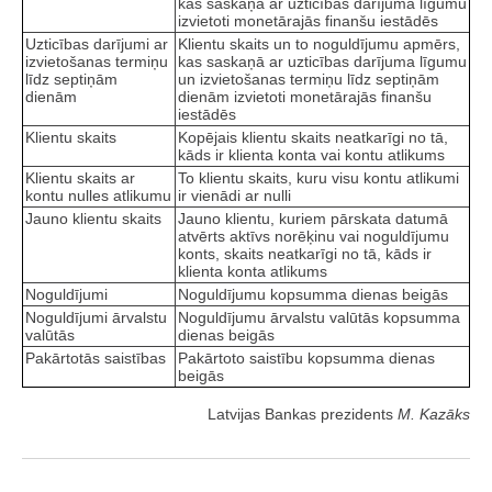
kas saskaņā ar uzticības darījuma līgumu
izvietoti monetārajās finanšu iestādēs
Uzticības darījumi ar
Klientu skaits un to noguldījumu apmērs,
izvietošanas termiņu
kas saskaņā ar uzticības darījuma līgumu
līdz septiņām
un izvietošanas termiņu līdz septiņām
dienām
dienām izvietoti monetārajās finanšu
iestādēs
Klientu skaits
Kopējais klientu skaits neatkarīgi no tā,
kāds ir klienta konta vai kontu atlikums
Klientu skaits ar
To klientu skaits, kuru visu kontu atlikumi
kontu nulles atlikumu
ir vienādi ar nulli
Jauno klientu skaits
Jauno klientu, kuriem pārskata datumā
atvērts aktīvs norēķinu vai noguldījumu
konts, skaits neatkarīgi no tā, kāds ir
klienta konta atlikums
Noguldījumi
Noguldījumu kopsumma dienas beigās
Noguldījumi ārvalstu
Noguldījumu ārvalstu valūtās kopsumma
valūtās
dienas beigās
Pakārtotās saistības
Pakārtoto saistību kopsumma dienas
beigās
Latvijas Bankas prezidents
M. Kazāks