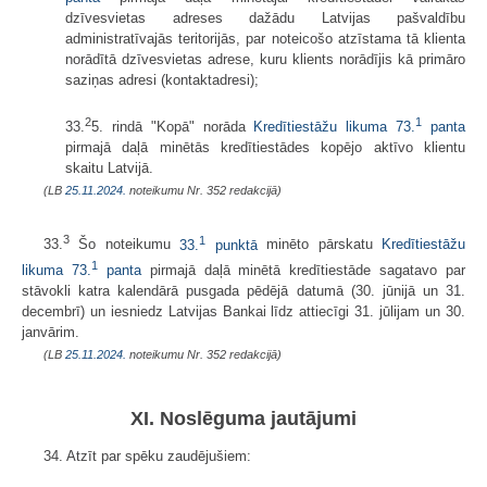
dzīvesvietas adreses dažādu Latvijas pašvaldību
administratīvajās teritorijās, par noteicošo atzīstama tā klienta
norādītā dzīvesvietas adrese, kuru klients norādījis kā primāro
saziņas adresi (kontaktadresi);
2
1
33.
5. rindā "Kopā" norāda
Kredītiestāžu likuma
73.
panta
pirmajā daļā minētās kredītiestādes kopējo aktīvo klientu
skaitu Latvijā.
(LB
25.11.2024.
noteikumu Nr. 352 redakcijā)
3
1
33.
Šo noteikumu
33.
punktā
minēto pārskatu
Kredītiestāžu
1
likuma
73.
panta
pirmajā daļā minētā kredītiestāde sagatavo par
stāvokli katra kalendārā pusgada pēdējā datumā (30. jūnijā un 31.
decembrī) un iesniedz Latvijas Bankai līdz attiecīgi 31. jūlijam un 30.
janvārim.
(LB
25.11.2024.
noteikumu Nr. 352 redakcijā)
XI. Noslēguma jautājumi
34. Atzīt par spēku zaudējušiem: