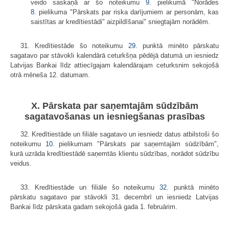
veido saskaņā ar šo noteikumu
9.
pielikumā "Norādes
8.
pielikuma "Pārskats par riska darījumiem ar personām, kas
saistītas ar kredītiestādi" aizpildīšanai" sniegtajām norādēm.
31. Kredītiestāde šo noteikumu
29.
punktā minēto pārskatu
sagatavo par stāvokli kalendārā ceturkšņa pēdējā datumā un iesniedz
Latvijas Bankai līdz attiecīgajam kalendārajam ceturksnim sekojošā
otrā mēneša 12. datumam.
X. Pārskata par saņemtajām sūdzībām
sagatavošanas un iesniegšanas prasības
32. Kredītiestāde un filiāle sagatavo un iesniedz datus atbilstoši šo
noteikumu
10.
pielikumam "Pārskats par saņemtajām sūdzībām",
kurā uzrāda kredītiestādē saņemtās klientu sūdzības, norādot sūdzību
veidus.
33. Kredītiestāde un filiāle šo noteikumu
32.
punktā minēto
pārskatu sagatavo par stāvokli 31. decembrī un iesniedz Latvijas
Bankai līdz pārskata gadam sekojošā gada 1. februārim.