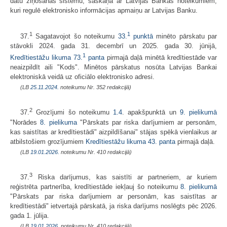
datu ziņošanas sistēmu, saskaņā ar Latvijas Bankas noteikumiem,
kuri regulē elektronisko informācijas apmaiņu ar Latvijas Banku.
1
1
37.
Sagatavojot šo noteikumu
33.
punktā
minēto pārskatu par
stāvokli 2024. gada 31. decembrī un 2025. gada 30. jūnijā,
1
Kredītiestāžu likuma
73.
panta
pirmajā daļā minētā kredītiestāde var
neaizpildīt aili "Kods". Minētos pārskatus nosūta Latvijas Bankai
elektroniskā veidā uz oficiālo elektronisko adresi.
(LB
25.11.2024.
noteikumu Nr. 352 redakcijā)
2
37.
Grozījumi šo noteikumu
1.4
. apakšpunktā un
9. pielikumā
"Norādes
8. pielikuma
"Pārskats par riska darījumiem ar personām,
kas saistītas ar kredītiestādi" aizpildīšanai" stājas spēkā vienlaikus ar
atbilstošiem grozījumiem
Kredītiestāžu likuma
43. panta
pirmajā daļā.
(LB
19.01.2026.
noteikumu Nr. 410 redakcijā)
3
37.
Riska darījumus, kas saistīti ar partneriem, ar kuriem
reģistrēta partnerība, kredītiestāde iekļauj šo noteikumu
8. pielikumā
"Pārskats par riska darījumiem ar personām, kas saistītas ar
kredītiestādi" ietvertajā pārskatā, ja riska darījums noslēgts pēc 2026.
gada 1. jūlija.
(LB
19.01.2026.
noteikumu Nr. 410 redakcijā)