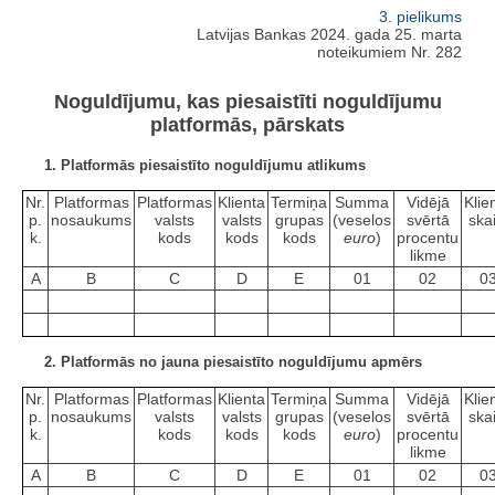
3. pielikums
Latvijas Bankas 2024. gada 25. marta
noteikumiem Nr. 282
Noguldījumu, kas piesaistīti noguldījumu
platformās, pārskats
1. Platformās piesaistīto noguldījumu atlikums
Nr.
Platformas
Platformas
Klienta
Termiņa
Summa
Vidējā
Klie
p.
nosaukums
valsts
valsts
grupas
(veselos
svērtā
skai
k.
kods
kods
kods
euro
)
procentu
likme
A
B
C
D
E
01
02
0
2. Platformās no jauna piesaistīto noguldījumu apmērs
Nr.
Platformas
Platformas
Klienta
Termiņa
Summa
Vidējā
Klie
p.
nosaukums
valsts
valsts
grupas
(veselos
svērtā
skai
k.
kods
kods
kods
euro
)
procentu
likme
A
B
C
D
E
01
02
0