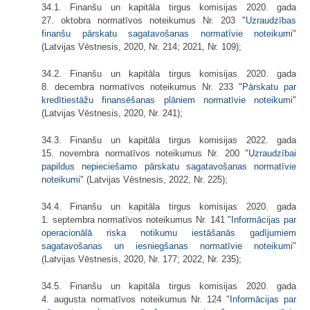
34.1. Finanšu un kapitāla tirgus komisijas 2020. gada
27. oktobra normatīvos noteikumus Nr. 203 "
Uzraudzības
finanšu pārskatu sagatavošanas normatīvie noteikumi
"
(Latvijas Vēstnesis, 2020, Nr. 214; 2021, Nr. 109);
34.2. Finanšu un kapitāla tirgus komisijas 2020. gada
8. decembra normatīvos noteikumus Nr. 233 "
Pārskatu par
kredītiestāžu finansēšanas plāniem normatīvie noteikumi
"
(Latvijas Vēstnesis, 2020, Nr. 241);
34.3. Finanšu un kapitāla tirgus komisijas 2022. gada
15. novembra normatīvos noteikumus Nr. 200 "
Uzraudzībai
papildus nepieciešamo pārskatu sagatavošanas normatīvie
noteikumi
" (Latvijas Vēstnesis, 2022, Nr. 225);
34.4. Finanšu un kapitāla tirgus komisijas 2020. gada
1. septembra normatīvos noteikumus Nr. 141 "
Informācijas par
operacionālā riska notikumu iestāšanās gadījumiem
sagatavošanas un iesniegšanas normatīvie noteikumi
"
(Latvijas Vēstnesis, 2020, Nr. 177; 2022, Nr. 235);
34.5. Finanšu un kapitāla tirgus komisijas 2020. gada
4. augusta normatīvos noteikumus Nr. 124 "
Informācijas par