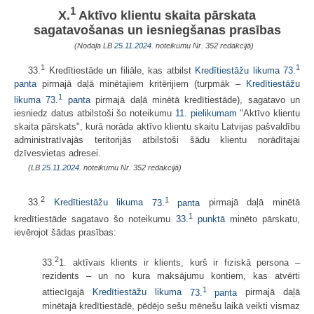
1
X.
Aktīvo klientu skaita pārskata
sagatavošanas un iesniegšanas prasības
(Nodaļa LB
25.11.2024.
noteikumu Nr. 352 redakcijā)
1
1
33.
Kredītiestāde un filiāle, kas atbilst
Kredītiestāžu likuma
73.
panta
pirmajā daļā minētajiem kritērijiem (turpmāk –
Kredītiestāžu
1
likuma
73.
panta
pirmajā daļā minētā kredītiestāde), sagatavo un
iesniedz datus atbilstoši šo noteikumu
11. pielikumam
"Aktīvo klientu
skaita pārskats", kurā norāda aktīvo klientu skaitu Latvijas pašvaldību
administratīvajās teritorijās atbilstoši šādu klientu norādītajai
dzīvesvietas adresei.
(LB
25.11.2024.
noteikumu Nr. 352 redakcijā)
2
1
33.
Kredītiestāžu likuma
73.
panta
pirmajā daļā minētā
1
kredītiestāde sagatavo šo noteikumu
33.
punktā
minēto pārskatu,
ievērojot šādas prasības:
2
33.
1. aktīvais klients ir klients, kurš ir fiziskā persona –
rezidents – un no kura maksājumu kontiem, kas atvērti
1
attiecīgajā
Kredītiestāžu likuma
73.
panta
pirmajā daļā
minētajā kredītiestādē, pēdējo sešu mēnešu laikā veikti vismaz