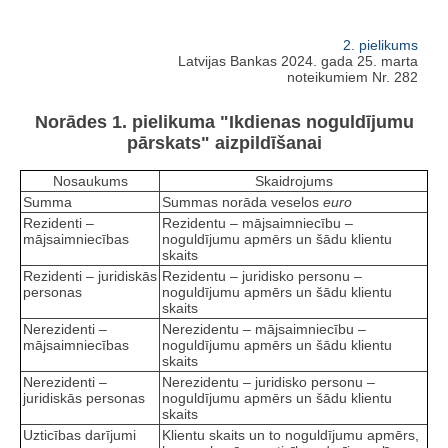
2. pielikums
Latvijas Bankas 2024. gada 25. marta
noteikumiem Nr. 282
Norādes 1. pielikuma "Ikdienas noguldījumu
pārskats" aizpildīšanai
Nosaukums
Skaidrojums
Summa
Summas norāda veselos
euro
Rezidenti –
Rezidentu – mājsaimniecību –
mājsaimniecības
noguldījumu apmērs un šādu klientu
skaits
Rezidenti – juridiskās
Rezidentu – juridisko personu –
personas
noguldījumu apmērs un šādu klientu
skaits
Nerezidenti –
Nerezidentu – mājsaimniecību –
mājsaimniecības
noguldījumu apmērs un šādu klientu
skaits
Nerezidenti –
Nerezidentu – juridisko personu –
juridiskās personas
noguldījumu apmērs un šādu klientu
skaits
Uzticības darījumi
Klientu skaits un to noguldījumu apmērs,