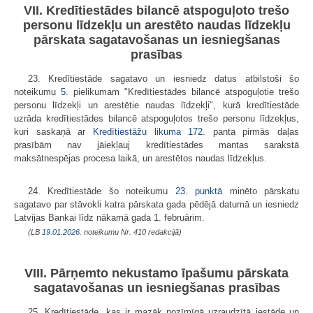
VII. Kredītiestādes bilancē atspoguļoto trešo
personu līdzekļu un arestēto naudas līdzekļu
pārskata sagatavošanas un iesniegšanas
prasības
23. Kredītiestāde sagatavo un iesniedz datus atbilstoši šo
noteikumu
5.
pielikumam "Kredītiestādes bilancē atspoguļotie trešo
personu līdzekļi un arestētie naudas līdzekļi", kurā kredītiestāde
uzrāda kredītiestādes bilancē atspoguļotos trešo personu līdzekļus,
kuri saskaņā ar
Kredītiestāžu likuma
172.
panta pirmās daļas
prasībām nav jāiekļauj kredītiestādes mantas sarakstā
maksātnespējas procesa laikā, un arestētos naudas līdzekļus.
24. Kredītiestāde šo noteikumu
23. punktā
minēto pārskatu
sagatavo par stāvokli katra pārskata gada pēdējā datumā un iesniedz
Latvijas Bankai līdz nākamā gada 1. februārim.
(LB
19.01.2026.
noteikumu Nr. 410 redakcijā)
VIII. Pārņemto nekustamo īpašumu pārskata
sagatavošanas un iesniegšanas prasības
25. Kredītiestāde, kas ir mazāk nozīmīgā uzraudzītā iestāde un