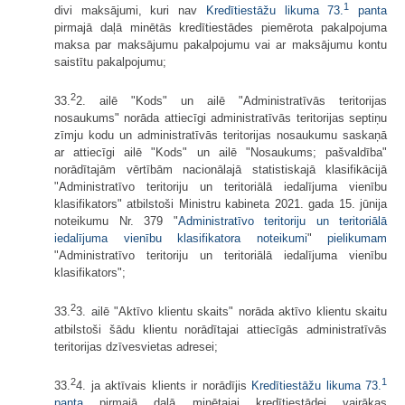
1
divi maksājumi, kuri nav
Kredītiestāžu likuma
73.
panta
pirmajā daļā minētās kredītiestādes piemērota pakalpojuma
maksa par maksājumu pakalpojumu vai ar maksājumu kontu
saistītu pakalpojumu;
2
33.
2. ailē "Kods" un ailē "Administratīvās teritorijas
nosaukums" norāda attiecīgi administratīvās teritorijas septiņu
zīmju kodu un administratīvās teritorijas nosaukumu saskaņā
ar attiecīgi ailē "Kods" un ailē "Nosaukums; pašvaldība"
norādītajām vērtībām nacionālajā statistiskajā klasifikācijā
"Administratīvo teritoriju un teritoriālā iedalījuma vienību
klasifikators" atbilstoši Ministru kabineta 2021. gada 15. jūnija
noteikumu Nr. 379 "
Administratīvo teritoriju un teritoriālā
iedalījuma vienību klasifikatora noteikumi
"
pielikumam
"Administratīvo teritoriju un teritoriālā iedalījuma vienību
klasifikators";
2
33.
3. ailē "Aktīvo klientu skaits" norāda aktīvo klientu skaitu
atbilstoši šādu klientu norādītajai attiecīgās administratīvās
teritorijas dzīvesvietas adresei;
2
1
33.
4. ja aktīvais klients ir norādījis
Kredītiestāžu likuma
73.
panta
pirmajā daļā minētajai kredītiestādei vairākas