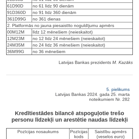
61D90D
no 61 līdz 90 dienām
91D360D
no 91 līdz 360 dienām
361D99G
no 361 dienas
2. Platformās no jauna piesaistīto noguldījumu apmērs
00M12M
līdz 12 mēnešiem (neieskaitot)
12M23M
no 12 līdz 24 mēnešiem (neieskaitot)
24M35M
no 24 līdz 36 mēnešiem (neieskaitot)
36M99G
no 36 mēnešiem
Latvijas Bankas prezidents
M. Kazāks
5. pielikums
Latvijas Bankas 2024. gada 25. marta
noteikumiem Nr. 282
Kredītiestādes bilancē atspoguļotie trešo
personu līdzekļi un arestētie naudas līdzekļi
Pozīcijas nosaukums
Pozīcijas
Saistību apmērs
kods
(veselos
euro
)