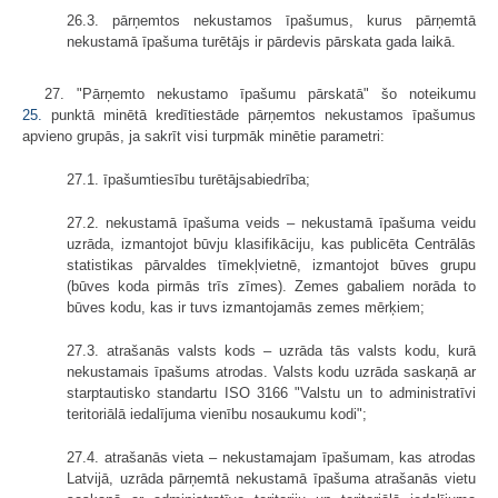
26.3. pārņemtos nekustamos īpašumus, kurus pārņemtā
nekustamā īpašuma turētājs ir pārdevis pārskata gada laikā.
27. "Pārņemto nekustamo īpašumu pārskatā" šo noteikumu
25.
punktā minētā kredītiestāde pārņemtos nekustamos īpašumus
apvieno grupās, ja sakrīt visi turpmāk minētie parametri:
27.1. īpašumtiesību turētājsabiedrība;
27.2. nekustamā īpašuma veids – nekustamā īpašuma veidu
uzrāda, izmantojot būvju klasifikāciju, kas publicēta Centrālās
statistikas pārvaldes tīmekļvietnē, izmantojot būves grupu
(būves koda pirmās trīs zīmes). Zemes gabaliem norāda to
būves kodu, kas ir tuvs izmantojamās zemes mērķiem;
27.3. atrašanās valsts kods – uzrāda tās valsts kodu, kurā
nekustamais īpašums atrodas. Valsts kodu uzrāda saskaņā ar
starptautisko standartu ISO 3166 "Valstu un to administratīvi
teritoriālā iedalījuma vienību nosaukumu kodi";
27.4. atrašanās vieta – nekustamajam īpašumam, kas atrodas
Latvijā, uzrāda pārņemtā nekustamā īpašuma atrašanās vietu