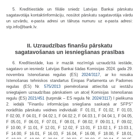
5. Kredītiestāde un filiāle sniedz Latvijas Bankai pārskatu
sagatavotāja kontaktinformāciju, nosūtot pārskatu sagatavotāja vārdu
un uzvārdu, e-pasta adresi un tālruņa numuru uz e-pasta adresi:
stp.info@bank.lv.
II. Uzraudzības finanšu pārskatu
sagatavošanas un iesniegšanas prasības
6. Kredītiestāde, kas ir mazāk nozīmīgā uzraudzītā iestāde,
sagatavo un iesniedz Latvijas Bankai šādas Komisijas 2024. gada 29.
novembra īstenošanas regulas (ES)
2024/3117
, ar ko nosaka
īstenošanas tehniskos standartus Eiropas Parlamenta un Padomes
regulas (ES) Nr.
575/2013
piemērošanai attiecībā uz iestāžu
sniegtajiem uzraudzības pārskatiem un atceļ Komisijas īstenošanas
regulu (ES)
2021/451
(turpmāk – ES regula Nr.
2024/3117
) I pielikuma
2. iedaļā "Finanšu informācijas sniegšana saskaņā ar SFPS"
norādītās pārskatu veidnes individuāli: F 01.01, F 01.02, F 01.03,
F 02.00, F 04.01, F 04.02.1, F 04.02.2, F 04.03.1, F 04.04.1, F 04.05,
F 05.01, F 06.01, F 07.01, F 08.01, F 08.02, F 09.01.1, F 09.02,
F 10.00, F 11.01, F 12.01, F 12.02, F 13.01, F 13.02.1, F 13.03.1,
F 14.00, F 16.01, F 16.03, F 16.04, F 16.08, F 18.00, F 18.01,