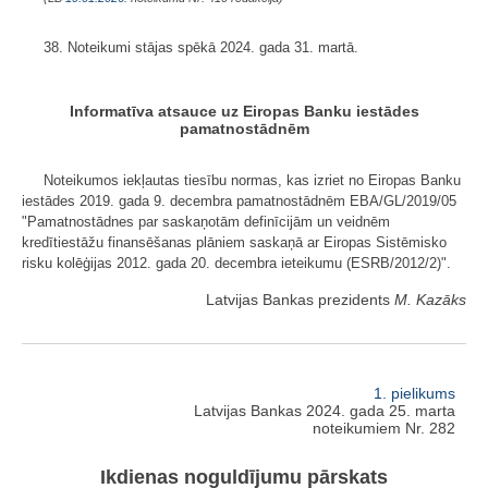
38. Noteikumi stājas spēkā 2024. gada 31. martā.
Informatīva atsauce uz Eiropas Banku iestādes
pamatnostādnēm
Noteikumos iekļautas tiesību normas, kas izriet no Eiropas Banku
iestādes 2019. gada 9. decembra pamatnostādnēm EBA/GL/2019/05
"Pamatnostādnes par saskaņotām definīcijām un veidnēm
kredītiestāžu finansēšanas plāniem saskaņā ar Eiropas Sistēmisko
risku kolēģijas 2012. gada 20. decembra ieteikumu (ESRB/2012/2)".
Latvijas Bankas prezidents
M. Kazāks
1. pielikums
Latvijas Bankas 2024. gada 25. marta
noteikumiem Nr. 282
Ikdienas noguldījumu pārskats