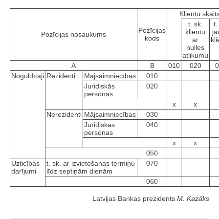
Klientu skait
t. sk.
t.
Pozīcijas
klientu
ja
Pozīcijas nosaukums
kods
ar
kl
nulles
atlikumu
A
B
010
020
0
Noguldītāji
Rezidenti
Mājsaimniecības
010
Juridiskās
020
personas
x
x
Nerezidenti
Mājsaimniecības
030
Juridiskās
040
personas
x
x
050
Uzticības
t. sk. ar izvietošanas termiņu
070
darījumi
līdz septiņām dienām
060
Latvijas Bankas prezidents
M. Kazāks