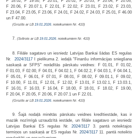
F 18.02, F 19.00, F 20.01, F 20.02, F 20.03, F 20.04, F 20.05,
F 20.06, F 20.07.1, F 22.01, F 22.02, F 23.01, F 23.02, F 23.03,
F 23.04, F 23.05, F 23.06, F 24.01, F 24.02, F 24.03, F 25.01, F 46.00
un F 47.00.
(Grozīts ar LB
19.01.2026.
noteikumiem Nr. 410)
7.
(Svītrots ar LB
19.01.2026.
noteikumiem Nr. 410)
8. Filiāle sagatavo un iesniedz Latvijas Bankai šādas ES regulas
Nr.
2024/3117
I pielikuma 2. iedaļā "Finanšu informācijas sniegšana
saskaņā ar SFPS" norādītās pārskatu veidnes: F 01.01, F 01.02,
F 01.03, F 02.00, F 04.01, F 04.02.1, F 04.02.2, F 04.03.1, F 04.04.1,
F 05.01, F 06.01, F 07.01, F 08.01, F 08.02, F 09.01.1, F 09.02,
F 10.00, F 11.01, F 12.01, F 12.02, F 13.01, F 13.02.1, F 13.03.1,
F 16.01, F 16.03, F 16.04, F 18.00, F 18.01, F 18.02, F 19.00,
F 20.04, F 20.05, F 20.06, F 20.07.1 un F 22.01.
(Grozīts ar LB
19.01.2026.
noteikumiem Nr. 410)
9. Šajā nodaļā minētās pārskatu veidnes kredītiestāde, kas ir
mazāk nozīmīgā uzraudzītā iestāde, un filiāle sagatavo un iesniedz
Latvijas Bankai ES regulas Nr.
2024/3117
3. pantā noteiktajos
termiņos un saskaņā ar ES regulas Nr.
2024/3117
11. pantā noteikto
regularitāti un nosacījumiem.