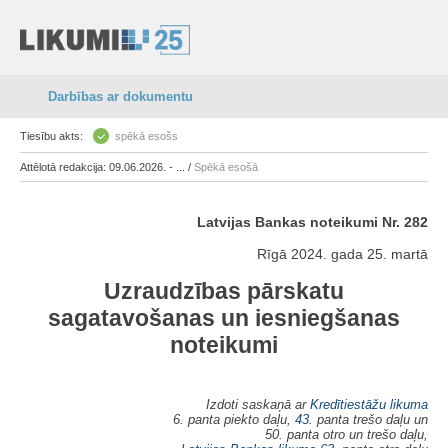
Darbības ar dokumentu
Tiesību akts:
spēkā esošs
Attēlotā redakcija: 09.06.2026. - ... /
Spēkā esošā
Latvijas Bankas noteikumi Nr. 282
Rīgā 2024. gada 25. martā
Uzraudzības pārskatu
sagatavošanas un iesniegšanas
noteikumi
Izdoti saskaņā ar
Kredītiestāžu likuma
6. panta piekto daļu,
43.
panta trešo daļu un
50. panta otro un trešo daļu,