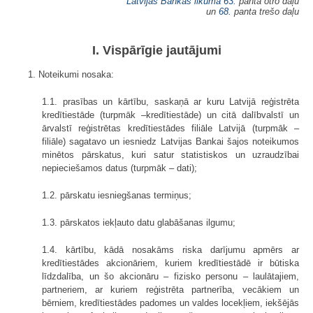
Latvijas Bankas likuma
63.
panta otro daļu
un
68.
panta trešo daļu
I. Vispārīgie jautājumi
1. Noteikumi nosaka:
1.1. prasības un kārtību, saskaņā ar kuru Latvijā reģistrēta
kredītiestāde (turpmāk –kredītiestāde) un citā dalībvalstī un
ārvalstī reģistrētas kredītiestādes filiāle Latvijā (turpmāk –
filiāle) sagatavo un iesniedz Latvijas Bankai šajos noteikumos
minētos pārskatus, kuri satur statistiskos un uzraudzībai
nepieciešamos datus (turpmāk – dati);
1.2. pārskatu iesniegšanas termiņus;
1.3. pārskatos iekļauto datu glabāšanas ilgumu;
1.4. kārtību, kādā nosakāms riska darījumu apmērs ar
kredītiestādes akcionāriem, kuriem kredītiestādē ir būtiska
līdzdalība, un šo akcionāru – fizisko personu – laulātajiem,
partneriem, ar kuriem reģistrēta partnerība, vecākiem un
bērniem, kredītiestādes padomes un valdes locekļiem, iekšējās