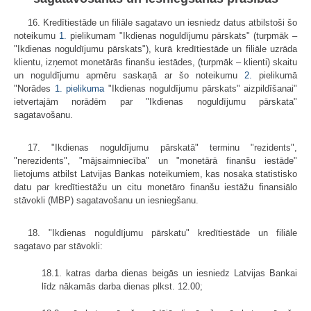
16. Kredītiestāde un filiāle sagatavo un iesniedz datus atbilstoši šo
noteikumu
1.
pielikumam "Ikdienas noguldījumu pārskats" (turpmāk –
"Ikdienas noguldījumu pārskats"), kurā kredītiestāde un filiāle uzrāda
klientu, izņemot monetārās finanšu iestādes, (turpmāk – klienti) skaitu
un noguldījumu apmēru saskaņā ar šo noteikumu
2.
pielikumā
"Norādes
1. pielikuma
"Ikdienas noguldījumu pārskats" aizpildīšanai"
ietvertajām norādēm par "Ikdienas noguldījumu pārskata"
sagatavošanu.
17. "Ikdienas noguldījumu pārskatā" terminu "rezidents",
"nerezidents", "mājsaimniecība" un "monetārā finanšu iestāde"
lietojums atbilst Latvijas Bankas noteikumiem, kas nosaka statistisko
datu par kredītiestāžu un citu monetāro finanšu iestāžu finansiālo
stāvokli (MBP) sagatavošanu un iesniegšanu.
18. "Ikdienas noguldījumu pārskatu" kredītiestāde un filiāle
sagatavo par stāvokli:
18.1. katras darba dienas beigās un iesniedz Latvijas Bankai
līdz nākamās darba dienas plkst. 12.00;