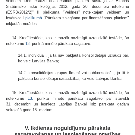
veidnēm kredītiestāžu finansēšanas plāniem saskaņā ar Eiropas
Sistēmisko risku kolēģijas 2012. gada 20. decembra ieteikumu
(ESRB/2012/2)" II pielikumā "Veidnes" noteiktajām veidnēm un
ievērojot I
pielikumā
"Pārskata sniegšana par finansēšanas plāniem"
iekļautās norādes.
14. Kredītiestāde, kas ir mazāk nozīmīgā uzraudzītā iestāde, šo
noteikumu
13.
punktā minēto pārskatu sagatavo:
14.1. individuāli, ja tā nav pakļauta konsolidētajai uzraudzībai,
ko veic Latvijas Banka;
14.2. konsolidācijas grupas līmenī vai subkonsolidēti, ja tā ir
pakļauta konsolidētajai uzraudzībai, ko veic Latvijas Banka.
15. Kredītiestāde, kas ir mazāk nozīmīgā uzraudzītā iestāde, šo
noteikumu
13.
punktā minēto pārskatu sagatavo par stāvokli
31. decembrī un iesniedz Latvijas Bankai līdz pārskata gadam
sekojošā gada 15. martam.
V. Ikdienas noguldījumu pārskata
sagatavošanas un iesniegšanas prasības