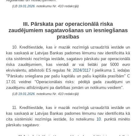
(LB
19.01.2026.
noteikumu Nr. 410 redakcijā)
III. Pārskata par operacionālā riska
zaudējumiem sagatavošanas un iesniegšanas
prasības
10. Kredītiestāde, kas ir mazāk nozīmīgā uzraudzītā iestāde un
kas saskaņā ar Latvijas Bankas padomes lēmumu nav identificēta kā
cita sistēmiski nozīmīga iestāde, sagatavo pārskatu par operacionālā
riska zaudējumiem, kas vienādi ar vai lielāki par 5000
euro
ekvivalentu, atbilstoši ES regulas Nr.
2024/3117
I pielikuma 1. iedaļas
"Pārskatu sniegšana par pašu kapitālu un pašu kapitāla prasībām" C
17.01 veidnei "Operacionālais risks: pēdējā gada zaudējumi un
zaudējumu atlīdzinājumi pa darbības jomām un notikumu veidiem".
(LB
19.01.2026.
noteikumu Nr. 410 redakcijā)
11. Kredītiestāde, kas ir mazāk nozīmīgā uzraudzītā iestāde un
kas saskaņā ar Latvijas Bankas padomes lēmumu nav identificēta kā
cita sistēmiski nozīmīga iestāde, šo noteikumu
10.
punktā minēto
pārskatu sagatavo: