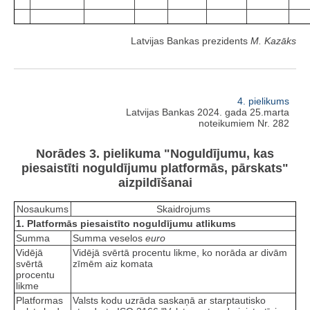
Latvijas Bankas prezidents
M. Kazāks
4. pielikums
Latvijas Bankas 2024. gada 25.marta
noteikumiem Nr. 282
Norādes 3. pielikuma "Noguldījumu, kas
piesaistīti noguldījumu platformās, pārskats"
aizpildīšanai
Nosaukums
Skaidrojums
1. Platformās piesaistīto noguldījumu atlikums
Summa
Summa veselos
euro
Vidējā
Vidējā svērtā procentu likme, ko norāda ar divām
svērtā
zīmēm aiz komata
procentu
likme
Platformas
Valsts kodu uzrāda saskaņā ar starptautisko