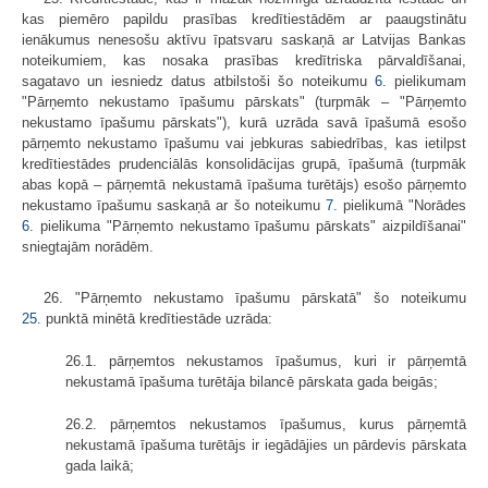
kas piemēro papildu prasības kredītiestādēm ar paaugstinātu
ienākumus nenesošu aktīvu īpatsvaru saskaņā ar Latvijas Bankas
noteikumiem, kas nosaka prasības kredītriska pārvaldīšanai,
sagatavo un iesniedz datus atbilstoši šo noteikumu
6.
pielikumam
"Pārņemto nekustamo īpašumu pārskats" (turpmāk – "Pārņemto
nekustamo īpašumu pārskats"), kurā uzrāda savā īpašumā esošo
pārņemto nekustamo īpašumu vai jebkuras sabiedrības, kas ietilpst
kredītiestādes prudenciālās konsolidācijas grupā, īpašumā (turpmāk
abas kopā – pārņemtā nekustamā īpašuma turētājs) esošo pārņemto
nekustamo īpašumu saskaņā ar šo noteikumu
7.
pielikumā "Norādes
6.
pielikuma "Pārņemto nekustamo īpašumu pārskats" aizpildīšanai"
sniegtajām norādēm.
26. "Pārņemto nekustamo īpašumu pārskatā" šo noteikumu
25.
punktā minētā kredītiestāde uzrāda:
26.1. pārņemtos nekustamos īpašumus, kuri ir pārņemtā
nekustamā īpašuma turētāja bilancē pārskata gada beigās;
26.2. pārņemtos nekustamos īpašumus, kurus pārņemtā
nekustamā īpašuma turētājs ir iegādājies un pārdevis pārskata
gada laikā;