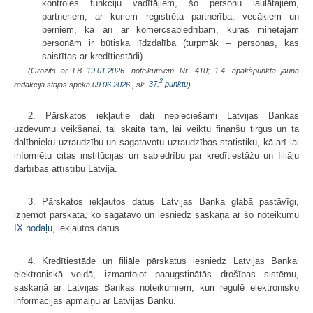
kontroles funkciju vadītājiem, šo personu laulātajiem,
partneriem, ar kuriem reģistrēta partnerība, vecākiem un
bērniem, kā arī ar komercsabiedrībām, kurās minētajām
personām ir būtiska līdzdalība (turpmāk – personas, kas
saistītas ar kredītiestādi).
(Grozīts ar LB
19.01.2026.
noteikumiem Nr. 410; 1.4. apakšpunkta jaunā
2
redakcija stājas spēkā
09.06.2026.
, sk.
37.
punktu
)
2. Pārskatos iekļautie dati nepieciešami Latvijas Bankas
uzdevumu veikšanai, tai skaitā tam, lai veiktu finanšu tirgus un tā
dalībnieku uzraudzību un sagatavotu uzraudzības statistiku, kā arī lai
informētu citas institūcijas un sabiedrību par kredītiestāžu un filiāļu
darbības attīstību Latvijā.
3. Pārskatos iekļautos datus Latvijas Banka glabā pastāvīgi,
izņemot pārskatā, ko sagatavo un iesniedz saskaņā ar šo noteikumu
IX nodaļu
, iekļautos datus.
4. Kredītiestāde un filiāle pārskatus iesniedz Latvijas Bankai
elektroniskā veidā, izmantojot paaugstinātās drošības sistēmu,
saskaņā ar Latvijas Bankas noteikumiem, kuri regulē elektronisko
informācijas apmaiņu ar Latvijas Banku.