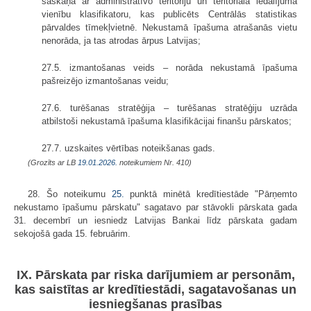
saskaņā ar administratīvo teritoriju un teritoriālā iedalījuma
vienību klasifikatoru, kas publicēts Centrālās statistikas
pārvaldes tīmekļvietnē. Nekustamā īpašuma atrašanās vietu
nenorāda, ja tas atrodas ārpus Latvijas;
27.5. izmantošanas veids – norāda nekustamā īpašuma
pašreizējo izmantošanas veidu;
27.6. turēšanas stratēģija – turēšanas stratēģiju uzrāda
atbilstoši nekustamā īpašuma klasifikācijai finanšu pārskatos;
27.7. uzskaites vērtības noteikšanas gads.
(Grozīts ar LB
19.01.2026.
noteikumiem Nr. 410)
28. Šo noteikumu
25.
punktā minētā kredītiestāde "Pārņemto
nekustamo īpašumu pārskatu" sagatavo par stāvokli pārskata gada
31. decembrī un iesniedz Latvijas Bankai līdz pārskata gadam
sekojošā gada 15. februārim.
IX. Pārskata par riska darījumiem ar personām,
kas saistītas ar kredītiestādi, sagatavošanas un
iesniegšanas prasības