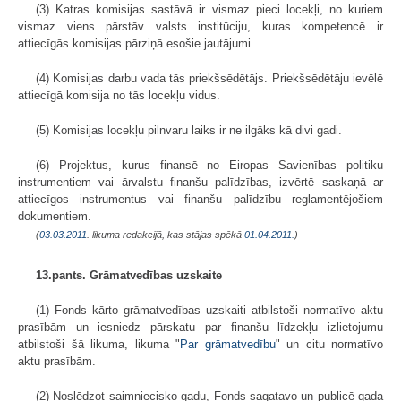
(3) Katras komisijas sastāvā ir vismaz pieci locekļi, no kuriem
vismaz viens pārstāv valsts institūciju, kuras kompetencē ir
attiecīgās komisijas pārziņā esošie jautājumi.
(4) Komisijas darbu vada tās priekšsēdētājs. Priekšsēdētāju ievēlē
attiecīgā komisija no tās locekļu vidus.
(5) Komisijas locekļu pilnvaru laiks ir ne ilgāks kā divi gadi.
(6) Projektus, kurus finansē no Eiropas Savienības politiku
instrumentiem vai ārvalstu finanšu palīdzības, izvērtē saskaņā ar
attiecīgos instrumentus vai finanšu palīdzību reglamentējošiem
dokumentiem.
(
03.03.2011
. likuma redakcijā, kas stājas spēkā
01.04.2011.
)
13.pants. Grāmatvedības uzskaite
(1) Fonds kārto grāmatvedības uzskaiti atbilstoši normatīvo aktu
prasībām un iesniedz pārskatu par finanšu līdzekļu izlietojumu
atbilstoši šā likuma, likuma "
Par grāmatvedību
" un citu normatīvo
aktu prasībām.
(2) Noslēdzot saimniecisko gadu, Fonds sagatavo un publicē gada