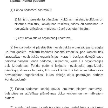
9.pants. Fonda padome
(1) Fonda padomes sastāvā ir:
1) Ministru prezidenta pārstāvis, kultūras ministrs, izglītības un
zinātnes ministrs, labklājības ministrs, vides aizsardzības un
reģionālās attīstības ministrs, kā arī tieslietu ministrs;
2) četri nevalstisko organizāciju pārstāvji.
(2) Fonda padomē pārstāvētās nevalstiskās organizācijas izraugās
uz trim gadiem. Ministru kabinets nosaka kritērijus, pēc kādiem tiek
izraudzītas nevalstiskās organizācijas, kuras ir tiesīgas deleģēt savu
pārstāvi darbam Fonda padomē, un kārtību, kādā šīs organizācijas
tiek izraudzītas. Fonda padomē iekļauto nevalstisko organizāciju
pārstāvju pilnvaras turpinās, līdz noteiktā kārtībā tiek izraudzītas citas
nevalstiskās organizācijas, kuras deleģē citus pārstāvjus darbam
Fonda padomē.
(3) Fonda padomes locekļi savus lēmumus pieņem patstāvīgi,
balstoties uz attīstības plānošanas dokumentiem un normatīvajiem
aktiem.
(4) Fonda padomes locekļi no sava vidus ievēlē Fonda padomes