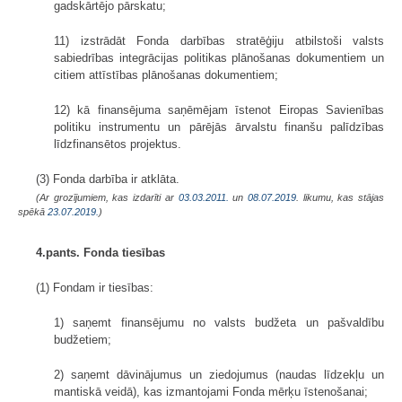
gadskārtējo pārskatu;
11) izstrādāt Fonda darbības stratēģiju atbilstoši valsts
sabiedrības integrācijas politikas plānošanas dokumentiem un
citiem attīstības plānošanas dokumentiem;
12) kā finansējuma saņēmējam īstenot Eiropas Savienības
politiku instrumentu un pārējās ārvalstu finanšu palīdzības
līdzfinansētos projektus.
(3) Fonda darbība ir atklāta.
(Ar grozījumiem, kas izdarīti ar
03.03.2011.
un
08.07.2019
. likumu, kas stājas
spēkā
23.07.2019.
)
4.pants. Fonda tiesības
(1) Fondam ir tiesības:
1) saņemt finansējumu no valsts budžeta un pašvaldību
budžetiem;
2) saņemt dāvinājumus un ziedojumus (naudas līdzekļu un
mantiskā veidā), kas izmantojami Fonda mērķu īstenošanai;