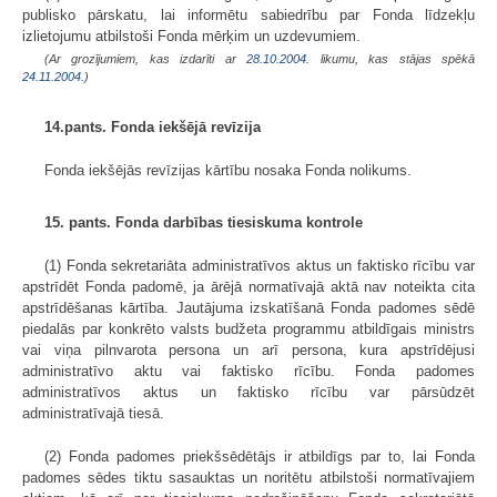
publisko pārskatu, lai informētu sabiedrību par Fonda līdzekļu
izlietojumu atbilstoši Fonda mērķim un uzdevumiem.
(Ar grozījumiem, kas izdarīti ar
28.10.2004
. likumu, kas stājas spēkā
24.11.2004.
)
14.pants. Fonda iekšējā revīzija
Fonda iekšējās revīzijas kārtību nosaka Fonda nolikums.
15. pants. Fonda darbības tiesiskuma kontrole
(1) Fonda sekretariāta administratīvos aktus un faktisko rīcību var
apstrīdēt Fonda padomē, ja ārējā normatīvajā aktā nav noteikta cita
apstrīdēšanas kārtība. Jautājuma izskatīšanā Fonda padomes sēdē
piedalās par konkrēto valsts budžeta programmu atbildīgais ministrs
vai viņa pilnvarota persona un arī persona, kura apstrīdējusi
administratīvo aktu vai faktisko rīcību. Fonda padomes
administratīvos aktus un faktisko rīcību var pārsūdzēt
administratīvajā tiesā.
(2) Fonda padomes priekšsēdētājs ir atbildīgs par to, lai Fonda
padomes sēdes tiktu sasauktas un noritētu atbilstoši normatīvajiem