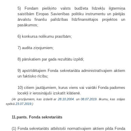
5) Fondam piešķirto valsts budžeta līdzekļu ilgtermiņa
saistībām Eiropas Savienības politiku instrumentu un pārējās
ārvalstu finanšu palīdzības līdzfinansētajos projektos un
pasākumos;
6) konkursa nolikumu prasībām;
7) audita ziņojumiem;
8) pārskatiem par gada rezultātu izpildi;
9) apstrīdētajiem Fonda sekretariāta administratīvajiem aktiem
un faktisko rīcību;
10) citiem jautājumiem, kurus viens vai vairāki Fonda padomes
locekļi ir ierosinājuši izskatīt klātienē.
(Ar grozījumiem, kas izdarīti ar
28.10.2004.
un
08.07.2019
. likumu, kas stājas
spēkā
23.07.2019.
)
11.pants. Fonda sekretariāts
(1) Fonda sekretariāts atbilstoši normatīvajiem aktiem pilda Fonda