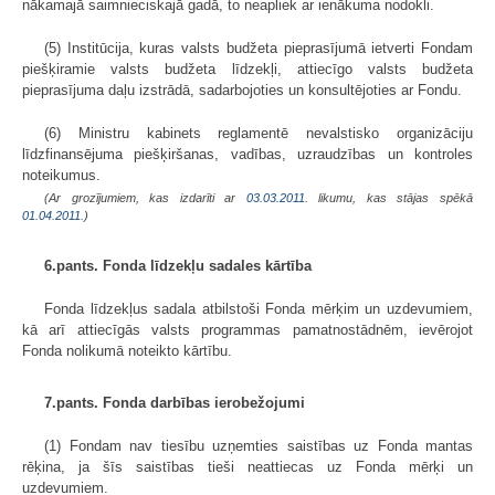
nākamajā saimnieciskajā gadā, to neapliek ar ienākuma nodokli.
(5) Institūcija, kuras valsts budžeta pieprasījumā ietverti Fondam
piešķiramie valsts budžeta līdzekļi, attiecīgo valsts budžeta
pieprasījuma daļu izstrādā, sadarbojoties un konsultējoties ar Fondu.
(6) Ministru kabinets reglamentē nevalstisko organizāciju
līdzfinansējuma piešķiršanas, vadības, uzraudzības un kontroles
noteikumus.
(Ar grozījumiem, kas izdarīti ar
03.03.2011
. likumu, kas stājas spēkā
01.04.2011.
)
6.pants. Fonda līdzekļu sadales kārtība
Fonda līdzekļus sadala atbilstoši Fonda mērķim un uzdevumiem,
kā arī attiecīgās valsts programmas pamatnostādnēm, ievērojot
Fonda nolikumā noteikto kārtību.
7.pants. Fonda darbības ierobežojumi
(1) Fondam nav tiesību uzņemties saistības uz Fonda mantas
rēķina, ja šīs saistības tieši neattiecas uz Fonda mērķi un
uzdevumiem.