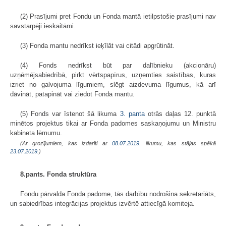
(2) Prasījumi pret Fondu un Fonda mantā ietilpstošie prasījumi nav
savstarpēji ieskaitāmi.
(3) Fonda mantu nedrīkst ieķīlāt vai citādi apgrūtināt.
(4) Fonds nedrīkst būt par dalībnieku (akcionāru)
uzņēmējsabiedrībā, pirkt vērtspapīrus, uzņemties saistības, kuras
izriet no galvojuma līgumiem, slēgt aizdevuma līgumus, kā arī
dāvināt, patapināt vai ziedot Fonda mantu.
(5) Fonds var īstenot šā likuma
3. panta
otrās daļas 12. punktā
minētos projektus tikai ar Fonda padomes saskaņojumu un Ministru
kabineta lēmumu.
(Ar grozījumiem, kas izdarīti ar
08.07.2019
. likumu, kas stājas spēkā
23.07.2019.
)
8.pants. Fonda struktūra
Fondu pārvalda Fonda padome, tās darbību nodrošina sekretariāts,
un sabiedrības integrācijas projektus izvērtē attiecīgā komiteja.