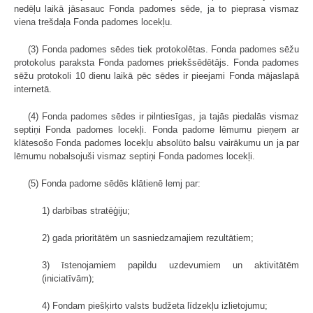
nedēļu laikā jāsasauc Fonda padomes sēde, ja to pieprasa vismaz
viena trešdaļa Fonda padomes locekļu.
(3) Fonda padomes sēdes tiek protokolētas. Fonda padomes sēžu
protokolus paraksta Fonda padomes priekšsēdētājs. Fonda padomes
sēžu protokoli 10 dienu laikā pēc sēdes ir pieejami Fonda mājaslapā
internetā.
(4) Fonda padomes sēdes ir pilntiesīgas, ja tajās piedalās vismaz
septiņi Fonda padomes locekļi. Fonda padome lēmumu pieņem ar
klātesošo Fonda padomes locekļu absolūto balsu vairākumu un ja par
lēmumu nobalsojuši vismaz septiņi Fonda padomes locekļi.
(5) Fonda padome sēdēs klātienē lemj par:
1) darbības stratēģiju;
2) gada prioritātēm un sasniedzamajiem rezultātiem;
3) īstenojamiem papildu uzdevumiem un aktivitātēm
(iniciatīvām);
4) Fondam piešķirto valsts budžeta līdzekļu izlietojumu;