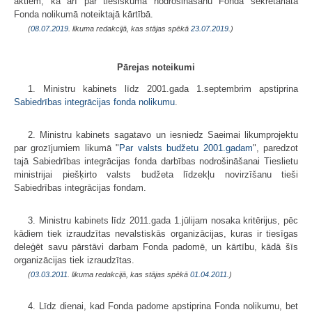
aktiem, kā arī par tiesiskuma nodrošināšanu Fonda sekretariātā
Fonda nolikumā noteiktajā kārtībā.
(
08.07.2019
. likuma redakcijā, kas stājas spēkā
23.07.2019.
)
Pārejas noteikumi
1. Ministru kabinets līdz 2001.gada 1.septembrim apstiprina
Sabiedrības integrācijas fonda nolikumu
.
2. Ministru kabinets sagatavo un iesniedz Saeimai likumprojektu
par grozījumiem likumā "
Par valsts budžetu 2001.gadam
", paredzot
tajā Sabiedrības integrācijas fonda darbības nodrošināšanai Tieslietu
ministrijai piešķirto valsts budžeta līdzekļu novirzīšanu tieši
Sabiedrības integrācijas fondam.
3. Ministru kabinets līdz 2011.gada 1.jūlijam nosaka kritērijus, pēc
kādiem tiek izraudzītas nevalstiskās organizācijas, kuras ir tiesīgas
deleģēt savu pārstāvi darbam Fonda padomē, un kārtību, kādā šīs
organizācijas tiek izraudzītas.
(
03.03.2011
. likuma redakcijā, kas stājas spēkā
01.04.2011.
)
4. Līdz dienai, kad Fonda padome apstiprina Fonda nolikumu, bet