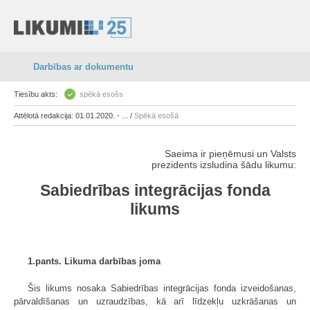
Darbības ar dokumentu
Tiesību akts:
spēkā esošs
Attēlotā redakcija: 01.01.2020. - ... /
Spēkā esošā
Saeima ir pieņēmusi un Valsts
prezidents izsludina šādu likumu:
Sabiedrības integrācijas fonda
likums
1.pants. Likuma darbības joma
Šis likums nosaka Sabiedrības integrācijas fonda izveidošanas,
pārvaldīšanas un uzraudzības, kā arī līdzekļu uzkrāšanas un