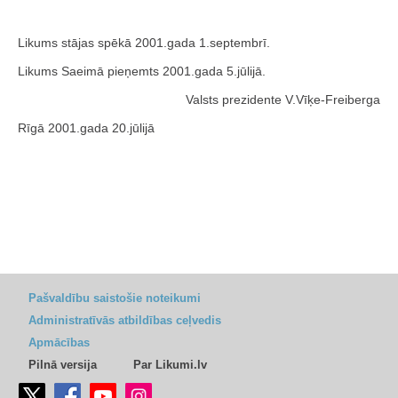
Likums stājas spēkā 2001.gada 1.septembrī.
Likums Saeimā pieņemts 2001.gada 5.jūlijā.
Valsts prezidente V.Vīķe-Freiberga
Rīgā 2001.gada 20.jūlijā
Pašvaldību saistošie noteikumi
Administratīvās atbildības ceļvedis
Apmācības
Pilnā versija
Par Likumi.lv