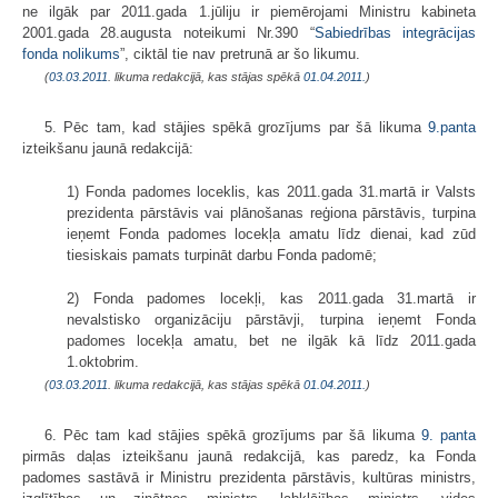
ne ilgāk par 2011.gada 1.jūliju ir piemērojami Ministru kabineta
2001.gada 28.augusta noteikumi Nr.390 “
Sabiedrības integrācijas
fonda nolikums
”, ciktāl tie nav pretrunā ar šo likumu.
(
03.03.2011
. likuma redakcijā, kas stājas spēkā
01.04.2011.
)
5. Pēc tam, kad stājies spēkā grozījums par šā likuma
9.panta
izteikšanu jaunā redakcijā:
1) Fonda padomes loceklis, kas 2011.gada 31.martā ir Valsts
prezidenta pārstāvis vai plānošanas reģiona pārstāvis, turpina
ieņemt Fonda padomes locekļa amatu līdz dienai, kad zūd
tiesiskais pamats turpināt darbu Fonda padomē;
2) Fonda padomes locekļi, kas 2011.gada 31.martā ir
nevalstisko organizāciju pārstāvji, turpina ieņemt Fonda
padomes locekļa amatu, bet ne ilgāk kā līdz 2011.gada
1.oktobrim.
(
03.03.2011
. likuma redakcijā, kas stājas spēkā
01.04.2011.
)
6. Pēc tam kad stājies spēkā grozījums par šā likuma
9. panta
pirmās daļas izteikšanu jaunā redakcijā, kas paredz, ka Fonda
padomes sastāvā ir Ministru prezidenta pārstāvis, kultūras ministrs,