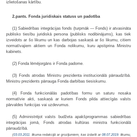
izlietošanas kārtību.
2.pants. Fonda juridiskais statuss un padotība
(1) Sabiedrības integrācijas fonds (turpmāk — Fonds) ir atvasināta
publisko tiesību juridiskā persona (publisks nodibinājums), kas tiek
izveidots ar šo likumu un kas darbojas saskaņā ar šo likumu, citiem
normatīvajiem aktiem un Fonda nolikumu, kuru apstiprina Ministru
kabinets.
(2) Fonda lēmējorgāns ir Fonda padome.
(3) Fonds atrodas Ministru prezidenta institucionālā pārraudzībā.
Ministru prezidents pārrauga Fonda darbības tiesiskumu.
(4) Fonda funkcionālās padotības formu un saturu nosaka
normatīvie akti, saskaņā ar kuriem Fonds pilda attiecīgās valsts
pārvaldes funkcijas vai uzdevumus.
(5) Administrējot valsts budžeta apakšprogrammas sabiedrības
integrācijas jomā, Fonds atrodas kultūras ministra funkcionālā
pārraudzībā.
(
03.03.2011
. likuma redakcijā ar grozījumiem, kas izdarīti ar
08.07.2019
. likumu,