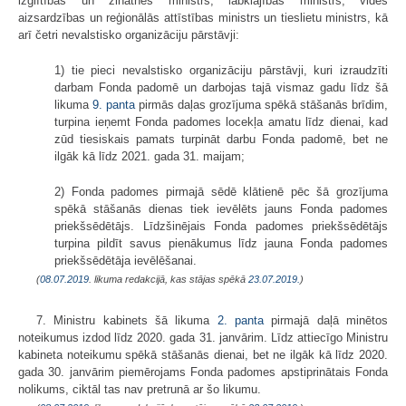
izglītības un zinātnes ministrs, labklājības ministrs, vides
aizsardzības un reģionālās attīstības ministrs un tieslietu ministrs, kā
arī četri nevalstisko organizāciju pārstāvji:
1) tie pieci nevalstisko organizāciju pārstāvji, kuri izraudzīti
darbam Fonda padomē un darbojas tajā vismaz gadu līdz šā
likuma
9. panta
pirmās daļas grozījuma spēkā stāšanās brīdim,
turpina ieņemt Fonda padomes locekļa amatu līdz dienai, kad
zūd tiesiskais pamats turpināt darbu Fonda padomē, bet ne
ilgāk kā līdz 2021. gada 31. maijam;
2) Fonda padomes pirmajā sēdē klātienē pēc šā grozījuma
spēkā stāšanās dienas tiek ievēlēts jauns Fonda padomes
priekšsēdētājs. Līdzšinējais Fonda padomes priekšsēdētājs
turpina pildīt savus pienākumus līdz jauna Fonda padomes
priekšsēdētāja ievēlēšanai.
(
08.07.2019
. likuma redakcijā, kas stājas spēkā
23.07.2019.
)
7. Ministru kabinets šā likuma
2. panta
pirmajā daļā minētos
noteikumus izdod līdz 2020. gada 31. janvārim. Līdz attiecīgo Ministru
kabineta noteikumu spēkā stāšanās dienai, bet ne ilgāk kā līdz 2020.
gada 30. janvārim piemērojams Fonda padomes apstiprinātais Fonda
nolikums, ciktāl tas nav pretrunā ar šo likumu.