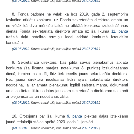
(
08.07.2019
. likuma redakcijā, kas stājas spēkā
23.07.2019.
)
8. Fonda padome ne vēlāk kā līdz 2019. gada 2. septembrim
izsludina atklātu konkursu uz Fonda sekretariāta direktora amatu un
ne vēlāk kā divu mēnešu laikā no atklātā konkursa izsludināšanas
dienas Fonda sekretariāta direktora amatā uz šā likuma
11. panta
trešajā daļā noteikto termiņu ieceļ atklātā konkursā izraudzīto
kandidātu.
(
08.07.2019
. likuma redakcijā, kas stājas spēkā
23.07.2019.
)
9. Sekretariāta direktors, kas pilda savus pienākumus atklātā
konkursa (šā likuma pārejas noteikumu 8. punkts) izsludināšanas
dienā, turpina tos pildīt, līdz tiek iecelts jauns sekretariāta direktors.
Pēc jauna direktora iecelšanas līdzšinējais sekretariāta direktors
nodrošina, lai ar amata pienākumu izpildi saistītā manta, dokumenti
un citas lietas tiktu nodotas jaunajam sekretariāta direktoram saskaņā
ar pieņemšanas un nodošanas aktu.
(
08.07.2019
. likuma redakcijā, kas stājas spēkā
23.07.2019.
)
10. Grozījums par šā likuma
9. panta
piektās daļas izteikšanu
jaunā redakcijā stājas spēkā 2020. gada 1. janvārī.
(
08.07.2019
. likuma redakcijā, kas stājas spēkā
23.07.2019.
)