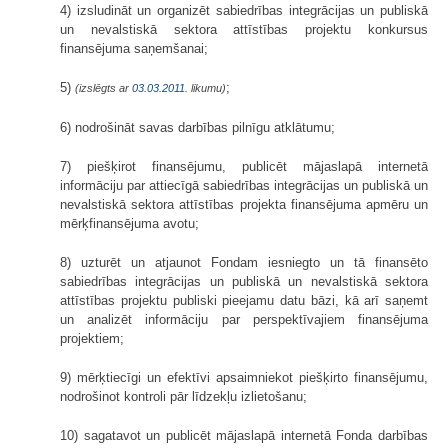
4) izsludināt un organizēt sabiedrības integrācijas un publiskā
un nevalstiskā sektora attīstības projektu konkursus
finansējuma saņemšanai;
5)
;
(izslēgts ar
03.03.2011
. likumu)
6) nodrošināt savas darbības pilnīgu atklātumu;
7) piešķirot finansējumu, publicēt mājaslapā internetā
informāciju par attiecīgā sabiedrības integrācijas un publiskā un
nevalstiskā sektora attīstības projekta finansējuma apmēru un
mērķfinansējuma avotu;
8) uzturēt un atjaunot Fondam iesniegto un tā finansēto
sabiedrības integrācijas un publiskā un nevalstiskā sektora
attīstības projektu publiski pieejamu datu bāzi, kā arī saņemt
un analizēt informāciju par perspektīvajiem finansējuma
projektiem;
9) mērķtiecīgi un efektīvi apsaimniekot piešķirto finansējumu,
nodrošinot kontroli pār līdzekļu izlietošanu;
10) sagatavot un publicēt mājaslapā internetā Fonda darbības