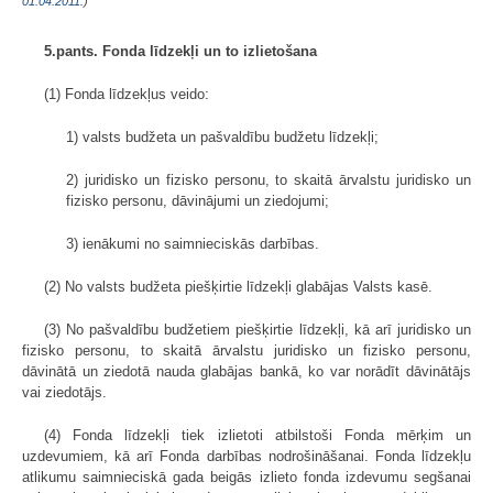
01.04.2011.
)
5.pants. Fonda līdzekļi un to izlietošana
(1) Fonda līdzekļus veido:
1) valsts budžeta un pašvaldību budžetu līdzekļi;
2) juridisko un fizisko personu, to skaitā ārvalstu juridisko un
fizisko personu, dāvinājumi un ziedojumi;
3) ienākumi no saimnieciskās darbības.
(2) No valsts budžeta piešķirtie līdzekļi glabājas Valsts kasē.
(3) No pašvaldību budžetiem piešķirtie līdzekļi, kā arī juridisko un
fizisko personu, to skaitā ārvalstu juridisko un fizisko personu,
dāvinātā un ziedotā nauda glabājas bankā, ko var norādīt dāvinātājs
vai ziedotājs.
(4) Fonda līdzekļi tiek izlietoti atbilstoši Fonda mērķim un
uzdevumiem, kā arī Fonda darbības nodrošināšanai. Fonda līdzekļu
atlikumu saimnieciskā gada beigās izlieto fonda izdevumu segšanai