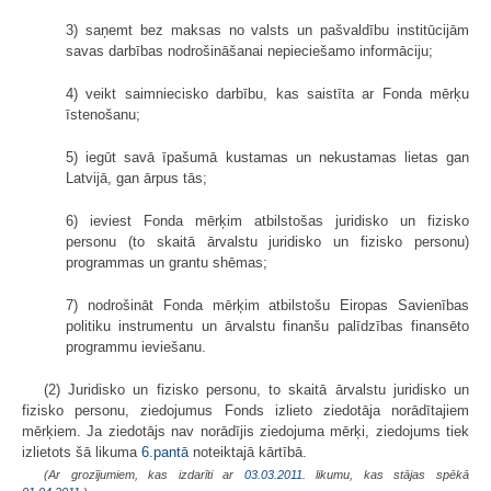
3) saņemt bez maksas no valsts un pašvaldību institūcijām
savas darbības nodrošināšanai nepieciešamo informāciju;
4) veikt saimniecisko darbību, kas saistīta ar Fonda mērķu
īstenošanu;
5) iegūt savā īpašumā kustamas un nekustamas lietas gan
Latvijā, gan ārpus tās;
6) ieviest Fonda mērķim atbilstošas juridisko un fizisko
personu (to skaitā ārvalstu juridisko un fizisko personu)
programmas un grantu shēmas;
7) nodrošināt Fonda mērķim atbilstošu Eiropas Savienības
politiku instrumentu un ārvalstu finanšu palīdzības finansēto
programmu ieviešanu.
(2) Juridisko un fizisko personu, to skaitā ārvalstu juridisko un
fizisko personu, ziedojumus Fonds izlieto ziedotāja norādītajiem
mērķiem. Ja ziedotājs nav norādījis ziedojuma mērķi, ziedojums tiek
izlietots šā likuma
6.pantā
noteiktajā kārtībā.
(Ar grozījumiem, kas izdarīti ar
03.03.2011
. likumu, kas stājas spēkā