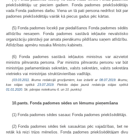
priekšsēdētāju uz pieciem gadiem. Fonda padomes priekšsēdētājs
vada Fonda padomes darbu. Viena un tā pati persona nedrīkst būt par
padomes priekšsēdētāju vairāk kā piecus gadus pēc kārtas.
(5) Fonda padomes locekļi par piedalīšanos Fonda padomes sēdēs
atlīdzību nesaņem. Fonda padomes sastāvā iekļautie nevalstisko
organizāciju pārstāvji par amata pienākumu pildīšanu saņem atlīdzību.
Atlīdzības apmēru nosaka Ministru kabinets.
(6) Fonda padomes sastāvā iekļautos ministrus var aizvietot
ministra pilnvarota persona. Par ministra pilnvarotu personu var būt
ministrijas parlamentārais sekretārs, valsts sekretārs, valsts sekretāra
vietnieks vai ministrijas struktūrvienības vadītājs.
(
03.03.2011
. likuma redakcijā grozījumiem, kas izdarīti ar
08.07.2019
. likumu,
kas stājas spēkā
23.07.2019.
Piektās daļas jaunā redakcija stājas spēkā
01.01.2020.
Sk. pārejas noteikumu 6. un 10. punktu)
10.pants. Fonda padomes sēdes un lēmumu pieņemšana
(1) Fonda padomes sēdes sasauc Fonda padomes priekšsēdētājs.
(2) Fonda padomes sēdes tiek sasauktas pēc vajadzības, bet ne
retāk kā reizi trijos mēnešos. Fonda padomes priekšsēdētājam divu