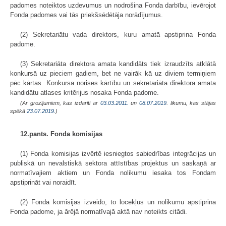
padomes noteiktos uzdevumus un nodrošina Fonda darbību, ievērojot
Fonda padomes vai tās priekšsēdētāja norādījumus.
(2) Sekretariātu vada direktors, kuru amatā apstiprina Fonda
padome.
(3) Sekretariāta direktora amata kandidāts tiek izraudzīts atklātā
konkursā uz pieciem gadiem, bet ne vairāk kā uz diviem termiņiem
pēc kārtas. Konkursa norises kārtību un sekretariāta direktora amata
kandidātu atlases kritērijus nosaka Fonda padome.
(Ar grozījumiem, kas izdarīti ar
03.03.2011.
un
08.07.2019
. likumu, kas stājas
spēkā
23.07.2019.
)
12.pants. Fonda komisijas
(1) Fonda komisijas izvērtē iesniegtos sabiedrības integrācijas un
publiskā un nevalstiskā sektora attīstības projektus un saskaņā ar
normatīvajiem aktiem un Fonda nolikumu iesaka tos Fondam
apstiprināt vai noraidīt.
(2) Fonda komisijas izveido, to locekļus un nolikumu apstiprina
Fonda padome, ja ārējā normatīvajā aktā nav noteikts citādi.