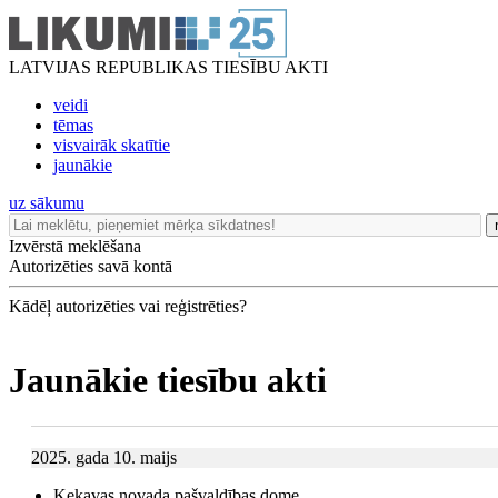
LATVIJAS REPUBLIKAS TIESĪBU AKTI
veidi
tēmas
visvairāk skatītie
jaunākie
uz sākumu
Izvērstā meklēšana
Autorizēties savā kontā
Kādēļ autorizēties vai reģistrēties?
Jaunākie tiesību akti
2025. gada 10. maijs
Ķekavas novada pašvaldības dome