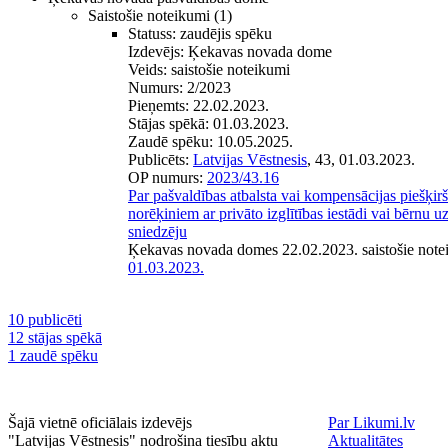
Saistošie noteikumi
(1)
Statuss:
zaudējis spēku
Izdevējs:
Ķekavas novada dome
Veids:
saistošie noteikumi
Numurs:
2/2023
Pieņemts:
22.02.2023.
Stājas spēkā:
01.03.2023.
Zaudē spēku:
10.05.2025.
Publicēts:
Latvijas Vēstnesis
, 43, 01.03.2023.
OP numurs:
2023/43.16
Par pašvaldības atbalsta vai kompensācijas piešķir
norēķiniem ar privāto izglītības iestādi vai bērnu
sniedzēju
Ķekavas novada domes 22.02.2023. saistošie note
01.03.2023.
10 publicēti
12 stājas spēkā
1 zaudē spēku
Šajā vietnē oficiālais izdevējs
Par Likumi.lv
"Latvijas Vēstnesis" nodrošina tiesību aktu
Aktualitātes