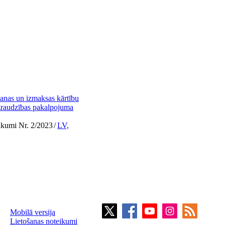
šanas un izmaksas kārtību
 uzraudzības pakalpojuma
ikumi Nr. 2/2023
/
LV,
Mobilā versija
Lietošanas noteikumi