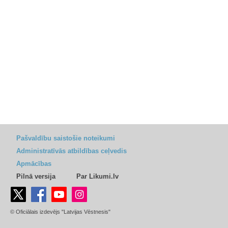
Pašvaldību saistošie noteikumi
Administratīvās atbildības ceļvedis
Apmācības
Pilnā versija
Par Likumi.lv
© Oficiālais izdevējs "Latvijas Vēstnesis"