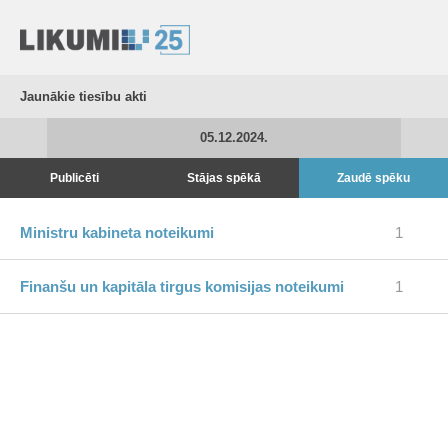
Jaunākie tiesību akti
05.12.2024.
Publicēti
Stājas spēkā
Zaudē spēku
Ministru kabineta noteikumi
1
Finanšu un kapitāla tirgus komisijas noteikumi
1