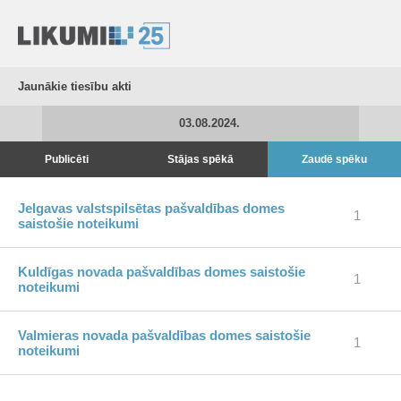
Jaunākie tiesību akti
03.08.2024.
Publicēti
Stājas spēkā
Zaudē spēku
Jelgavas valstspilsētas pašvaldības domes
1
saistošie noteikumi
Kuldīgas novada pašvaldības domes saistošie
1
noteikumi
Valmieras novada pašvaldības domes saistošie
1
noteikumi