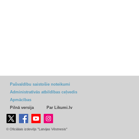
Pašvaldību saistošie noteikumi
Administratīvās atbildības ceļvedis
Apmācības
Pilnā versija
Par Likumi.lv
© Oficiālais izdevējs "Latvijas Vēstnesis"