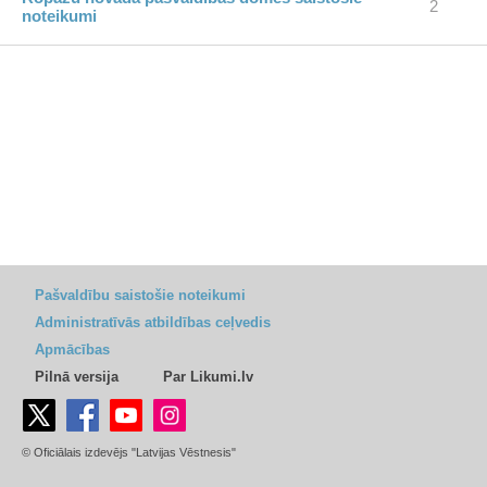
2
noteikumi
Pašvaldību saistošie noteikumi
Administratīvās atbildības ceļvedis
Apmācības
Pilnā versija
Par Likumi.lv
© Oficiālais izdevējs "Latvijas Vēstnesis"