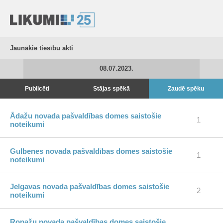
Jaunākie tiesību akti
08.07.2023.
Publicēti
Stājas spēkā
Zaudē spēku
Ādažu novada pašvaldības domes saistošie
1
noteikumi
Gulbenes novada pašvaldības domes saistošie
1
noteikumi
Jelgavas novada pašvaldības domes saistošie
2
noteikumi
Ropažu novada pašvaldības domes saistošie